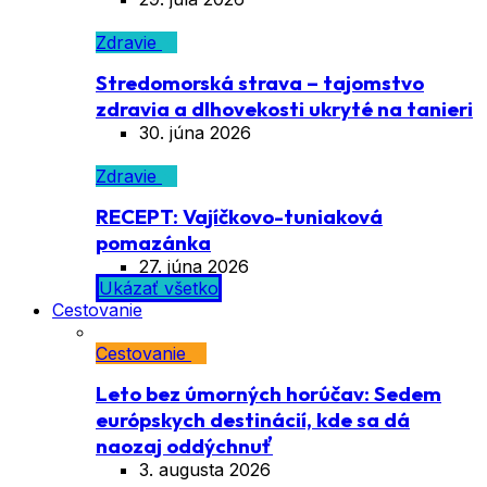
Zdravie
Stredomorská strava – tajomstvo
zdravia a dlhovekosti ukryté na tanieri
30. júna 2026
Zdravie
RECEPT: Vajíčkovo-tuniaková
pomazánka
27. júna 2026
Ukázať všetko
Cestovanie
Cestovanie
Leto bez úmorných horúčav: Sedem
európskych destinácií, kde sa dá
naozaj oddýchnuť
3. augusta 2026