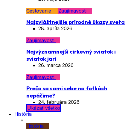
Cestovanie
Zaujímavosti
Najzvláštnejšie prírodné úkazy sveta
28. apríla 2026
Zaujímavosti
Najvýznamnejší cirkevný sviatok i
sviatok jari
26. marca 2026
Zaujímavosti
Prečo sa sami sebe na fotkách
nepáčime?
24. februára 2026
Ukázať všetko
História
História