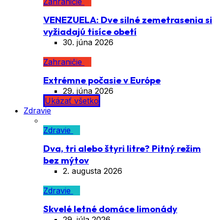
Zahraničie
VENEZUELA: Dve silné zemetrasenia si
vyžiadajú tisíce obetí
30. júna 2026
Zahraničie
Extrémne počasie v Európe
29. júna 2026
Ukázať všetko
Zdravie
Zdravie
Dva, tri alebo štyri litre? Pitný režim
bez mýtov
2. augusta 2026
Zdravie
Skvelé letné domáce limonády
29. júla 2026