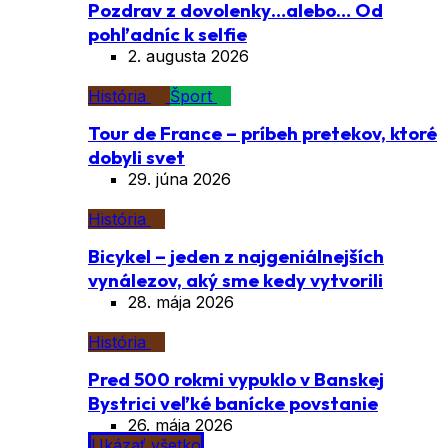
Pozdrav z dovolenky…alebo… Od
pohľadníc k selfie
2. augusta 2026
História
Šport
Tour de France – príbeh pretekov, ktoré
dobyli svet
29. júna 2026
História
Bicykel – jeden z najgeniálnejších
vynálezov, aký sme kedy vytvorili
28. mája 2026
História
Pred 500 rokmi vypuklo v Banskej
Bystrici veľké banícke povstanie
26. mája 2026
Ukázať všetko