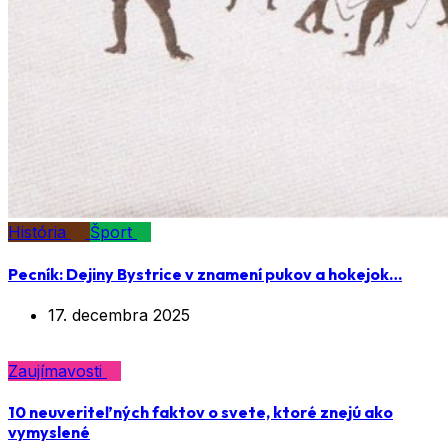
História
Šport
Pecník: Dejiny Bystrice v znamení pukov a hokejok…
17. decembra 2025
Zaujímavosti
10 neuveriteľných faktov o svete, ktoré znejú ako
vymyslené