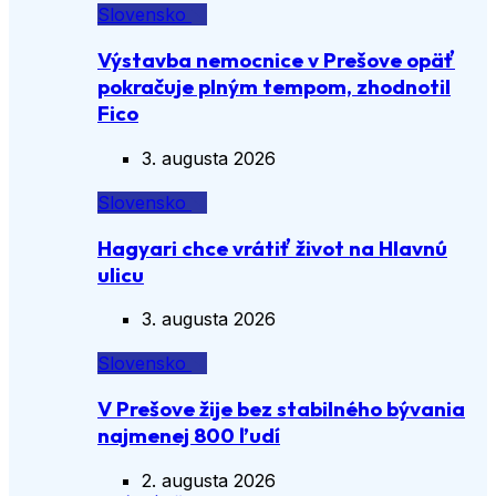
Slovensko
Výstavba nemocnice v Prešove opäť
pokračuje plným tempom, zhodnotil
Fico
3. augusta 2026
Slovensko
Hagyari chce vrátiť život na Hlavnú
ulicu
3. augusta 2026
Slovensko
V Prešove žije bez stabilného bývania
najmenej 800 ľudí
2. augusta 2026