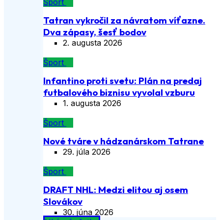
Šport
Tatran vykročil za návratom víťazne.
Dva zápasy, šesť bodov
2. augusta 2026
Šport
Infantino proti svetu: Plán na predaj
futbalového biznisu vyvolal vzburu
1. augusta 2026
Šport
Nové tváre v hádzanárskom Tatrane
29. júla 2026
Šport
DRAFT NHL: Medzi elitou aj osem
Slovákov
30. júna 2026