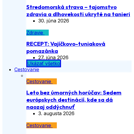
Stredomorská strava – tajomstvo
zdravia a dlhovekosti ukryté na tanieri
30. júna 2026
Zdravie
RECEPT: Vajíčkovo-tuniaková
pomazánka
27. júna 2026
Ukázať všetko
Cestovanie
Cestovanie
Leto bez úmorných horúčav: Sedem
európskych destinácií, kde sa dá
naozaj oddýchnuť
3. augusta 2026
Cestovanie