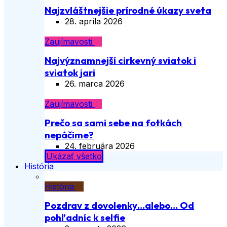
Najzvláštnejšie prírodné úkazy sveta
28. apríla 2026
Zaujímavosti
Najvýznamnejší cirkevný sviatok i
sviatok jari
26. marca 2026
Zaujímavosti
Prečo sa sami sebe na fotkách
nepáčime?
24. februára 2026
Ukázať všetko
História
História
Pozdrav z dovolenky…alebo… Od
pohľadníc k selfie