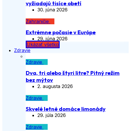
vyžiadajú tisíce obetí
30. júna 2026
Zahraničie
Extrémne počasie v Európe
29. júna 2026
Ukázať všetko
Zdravie
Zdravie
Dva, tri alebo štyri litre? Pitný režim
bez mýtov
2. augusta 2026
Zdravie
Skvelé letné domáce limonády
29. júla 2026
Zdravie