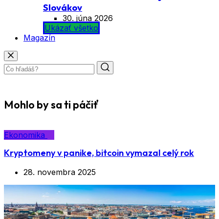
Slovákov
30. júna 2026
Ukázať všetko
Magazín
Mohlo by sa ti páčiť
Ekonomika
Kryptomeny v panike, bitcoin vymazal celý rok
28. novembra 2025