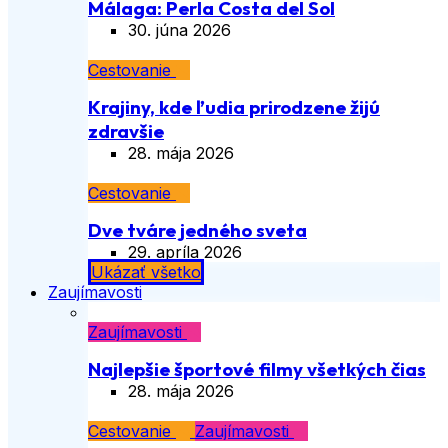
Málaga: Perla Costa del Sol
30. júna 2026
Cestovanie
Krajiny, kde ľudia prirodzene žijú
zdravšie
28. mája 2026
Cestovanie
Dve tváre jedného sveta
29. apríla 2026
Ukázať všetko
Zaujímavosti
Zaujímavosti
Najlepšie športové filmy všetkých čias
28. mája 2026
Cestovanie
Zaujímavosti