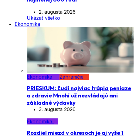
2. augusta 2026
Ukázať všetko
Ekonomika
Ekonomika
Zahraničie
PRIESKUM: Ľudí najviac trápia peniaze
a zdravie Mnohí už nezvládajú ani
základné výdavky
3. augusta 2026
Ekonomika
Rozdiel miezd v okresoch je aj vyše 1