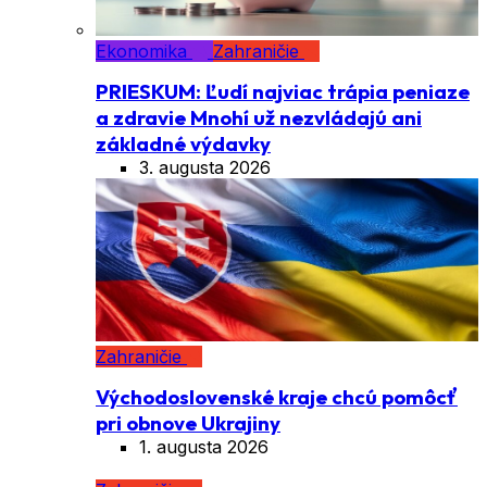
Ekonomika
Zahraničie
PRIESKUM: Ľudí najviac trápia peniaze
a zdravie Mnohí už nezvládajú ani
základné výdavky
3. augusta 2026
Zahraničie
Východoslovenské kraje chcú pomôcť
pri obnove Ukrajiny
1. augusta 2026