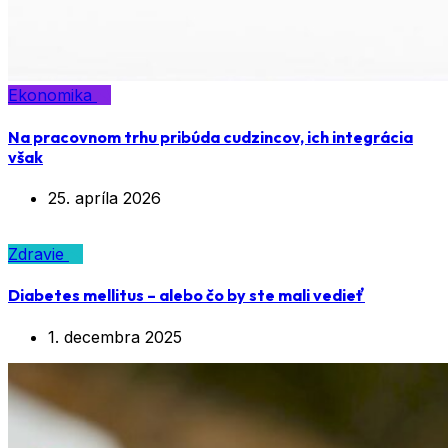
Ekonomika
Na pracovnom trhu pribúda cudzincov, ich integrácia
však
25. apríla 2026
Zdravie
Diabetes mellitus – alebo čo by ste mali vedieť
1. decembra 2025