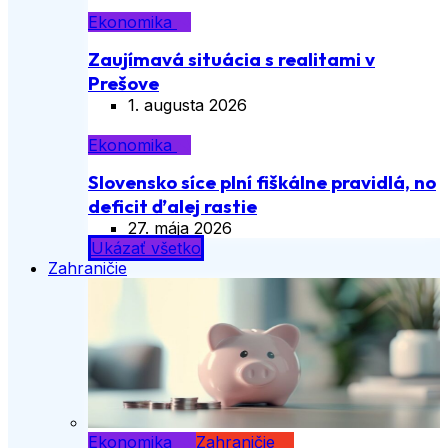
Ekonomika
Zaujímavá situácia s realitami v
Prešove
1. augusta 2026
Ekonomika
Slovensko síce plní fiškálne pravidlá, no
deficit ďalej rastie
27. mája 2026
Ukázať všetko
Zahraničie
Ekonomika
Zahraničie