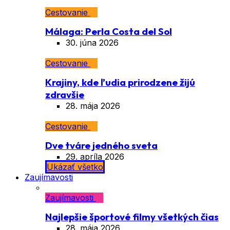
Cestovanie
Málaga: Perla Costa del Sol
30. júna 2026
Cestovanie
Krajiny, kde ľudia prirodzene žijú
zdravšie
28. mája 2026
Cestovanie
Dve tváre jedného sveta
29. apríla 2026
Ukázať všetko
Zaujímavosti
Zaujímavosti
Najlepšie športové filmy všetkých čias
28. mája 2026