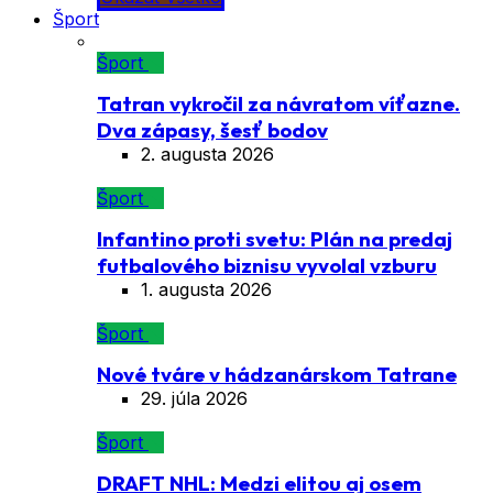
Šport
Šport
Tatran vykročil za návratom víťazne.
Dva zápasy, šesť bodov
2. augusta 2026
Šport
Infantino proti svetu: Plán na predaj
futbalového biznisu vyvolal vzburu
1. augusta 2026
Šport
Nové tváre v hádzanárskom Tatrane
29. júla 2026
Šport
DRAFT NHL: Medzi elitou aj osem