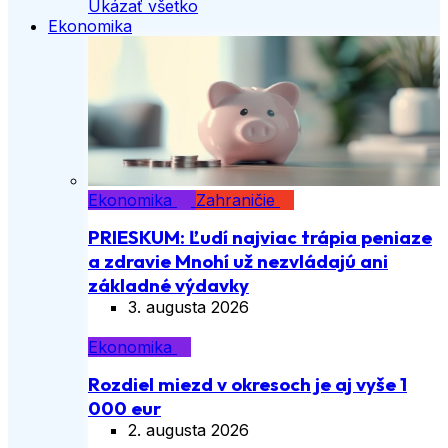
Ukázať všetko
Ekonomika
Ekonomika
Zahraničie
PRIESKUM: Ľudí najviac trápia peniaze
a zdravie Mnohí už nezvládajú ani
základné výdavky
3. augusta 2026
Ekonomika
Rozdiel miezd v okresoch je aj vyše 1
000 eur
2. augusta 2026