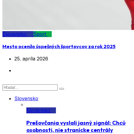
Slovensko
Šport
Mesto ocenilo úspešných športovcov za rok 2025
25. apríla 2026
Slovensko
Slovensko
Prešovčania vyslali jasný signál: Chcú
osobnosti, nie stranícke centrály