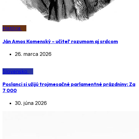
História
Ján Amos Komenský – učiteľ rozumom aj srdcom
26. marca 2026
Slovensko
Poslanci si užijú trojmesačné parlamentné prázdniny: Za
7 000
30. júna 2026