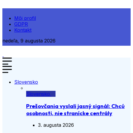
Môj profil
GDPR
Kontakt
nedeľa, 9 augusta 2026
Slovensko
Slovensko
Prešovčania vyslali jasný signál: Chcú
osobnosti, nie stranícke centrály
3. augusta 2026