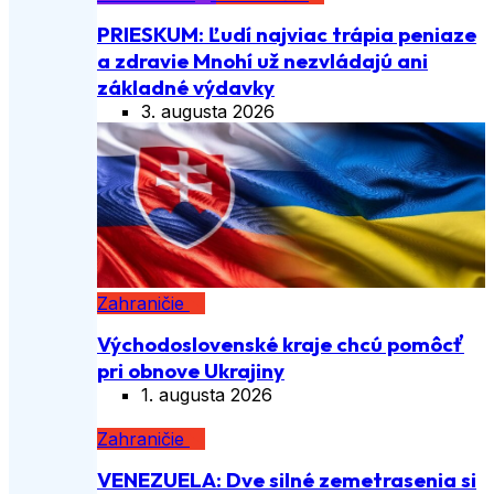
PRIESKUM: Ľudí najviac trápia peniaze
a zdravie Mnohí už nezvládajú ani
základné výdavky
3. augusta 2026
Zahraničie
Východoslovenské kraje chcú pomôcť
pri obnove Ukrajiny
1. augusta 2026
Zahraničie
VENEZUELA: Dve silné zemetrasenia si