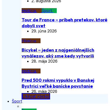
2. augusta 2026
História
Šport
Tour de France – príbeh pretekov, ktoré
dobyli svet
29. júna 2026
História
Bicykel – jeden z najgeniálnejších
vynálezov, aký sme kedy vytvorili
28. mája 2026
História
Pred 500 rokmi vypuklo v Banskej
Bystrici veľké banícke povstanie
26. mája 2026
Ukázať všetko
Šport