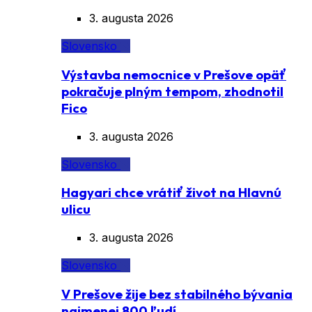
3. augusta 2026
Slovensko
Výstavba nemocnice v Prešove opäť
pokračuje plným tempom, zhodnotil
Fico
3. augusta 2026
Slovensko
Hagyari chce vrátiť život na Hlavnú
ulicu
3. augusta 2026
Slovensko
V Prešove žije bez stabilného bývania
najmenej 800 ľudí