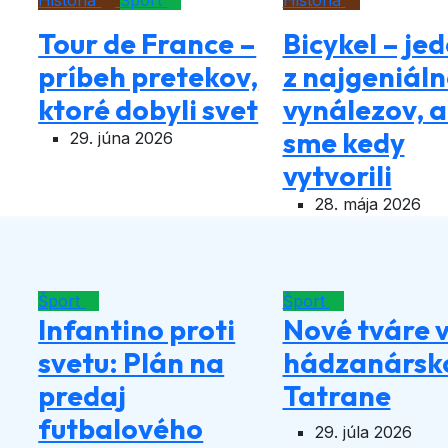
História
Šport
História
Tour de France –
Bicykel – je
príbeh pretekov,
z najgeniáln
ktoré dobyli svet
vynálezov, 
sme kedy
29. júna 2026
vytvorili
28. mája 2026
Šport
Šport
Infantino proti
Nové tváre 
svetu: Plán na
hádzanárs
predaj
Tatrane
futbalového
29. júla 2026