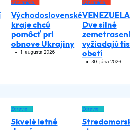
Zahraničie
Zahraničie
í
Východoslovenské
VENEZUELA
kraje chcú
Dve silné
pomôcť pri
zemetraseni
obnove Ukrajiny
vyžiadajú tis
obetí
1. augusta 2026
30. júna 2026
Zdravie
Zdravie
Skvelé letné
Stredomors