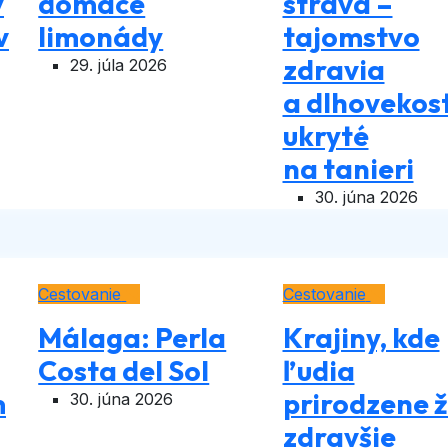
ý
domáce
strava –
v
limonády
tajomstvo
zdravia
29. júla 2026
a dlhovekost
ukryté
na tanieri
30. júna 2026
Cestovanie
Cestovanie
Málaga: Perla
Krajiny, kde
Costa del Sol
ľudia
m
prirodzene ž
30. júna 2026
zdravšie