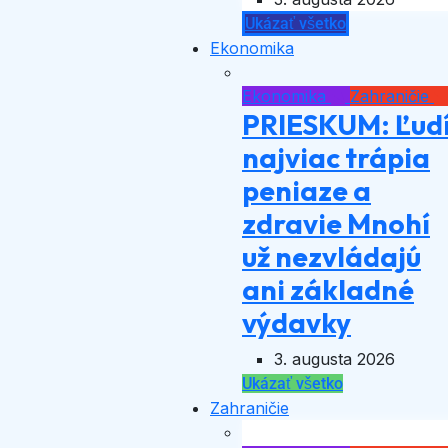
Ukázať všetko
Ekonomika
Ekonomika
Zahraničie
PRIESKUM: Ľud
najviac trápia
peniaze a
zdravie Mnohí
už nezvládajú
ani základné
výdavky
3. augusta 2026
Ukázať všetko
Zahraničie