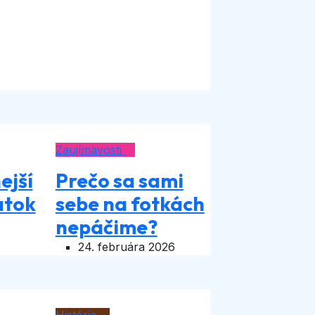
Zaujímavosti
ejší
Prečo sa sami
atok
sebe na fotkách
nepáčime?
24. februára 2026