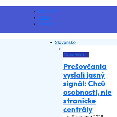
Môj profil
GDPR
Kontakt
Slovensko
Slovensko
Prešovčania
vyslali jasný
signál: Chcú
osobnosti, nie
stranícke
centrály
3. augusta 2026