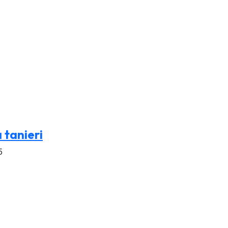
 tanieri
5