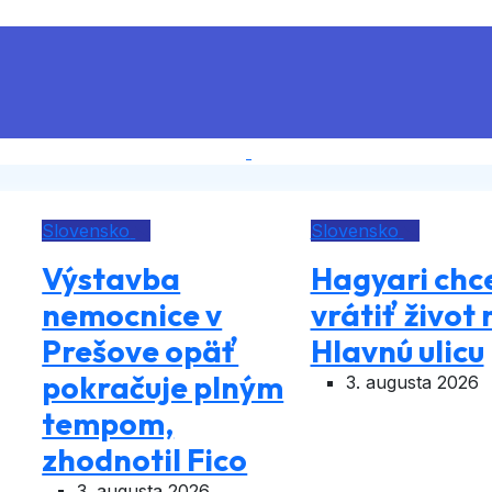
Slovensko
Slovensko
Výstavba
Hagyari chc
nemocnice v
vrátiť život 
Prešove opäť
Hlavnú ulicu
pokračuje plným
3. augusta 2026
tempom,
zhodnotil Fico
3. augusta 2026