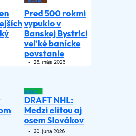
História
den
Pred 500 rokmi
ejších
vypuklo v
aký
Banskej Bystrici
veľké banícke
povstanie
26. mája 2026
Šport
v
DRAFT NHL:
kom
Medzi elitou aj
osem Slovákov
30. júna 2026