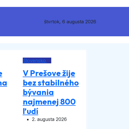
štvrtok, 6 augusta 2026
Slovensko
e
V Prešove žije
na
bez stabilného
bývania
najmenej 800
ľudí
2. augusta 2026