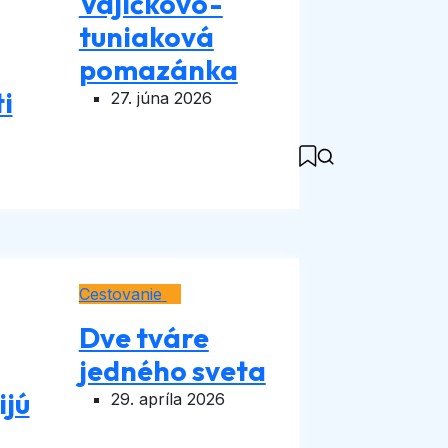
Vajíčkovo-
tuniaková
pomazánka
i
27. júna 2026
Cestovanie
Dve tváre
jedného sveta
ijú
29. apríla 2026