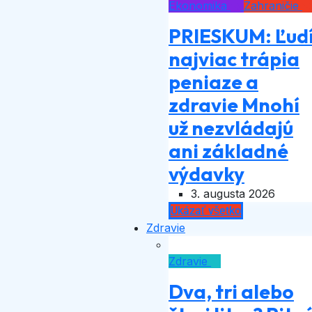
Ekonomika
Zahraničie
PRIESKUM: Ľud
najviac trápia
peniaze a
zdravie Mnohí
už nezvládajú
ani základné
výdavky
3. augusta 2026
Ukázať všetko
Zdravie
Zdravie
Dva, tri alebo