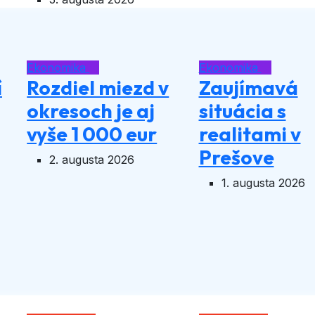
Ekonomika
Ekonomika
í
Rozdiel miezd v
Zaujímavá
okresoch je aj
situácia s
vyše 1 000 eur
realitami v
Prešove
2. augusta 2026
1. augusta 2026