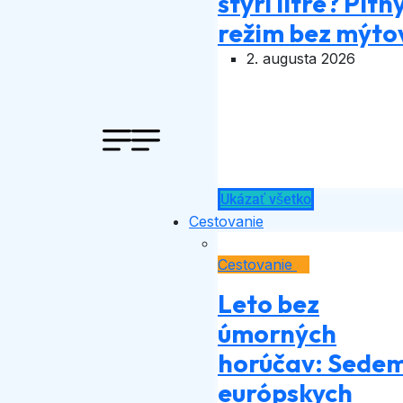
štyri litre? Pitn
režim bez mýto
2. augusta 2026
Ukázať všetko
Cestovanie
Cestovanie
Leto bez
úmorných
horúčav: Sede
európskych