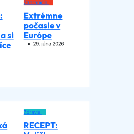
Zahraničie
:
Extrémne
počasie v
a si
Európe
íce
29. júna 2026
Zdravie
ká
RECEPT: