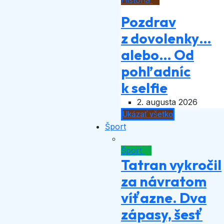
História
Pozdrav
z dovolenky…
alebo… Od
pohľadníc
k selfie
2. augusta 2026
Ukázať všetko
Šport
Šport
Tatran vykročil
za návratom
víťazne. Dva
zápasy, šesť