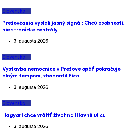
Slovensko
Prešovčania vyslali jasný signál: Chcú osobnosti,
nie stranícke centrály
3. augusta 2026
Slovensko
Výstavba nemocnice v Prešove opäť pokračuje
plným tempom, zhodnotil Fico
3. augusta 2026
Slovensko
Hagyari chce vrátiť život na Hlavnú ulicu
3. augusta 2026