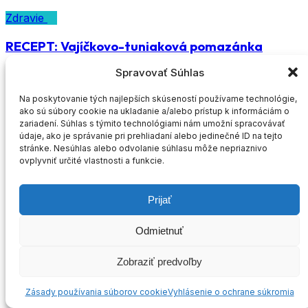
Zdravie
RECEPT: Vajíčkovo-tuniaková pomazánka
Spravovať Súhlas
27. júna 2026
Ukázať všetko
Na poskytovanie tých najlepších skúseností používame technológie,
ako sú súbory cookie na ukladanie a/alebo prístup k informáciám o
zariadení. Súhlas s týmito technológiami nám umožní spracovávať
údaje, ako je správanie pri prehliadaní alebo jedinečné ID na tejto
stránke. Nesúhlas alebo odvolanie súhlasu môže nepriaznivo
ovplyvniť určité vlastnosti a funkcie.
Prijať
Odmietnuť
Zobraziť predvoľby
Zásady používania súborov cookie
Vyhlásenie o ochrane súkromia