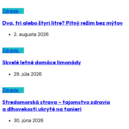
Zdravie
Dva, tri alebo štyri litre? Pitný režim bez mýtov
2. augusta 2026
Zdravie
Skvelé letné domáce limonády
29. júla 2026
Zdravie
Stredomorská strava – tajomstvo zdravia
a dlhovekosti ukryté na tanieri
30. júna 2026