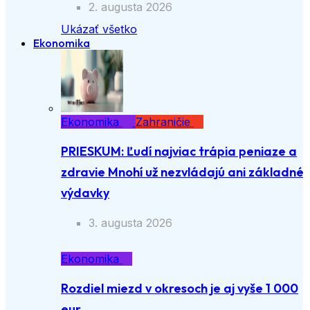
2. augusta 2026
Ukázať všetko
Ekonomika
Ekonomika
Zahraničie
PRIESKUM: Ľudí najviac trápia peniaze a
zdravie Mnohí už nezvládajú ani základné
výdavky
3. augusta 2026
Ekonomika
Rozdiel miezd v okresoch je aj vyše 1 000
eur