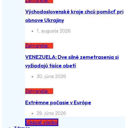
Zahraničie
Východoslovenské kraje chcú pomôcť pri
obnove Ukrajiny
1. augusta 2026
Zahraničie
VENEZUELA: Dve silné zemetrasenia si
vyžiadajú tisíce obetí
30. júna 2026
Zahraničie
Extrémne počasie v Európe
29. júna 2026
Ukázať všetko