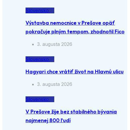
Slovensko
Výstavba nemocnice v Prešove opäť
pokračuje plným tempom, zhodnotil Fico
3. augusta 2026
Slovensko
Hagyari chce vrátiť život na Hlavnú ulicu
3. augusta 2026
Slovensko
V Prešove žije bez stabilného bývania
najmenej 800 ľudí