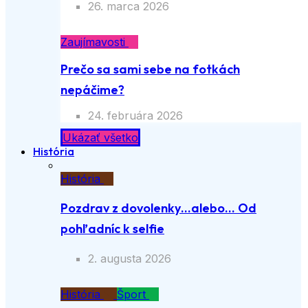
26. marca 2026
Zaujímavosti
Prečo sa sami sebe na fotkách
nepáčime?
24. februára 2026
Ukázať všetko
História
História
Pozdrav z dovolenky…alebo… Od
pohľadníc k selfie
2. augusta 2026
História
Šport