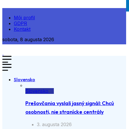
Môj profil
GDPR
Kontakt
sobota, 8 augusta 2026
Slovensko
Slovensko
Prešovčania vyslali jasný signál: Chcú
osobnosti, nie stranícke centrály
3. augusta 2026