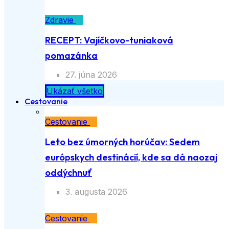
Zdravie
RECEPT: Vajíčkovo-tuniaková
pomazánka
27. júna 2026
Ukázať všetko
Cestovanie
Cestovanie
Leto bez úmorných horúčav: Sedem
európskych destinácií, kde sa dá naozaj
oddýchnuť
3. augusta 2026
Cestovanie