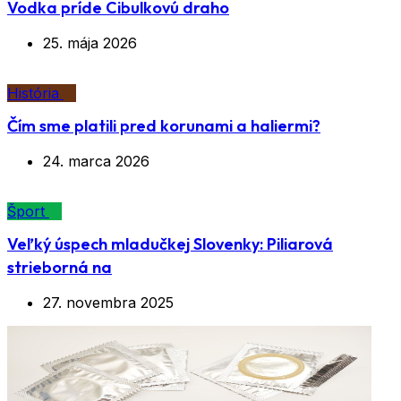
Vodka príde Cibulkovú draho
25. mája 2026
História
Čím sme platili pred korunami a haliermi?
24. marca 2026
Šport
Veľký úspech mladučkej Slovenky: Piliarová
strieborná na
27. novembra 2025