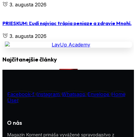
3. augusta 2026
PRIESKUM: Ľudí najviac trápia peniaze a zdravie Mnohí.
3. augusta 2026
Najčítanejšie články
Facebook-f
Instagram
Whatsapp
Envelope
Home
User
O nás
Magazín Koment prináša vyvážené spravodajstvo z