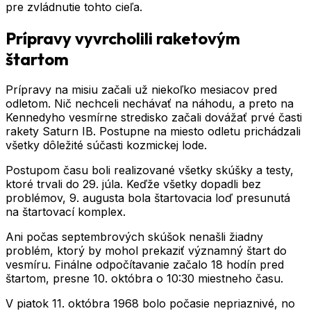
pre zvládnutie tohto cieľa.
Prípravy vyvrcholili raketovým
štartom
Prípravy na misiu začali už niekoľko mesiacov pred
odletom. Nič nechceli nechávať na náhodu, a preto na
Kennedyho vesmírne stredisko začali dovážať prvé časti
rakety Saturn IB. Postupne na miesto odletu prichádzali
všetky dôležité súčasti kozmickej lode.
Postupom času boli realizované všetky skúšky a testy,
ktoré trvali do 29. júla. Keďže všetky dopadli bez
problémov, 9. augusta bola štartovacia loď presunutá
na štartovací komplex.
Ani počas septembrových skúšok nenašli žiadny
problém, ktorý by mohol prekaziť významný štart do
vesmíru. Finálne odpočítavanie začalo 18 hodín pred
štartom, presne 10. októbra o 10:30 miestneho času.
V piatok 11. októbra 1968 bolo počasie nepriaznivé, no