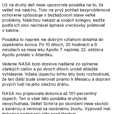
Už na druhý deň misie upozornila posádka na to, že
veliteľ má nádchu. Toto na prvý pohľad bezproblémové
ochorenie spôsobuje v beztiažovom stave veľké
problémy. Nádchou nakazil aj svojich kolegov, keďže
podľa ich slov nechával špinavé vreckovky poletovať
v kabíne.
Posádka to napriek nie dobrým vzťahom dotiahla do
úspešného konca. Po 10 dňoch, 20 hodinách a 9
minútach sa misia letu Apollo 7 naplnila. 22. októbra
Apollo pristálo v Atlantiku.
Vedenie NASA bolo doslova nadšené zo splnenia
všetkých cieľov a po dvoch dňoch urobili dôležité
vyhlásenie. Vďaka úspechu tohto letu bolo rozhodnuté,
že ten ďalší bude smerovať priamo k Mesiacu a dopraví
prvých ľudí na jeho obežnú dráhu.
NASA mu pripisovala dokonca až 101-percentný
úspech. Ten si však táto posádka druhýkrát
nevychutnala. Veliteľ Schirra po skončení misie skončil
s kariérou a venoval sa osobnému životu. Výpoveď mal
dokonca podpísanú ešte pred štartom.