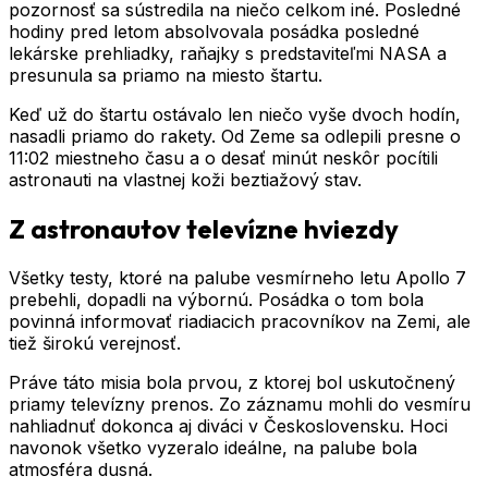
pozornosť sa sústredila na niečo celkom iné. Posledné
hodiny pred letom absolvovala posádka posledné
lekárske prehliadky, raňajky s predstaviteľmi NASA a
presunula sa priamo na miesto štartu.
Keď už do štartu ostávalo len niečo vyše dvoch hodín,
nasadli priamo do rakety. Od Zeme sa odlepili presne o
11:02 miestneho času a o desať minút neskôr pocítili
astronauti na vlastnej koži beztiažový stav.
Z astronautov televízne hviezdy
Všetky testy, ktoré na palube vesmírneho letu Apollo 7
prebehli, dopadli na výbornú. Posádka o tom bola
povinná informovať riadiacich pracovníkov na Zemi, ale
tiež širokú verejnosť.
Práve táto misia bola prvou, z ktorej bol uskutočnený
priamy televízny prenos. Zo záznamu mohli do vesmíru
nahliadnuť dokonca aj diváci v Československu. Hoci
navonok všetko vyzeralo ideálne, na palube bola
atmosféra dusná.