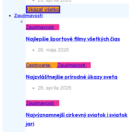
29. apríla 2026
Ukázať všetko
Zaujímavosti
Zaujímavosti
Najlepšie športové filmy všetkých čias
28. mája 2026
Cestovanie
Zaujímavosti
Najzvláštnejšie prírodné úkazy sveta
28. apríla 2026
Zaujímavosti
Najvýznamnejší cirkevný sviatok i sviatok
jari