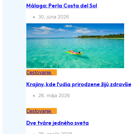
Málaga: Perla Costa del Sol
30. júna 2026
Cestovanie
Krajiny, kde ľudia prirodzene žijú zdravšie
28. mája 2026
Cestovanie
Dve tváre jedného sveta