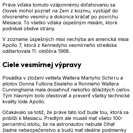
Práve vďaka tomuto vzájomnému doťahovaniu sa
človek mohol pozrieť na Zem z kozmu, vystúpiť do
otvoreného vesmíru a dokonca kráčať po povrchu
Mesiaca. To všetko vďaka úspešným misiám, ktoré
podnikali obidve strany.
V zozname úspešných misií nechýba ani americká misia
Apollo 7, ktorá z Ke­nnedyho vesmírneho strediska
odštartovala 11. októbra 1968.
Ciele vesmírnej výpravy
Posádka v zložení veliteľa Waltera Martyho Schirru a
pilotov Donna Fultona Eiseleho a Ronnieho Waltera
Cunninghama mala dosiahnuť niekoľko dôležitých cieľov.
Tým hlavným bolo otestovať a preveriť všetky technické
kvality lode Apo­llo.
Očakávalo sa totiž, že práve táto loď bude tou, ktorá sa
priblíži k Mesiacu. Predtým ale museli mať všetci 100-
percentnú istotu, že na astronautov nebude číhať
žiadne nebezpečenstvo a budú mať ideálne podmienky