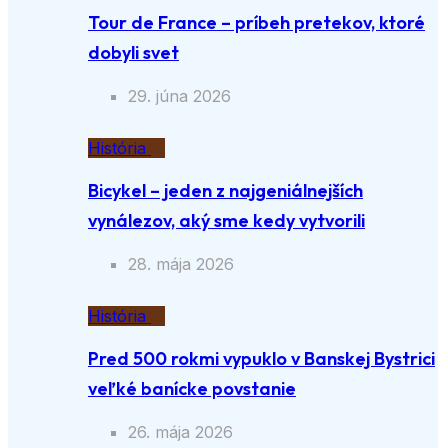
Tour de France – príbeh pretekov, ktoré
dobyli svet
29. júna 2026
História
Bicykel – jeden z najgeniálnejších
vynálezov, aký sme kedy vytvorili
28. mája 2026
História
Pred 500 rokmi vypuklo v Banskej Bystrici
veľké banícke povstanie
26. mája 2026