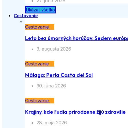
27. júna 2026
Ukázať všetko
Cestovanie
Cestovanie
Leto bez úmorných horúčav: Sedem európs
3. augusta 2026
Cestovanie
Málaga: Perla Costa del Sol
30. júna 2026
Cestovanie
Krajiny, kde ľudia prirodzene žijú zdravšie
28. mája 2026