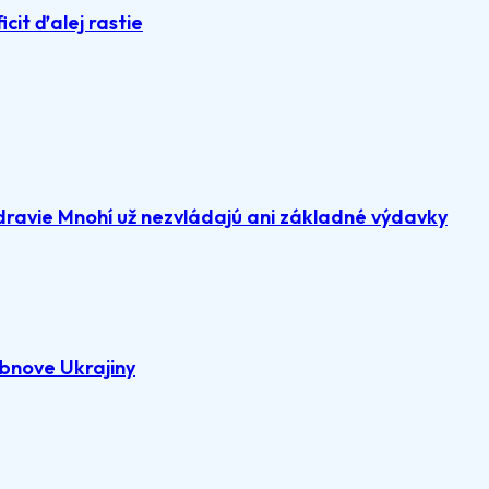
icit ďalej rastie
dravie Mnohí už nezvládajú ani základné výdavky
bnove Ukrajiny