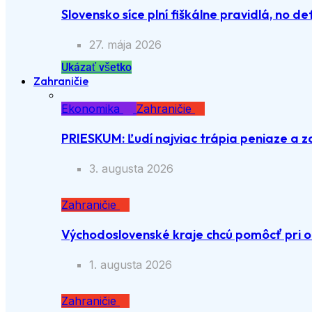
Slovensko síce plní fiškálne pravidlá, no def
27. mája 2026
Ukázať všetko
Zahraničie
Ekonomika
Zahraničie
PRIESKUM: Ľudí najviac trápia peniaze a z
3. augusta 2026
Zahraničie
Východoslovenské kraje chcú pomôcť pri o
1. augusta 2026
Zahraničie