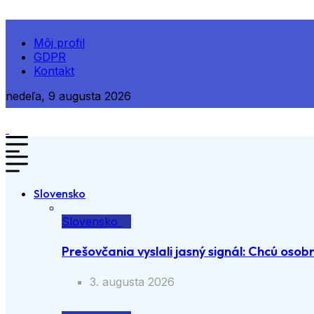
Môj profil
GDPR
Kontakt
nedeľa, 9 augusta 2026
Slovensko
Slovensko
Prešovčania vyslali jasný signál: Chcú osobn
3. augusta 2026