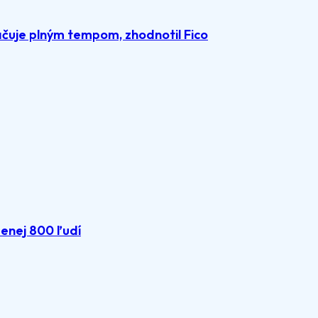
čuje plným tempom, zhodnotil Fico
menej 800 ľudí