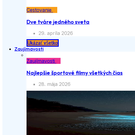
Cestovanie
Dve tváre jedného sveta
29. apríla 2026
Ukázať všetko
Zaujímavosti
Zaujímavosti
Najlepšie športové filmy všetkých čias
28. mája 2026