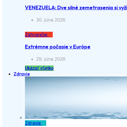
VENEZUELA: Dve silné zemetrasenia si vyži
30. júna 2026
Zahraničie
Extrémne počasie v Európe
29. júna 2026
Ukázať všetko
Zdravie
Zdravie