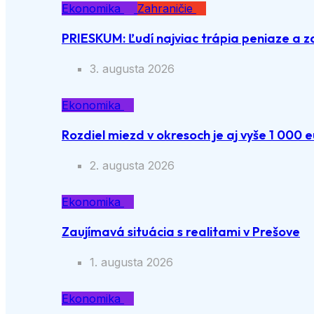
Ekonomika
Zahraničie
PRIESKUM: Ľudí najviac trápia peniaze a z
3. augusta 2026
Ekonomika
Rozdiel miezd v okresoch je aj vyše 1 000 e
2. augusta 2026
Ekonomika
Zaujímavá situácia s realitami v Prešove
1. augusta 2026
Ekonomika