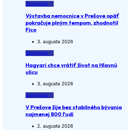
Slovensko
Výstavba nemocnice v Prešove opäť
pokračuje plným tempom, zhodnotil
Fico
3. augusta 2026
Slovensko
Hagyari chce vrátiť život na Hlavnú
ulicu
3. augusta 2026
Slovensko
V Prešove žije bez stabilného bývania
najmenej 800 ľudí
2. augusta 2026