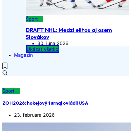
Šport
DRAFT NHL: Medzi elitou aj osem
Slovákov
30. júna 2026
Ukázať všetko
Magazín
Šport
ZOH2026: hokejový turnaj ovládli USA
23. februára 2026