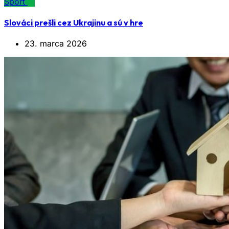
Šport
Slováci prešli cez Ukrajinu a sú v hre
23. marca 2026