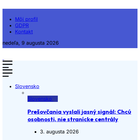
Môj profil
GDPR
Kontakt
nedeľa, 9 augusta 2026
Slovensko
Slovensko
Prešovčania vyslali jasný signál: Chcú
osobnosti, nie stranícke centrály
3. augusta 2026