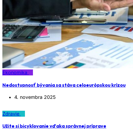
Ekonomika
Nedostupnosť bývania sa stáva celoeurópskou krízou
4. novembra 2025
Zdravie
Užite si bicyklovanie vďaka správnej príprave