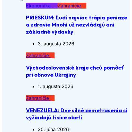
Ekonomika
Zahraničie
PRIESKUM: Ľudí najviac trápia peniaze
a zdravie Mnohí už nezvládajú ani
základné výdavky
3. augusta 2026
Zahraničie
Východoslovenské kraje chcú pomôcť
pri obnove Ukrajiny
1. augusta 2026
Zahraničie
VENEZUELA: Dve silné zemetrasenia si
vyžiadajú tisíce obetí
30. júna 2026