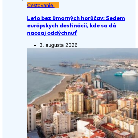
Cestovanie
Leto bez úmorných horúčav: Sedem
európskych destinácií, kde sa dá
naozaj oddýchnuť
3. augusta 2026