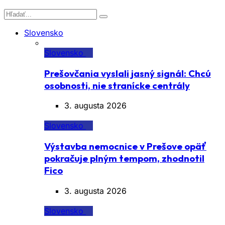
Slovensko
Slovensko
Prešovčania vyslali jasný signál: Chcú
osobnosti, nie stranícke centrály
3. augusta 2026
Slovensko
Výstavba nemocnice v Prešove opäť
pokračuje plným tempom, zhodnotil
Fico
3. augusta 2026
Slovensko