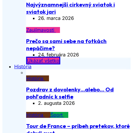
Najvýznamnejší cirkevný sviatok i
sviatok jari
26. marca 2026
Zaujímavosti
Prečo sa sami sebe na fotkách
nepáčime?
24. februára 2026
Ukázať všetko
História
História
Pozdrav z dovolenky…alebo… Od
pohľadníc k selfie
2. augusta 2026
História
Šport
Tour de France – príbeh pretekov, ktoré
dobyli svet