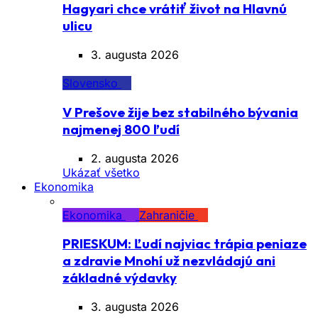
Hagyari chce vrátiť život na Hlavnú
ulicu
3. augusta 2026
Slovensko
V Prešove žije bez stabilného bývania
najmenej 800 ľudí
2. augusta 2026
Ukázať všetko
Ekonomika
Ekonomika
Zahraničie
PRIESKUM: Ľudí najviac trápia peniaze
a zdravie Mnohí už nezvládajú ani
základné výdavky
3. augusta 2026