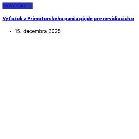
Slovensko
Výťažok z Primátorského punču pôjde pre nevidiacich a
15. decembra 2025