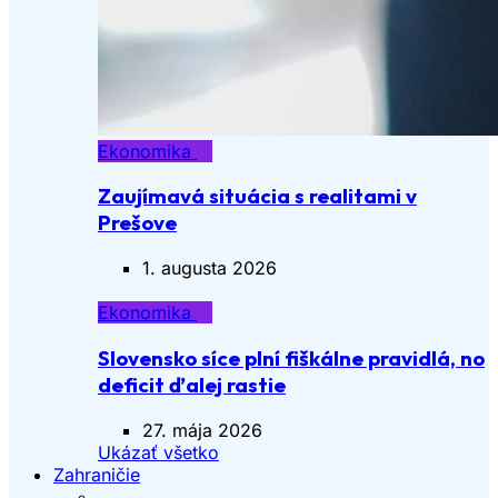
Ekonomika
Zaujímavá situácia s realitami v
Prešove
1. augusta 2026
Ekonomika
Slovensko síce plní fiškálne pravidlá, no
deficit ďalej rastie
27. mája 2026
Ukázať všetko
Zahraničie