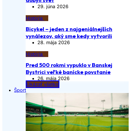
29. júna 2026
História
Bicykel – jeden z najgeniálnejších
vynálezov, aký sme kedy vytvorili
28. mája 2026
História
Pred 500 rokmi vypuklo v Banskej
Bystrici veľké banícke povstanie
26. mája 2026
Ukázať všetko
Šport