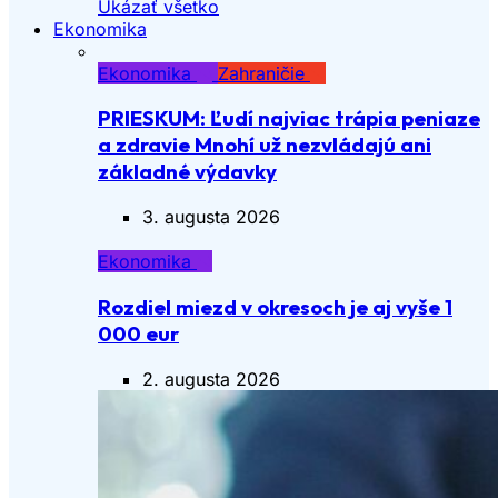
Ukázať všetko
Ekonomika
Ekonomika
Zahraničie
PRIESKUM: Ľudí najviac trápia peniaze
a zdravie Mnohí už nezvládajú ani
základné výdavky
3. augusta 2026
Ekonomika
Rozdiel miezd v okresoch je aj vyše 1
000 eur
2. augusta 2026