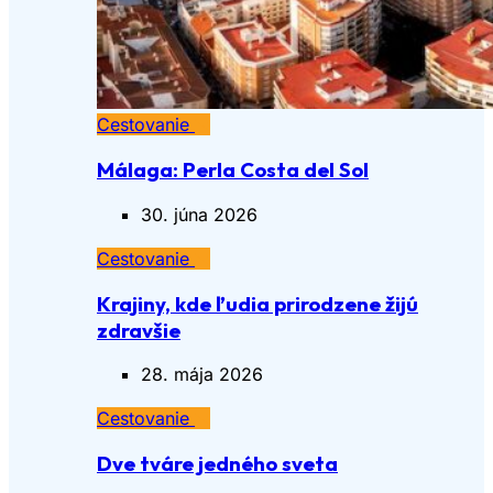
Cestovanie
Málaga: Perla Costa del Sol
30. júna 2026
Cestovanie
Krajiny, kde ľudia prirodzene žijú
zdravšie
28. mája 2026
Cestovanie
Dve tváre jedného sveta