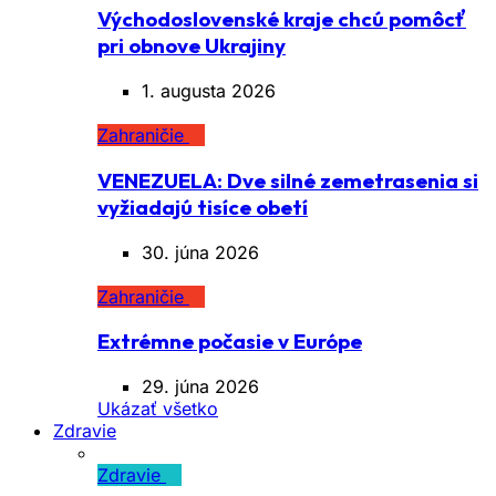
Východoslovenské kraje chcú pomôcť
pri obnove Ukrajiny
1. augusta 2026
Zahraničie
VENEZUELA: Dve silné zemetrasenia si
vyžiadajú tisíce obetí
30. júna 2026
Zahraničie
Extrémne počasie v Európe
29. júna 2026
Ukázať všetko
Zdravie
Zdravie