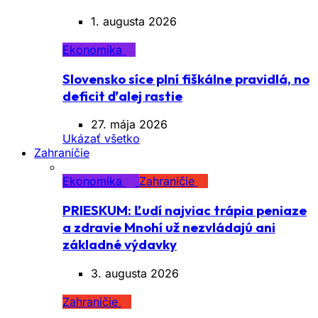
1. augusta 2026
Ekonomika
Slovensko síce plní fiškálne pravidlá, no
deficit ďalej rastie
27. mája 2026
Ukázať všetko
Zahraničie
Ekonomika
Zahraničie
PRIESKUM: Ľudí najviac trápia peniaze
a zdravie Mnohí už nezvládajú ani
základné výdavky
3. augusta 2026
Zahraničie