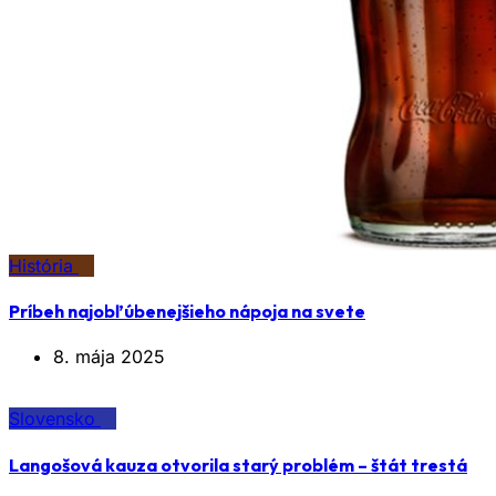
História
Príbeh najobľúbenejšieho nápoja na svete
8. mája 2025
Slovensko
Langošová kauza otvorila starý problém – štát trestá