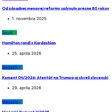
Od zásadnej menovej reformy uplynulo presne 80 rokov
1. novembra 2025
Šport
Hamilton randí s Kardashian
25. apríla 2026
Magazín
Koment 04/2026: Atentát na Trumpa aj skvelí slovenskí
29. apríla 2026
Magazín