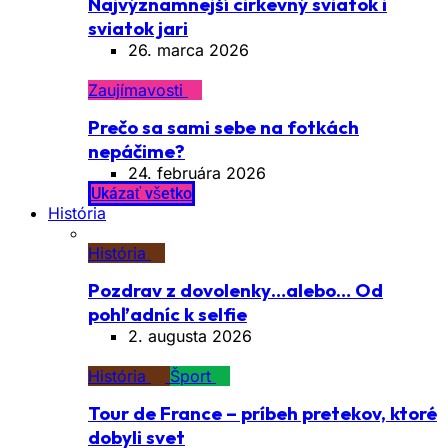
Najvýznamnejší cirkevný sviatok i
sviatok jari
26. marca 2026
Zaujímavosti
Prečo sa sami sebe na fotkách
nepáčime?
24. februára 2026
Ukázať všetko
História
História
Pozdrav z dovolenky…alebo… Od
pohľadníc k selfie
2. augusta 2026
História
Šport
Tour de France – príbeh pretekov, ktoré
dobyli svet