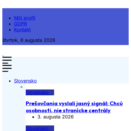
Môj profil
GDPR
Kontakt
štvrtok, 6 augusta 2026
Slovensko
Slovensko
Prešovčania vyslali jasný signál: Chcú
osobnosti, nie stranícke centrály
3. augusta 2026
Slovensko