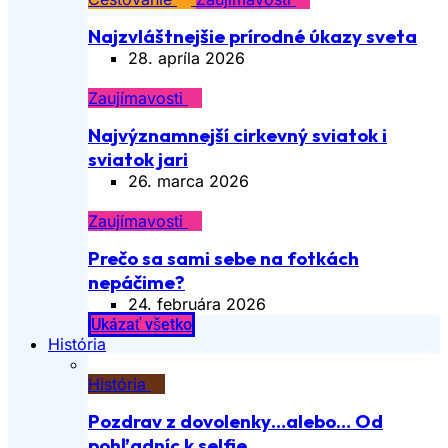
Najzvláštnejšie prírodné úkazy sveta
28. apríla 2026
Zaujímavosti
Najvýznamnejší cirkevný sviatok i
sviatok jari
26. marca 2026
Zaujímavosti
Prečo sa sami sebe na fotkách
nepáčime?
24. februára 2026
Ukázať všetko
História
História
Pozdrav z dovolenky…alebo… Od
pohľadníc k selfie