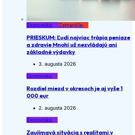
Ekonomika
Zahraničie
PRIESKUM: Ľudí najviac trápia peniaze
a zdravie Mnohí už nezvládajú ani
základné výdavky
3. augusta 2026
Ekonomika
Rozdiel miezd v okresoch je aj vyše 1
000 eur
2. augusta 2026
Ekonomika
Zaujímavá situácia s realitami v