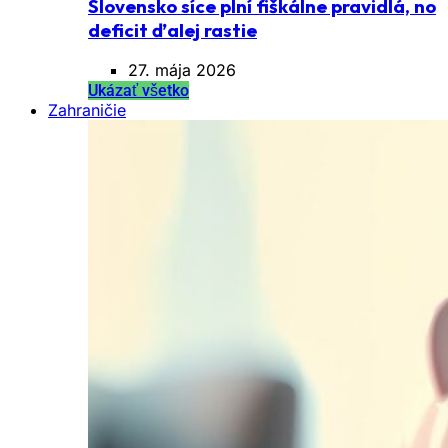
Slovensko síce plní fiškálne pravidlá, no
deficit ďalej rastie
27. mája 2026
Ukázať všetko
Zahraničie