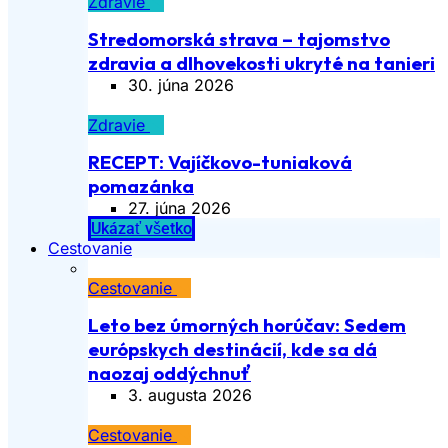
Zdravie
Stredomorská strava – tajomstvo
zdravia a dlhovekosti ukryté na tanieri
30. júna 2026
Zdravie
RECEPT: Vajíčkovo-tuniaková
pomazánka
27. júna 2026
Ukázať všetko
Cestovanie
Cestovanie
Leto bez úmorných horúčav: Sedem
európskych destinácií, kde sa dá
naozaj oddýchnuť
3. augusta 2026
Cestovanie