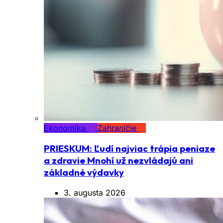
Ekonomika
Zahraničie
PRIESKUM: Ľudí najviac trápia peniaze
a zdravie Mnohí už nezvládajú ani
základné výdavky
3. augusta 2026