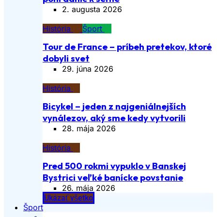
2. augusta 2026
História
Šport
Tour de France – príbeh pretekov, ktoré
dobyli svet
29. júna 2026
História
Bicykel – jeden z najgeniálnejších
vynálezov, aký sme kedy vytvorili
28. mája 2026
História
Pred 500 rokmi vypuklo v Banskej
Bystrici veľké banícke povstanie
26. mája 2026
Ukázať všetko
Šport