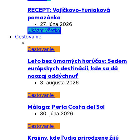
RECEPT: Vajíčkovo-tuniaková
pomazánka
27. júna 2026
Ukázať všetko
Cestovanie
Cestovanie
Leto bez úmorných horúčav: Sedem
európskych destinácií, kde sa dá
naozaj oddýchnuť
3. augusta 2026
Cestovanie
Málaga: Perla Costa del Sol
30. júna 2026
Cestovanie
Krajiny, kde ľudia prirodzene žijú