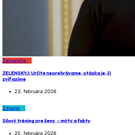
Zahraničie
ZELENSKYJ: Určite neprehrávame, otázka je, či
zvíťazíme
23. februára 2026
Zdravie
Silový tréning pre ženy – mýty a fakty
25. februára 2026