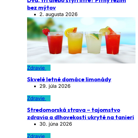
Dva, tri alebo štyri litre? Pitný režim
bez mýtov
2. augusta 2026
Zdravie
Skvelé letné domáce limonády
29. júla 2026
Zdravie
Stredomorská strava – tajomstvo
zdravia a dlhovekosti ukryté na tanieri
30. júna 2026
Zdravie