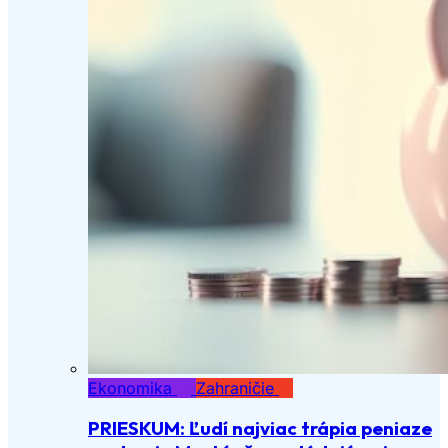
Ekonomika
Zahraničie
PRIESKUM: Ľudí najviac trápia peniaze