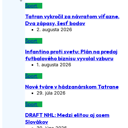
Šport
Tatran vykročil za návratom víťazne.
Dva zápasy, šesť bodov
2. augusta 2026
Šport
Infantino proti svetu: Plán na predaj
futbalového biznisu vyvolal vzburu
1. augusta 2026
Šport
Nové tváre v hádzanárskom Tatrane
29. júla 2026
Šport
DRAFT NHL: Medzi elitou aj osem
Slovákov
30. júna 2026