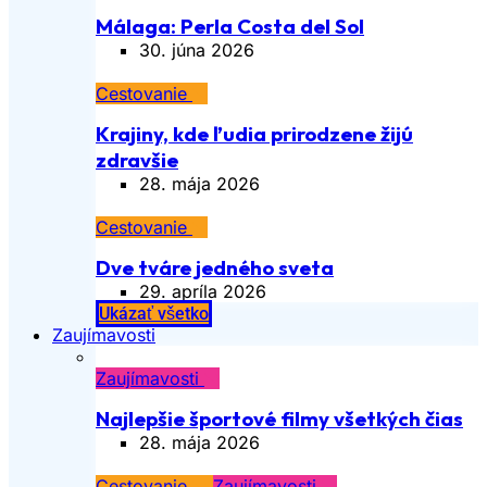
Málaga: Perla Costa del Sol
30. júna 2026
Cestovanie
Krajiny, kde ľudia prirodzene žijú
zdravšie
28. mája 2026
Cestovanie
Dve tváre jedného sveta
29. apríla 2026
Ukázať všetko
Zaujímavosti
Zaujímavosti
Najlepšie športové filmy všetkých čias
28. mája 2026
Cestovanie
Zaujímavosti