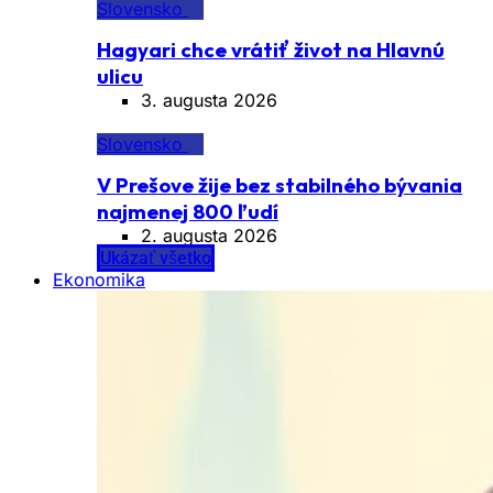
Slovensko
Hagyari chce vrátiť život na Hlavnú
ulicu
3. augusta 2026
Slovensko
V Prešove žije bez stabilného bývania
najmenej 800 ľudí
2. augusta 2026
Ukázať všetko
Ekonomika