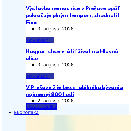
Výstavba nemocnice v Prešove opäť
pokračuje plným tempom, zhodnotil
Fico
3. augusta 2026
Slovensko
Hagyari chce vrátiť život na Hlavnú
ulicu
3. augusta 2026
Slovensko
V Prešove žije bez stabilného bývania
najmenej 800 ľudí
2. augusta 2026
Ukázať všetko
Ekonomika