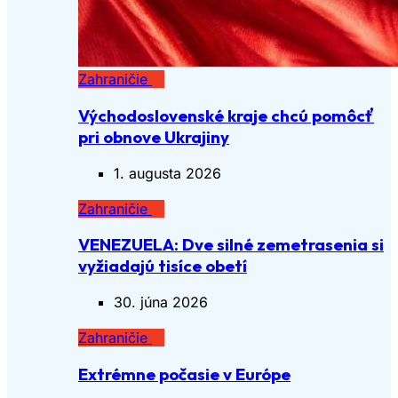
Zahraničie
Východoslovenské kraje chcú pomôcť
pri obnove Ukrajiny
1. augusta 2026
Zahraničie
VENEZUELA: Dve silné zemetrasenia si
vyžiadajú tisíce obetí
30. júna 2026
Zahraničie
Extrémne počasie v Európe