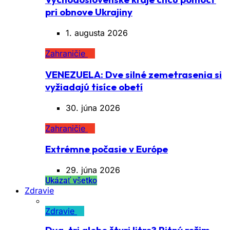
pri obnove Ukrajiny
1. augusta 2026
Zahraničie
VENEZUELA: Dve silné zemetrasenia si
vyžiadajú tisíce obetí
30. júna 2026
Zahraničie
Extrémne počasie v Európe
29. júna 2026
Ukázať všetko
Zdravie
Zdravie