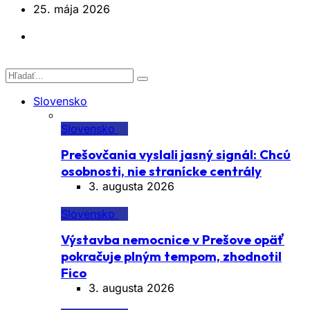
25. mája 2026
Slovensko
Slovensko
Prešovčania vyslali jasný signál: Chcú
osobnosti, nie stranícke centrály
3. augusta 2026
Slovensko
Výstavba nemocnice v Prešove opäť
pokračuje plným tempom, zhodnotil
Fico
3. augusta 2026