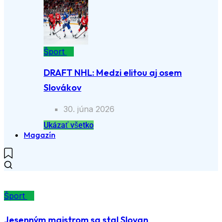
Šport
DRAFT NHL: Medzi elitou aj osem
Slovákov
30. júna 2026
Ukázať všetko
Magazín
Šport
Jesenným majstrom sa stal Slovan