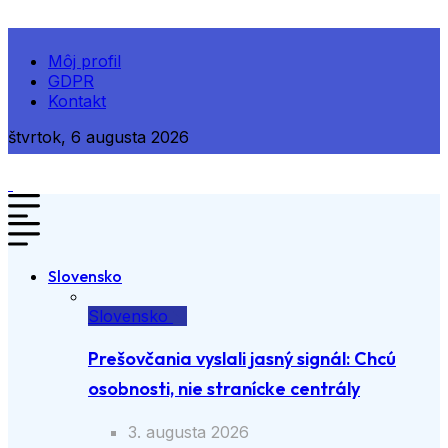
Môj profil
GDPR
Kontakt
štvrtok, 6 augusta 2026
Slovensko
Slovensko
Prešovčania vyslali jasný signál: Chcú
osobnosti, nie stranícke centrály
3. augusta 2026