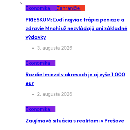
Ekonomika
Zahraničie
PRIESKUM: Ľudí najviac trápia peniaze a
zdravie Mnohí už nezvládajú ani základné
výdavky
3. augusta 2026
Ekonomika
Rozdiel miezd v okresoch je aj vyše 1 000
eur
2. augusta 2026
Ekonomika
Zaujímavá situácia s realitami v Prešove