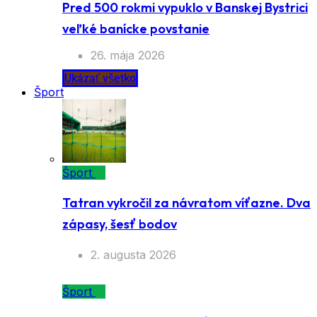
Pred 500 rokmi vypuklo v Banskej Bystrici
veľké banícke povstanie
26. mája 2026
Ukázať všetko
Šport
Šport
Tatran vykročil za návratom víťazne. Dva
zápasy, šesť bodov
2. augusta 2026
Šport