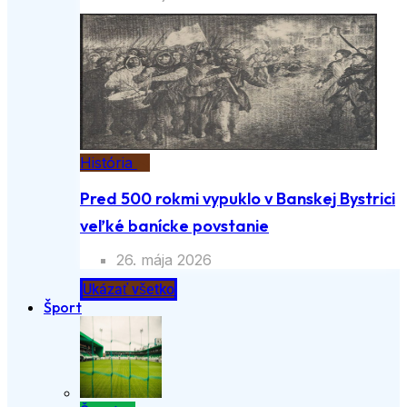
História
Pred 500 rokmi vypuklo v Banskej Bystrici
veľké banícke povstanie
26. mája 2026
Ukázať všetko
Šport