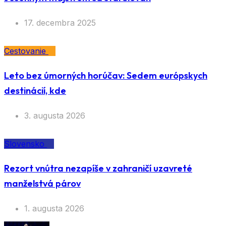
17. decembra 2025
Cestovanie
Leto bez úmorných horúčav: Sedem európskych
destinácií, kde
3. augusta 2026
Slovensko
Rezort vnútra nezapíše v zahraničí uzavreté
manželstvá párov
1. augusta 2026