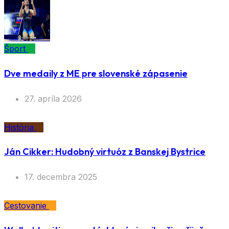
Šport
Dve medaily z ME pre slovenské zápasenie
27. apríla 2026
História
Ján Cikker: Hudobný virtuóz z Banskej Bystrice
17. decembra 2025
Cestovanie