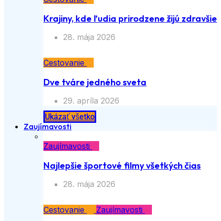
Krajiny, kde ľudia prirodzene žijú zdravšie
28. mája 2026
Cestovanie
Dve tváre jedného sveta
29. apríla 2026
Ukázať všetko
Zaujímavosti
Zaujímavosti
Najlepšie športové filmy všetkých čias
28. mája 2026
Cestovanie
Zaujímavosti