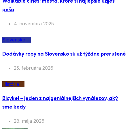
Walkable cities: mestá, ktoré si najlepšie užiješ
pešo
4. novembra 2025
Slovensko
Dodávky ropy na Slovensko sú už týždne prerušené
25. februára 2026
História
Bicykel – jeden z najgeniálnejších vynálezov, aký
sme kedy
28. mája 2026