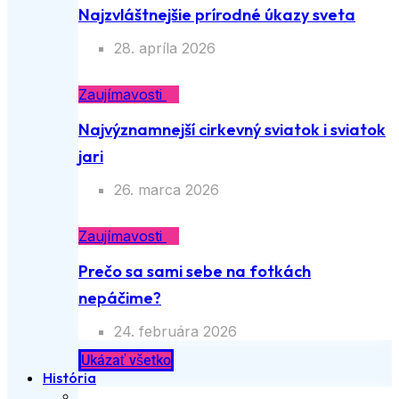
Najzvláštnejšie prírodné úkazy sveta
28. apríla 2026
Zaujímavosti
Najvýznamnejší cirkevný sviatok i sviatok
jari
26. marca 2026
Zaujímavosti
Prečo sa sami sebe na fotkách
nepáčime?
24. februára 2026
Ukázať všetko
História