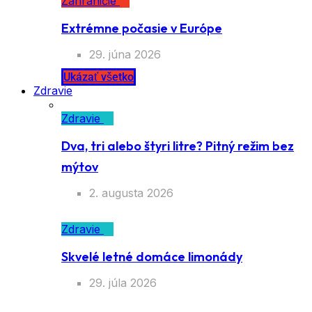
Zahraničie
Extrémne počasie v Európe
29. júna 2026
Ukázať všetko
Zdravie
Zdravie
Dva, tri alebo štyri litre? Pitný režim bez
mýtov
2. augusta 2026
Zdravie
Skvelé letné domáce limonády
29. júla 2026