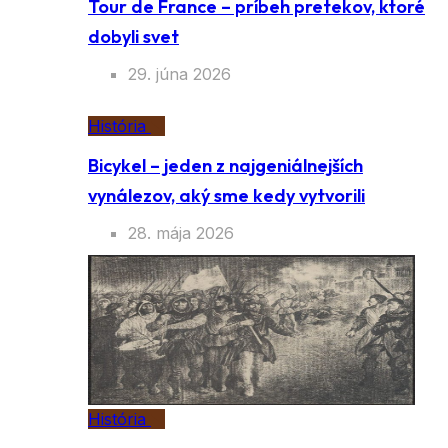
Tour de France – príbeh pretekov, ktoré
dobyli svet
29. júna 2026
História
Bicykel – jeden z najgeniálnejších
vynálezov, aký sme kedy vytvorili
28. mája 2026
História