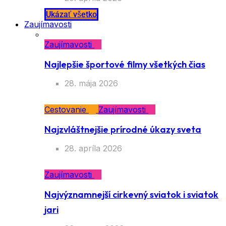
Ukázať všetko
Zaujímavosti
Zaujímavosti
Najlepšie športové filmy všetkých čias
28. mája 2026
Cestovanie
Zaujímavosti
Najzvláštnejšie prírodné úkazy sveta
28. apríla 2026
Zaujímavosti
Najvýznamnejší cirkevný sviatok i sviatok
jari