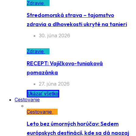
Zdravie
Stredomorská strava – tajomstvo
zdravia a dlhovekosti ukryté na tanieri
30. júna 2026
Zdravie
RECEPT: Vajíčkovo-tuniaková
pomazánka
27. júna 2026
Ukázať všetko
Cestovanie
Cestovanie
Leto bez úmorných horúčav: Sedem
európskych destinácií, kde sa dá naozaj