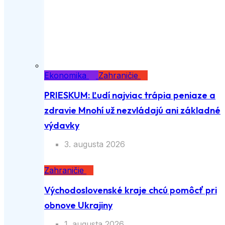
Ekonomika
Zahraničie
PRIESKUM: Ľudí najviac trápia peniaze a
zdravie Mnohí už nezvládajú ani základné
výdavky
3. augusta 2026
Zahraničie
Východoslovenské kraje chcú pomôcť pri
obnove Ukrajiny
1. augusta 2026