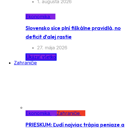
1. augusta 2026
Ekonomika
Slovensko síce plní fiškálne pravidlá, no
deficit ďalej rastie
27. mája 2026
Ukázať všetko
Zahraničie
Ekonomika
Zahraničie
PRIESKUM: Ľudí najviac trápia peniaze a