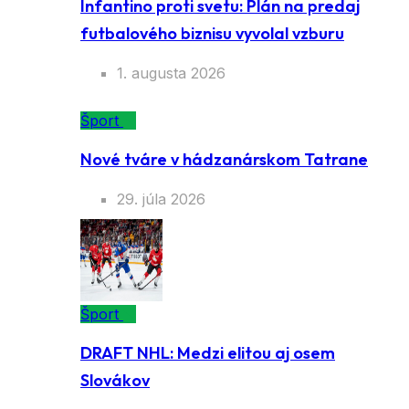
Infantino proti svetu: Plán na predaj
futbalového biznisu vyvolal vzburu
1. augusta 2026
Šport
Nové tváre v hádzanárskom Tatrane
29. júla 2026
Šport
DRAFT NHL: Medzi elitou aj osem
Slovákov