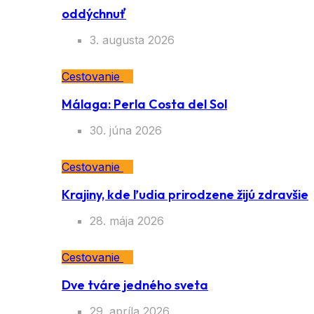
oddýchnuť
3. augusta 2026
Cestovanie
Málaga: Perla Costa del Sol
30. júna 2026
Cestovanie
Krajiny, kde ľudia prirodzene žijú zdravšie
28. mája 2026
Cestovanie
Dve tváre jedného sveta
29. apríla 2026