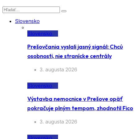
Slovensko
Slovensko
Prešovčania vyslali jasný signál: Chcú
osobnosti, nie stranícke centrály
3. augusta 2026
Slovensko
Výstavba nemocnice v Prešove opäť
pokračuje plným tempom, zhodnotil Fico
3. augusta 2026
Slovensko