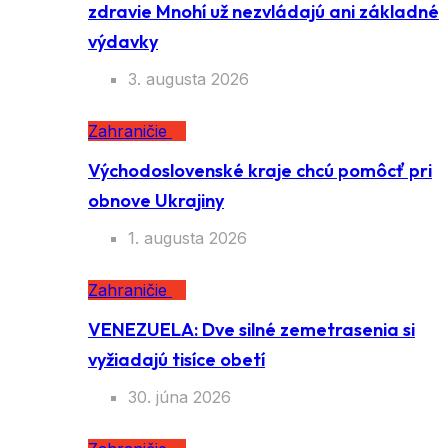
zdravie Mnohí už nezvládajú ani základné
výdavky
3. augusta 2026
Zahraničie
Východoslovenské kraje chcú pomôcť pri
obnove Ukrajiny
1. augusta 2026
Zahraničie
VENEZUELA: Dve silné zemetrasenia si
vyžiadajú tisíce obetí
30. júna 2026