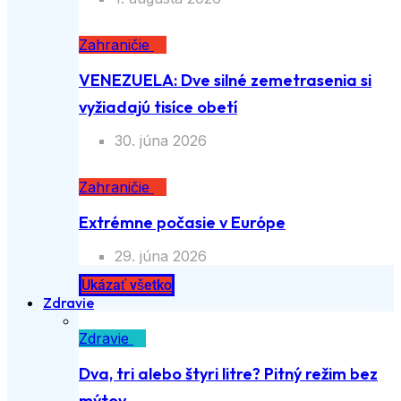
Zahraničie
VENEZUELA: Dve silné zemetrasenia si
vyžiadajú tisíce obetí
30. júna 2026
Zahraničie
Extrémne počasie v Európe
29. júna 2026
Ukázať všetko
Zdravie
Zdravie
Dva, tri alebo štyri litre? Pitný režim bez
mýtov