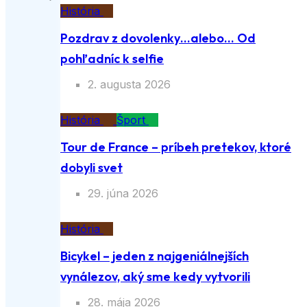
História
Pozdrav z dovolenky…alebo… Od
pohľadníc k selfie
2. augusta 2026
História
Šport
Tour de France – príbeh pretekov, ktoré
dobyli svet
29. júna 2026
História
Bicykel – jeden z najgeniálnejších
vynálezov, aký sme kedy vytvorili
28. mája 2026