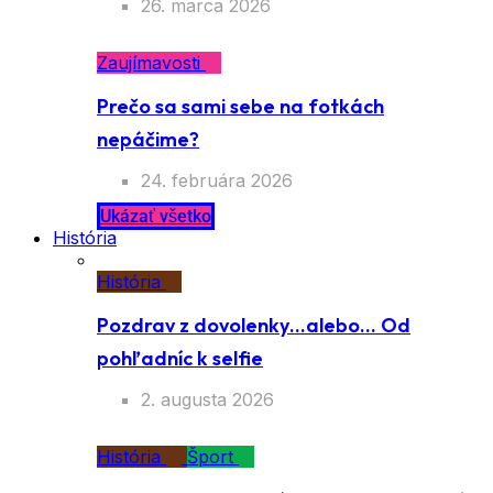
26. marca 2026
Zaujímavosti
Prečo sa sami sebe na fotkách
nepáčime?
24. februára 2026
Ukázať všetko
História
História
Pozdrav z dovolenky…alebo… Od
pohľadníc k selfie
2. augusta 2026
História
Šport