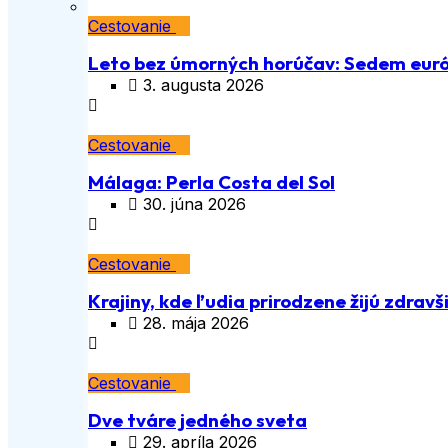
Cestovanie
Leto bez úmorných horúčav: Sedem euró
3. augusta 2026
Cestovanie
Málaga: Perla Costa del Sol
30. júna 2026
Cestovanie
Krajiny, kde ľudia prirodzene žijú zdravš
28. mája 2026
Cestovanie
Dve tváre jedného sveta
29. apríla 2026