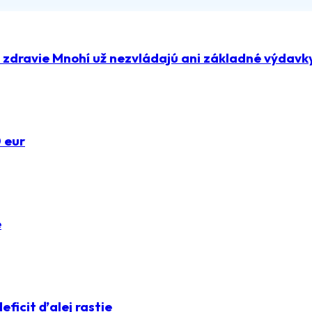
a zdravie Mnohí už nezvládajú ani základné výdavk
0 eur
e
deficit ďalej rastie