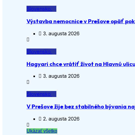
Slovensko
Výstavba nemocnice v Prešove opäť pok
3. augusta 2026
Slovensko
Hagyari chce vrátiť život na Hlavnú ulic
3. augusta 2026
Slovensko
V Prešove žije bez stabilného bývania n
2. augusta 2026
Ukázať všetko