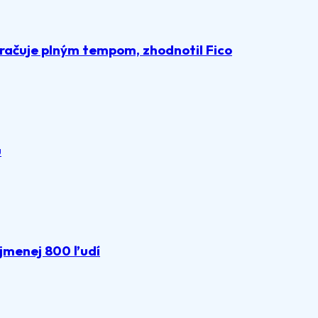
račuje plným tempom, zhodnotil Fico
u
ajmenej 800 ľudí