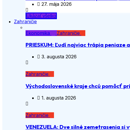
27. mája 2026
Ukázať všetko
Zahraničie
Ekonomika
Zahraničie
PRIESKUM: Ľudí najviac trápia peniaze 
3. augusta 2026
Zahraničie
Východoslovenské kraje chcú pomôcť pri
1. augusta 2026
Zahraničie
VENEZUELA: Dve silné zemetrasenia si vy