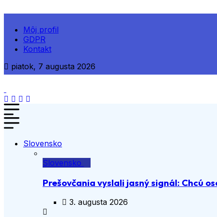
Môj profil
GDPR
Kontakt
piatok, 7 augusta 2026
Slovensko
Slovensko
Prešovčania vyslali jasný signál: Chcú os
3. augusta 2026