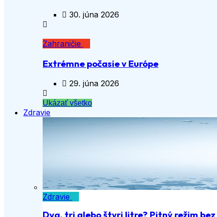
30. júna 2026
Zahraničie
Extrémne počasie v Európe
29. júna 2026
Ukázať všetko
Zdravie
Zdravie
Dva, tri alebo štyri litre? Pitný režim be