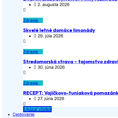
2. augusta 2026
Zdravie
Skvelé letné domáce limonády
29. júla 2026
Zdravie
Stredomorská strava – tajomstvo zdravia
30. júna 2026
Zdravie
RECEPT: Vajíčkovo-tuniaková pomazán
27. júna 2026
Ukázať všetko
Cestovanie