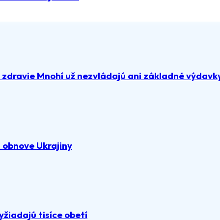
a zdravie Mnohí už nezvládajú ani základné výdavk
 obnove Ukrajiny
žiadajú tisíce obetí