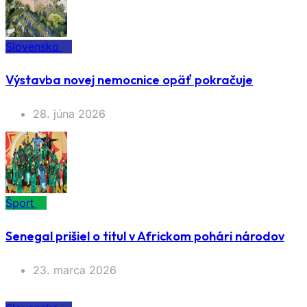
Slovensko
Výstavba novej nemocnice opäť pokračuje
28. júna 2026
Šport
Senegal prišiel o titul v Africkom pohári národov
23. marca 2026