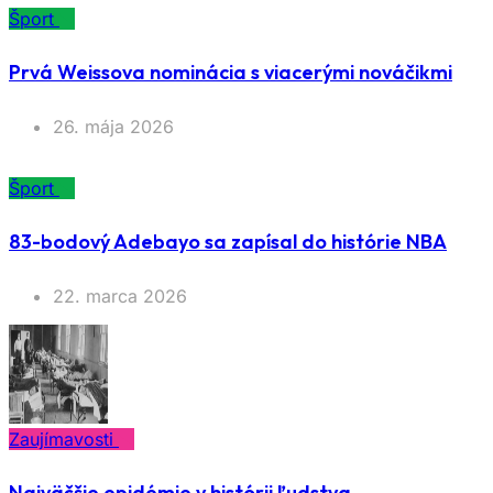
Šport
Prvá Weissova nominácia s viacerými nováčikmi
26. mája 2026
Šport
83-bodový Adebayo sa zapísal do histórie NBA
22. marca 2026
Zaujímavosti
Najväčšie epidémie v histórii ľudstva