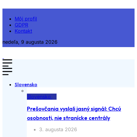
Môj profil
GDPR
Kontakt
nedeľa, 9 augusta 2026
Slovensko
Slovensko
Prešovčania vyslali jasný signál: Chcú
osobnosti, nie stranícke centrály
3. augusta 2026