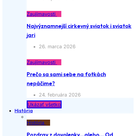
Zaujímavosti
Najvýznamnejší cirkevný sviatok i sviatok
jari
26. marca 2026
Zaujímavosti
Prečo sa sami sebe na fotkách
nepáčime?
24. februára 2026
Ukázať všetko
História
História
Pozdrav z dovolenky…alebo… Od