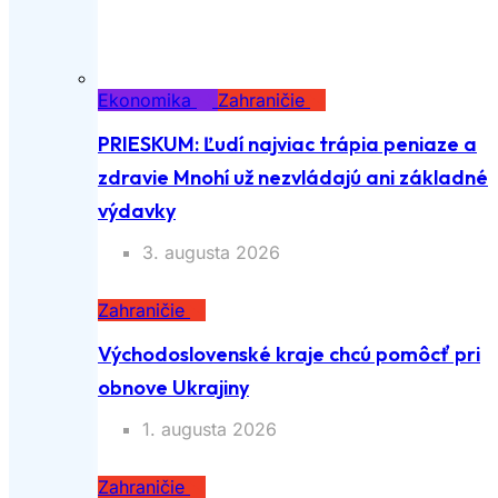
Ekonomika
Zahraničie
PRIESKUM: Ľudí najviac trápia peniaze a
zdravie Mnohí už nezvládajú ani základné
výdavky
3. augusta 2026
Zahraničie
Východoslovenské kraje chcú pomôcť pri
obnove Ukrajiny
1. augusta 2026
Zahraničie