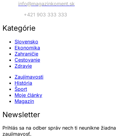
Email:
info@magazinkoment.sk
Telefón:
+421 903 333 333
Kategórie
Slovensko
Ekonomika
Zahraničie
Cestovanie
Zdravie
Zaujímavosti
História
Šport
Moje články
Magazín
Newsletter
Prihlás sa na odber správ nech ti neunikne žiadna
zaujímavosť.