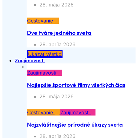
28. mája 2026
Cestovanie
Dve tváre jedného sveta
29. apríla 2026
Ukázať všetko
Zaujímavosti
Zaujímavosti
Najlepšie športové filmy všetkých čias
28. mája 2026
Cestovanie
Zaujímavosti
Najzvláštnejšie prírodné úkazy sveta
28. apríla 2026