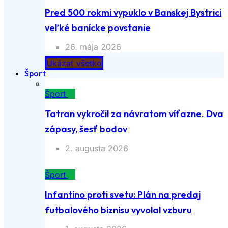
Pred 500 rokmi vypuklo v Banskej Bystrici
veľké banícke povstanie
26. mája 2026
Ukázať všetko
Šport
Šport
Tatran vykročil za návratom víťazne. Dva
zápasy, šesť bodov
2. augusta 2026
Šport
Infantino proti svetu: Plán na predaj
futbalového biznisu vyvolal vzburu