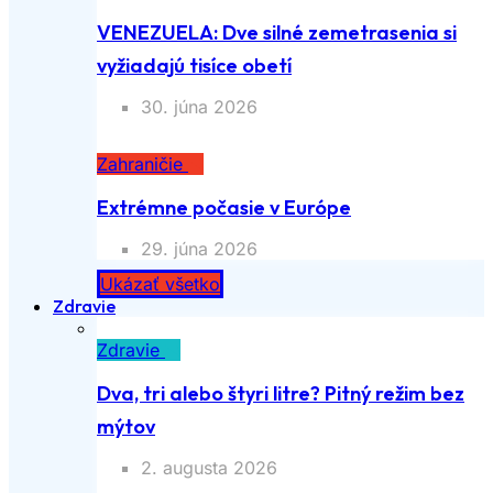
VENEZUELA: Dve silné zemetrasenia si
vyžiadajú tisíce obetí
30. júna 2026
Zahraničie
Extrémne počasie v Európe
29. júna 2026
Ukázať všetko
Zdravie
Zdravie
Dva, tri alebo štyri litre? Pitný režim bez
mýtov
2. augusta 2026