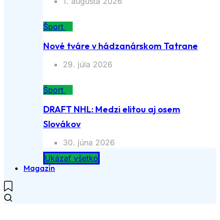
1. augusta 2026
Šport
Nové tváre v hádzanárskom Tatrane
29. júla 2026
Šport
DRAFT NHL: Medzi elitou aj osem
Slovákov
30. júna 2026
Ukázať všetko
Magazín