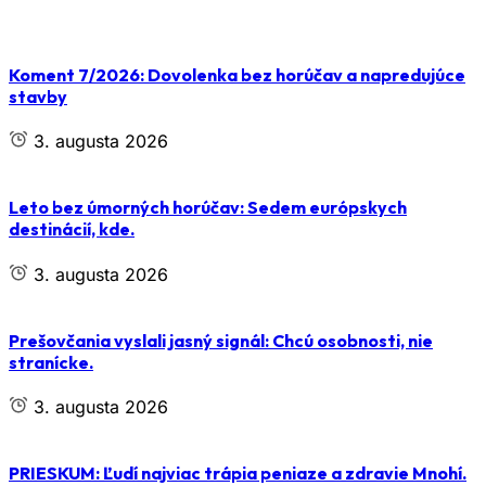
Koment 7/2026: Dovolenka bez horúčav a napredujúce
stavby
3. augusta 2026
Leto bez úmorných horúčav: Sedem európskych
destinácií, kde.
3. augusta 2026
Prešovčania vyslali jasný signál: Chcú osobnosti, nie
stranícke.
3. augusta 2026
PRIESKUM: Ľudí najviac trápia peniaze a zdravie Mnohí.