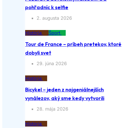
pohľadníc k selfie
2. augusta 2026
História
Šport
Tour de France – príbeh pretekov, ktoré
dobyli svet
29. júna 2026
História
Bicykel – jeden z najgeniálnejších
vynálezov, aký sme kedy vytvorili
28. mája 2026
História