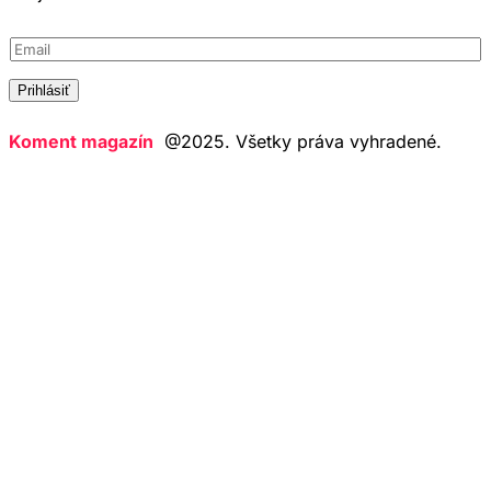
E
E
m
m
a
a
Prihlásiť
i
i
l
l
Koment magazín
@2025. Všetky práva vyhradené.
*