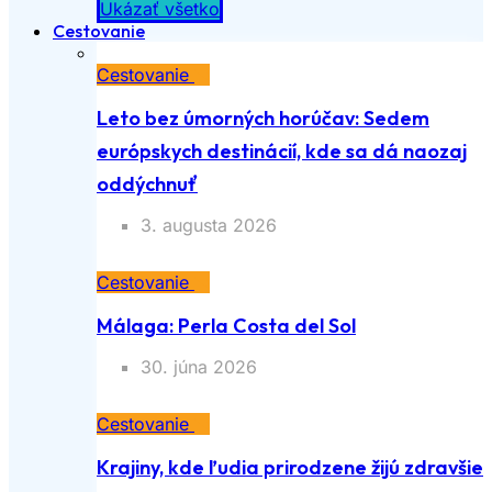
Ukázať všetko
Cestovanie
Cestovanie
Leto bez úmorných horúčav: Sedem
európskych destinácií, kde sa dá naozaj
oddýchnuť
3. augusta 2026
Cestovanie
Málaga: Perla Costa del Sol
30. júna 2026
Cestovanie
Krajiny, kde ľudia prirodzene žijú zdravšie