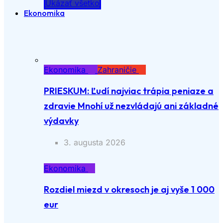
Ukázať všetko
Ekonomika
Ekonomika
Zahraničie
PRIESKUM: Ľudí najviac trápia peniaze a
zdravie Mnohí už nezvládajú ani základné
výdavky
3. augusta 2026
Ekonomika
Rozdiel miezd v okresoch je aj vyše 1 000
eur