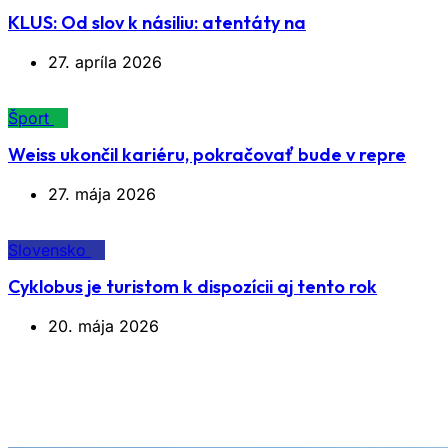
KLUS: Od slov k násiliu: atentáty na
27. apríla 2026
Šport
Weiss ukončil kariéru, pokračovať bude v repre
27. mája 2026
Slovensko
Cyklobus je turistom k dispozícii aj tento rok
20. mája 2026
Značka:
Jaskyňa sv. Michala