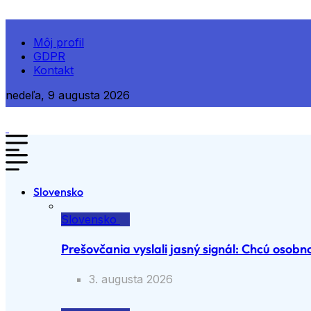
Môj profil
GDPR
Kontakt
nedeľa, 9 augusta 2026
Slovensko
Slovensko
Prešovčania vyslali jasný signál: Chcú osobno
3. augusta 2026