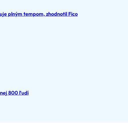
je plným tempom, zhodnotil Fico
nej 800 ľudí