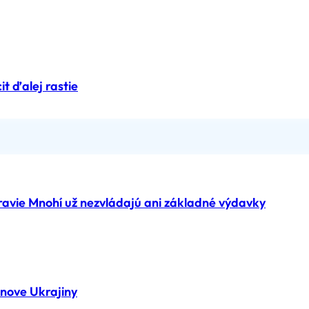
it ďalej rastie
ravie Mnohí už nezvládajú ani základné výdavky
nove Ukrajiny