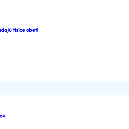
ajú tisíce obetí
tov