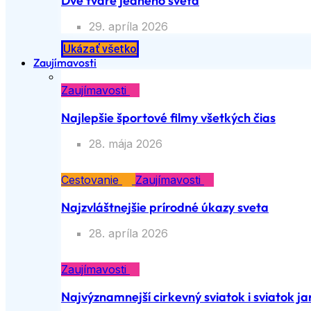
Dve tváre jedného sveta
29. apríla 2026
Ukázať všetko
Zaujímavosti
Zaujímavosti
Najlepšie športové filmy všetkých čias
28. mája 2026
Cestovanie
Zaujímavosti
Najzvláštnejšie prírodné úkazy sveta
28. apríla 2026
Zaujímavosti
Najvýznamnejší cirkevný sviatok i sviatok jar