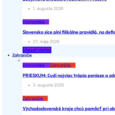
1. augusta 2026
Ekonomika
Slovensko síce plní fiškálne pravidlá, no defic
27. mája 2026
Ukázať všetko
Zahraničie
Ekonomika
Zahraničie
PRIESKUM: Ľudí najviac trápia peniaze a zd
3. augusta 2026
Zahraničie
Východoslovenské kraje chcú pomôcť pri ob