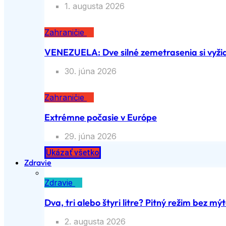
1. augusta 2026
Zahraničie
VENEZUELA: Dve silné zemetrasenia si vyžiad
30. júna 2026
Zahraničie
Extrémne počasie v Európe
29. júna 2026
Ukázať všetko
Zdravie
Zdravie
Dva, tri alebo štyri litre? Pitný režim bez mý
2. augusta 2026