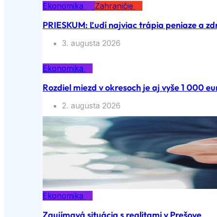
Ekonomika
Zahraničie
PRIESKUM: Ľudí najviac trápia peniaze a zd
3. augusta 2026
Ekonomika
Rozdiel miezd v okresoch je aj vyše 1 000 eu
2. augusta 2026
Ekonomika
Zaujímavá situácia s realitami v Prešove