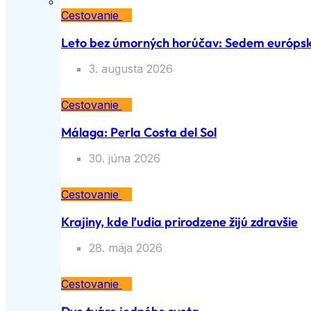
Cestovanie
Leto bez úmorných horúčav: Sedem európsky
3. augusta 2026
Cestovanie
Málaga: Perla Costa del Sol
30. júna 2026
Cestovanie
Krajiny, kde ľudia prirodzene žijú zdravšie
28. mája 2026
Cestovanie