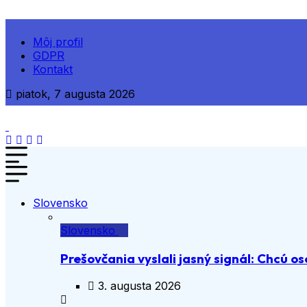
Môj profil
GDPR
Kontakt
piatok, 7 augusta 2026
Slovensko
Slovensko
Prešovčania vyslali jasný signál: Chcú os
3. augusta 2026