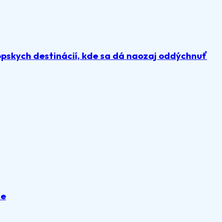
pskych destinácií, kde sa dá naozaj oddýchnuť
ie