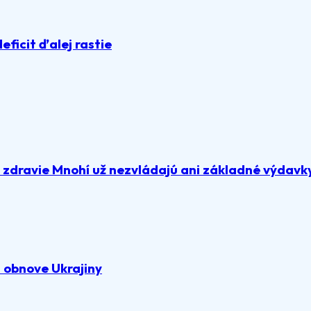
deficit ďalej rastie
a zdravie Mnohí už nezvládajú ani základné výdavk
 obnove Ukrajiny