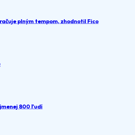
račuje plným tempom, zhodnotil Fico
u
ajmenej 800 ľudí