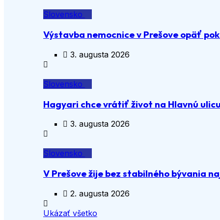
Slovensko
Výstavba nemocnice v Prešove opäť pok
3. augusta 2026
Slovensko
Hagyari chce vrátiť život na Hlavnú ulic
3. augusta 2026
Slovensko
V Prešove žije bez stabilného bývania n
2. augusta 2026
Ukázať všetko