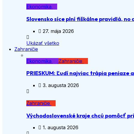
Ekonomika
Slovensko síce plní fiškálne pravidlá, no 
27. mája 2026
Ukázať všetko
Zahraničie
Ekonomika
Zahraničie
PRIESKUM: Ľudí najviac trápia peniaze 
3. augusta 2026
Zahraničie
Východoslovenské kraje chcú pomôcť pri
1. augusta 2026