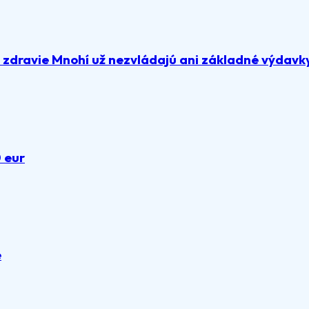
a zdravie Mnohí už nezvládajú ani základné výdavk
0 eur
e