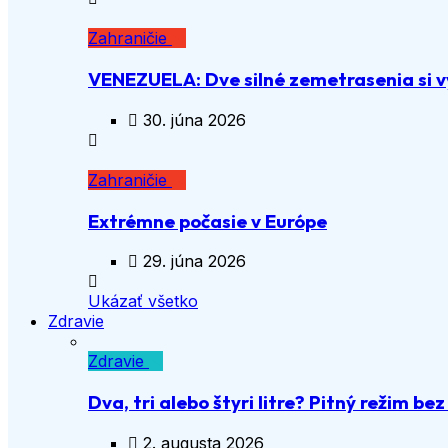
Zahraničie
VENEZUELA: Dve silné zemetrasenia si vy
30. júna 2026
Zahraničie
Extrémne počasie v Európe
29. júna 2026
Ukázať všetko
Zdravie
Zdravie
Dva, tri alebo štyri litre? Pitný režim be
2. augusta 2026