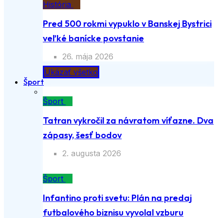
História
Pred 500 rokmi vypuklo v Banskej Bystrici
veľké banícke povstanie
26. mája 2026
Ukázať všetko
Šport
Šport
Tatran vykročil za návratom víťazne. Dva
zápasy, šesť bodov
2. augusta 2026
Šport
Infantino proti svetu: Plán na predaj
futbalového biznisu vyvolal vzburu