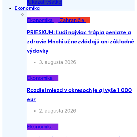
Ukázať všetko
Ekonomika
Ekonomika
Zahraničie
PRIESKUM: Ľudí najviac trápia peniaze a
zdravie Mnohí už nezvládajú ani základné
výdavky
3. augusta 2026
Ekonomika
Rozdiel miezd v okresoch je aj vyše 1 000
eur
2. augusta 2026
Ekonomika