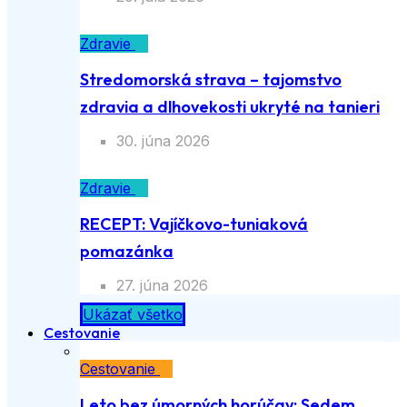
Zdravie
Stredomorská strava – tajomstvo
zdravia a dlhovekosti ukryté na tanieri
30. júna 2026
Zdravie
RECEPT: Vajíčkovo-tuniaková
pomazánka
27. júna 2026
Ukázať všetko
Cestovanie
Cestovanie
Leto bez úmorných horúčav: Sedem