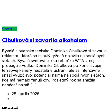
Značka:
kontroverzia
Šport
Cibulková si zavarila alkoholom
Bývalá slovenská tenistka Dominika Cibulková si zavarila
reklamou, ktorá sa minulý týždeň objavila na sociálnych
sieťach. Bývalá svetová trojka rebríčka WTA v nej
propaguje vodku. Dominika Cibulková po konci svojej
tenisovej kariéry neostala v ústraní, ale sa intenzívne
snaží využiť svoj potenciál najmä na sociálnych sieťach,
kde má nemálo fanúšikov. Posledný rok sa snažila
nabádať najmä […]
28. apríla 2026
Hľadať