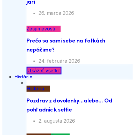
jari
26. marca 2026
Zaujímavosti
Prečo sa sami sebe na fotkách
nepáčime?
24. februára 2026
Ukázať všetko
História
História
Pozdrav z dovolenky…alebo… Od
pohľadníc k selfie
2. augusta 2026