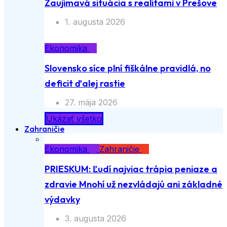
Zaujímavá situácia s realitami v Prešove
1. augusta 2026
Ekonomika
Slovensko síce plní fiškálne pravidlá, no
deficit ďalej rastie
27. mája 2026
Ukázať všetko
Zahraničie
Ekonomika
Zahraničie
PRIESKUM: Ľudí najviac trápia peniaze a
zdravie Mnohí už nezvládajú ani základné
výdavky
3. augusta 2026