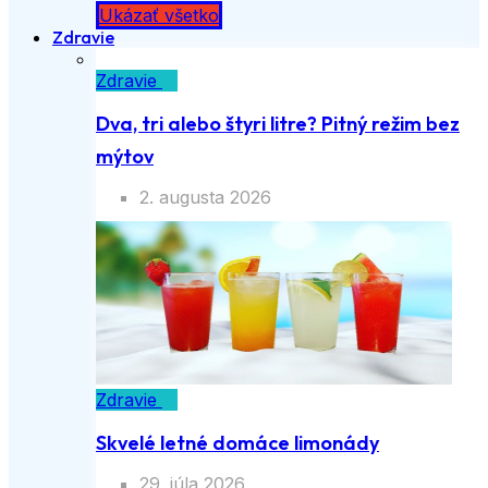
Ukázať všetko
Zdravie
Zdravie
Dva, tri alebo štyri litre? Pitný režim bez
mýtov
2. augusta 2026
Zdravie
Skvelé letné domáce limonády
29. júla 2026