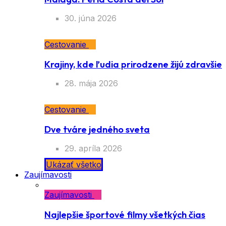
30. júna 2026
Cestovanie
Krajiny, kde ľudia prirodzene žijú zdravšie
28. mája 2026
Cestovanie
Dve tváre jedného sveta
29. apríla 2026
Ukázať všetko
Zaujímavosti
Zaujímavosti
Najlepšie športové filmy všetkých čias