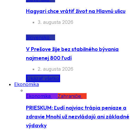
Hagyari chce vrátiť život na Hlavnú ulicu
3. augusta 2026
Slovensko
V Prešove žije bez stabilného bývania
najmenej 800 ľudí
2. augusta 2026
Ukázať všetko
Ekonomika
Ekonomika
Zahraničie
PRIESKUM: Ľudí najviac trápia peniaze a
zdravie Mnohí už nezvládajú ani základné
výdavky