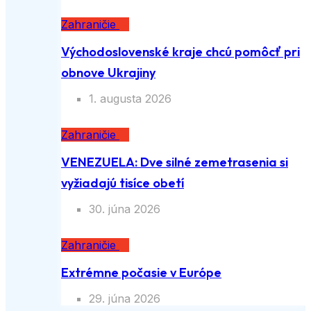
Zahraničie
Východoslovenské kraje chcú pomôcť pri
obnove Ukrajiny
1. augusta 2026
Zahraničie
VENEZUELA: Dve silné zemetrasenia si
vyžiadajú tisíce obetí
30. júna 2026
Zahraničie
Extrémne počasie v Európe
29. júna 2026