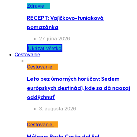
Zdravie
RECEPT: Vajíčkovo-tuniaková
pomazánka
27. júna 2026
Ukázať všetko
Cestovanie
Cestovanie
Leto bez úmorných horúčav: Sedem
európskych destinácií, kde sa dá naozaj
oddýchnuť
3. augusta 2026
Cestovanie
Málaga: Perla Costa del Sol