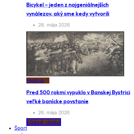
Bicykel – jeden z najgeniálnejších
vynálezov, aký sme kedy vytvorili
28. mája 2026
História
Pred 500 rokmi vypuklo v Banskej Bystrici
veľké banícke povstanie
26. mája 2026
Ukázať všetko
Šport