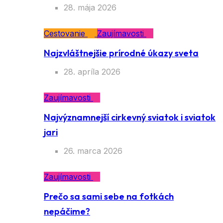
28. mája 2026
Cestovanie
Zaujímavosti
Najzvláštnejšie prírodné úkazy sveta
28. apríla 2026
Zaujímavosti
Najvýznamnejší cirkevný sviatok i sviatok
jari
26. marca 2026
Zaujímavosti
Prečo sa sami sebe na fotkách
nepáčime?