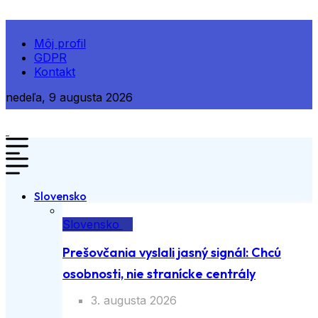
Môj profil
GDPR
Kontakt
nedeľa, 9 augusta 2026
Slovensko
Slovensko
Prešovčania vyslali jasný signál: Chcú
osobnosti, nie stranícke centrály
3. augusta 2026