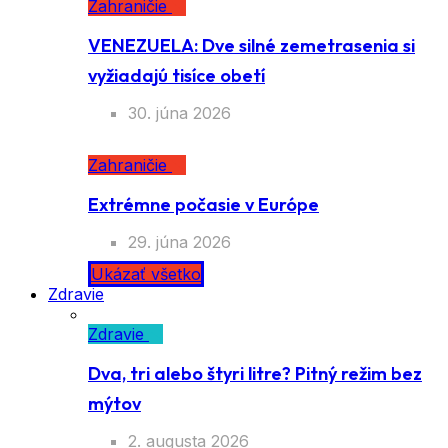
Zahraničie
VENEZUELA: Dve silné zemetrasenia si
vyžiadajú tisíce obetí
30. júna 2026
Zahraničie
Extrémne počasie v Európe
29. júna 2026
Ukázať všetko
Zdravie
Zdravie
Dva, tri alebo štyri litre? Pitný režim bez
mýtov
2. augusta 2026