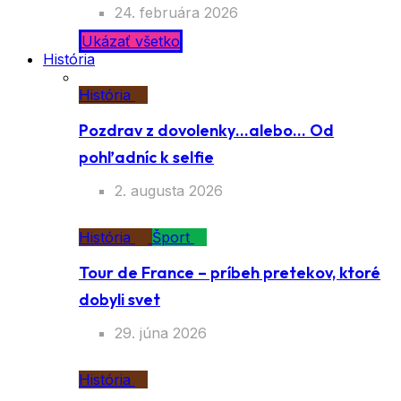
24. februára 2026
Ukázať všetko
História
História
Pozdrav z dovolenky…alebo… Od
pohľadníc k selfie
2. augusta 2026
História
Šport
Tour de France – príbeh pretekov, ktoré
dobyli svet
29. júna 2026
História