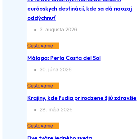
európskych destinácií, kde sa dá naozaj
oddýchnuť
3. augusta 2026
Cestovanie
Málaga: Perla Costa del Sol
30. júna 2026
Cestovanie
Krajiny, kde ľudia prirodzene žijú zdravšie
28. mája 2026
Cestovanie
Dve tváre jedného sveta