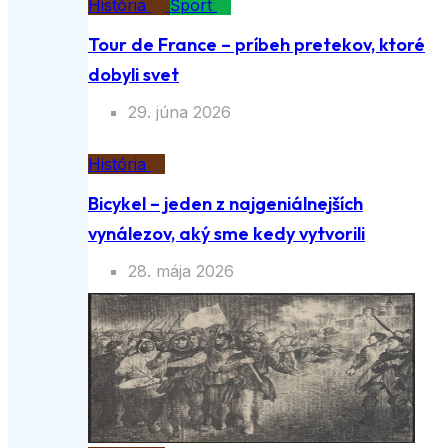
História
Šport
Tour de France – príbeh pretekov, ktoré
dobyli svet
29. júna 2026
História
Bicykel – jeden z najgeniálnejších
vynálezov, aký sme kedy vytvorili
28. mája 2026