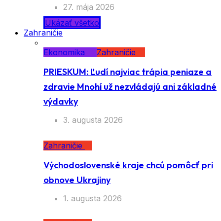
27. mája 2026
Ukázať všetko
Zahraničie
Ekonomika
Zahraničie
PRIESKUM: Ľudí najviac trápia peniaze a
zdravie Mnohí už nezvládajú ani základné
výdavky
3. augusta 2026
Zahraničie
Východoslovenské kraje chcú pomôcť pri
obnove Ukrajiny
1. augusta 2026