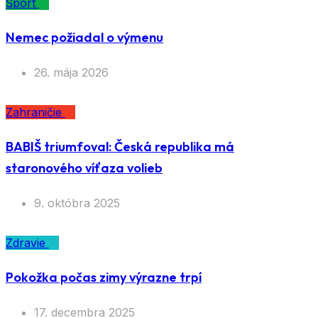
Šport
Nemec požiadal o výmenu
26. mája 2026
Zahraničie
BABIŠ triumfoval: Česká republika má
staronového víťaza volieb
9. októbra 2025
Zdravie
Pokožka počas zimy výrazne trpí
17. decembra 2025