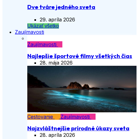
Dve tváre jedného sveta
29. apríla 2026
Ukázať všetko
Zaujímavosti
Zaujímavosti
Najlepšie športové filmy všetkých čias
28. mája 2026
Cestovanie
Zaujímavosti
Najzvláštnejšie prírodné úkazy sveta
28. apríla 2026