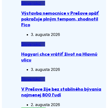
Slovensko
Výstavba nemocnice v Prešove opäť
pokračuje plným tempom, zhodnotil
Fico
3. augusta 2026
Slovensko
Hagyari chce vrátiť život na Hlavnú
ulicu
3. augusta 2026
Slovensko
V Prešove žije bez stabilného bývania
najmenej 800 ľudí
2. augusta 2026