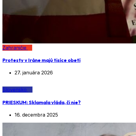
Zahraničie
Protesty v Iráne majú tisíce obetí
27. januára 2026
Slovensko
PRIESKUM: Sklamala vláda, či nie?
16. decembra 2025