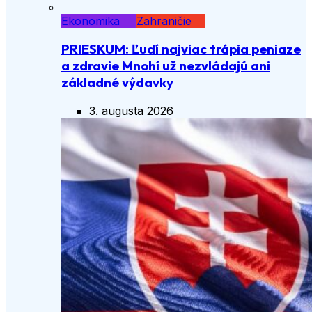
Ekonomika
Zahraničie
PRIESKUM: Ľudí najviac trápia peniaze
a zdravie Mnohí už nezvládajú ani
základné výdavky
3. augusta 2026