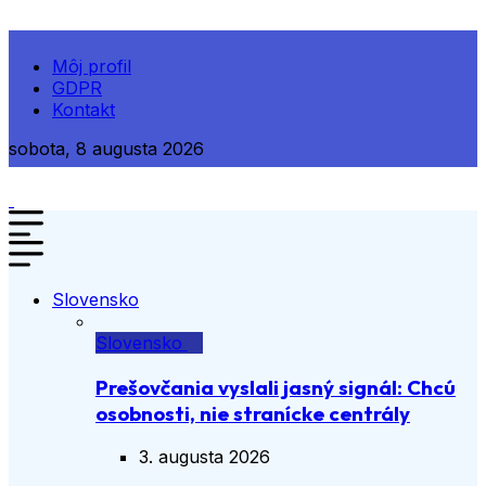
Môj profil
GDPR
Kontakt
sobota, 8 augusta 2026
Slovensko
Slovensko
Prešovčania vyslali jasný signál: Chcú
osobnosti, nie stranícke centrály
3. augusta 2026