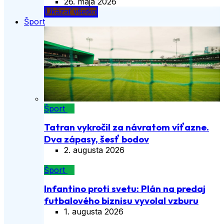
26. mája 2026
Ukázať všetko
Šport
Šport
Tatran vykročil za návratom víťazne.
Dva zápasy, šesť bodov
2. augusta 2026
Šport
Infantino proti svetu: Plán na predaj
futbalového biznisu vyvolal vzburu
1. augusta 2026