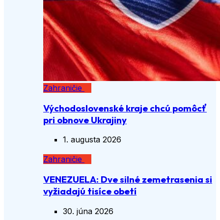
Zahraničie
Východoslovenské kraje chcú pomôcť
pri obnove Ukrajiny
1. augusta 2026
Zahraničie
VENEZUELA: Dve silné zemetrasenia si
vyžiadajú tisíce obetí
30. júna 2026