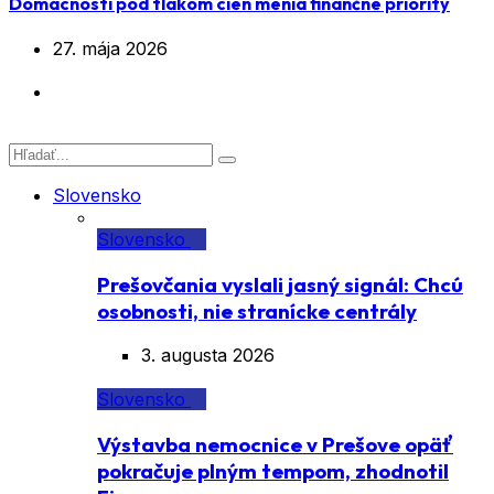
Domácnosti pod tlakom cien menia finančné priority
27. mája 2026
Slovensko
Slovensko
Prešovčania vyslali jasný signál: Chcú
osobnosti, nie stranícke centrály
3. augusta 2026
Slovensko
Výstavba nemocnice v Prešove opäť
pokračuje plným tempom, zhodnotil