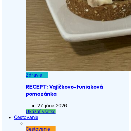
Zdravie
RECEPT: Vajíčkovo-tuniaková
pomazánka
27. júna 2026
Ukázať všetko
Cestovanie
Cestovanie