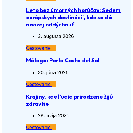
Leto bez úmorných horúčav: Sedem
európskych destinácií, kde sa dá
naozaj oddýchnuť
3. augusta 2026
Cestovanie
Málaga: Perla Costa del Sol
30. júna 2026
Cestovanie
Krajiny, kde ľudia prirodzene žijú
zdravšie
28. mája 2026
Cestovanie