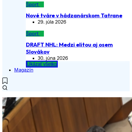
Šport
Nové tváre v hádzanárskom Tatrane
29. júla 2026
Šport
DRAFT NHL: Medzi elitou aj osem
Slovákov
30. júna 2026
Ukázať všetko
Magazín