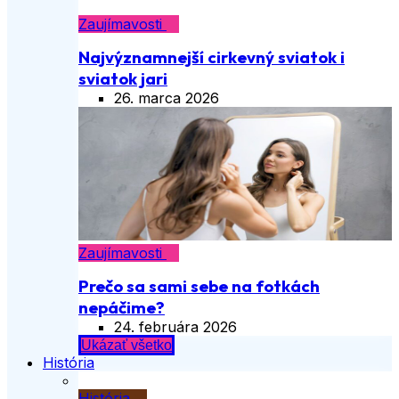
Zaujímavosti
Najvýznamnejší cirkevný sviatok i
sviatok jari
26. marca 2026
Zaujímavosti
Prečo sa sami sebe na fotkách
nepáčime?
24. februára 2026
Ukázať všetko
História
História