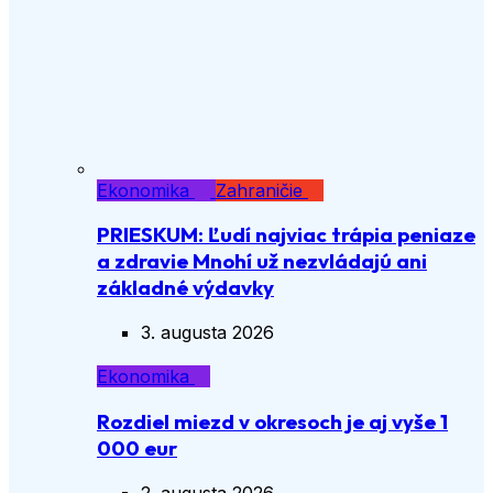
Ekonomika
Zahraničie
PRIESKUM: Ľudí najviac trápia peniaze
a zdravie Mnohí už nezvládajú ani
základné výdavky
3. augusta 2026
Ekonomika
Rozdiel miezd v okresoch je aj vyše 1
000 eur
2. augusta 2026