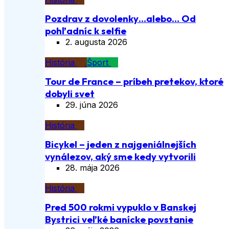
Pozdrav z dovolenky…alebo… Od
pohľadníc k selfie
2. augusta 2026
História
Šport
Tour de France – príbeh pretekov, ktoré
dobyli svet
29. júna 2026
História
Bicykel – jeden z najgeniálnejších
vynálezov, aký sme kedy vytvorili
28. mája 2026
História
Pred 500 rokmi vypuklo v Banskej
Bystrici veľké banícke povstanie