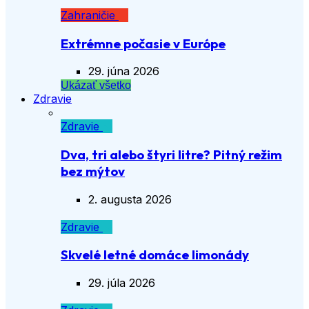
Zahraničie
Extrémne počasie v Európe
29. júna 2026
Ukázať všetko
Zdravie
Zdravie
Dva, tri alebo štyri litre? Pitný režim
bez mýtov
2. augusta 2026
Zdravie
Skvelé letné domáce limonády
29. júla 2026