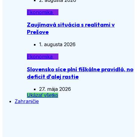
Ekonomika
Zaujímavá situácia s realitami v
Prešove
1. augusta 2026
Ekonomika
Slovensko síce plní fiškálne pravidlá, no
deficit ďalej rastie
27. mája 2026
Ukázať všetko
Zahraničie