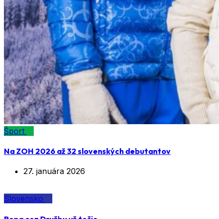
Šport
Na ZOH 2026 až 32 slovenských debutantov
27. januára 2026
Slovensko
Ropa cez Družbu už tečie