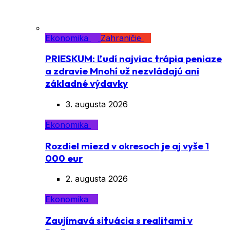
Ekonomika
Zahraničie
PRIESKUM: Ľudí najviac trápia peniaze
a zdravie Mnohí už nezvládajú ani
základné výdavky
3. augusta 2026
Ekonomika
Rozdiel miezd v okresoch je aj vyše 1
000 eur
2. augusta 2026
Ekonomika
Zaujímavá situácia s realitami v