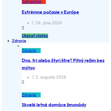
Zahraničie
Extrémne počasie v Európe
29. júna 2026
Ukázať všetko
Zdravie
Zdravie
Dva, tri alebo štyri litre? Pitný režim bez
mýtov
2. augusta 2026
Zdravie
Skvelé letné domáce limonády