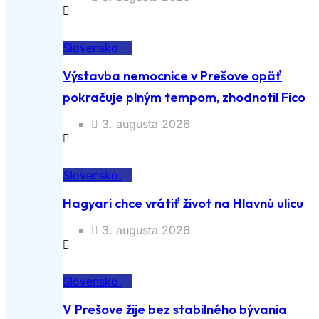
Slovensko
Výstavba nemocnice v Prešove opäť
pokračuje plným tempom, zhodnotil Fico
3. augusta 2026
Slovensko
Hagyari chce vrátiť život na Hlavnú ulicu
3. augusta 2026
Slovensko
V Prešove žije bez stabilného bývania