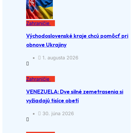
Zahraničie
Východoslovenské kraje chcú pomôcť pri
obnove Ukrajiny
1. augusta 2026
Zahraničie
VENEZUELA: Dve silné zemetrasenia si
vyžiadajú tisíce obetí
30. júna 2026