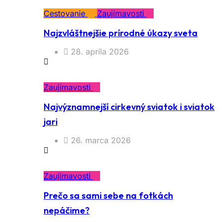
Cestovanie
Zaujímavosti
Najzvláštnejšie prírodné úkazy sveta
28. apríla 2026
Zaujímavosti
Najvýznamnejší cirkevný sviatok i sviatok
jari
26. marca 2026
Zaujímavosti
Prečo sa sami sebe na fotkách
nepáčime?