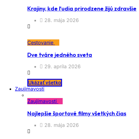
Krajiny, kde ľudia prirodzene žijú zdravšie
28. mája 2026
Cestovanie
Dve tváre jedného sveta
29. apríla 2026
Ukázať všetko
Zaujímavosti
Zaujímavosti
Najlepšie športové filmy všetkých čias
28. mája 2026