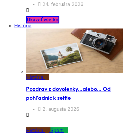
24. februára 2026
Ukázať všetko
História
História
Pozdrav z dovolenky…alebo… Od
pohľadníc k selfie
2. augusta 2026
História
Šport