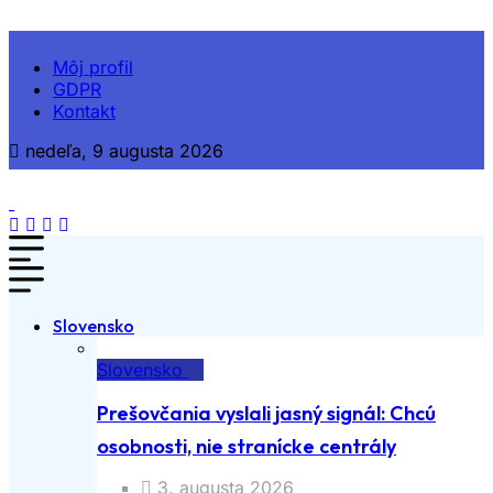
Môj profil
GDPR
Kontakt
nedeľa, 9 augusta 2026
Slovensko
Slovensko
Prešovčania vyslali jasný signál: Chcú
osobnosti, nie stranícke centrály
3. augusta 2026