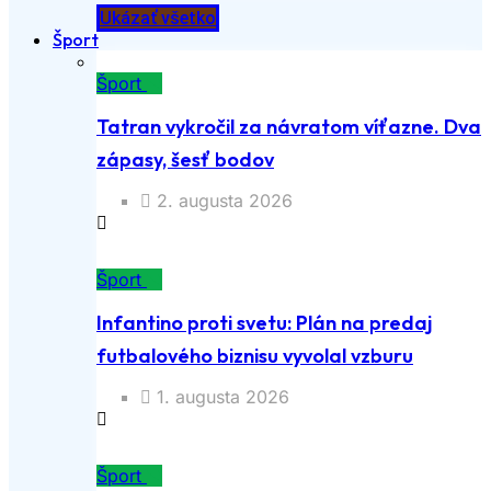
Ukázať všetko
Šport
Šport
Tatran vykročil za návratom víťazne. Dva
zápasy, šesť bodov
2. augusta 2026
Šport
Infantino proti svetu: Plán na predaj
futbalového biznisu vyvolal vzburu
1. augusta 2026
Šport