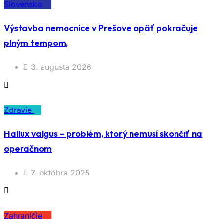
Slovensko
Výstavba nemocnice v Prešove opäť pokračuje
plným tempom,
3. augusta 2026
Zdravie
Hallux valgus – problém, ktorý nemusí skončiť na
operačnom
7. októbra 2025
Zahraničie