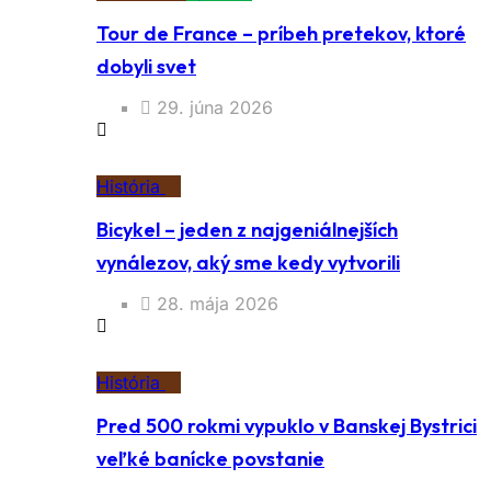
Tour de France – príbeh pretekov, ktoré
dobyli svet
29. júna 2026
História
Bicykel – jeden z najgeniálnejších
vynálezov, aký sme kedy vytvorili
28. mája 2026
História
Pred 500 rokmi vypuklo v Banskej Bystrici
veľké banícke povstanie