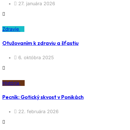
27. januára 2026
Zdravie
Otužovaním k zdraviu a šťastiu
6. októbra 2025
História
Pecník: Gotický skvost v Ponikách
22. februára 2026