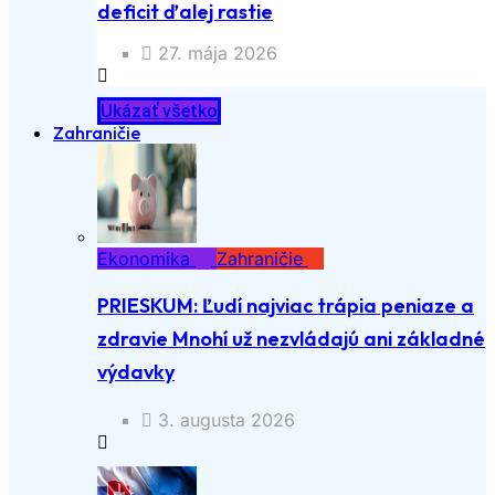
deficit ďalej rastie
27. mája 2026
Ukázať všetko
Zahraničie
Ekonomika
Zahraničie
PRIESKUM: Ľudí najviac trápia peniaze a
zdravie Mnohí už nezvládajú ani základné
výdavky
3. augusta 2026