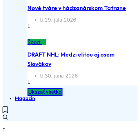
Nové tváre v hádzanárskom Tatrane
29. júla 2026
Šport
DRAFT NHL: Medzi elitou aj osem
Slovákov
30. júna 2026
Ukázať všetko
Magazín