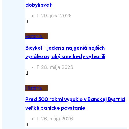
dobyli svet
29. júna 2026
História
Bicykel – jeden z najgeniálnejších
vynálezov, aký sme kedy vytvorili
28. mája 2026
História
Pred 500 rokmi vypuklo v Banskej Bystrici
veľké banícke povstanie
26. mája 2026