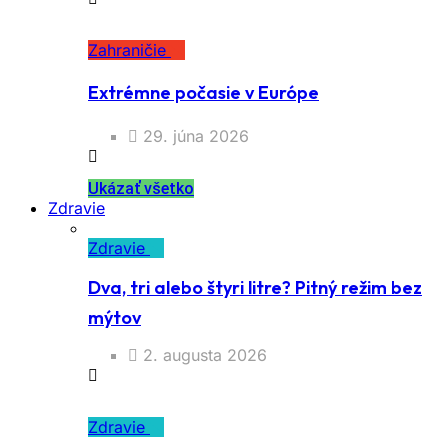
Zahraničie
Extrémne počasie v Európe
29. júna 2026
Ukázať všetko
Zdravie
Zdravie
Dva, tri alebo štyri litre? Pitný režim bez
mýtov
2. augusta 2026
Zdravie