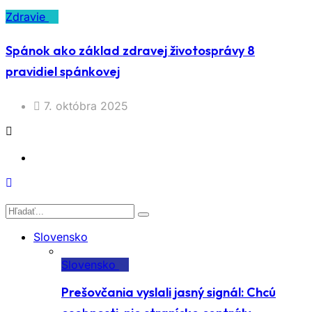
Zdravie
Spánok ako základ zdravej životosprávy 8
pravidiel spánkovej
7. októbra 2025
Slovensko
Slovensko
Prešovčania vyslali jasný signál: Chcú