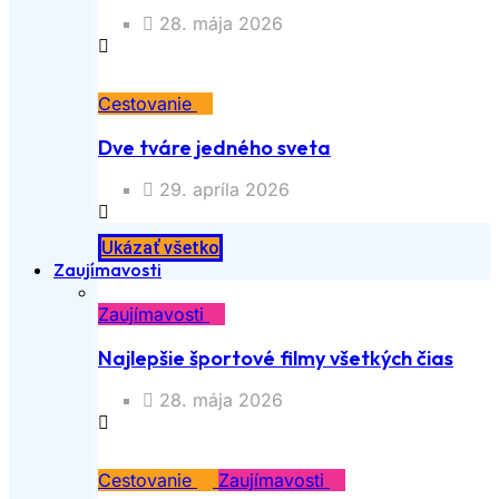
28. mája 2026
Cestovanie
Dve tváre jedného sveta
29. apríla 2026
Ukázať všetko
Zaujímavosti
Zaujímavosti
Najlepšie športové filmy všetkých čias
28. mája 2026
Cestovanie
Zaujímavosti