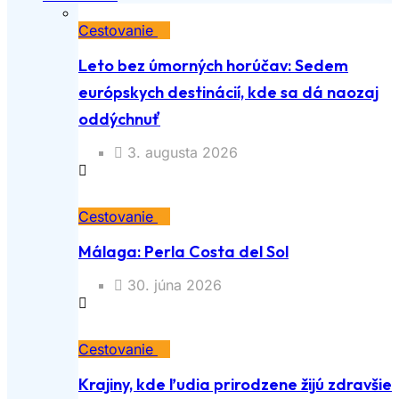
Cestovanie
Leto bez úmorných horúčav: Sedem
európskych destinácií, kde sa dá naozaj
oddýchnuť
3. augusta 2026
Cestovanie
Málaga: Perla Costa del Sol
30. júna 2026
Cestovanie
Krajiny, kde ľudia prirodzene žijú zdravšie