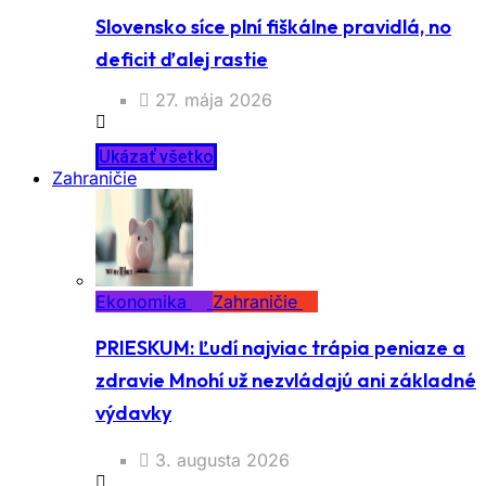
Slovensko síce plní fiškálne pravidlá, no
deficit ďalej rastie
27. mája 2026
Ukázať všetko
Zahraničie
Ekonomika
Zahraničie
PRIESKUM: Ľudí najviac trápia peniaze a
zdravie Mnohí už nezvládajú ani základné
výdavky
3. augusta 2026