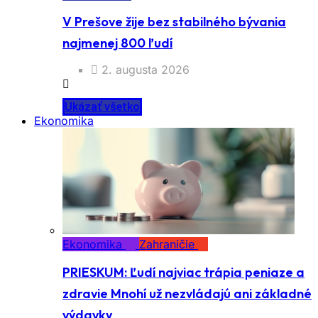
V Prešove žije bez stabilného bývania
najmenej 800 ľudí
2. augusta 2026
Ukázať všetko
Ekonomika
Ekonomika
Zahraničie
PRIESKUM: Ľudí najviac trápia peniaze a
zdravie Mnohí už nezvládajú ani základné
výdavky