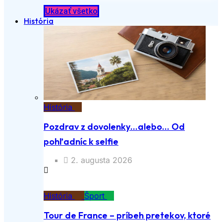
Ukázať všetko
História
História
Pozdrav z dovolenky…alebo… Od
pohľadníc k selfie
2. augusta 2026
História
Šport
Tour de France – príbeh pretekov, ktoré