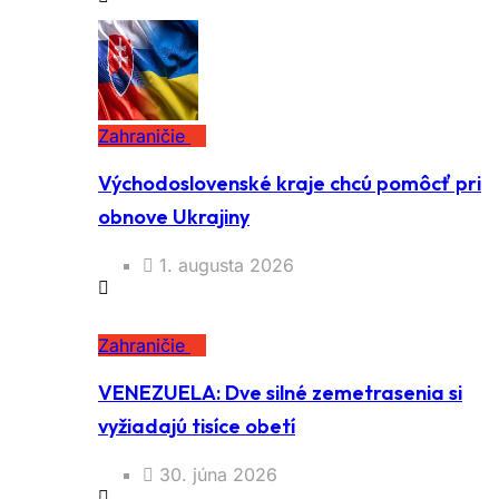
Zahraničie
Východoslovenské kraje chcú pomôcť pri
obnove Ukrajiny
1. augusta 2026
Zahraničie
VENEZUELA: Dve silné zemetrasenia si
vyžiadajú tisíce obetí
30. júna 2026