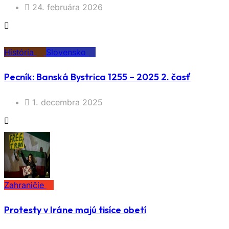
24. februára 2026
História
Slovensko
Pecník: Banská Bystrica 1255 – 2025 2. časť
1. decembra 2025
Zahraničie
Protesty v Iráne majú tisíce obetí