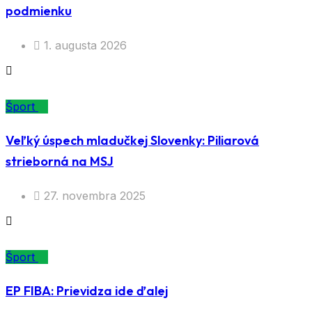
podmienku
1. augusta 2026
Šport
Veľký úspech mladučkej Slovenky: Piliarová
strieborná na MSJ
27. novembra 2025
Šport
EP FIBA: Prievidza ide ďalej