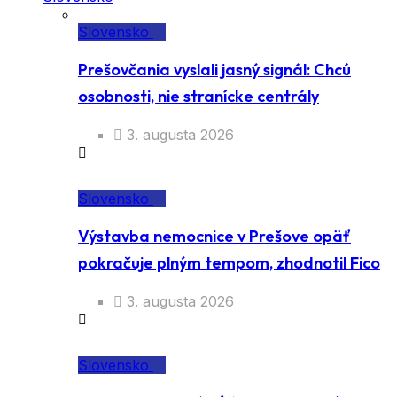
Slovensko
Prešovčania vyslali jasný signál: Chcú
osobnosti, nie stranícke centrály
3. augusta 2026
Slovensko
Výstavba nemocnice v Prešove opäť
pokračuje plným tempom, zhodnotil Fico
3. augusta 2026
Slovensko