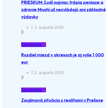
PRIESKUM: Ľudí najviac trápia peniaze a
zdravie Mnohí už nezvládajú ani základné
výdavky
3. augusta 2026
Ekonomika
Rozdiel miezd v okresoch je aj vyše 1 000
eur
2. augusta 2026
Ekonomika
Zaujímavá situácia s realitami v Prešove