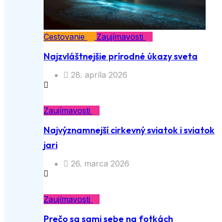
Cestovanie
Zaujímavosti
Najzvláštnejšie prírodné úkazy sveta
28. apríla 2026
Zaujímavosti
Najvýznamnejší cirkevný sviatok i sviatok
jari
26. marca 2026
Zaujímavosti
Prečo sa sami sebe na fotkách