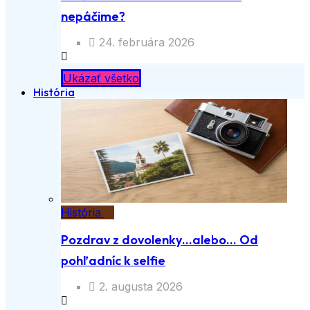
nepáčime?
24. februára 2026
Ukázať všetko
História
História
Pozdrav z dovolenky…alebo… Od
pohľadníc k selfie
2. augusta 2026