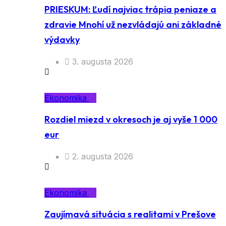
PRIESKUM: Ľudí najviac trápia peniaze a
zdravie Mnohí už nezvládajú ani základné
výdavky
3. augusta 2026
Ekonomika
Rozdiel miezd v okresoch je aj vyše 1 000
eur
2. augusta 2026
Ekonomika
Zaujímavá situácia s realitami v Prešove