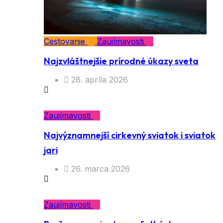
Cestovanie
Zaujímavosti
Najzvláštnejšie prírodné úkazy sveta
28. apríla 2026
Zaujímavosti
Najvýznamnejší cirkevný sviatok i sviatok
jari
26. marca 2026
Zaujímavosti