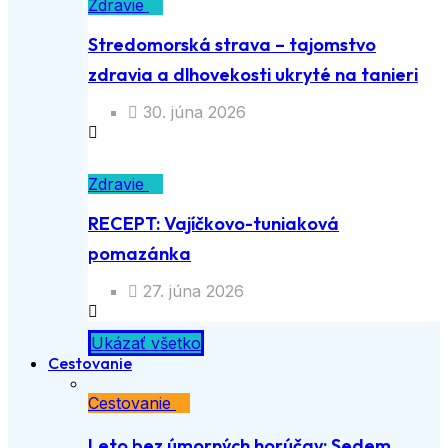
Zdravie
Stredomorská strava – tajomstvo
zdravia a dlhovekosti ukryté na tanieri
30. júna 2026
Zdravie
RECEPT: Vajíčkovo-tuniaková
pomazánka
27. júna 2026
Ukázať všetko
Cestovanie
Cestovanie
Leto bez úmorných horúčav: Sedem