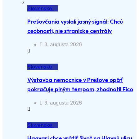
Slovensko
Prešovčania vyslali jasný signál: Chcú
osobnosti, nie stranícke centrály
3. augusta 2026
Slovensko
Výstavba nemocnice v Prešove opäť
pokračuje plným tempom, zhodnotil Fico
3. augusta 2026
Slovensko
Hagyari chce vrátiť život na Hlavnú ulicu