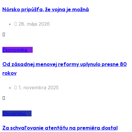
Nórsko pripúšťa, že vojna je možná
28. mája 2026
Ekonomika
Od zásadnej menovej reformy uplynulo presne 80
rokov
1. novembra 2025
Slovensko
Za schvaľovanie atentátu na premiéra dostal