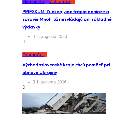
Ekonomika
Zahraničie
PRIESKUM: Ľudí najviac trápia peniaze a
zdravie Mnohí už nezvládajú ani základné
výdavky
3. augusta 2026
Zahraničie
Východoslovenské kraje chcú pomôcť pri
obnove Ukrajiny
1. augusta 2026