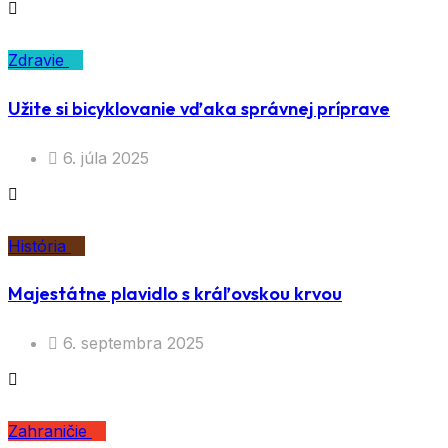
Zdravie
Užite si bicyklovanie vďaka správnej príprave
6. júla 2025
História
Majestátne plavidlo s kráľovskou krvou
6. septembra 2025
Zahraničie