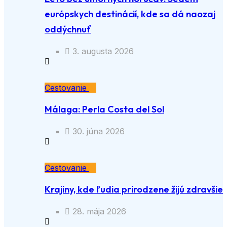
európskych destinácií, kde sa dá naozaj
oddýchnuť
3. augusta 2026
Cestovanie
Málaga: Perla Costa del Sol
30. júna 2026
Cestovanie
Krajiny, kde ľudia prirodzene žijú zdravšie
28. mája 2026