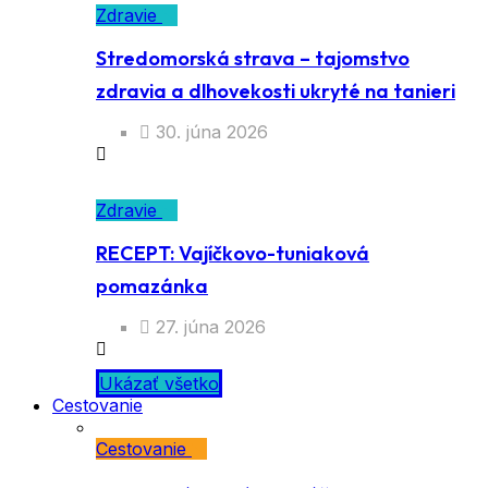
Zdravie
Stredomorská strava – tajomstvo
zdravia a dlhovekosti ukryté na tanieri
30. júna 2026
Zdravie
RECEPT: Vajíčkovo-tuniaková
pomazánka
27. júna 2026
Ukázať všetko
Cestovanie
Cestovanie