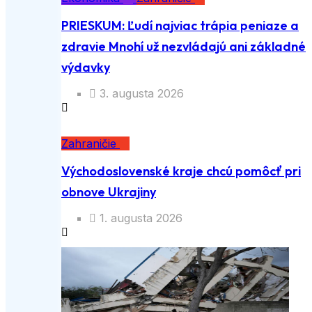
PRIESKUM: Ľudí najviac trápia peniaze a
zdravie Mnohí už nezvládajú ani základné
výdavky
3. augusta 2026
Zahraničie
Východoslovenské kraje chcú pomôcť pri
obnove Ukrajiny
1. augusta 2026