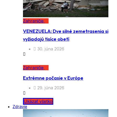
Zahraničie
VENEZUELA: Dve silné zemetrasenia si
vyžiadajú tisíce obetí
30. júna 2026
Zahraničie
Extrémne počasie v Európe
29. júna 2026
Ukázať všetko
Zdravie