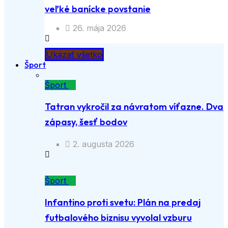
veľké banícke povstanie
26. mája 2026
Ukázať všetko
Šport
Šport
Tatran vykročil za návratom víťazne. Dva
zápasy, šesť bodov
2. augusta 2026
Šport
Infantino proti svetu: Plán na predaj
futbalového biznisu vyvolal vzburu