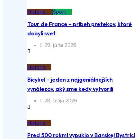
História
Šport
Tour de France – príbeh pretekov, ktoré
dobyli svet
29. júna 2026
História
Bicykel – jeden z najgeniálnejších
vynálezov, aký sme kedy vytvorili
28. mája 2026
História
Pred 500 rokmi vypuklo v Banskej Bystrici