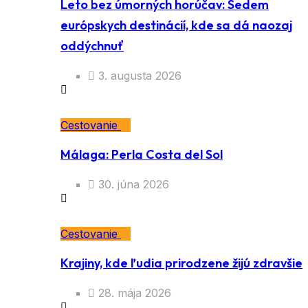
Leto bez úmorných horúčav: Sedem
európskych destinácií, kde sa dá naozaj
oddýchnuť
3. augusta 2026
Cestovanie
Málaga: Perla Costa del Sol
30. júna 2026
Cestovanie
Krajiny, kde ľudia prirodzene žijú zdravšie
28. mája 2026