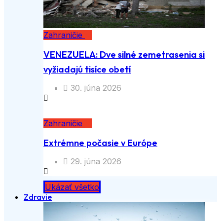
Zahraničie
VENEZUELA: Dve silné zemetrasenia si
vyžiadajú tisíce obetí
30. júna 2026
Zahraničie
Extrémne počasie v Európe
29. júna 2026
Ukázať všetko
Zdravie