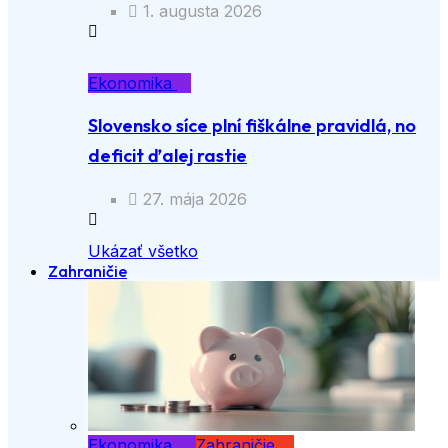
1. augusta 2026
Ekonomika
Slovensko síce plní fiškálne pravidlá, no
deficit ďalej rastie
27. mája 2026
Ukázať všetko
Zahraničie
Ekonomika
Zahraničie