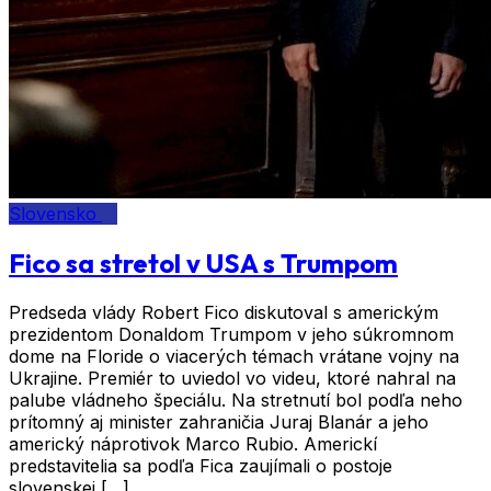
Slovensko
Fico sa stretol v USA s Trumpom
Predseda vlády Robert Fico diskutoval s americkým
prezidentom Donaldom Trumpom v jeho súkromnom
dome na Floride o viacerých témach vrátane vojny na
Ukrajine. Premiér to uviedol vo videu, ktoré nahral na
palube vládneho špeciálu. Na stretnutí bol podľa neho
prítomný aj minister zahraničia Juraj Blanár a jeho
americký náprotivok Marco Rubio. Americkí
predstavitelia sa podľa Fica zaujímali o postoje
slovenskej […]