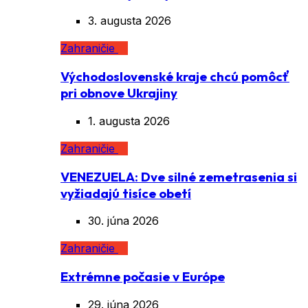
3. augusta 2026
Zahraničie
Východoslovenské kraje chcú pomôcť
pri obnove Ukrajiny
1. augusta 2026
Zahraničie
VENEZUELA: Dve silné zemetrasenia si
vyžiadajú tisíce obetí
30. júna 2026
Zahraničie
Extrémne počasie v Európe
29. júna 2026