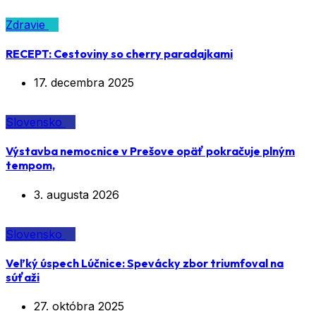
Zdravie
RECEPT: Cestoviny so cherry paradajkami
17. decembra 2025
Slovensko
Výstavba nemocnice v Prešove opäť pokračuje plným
tempom,
3. augusta 2026
Slovensko
Veľký úspech Lúčnice: Spevácky zbor triumfoval na
súťaži
27. októbra 2025