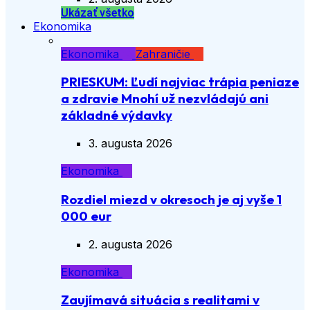
Ukázať všetko
Ekonomika
Ekonomika
Zahraničie
PRIESKUM: Ľudí najviac trápia peniaze
a zdravie Mnohí už nezvládajú ani
základné výdavky
3. augusta 2026
Ekonomika
Rozdiel miezd v okresoch je aj vyše 1
000 eur
2. augusta 2026
Ekonomika
Zaujímavá situácia s realitami v