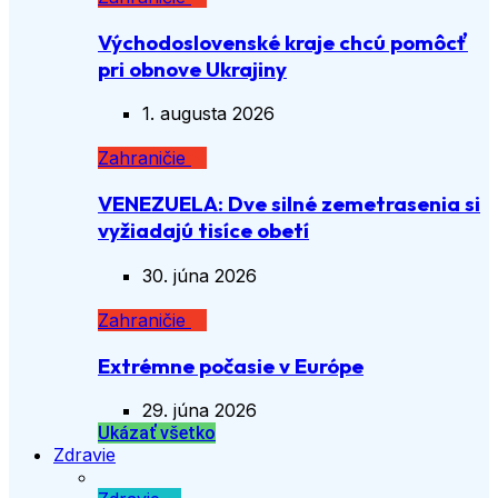
Východoslovenské kraje chcú pomôcť
pri obnove Ukrajiny
1. augusta 2026
Zahraničie
VENEZUELA: Dve silné zemetrasenia si
vyžiadajú tisíce obetí
30. júna 2026
Zahraničie
Extrémne počasie v Európe
29. júna 2026
Ukázať všetko
Zdravie