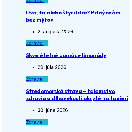
Zdravie
Dva, tri alebo štyri litre? Pitný režim
bez mýtov
2. augusta 2026
Zdravie
Skvelé letné domáce limonády
29. júla 2026
Zdravie
Stredomorská strava – tajomstvo
zdravia a dlhovekosti ukryté na tanieri
30. júna 2026
Zdravie