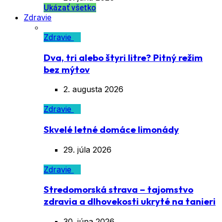
Ukázať všetko
Zdravie
Zdravie
Dva, tri alebo štyri litre? Pitný režim
bez mýtov
2. augusta 2026
Zdravie
Skvelé letné domáce limonády
29. júla 2026
Zdravie
Stredomorská strava – tajomstvo
zdravia a dlhovekosti ukryté na tanieri
30. júna 2026