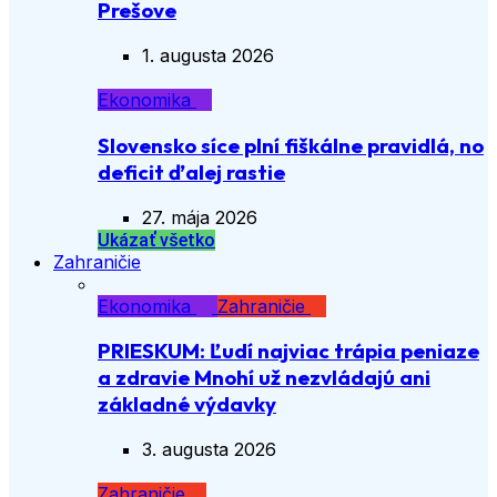
Prešove
1. augusta 2026
Ekonomika
Slovensko síce plní fiškálne pravidlá, no
deficit ďalej rastie
27. mája 2026
Ukázať všetko
Zahraničie
Ekonomika
Zahraničie
PRIESKUM: Ľudí najviac trápia peniaze
a zdravie Mnohí už nezvládajú ani
základné výdavky
3. augusta 2026
Zahraničie