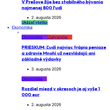
V Prešove žije bez stabilného bývania
najmenej 800 ľudí
2. augusta 2026
Ukázať všetko
Ekonomika
Ekonomika
Zahraničie
PRIESKUM: Ľudí najviac trápia peniaze
a zdravie Mnohí už nezvládajú ani
základné výdavky
3. augusta 2026
Ekonomika
Rozdiel miezd v okresoch je aj vyše 1
000 eur
2. augusta 2026