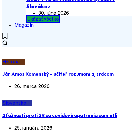
Slovákov
30. júna 2026
Ukázať všetko
Magazín
História
Ján Amos Komenský – učiteľ rozumom aj srdcom
26. marca 2026
Slovensko
Sťažnosti proti SR za covidové opatrenia zamietli
25. januára 2026