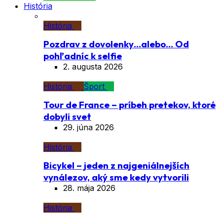
História
História
Pozdrav z dovolenky…alebo… Od
pohľadníc k selfie
2. augusta 2026
História
Šport
Tour de France – príbeh pretekov, ktoré
dobyli svet
29. júna 2026
História
Bicykel – jeden z najgeniálnejších
vynálezov, aký sme kedy vytvorili
28. mája 2026
História