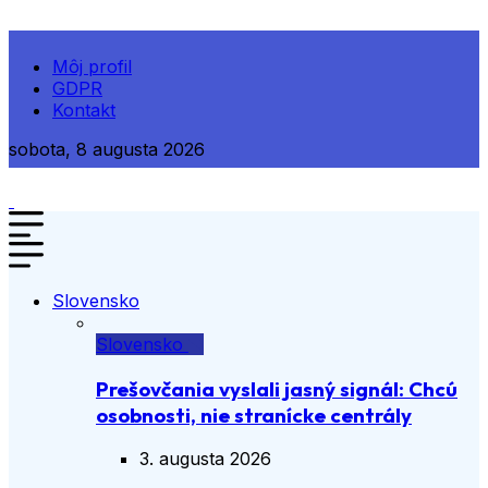
Môj profil
GDPR
Kontakt
sobota, 8 augusta 2026
Slovensko
Slovensko
Prešovčania vyslali jasný signál: Chcú
osobnosti, nie stranícke centrály
3. augusta 2026