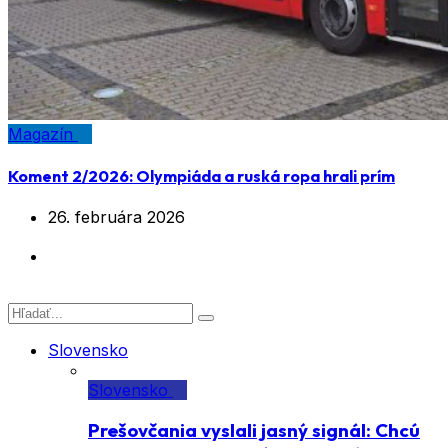
Magazín
Koment 2/2026: Olympiáda a ruská ropa hrali prím
26. februára 2026
Slovensko
Slovensko
Prešovčania vyslali jasný signál: Chcú