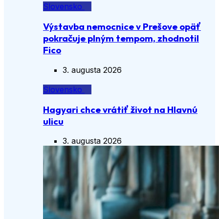
Slovensko
Výstavba nemocnice v Prešove opäť
pokračuje plným tempom, zhodnotil
Fico
3. augusta 2026
Slovensko
Hagyari chce vrátiť život na Hlavnú
ulicu
3. augusta 2026