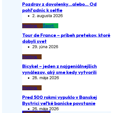
Pozdrav z dovolenky…alebo… Od
pohľadníc k selfie
2. augusta 2026
História
Šport
Tour de France – príbeh pretekov, ktoré
dobyli svet
29. júna 2026
História
Bicykel – jeden z najgeniálnejších
vynálezov, aký sme kedy vytvorili
28. mája 2026
História
Pred 500 rokmi vypuklo v Banskej
Bystrici veľké banícke povstanie
26. mája 2026