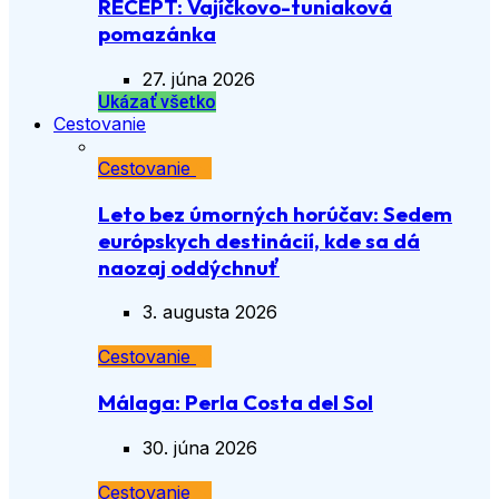
RECEPT: Vajíčkovo-tuniaková
pomazánka
27. júna 2026
Ukázať všetko
Cestovanie
Cestovanie
Leto bez úmorných horúčav: Sedem
európskych destinácií, kde sa dá
naozaj oddýchnuť
3. augusta 2026
Cestovanie
Málaga: Perla Costa del Sol
30. júna 2026
Cestovanie