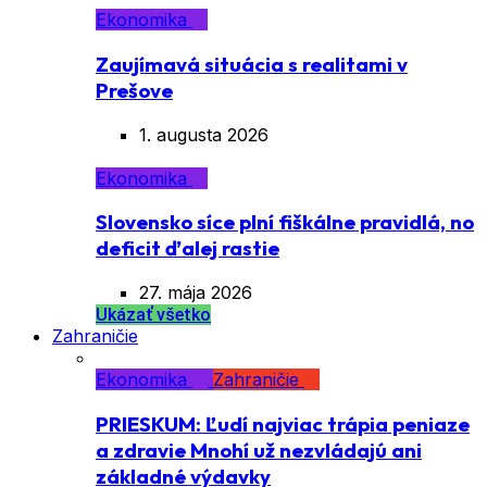
Ekonomika
Zaujímavá situácia s realitami v
Prešove
1. augusta 2026
Ekonomika
Slovensko síce plní fiškálne pravidlá, no
deficit ďalej rastie
27. mája 2026
Ukázať všetko
Zahraničie
Ekonomika
Zahraničie
PRIESKUM: Ľudí najviac trápia peniaze
a zdravie Mnohí už nezvládajú ani
základné výdavky