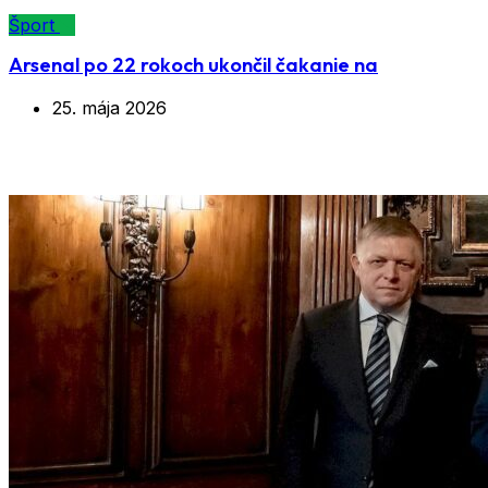
Šport
Arsenal po 22 rokoch ukončil čakanie na
25. mája 2026
Značka:
premiér