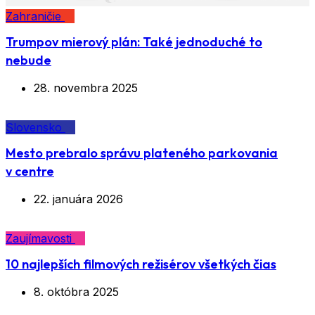
Zahraničie
Trumpov mierový plán: Také jednoduché to
nebude
28. novembra 2025
Slovensko
Mesto prebralo správu plateného parkovania
v centre
22. januára 2026
Zaujímavosti
10 najlepších filmových režisérov všetkých čias
8. októbra 2025