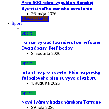
Pred 500 rokmi vypuklo v Banskej
Bystrici veľké banícke povstanie
26. mája 2026
Ukázať všetko
Šport
Šport
Tatran vykročil za návratom víťazne.
Dva zápasy, šesť bodov
2. augusta 2026
Šport
Infantino proti svetu: Plán na predaj
futbalového biznisu vyvolal vzburu
1. augusta 2026
Šport
Nové tváre v hádzanárskom Tatrane
29. júla 2026