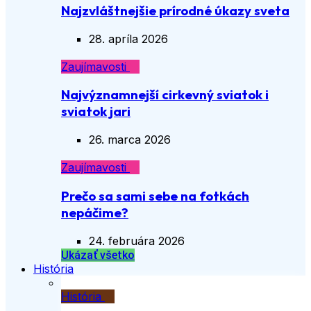
Najzvláštnejšie prírodné úkazy sveta
28. apríla 2026
Zaujímavosti
Najvýznamnejší cirkevný sviatok i
sviatok jari
26. marca 2026
Zaujímavosti
Prečo sa sami sebe na fotkách
nepáčime?
24. februára 2026
Ukázať všetko
História
História