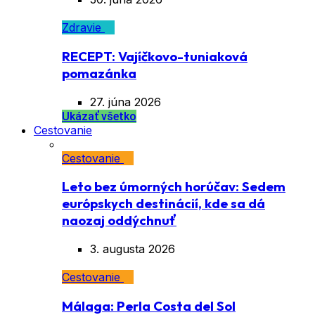
Zdravie
RECEPT: Vajíčkovo-tuniaková
pomazánka
27. júna 2026
Ukázať všetko
Cestovanie
Cestovanie
Leto bez úmorných horúčav: Sedem
európskych destinácií, kde sa dá
naozaj oddýchnuť
3. augusta 2026
Cestovanie
Málaga: Perla Costa del Sol