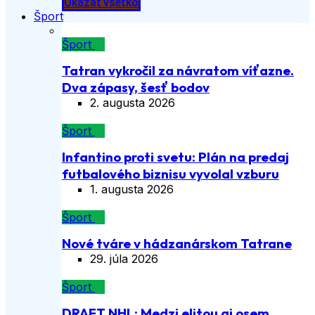
Ukázať všetko
Šport
Šport
Tatran vykročil za návratom víťazne.
Dva zápasy, šesť bodov
2. augusta 2026
Šport
Infantino proti svetu: Plán na predaj
futbalového biznisu vyvolal vzburu
1. augusta 2026
Šport
Nové tváre v hádzanárskom Tatrane
29. júla 2026
Šport
DRAFT NHL: Medzi elitou aj osem