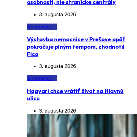
osobnosti, nie stranícke centrály
3. augusta 2026
Slovensko
Výstavba nemocnice v Prešove opäť
pokračuje plným tempom, zhodnotil
Fico
3. augusta 2026
Slovensko
Hagyari chce vrátiť život na Hlavnú
ulicu
3. augusta 2026