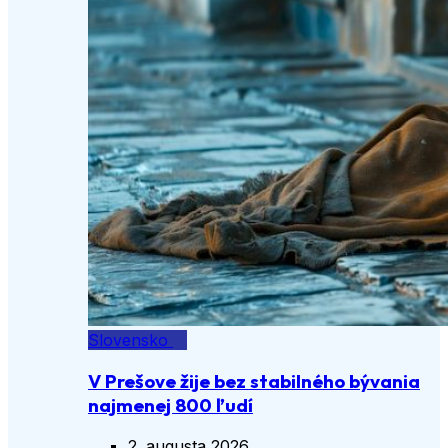
Slovensko
V Prešove žije bez stabilného bývania
najmenej 800 ľudí
2. augusta 2026