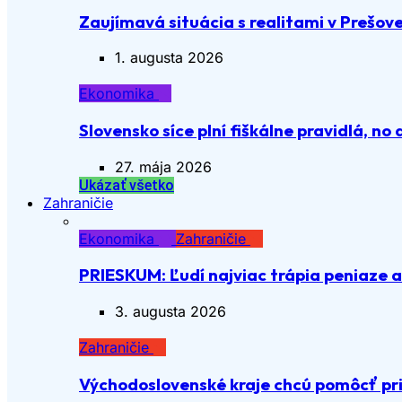
Zaujímavá situácia s realitami v Prešov
1. augusta 2026
Ekonomika
Slovensko síce plní fiškálne pravidlá, no 
27. mája 2026
Ukázať všetko
Zahraničie
Ekonomika
Zahraničie
PRIESKUM: Ľudí najviac trápia peniaze 
3. augusta 2026
Zahraničie
Východoslovenské kraje chcú pomôcť pri