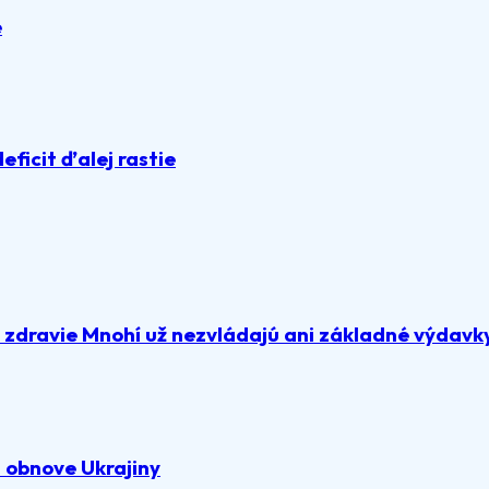
e
deficit ďalej rastie
a zdravie Mnohí už nezvládajú ani základné výdavk
 obnove Ukrajiny