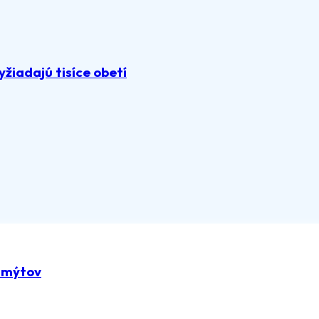
žiadajú tisíce obetí
z mýtov