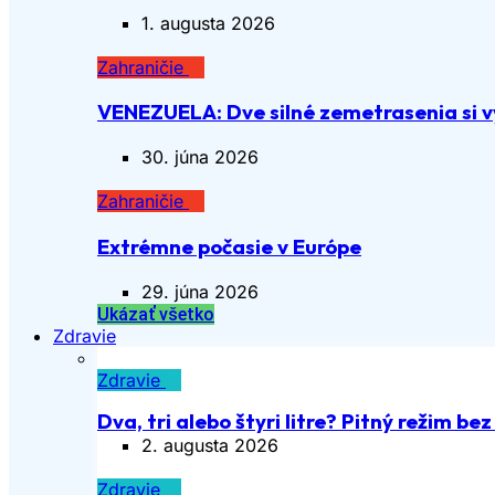
1. augusta 2026
Zahraničie
VENEZUELA: Dve silné zemetrasenia si vy
30. júna 2026
Zahraničie
Extrémne počasie v Európe
29. júna 2026
Ukázať všetko
Zdravie
Zdravie
Dva, tri alebo štyri litre? Pitný režim be
2. augusta 2026
Zdravie