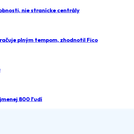
obnosti, nie stranícke centrály
račuje plným tempom, zhodnotil Fico
u
ajmenej 800 ľudí