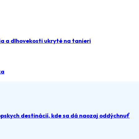
 a dlhovekosti ukryté na tanieri
ka
pskych destinácií, kde sa dá naozaj oddýchnuť