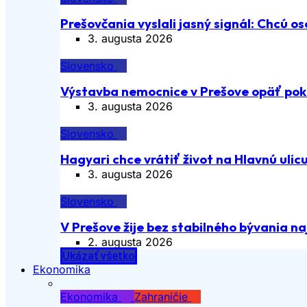
Prešovčania vyslali jasný signál: Chcú os
3. augusta 2026
Slovensko
Výstavba nemocnice v Prešove opäť pok
3. augusta 2026
Slovensko
Hagyari chce vrátiť život na Hlavnú ulic
3. augusta 2026
Slovensko
V Prešove žije bez stabilného bývania n
2. augusta 2026
Ukázať všetko
Ekonomika
Ekonomika
Zahraničie