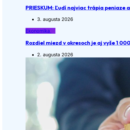
PRIESKUM: Ľudí najviac trápia peniaze 
3. augusta 2026
Ekonomika
Rozdiel miezd v okresoch je aj vyše 1 00
2. augusta 2026