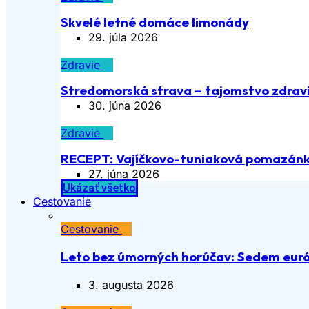
Skvelé letné domáce limonády
29. júla 2026
Zdravie
Stredomorská strava – tajomstvo zdravia
30. júna 2026
Zdravie
RECEPT: Vajíčkovo-tuniaková pomazán
27. júna 2026
Ukázať všetko
Cestovanie
Cestovanie
Leto bez úmorných horúčav: Sedem euró
3. augusta 2026