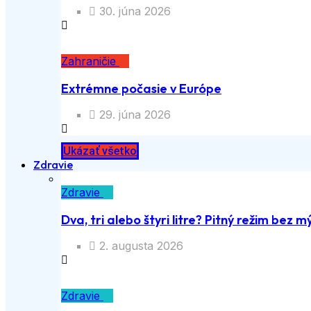
30. júna 2026
Zahraničie
Extrémne počasie v Európe
29. júna 2026
Ukázať všetko
Zdravie
Zdravie
Dva, tri alebo štyri litre? Pitný režim bez m
2. augusta 2026
Zdravie