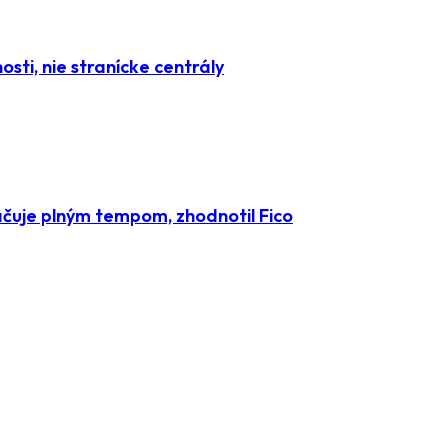
osti, nie stranícke centrály
čuje plným tempom, zhodnotil Fico