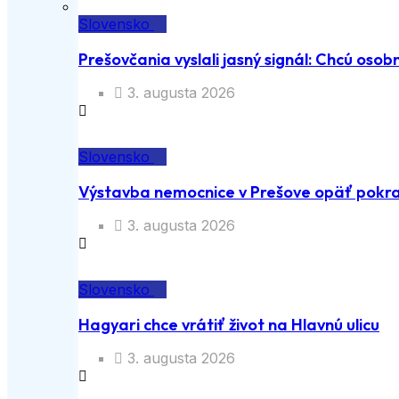
Slovensko
Prešovčania vyslali jasný signál: Chcú osobn
3. augusta 2026
Slovensko
Výstavba nemocnice v Prešove opäť pokra
3. augusta 2026
Slovensko
Hagyari chce vrátiť život na Hlavnú ulicu
3. augusta 2026