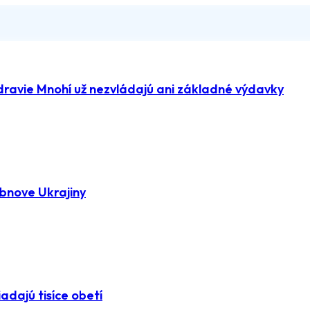
dravie Mnohí už nezvládajú ani základné výdavky
bnove Ukrajiny
adajú tisíce obetí