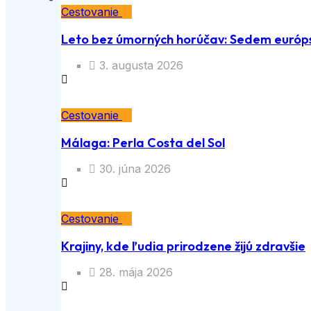
Cestovanie
Leto bez úmorných horúčav: Sedem európs
3. augusta 2026
Cestovanie
Málaga: Perla Costa del Sol
30. júna 2026
Cestovanie
Krajiny, kde ľudia prirodzene žijú zdravšie
28. mája 2026