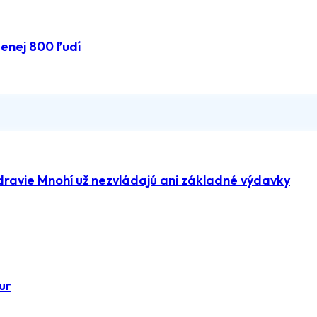
menej 800 ľudí
dravie Mnohí už nezvládajú ani základné výdavky
ur