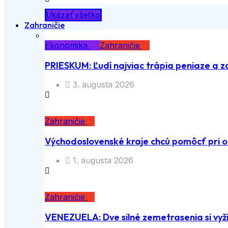
Ukázať všetko
Zahraničie
Ekonomika
Zahraničie
PRIESKUM: Ľudí najviac trápia peniaze a z
3. augusta 2026
Zahraničie
Východoslovenské kraje chcú pomôcť pri o
1. augusta 2026
Zahraničie
VENEZUELA: Dve silné zemetrasenia si vyži