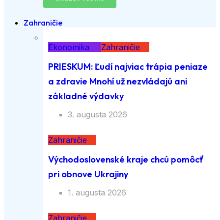
Zahraničie
Ekonomika
Zahraničie
PRIESKUM: Ľudí najviac trápia peniaze
a zdravie Mnohí už nezvládajú ani
základné výdavky
3. augusta 2026
Zahraničie
Východoslovenské kraje chcú pomôcť
pri obnove Ukrajiny
1. augusta 2026
Zahraničie