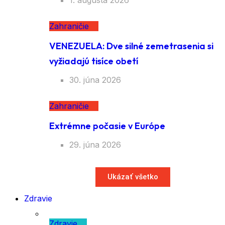
1. augusta 2026
Zahraničie
VENEZUELA: Dve silné zemetrasenia si
vyžiadajú tisíce obetí
30. júna 2026
Zahraničie
Extrémne počasie v Európe
29. júna 2026
Ukázať všetko
Zdravie
Zdravie