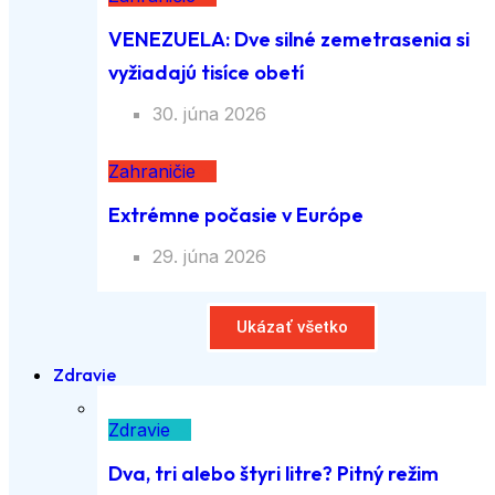
VENEZUELA: Dve silné zemetrasenia si
vyžiadajú tisíce obetí
30. júna 2026
Zahraničie
Extrémne počasie v Európe
29. júna 2026
Ukázať všetko
Zdravie
Zdravie
Dva, tri alebo štyri litre? Pitný režim