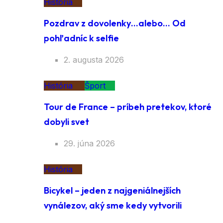
História
Pozdrav z dovolenky…alebo… Od
pohľadníc k selfie
2. augusta 2026
História
Šport
Tour de France – príbeh pretekov, ktoré
dobyli svet
29. júna 2026
História
Bicykel – jeden z najgeniálnejších
vynálezov, aký sme kedy vytvorili