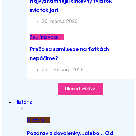
Najvýznamnejší cirkevný sviatok i
sviatok jari
26. marca 2026
Zaujímavosti
Prečo sa sami sebe na fotkách
nepáčime?
24. februára 2026
Ukázať všetko
História
História
Pozdrav z dovolenky…alebo… Od