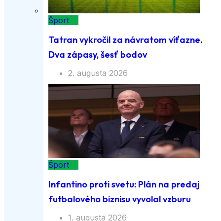
Šport
Tatran vykročil za návratom víťazne.
Dva zápasy, šesť bodov
2. augusta 2026
Šport
Infantino proti svetu: Plán na predaj
futbalového biznisu vyvolal vzburu
1. augusta 2026