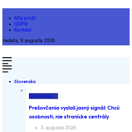
Môj profil
GDPR
Kontakt
nedeľa, 9 augusta 2026
Slovensko
Slovensko
Prešovčania vyslali jasný signál: Chcú
osobnosti, nie stranícke centrály
3. augusta 2026