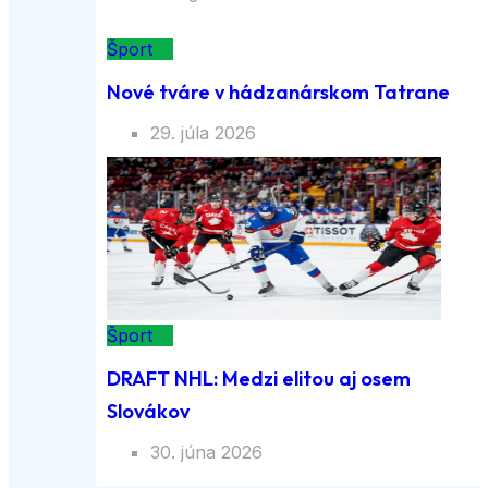
Šport
Nové tváre v hádzanárskom Tatrane
29. júla 2026
Šport
DRAFT NHL: Medzi elitou aj osem
Slovákov
30. júna 2026