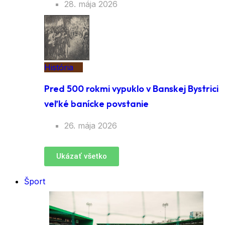
28. mája 2026
História
Pred 500 rokmi vypuklo v Banskej Bystrici
veľké banícke povstanie
26. mája 2026
Ukázať všetko
Šport