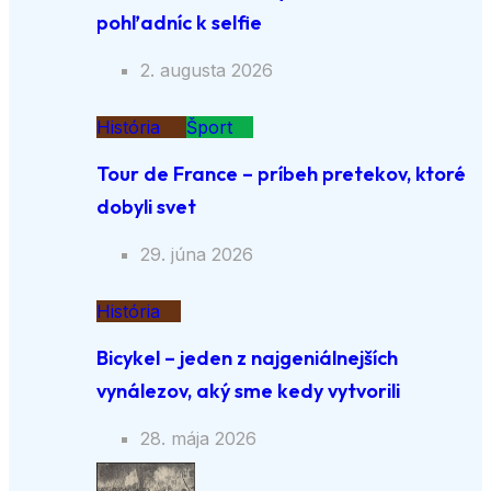
pohľadníc k selfie
2. augusta 2026
História
Šport
Tour de France – príbeh pretekov, ktoré
dobyli svet
29. júna 2026
História
Bicykel – jeden z najgeniálnejších
vynálezov, aký sme kedy vytvorili
28. mája 2026