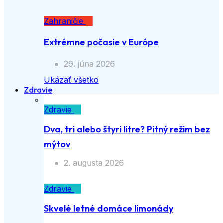
Zahraničie
Extrémne počasie v Európe
29. júna 2026
Ukázať všetko
Zdravie
Zdravie
Dva, tri alebo štyri litre? Pitný režim bez
mýtov
2. augusta 2026
Zdravie
Skvelé letné domáce limonády