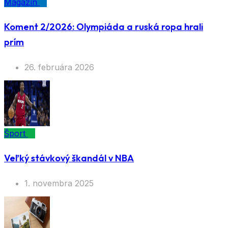
Magazín
Koment 2/2026: Olympiáda a ruská ropa hrali
prím
26. februára 2026
Šport
Veľký stávkový škandál v NBA
1. novembra 2025