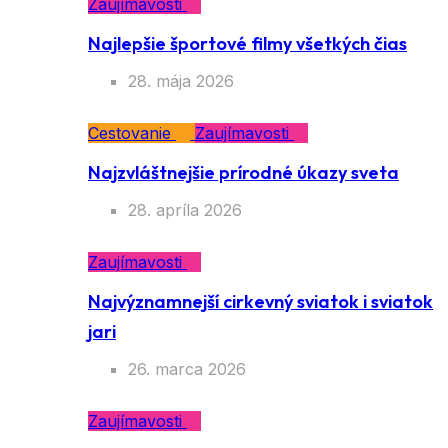
Zaujímavosti
Najlepšie športové filmy všetkých čias
28. mája 2026
Cestovanie
Zaujímavosti
Najzvláštnejšie prírodné úkazy sveta
28. apríla 2026
Zaujímavosti
Najvýznamnejší cirkevný sviatok i sviatok
jari
26. marca 2026
Zaujímavosti