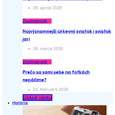
28. apríla 2026
Zaujímavosti
Najvýznamnejší cirkevný sviatok i sviatok
jari
26. marca 2026
Zaujímavosti
Prečo sa sami sebe na fotkách
nepáčime?
24. februára 2026
Ukázať všetko
História