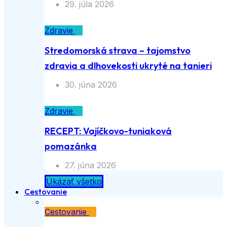
29. júla 2026
Zdravie
Stredomorská strava – tajomstvo
zdravia a dlhovekosti ukryté na tanieri
30. júna 2026
Zdravie
RECEPT: Vajíčkovo-tuniaková
pomazánka
27. júna 2026
Ukázať všetko
Cestovanie
Cestovanie