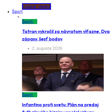
Ukázať všetko
Šport
Šport
Tatran vykročil za návratom víťazne. Dva
zápasy, šesť bodov
2. augusta 2026
Šport
Infantino proti svetu: Plán na predaj