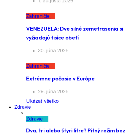
1. augusta 2026
Zahraničie
VENEZUELA: Dve silné zemetrasenia si
vyžiadajú tisíce obetí
30. júna 2026
Zahraničie
Extrémne počasie v Európe
29. júna 2026
Ukázať všetko
Zdravie
Zdravie
Dva, tri alebo štyri litre? Pitný režim bez