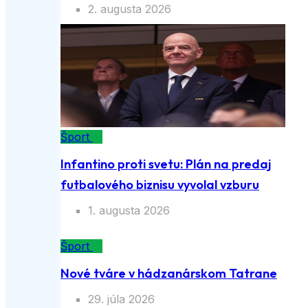
2. augusta 2026
Šport
Infantino proti svetu: Plán na predaj
futbalového biznisu vyvolal vzburu
1. augusta 2026
Šport
Nové tváre v hádzanárskom Tatrane
29. júla 2026