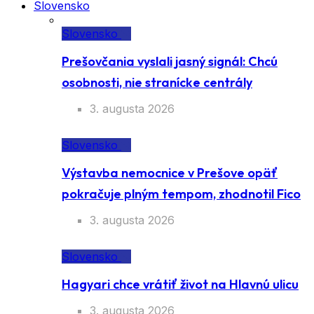
Slovensko
Slovensko
Prešovčania vyslali jasný signál: Chcú
osobnosti, nie stranícke centrály
3. augusta 2026
Slovensko
Výstavba nemocnice v Prešove opäť
pokračuje plným tempom, zhodnotil Fico
3. augusta 2026
Slovensko
Hagyari chce vrátiť život na Hlavnú ulicu
3. augusta 2026