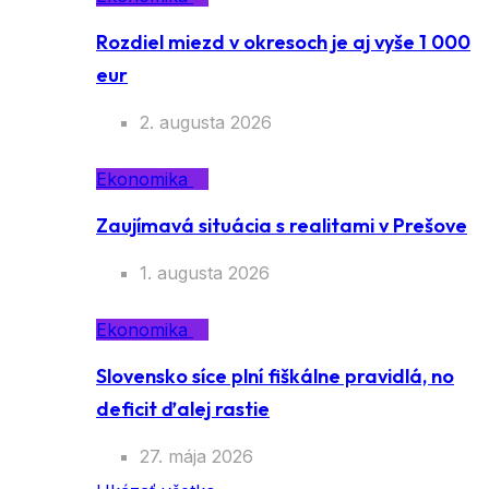
Rozdiel miezd v okresoch je aj vyše 1 000
eur
2. augusta 2026
Ekonomika
Zaujímavá situácia s realitami v Prešove
1. augusta 2026
Ekonomika
Slovensko síce plní fiškálne pravidlá, no
deficit ďalej rastie
27. mája 2026