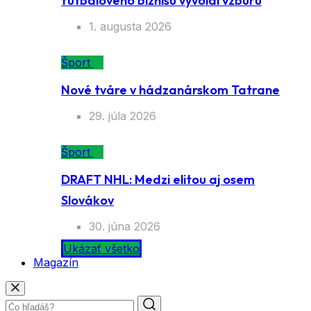
futbalového biznisu vyvolal vzburu
1. augusta 2026
Šport
Nové tváre v hádzanárskom Tatrane
29. júla 2026
Šport
DRAFT NHL: Medzi elitou aj osem
Slovákov
30. júna 2026
Ukázať všetko
Magazín