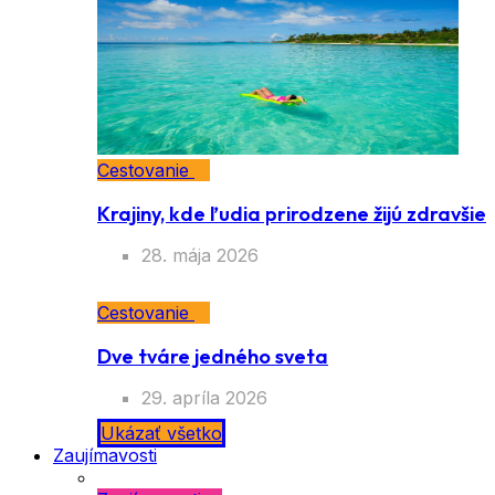
Cestovanie
Krajiny, kde ľudia prirodzene žijú zdravšie
28. mája 2026
Cestovanie
Dve tváre jedného sveta
29. apríla 2026
Ukázať všetko
Zaujímavosti