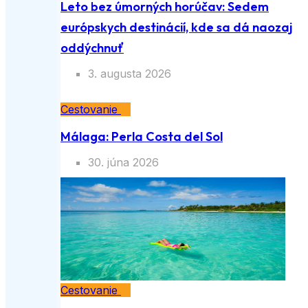
Leto bez úmorných horúčav: Sedem
európskych destinácií, kde sa dá naozaj
oddýchnuť
3. augusta 2026
Cestovanie
Málaga: Perla Costa del Sol
30. júna 2026
Cestovanie