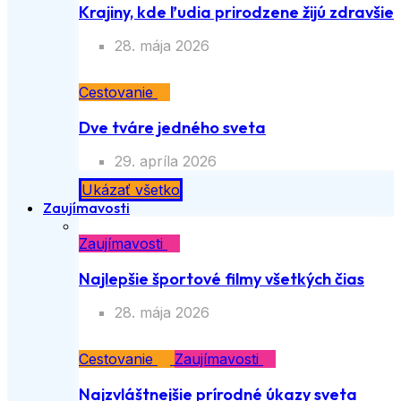
Krajiny, kde ľudia prirodzene žijú zdravšie
28. mája 2026
Cestovanie
Dve tváre jedného sveta
29. apríla 2026
Ukázať všetko
Zaujímavosti
Zaujímavosti
Najlepšie športové filmy všetkých čias
28. mája 2026
Cestovanie
Zaujímavosti
Najzvláštnejšie prírodné úkazy sveta