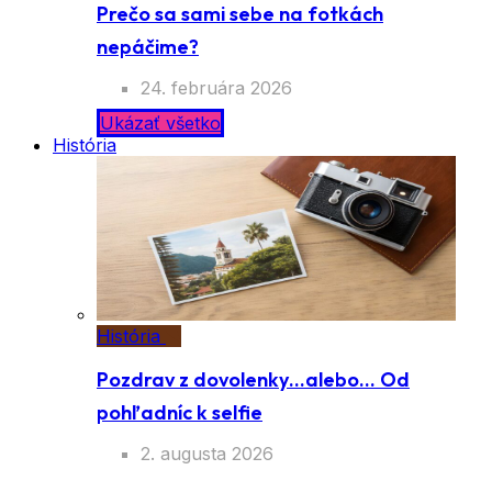
Prečo sa sami sebe na fotkách
nepáčime?
24. februára 2026
Ukázať všetko
História
História
Pozdrav z dovolenky…alebo… Od
pohľadníc k selfie
2. augusta 2026