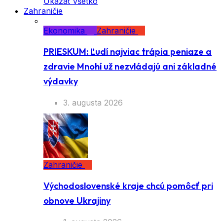
Ukázať všetko
Zahraničie
Ekonomika
Zahraničie
PRIESKUM: Ľudí najviac trápia peniaze a
zdravie Mnohí už nezvládajú ani základné
výdavky
3. augusta 2026
Zahraničie
Východoslovenské kraje chcú pomôcť pri
obnove Ukrajiny