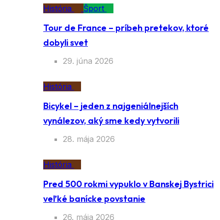
História
Šport
Tour de France – príbeh pretekov, ktoré
dobyli svet
29. júna 2026
História
Bicykel – jeden z najgeniálnejších
vynálezov, aký sme kedy vytvorili
28. mája 2026
História
Pred 500 rokmi vypuklo v Banskej Bystrici
veľké banícke povstanie
26. mája 2026