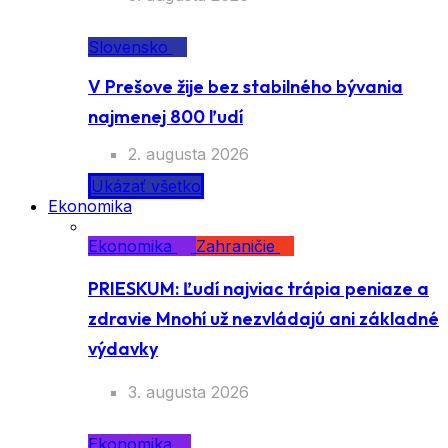
Slovensko
V Prešove žije bez stabilného bývania
najmenej 800 ľudí
2. augusta 2026
Ukázať všetko
Ekonomika
Ekonomika
Zahraničie
PRIESKUM: Ľudí najviac trápia peniaze a
zdravie Mnohí už nezvládajú ani základné
výdavky
3. augusta 2026
Ekonomika