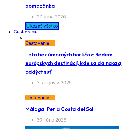
pomazánka
27. júna 2026
Ukázať všetko
Cestovanie
Cestovanie
Leto bez úmorných horúčav: Sedem
európskych destinácií, kde sa dá naozaj
oddýchnuť
3. augusta 2026
Cestovanie
Málaga: Perla Costa del Sol
30. júna 2026