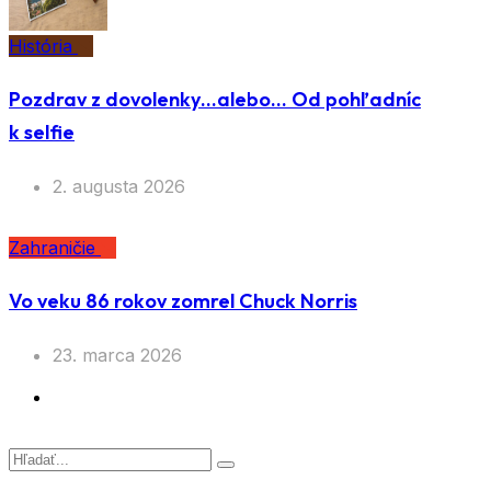
História
Pozdrav z dovolenky…alebo… Od pohľadníc
k selfie
2. augusta 2026
Zahraničie
Vo veku 86 rokov zomrel Chuck Norris
23. marca 2026