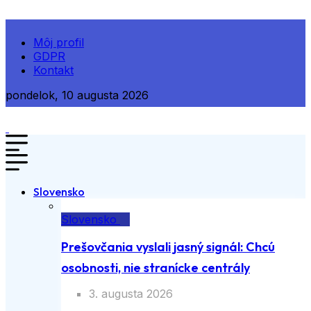
Môj profil
GDPR
Kontakt
pondelok, 10 augusta 2026
Slovensko
Slovensko
Prešovčania vyslali jasný signál: Chcú
osobnosti, nie stranícke centrály
3. augusta 2026