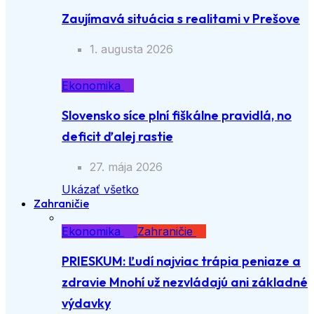
Zaujímavá situácia s realitami v Prešove
1. augusta 2026
Ekonomika
Slovensko síce plní fiškálne pravidlá, no
deficit ďalej rastie
27. mája 2026
Ukázať všetko
Zahraničie
Ekonomika
Zahraničie
PRIESKUM: Ľudí najviac trápia peniaze a
zdravie Mnohí už nezvládajú ani základné
výdavky