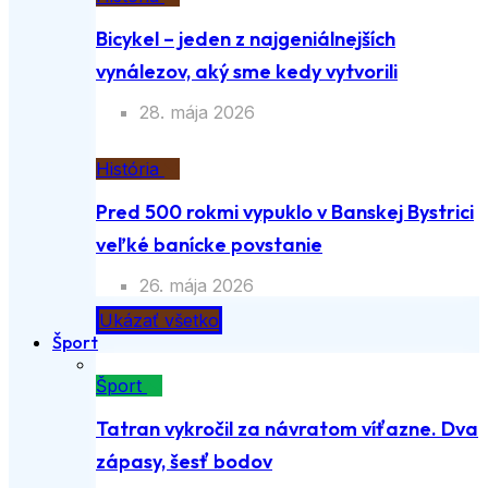
Bicykel – jeden z najgeniálnejších
vynálezov, aký sme kedy vytvorili
28. mája 2026
História
Pred 500 rokmi vypuklo v Banskej Bystrici
veľké banícke povstanie
26. mája 2026
Ukázať všetko
Šport
Šport
Tatran vykročil za návratom víťazne. Dva
zápasy, šesť bodov