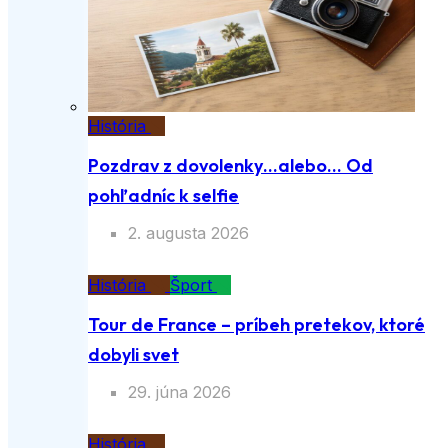
História
Pozdrav z dovolenky…alebo… Od
pohľadníc k selfie
2. augusta 2026
História
Šport
Tour de France – príbeh pretekov, ktoré
dobyli svet
29. júna 2026
História