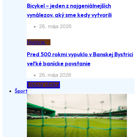
Bicykel – jeden z najgeniálnejších
vynálezov, aký sme kedy vytvorili
28. mája 2026
História
Pred 500 rokmi vypuklo v Banskej Bystrici
veľké banícke povstanie
26. mája 2026
Ukázať všetko
Šport