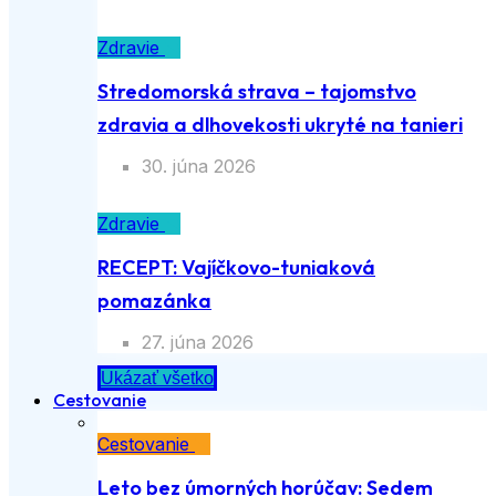
Zdravie
Stredomorská strava – tajomstvo
zdravia a dlhovekosti ukryté na tanieri
30. júna 2026
Zdravie
RECEPT: Vajíčkovo-tuniaková
pomazánka
27. júna 2026
Ukázať všetko
Cestovanie
Cestovanie
Leto bez úmorných horúčav: Sedem