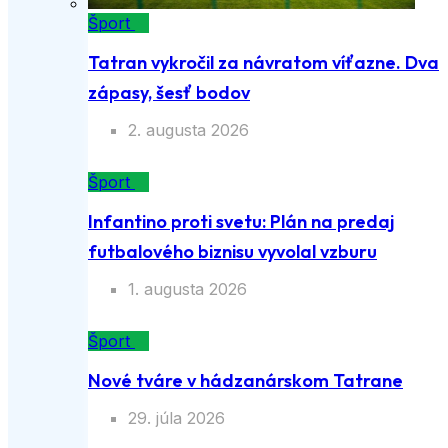
Šport
Tatran vykročil za návratom víťazne. Dva
zápasy, šesť bodov
2. augusta 2026
Šport
Infantino proti svetu: Plán na predaj
futbalového biznisu vyvolal vzburu
1. augusta 2026
Šport
Nové tváre v hádzanárskom Tatrane
29. júla 2026