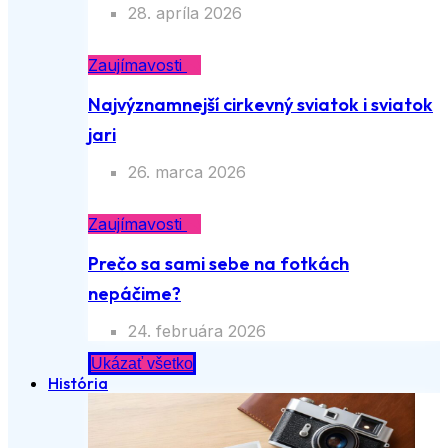
28. apríla 2026
Zaujímavosti
Najvýznamnejší cirkevný sviatok i sviatok
jari
26. marca 2026
Zaujímavosti
Prečo sa sami sebe na fotkách
nepáčime?
24. februára 2026
Ukázať všetko
História