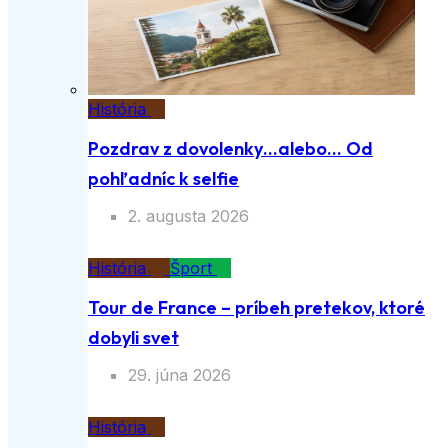
História
Pozdrav z dovolenky…alebo… Od
pohľadníc k selfie
2. augusta 2026
História
Šport
Tour de France – príbeh pretekov, ktoré
dobyli svet
29. júna 2026
História