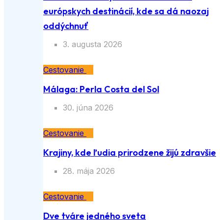
európskych destinácií, kde sa dá naozaj
oddýchnuť
3. augusta 2026
Cestovanie
Málaga: Perla Costa del Sol
30. júna 2026
Cestovanie
Krajiny, kde ľudia prirodzene žijú zdravšie
28. mája 2026
Cestovanie
Dve tváre jedného sveta