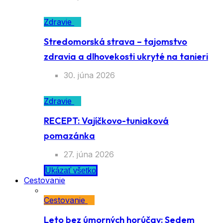
Zdravie
Stredomorská strava – tajomstvo
zdravia a dlhovekosti ukryté na tanieri
30. júna 2026
Zdravie
RECEPT: Vajíčkovo-tuniaková
pomazánka
27. júna 2026
Ukázať všetko
Cestovanie
Cestovanie
Leto bez úmorných horúčav: Sedem