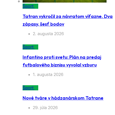
Šport
Tatran vykročil za návratom víťazne. Dva
zápasy, šesť bodov
2. augusta 2026
Šport
Infantino proti svetu: Plán na predaj
futbalového biznisu vyvolal vzburu
1. augusta 2026
Šport
Nové tváre v hádzanárskom Tatrane
29. júla 2026