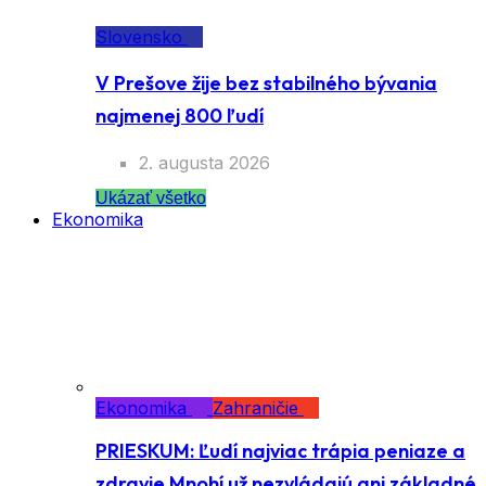
Slovensko
V Prešove žije bez stabilného bývania
najmenej 800 ľudí
2. augusta 2026
Ukázať všetko
Ekonomika
Ekonomika
Zahraničie
PRIESKUM: Ľudí najviac trápia peniaze a
zdravie Mnohí už nezvládajú ani základné