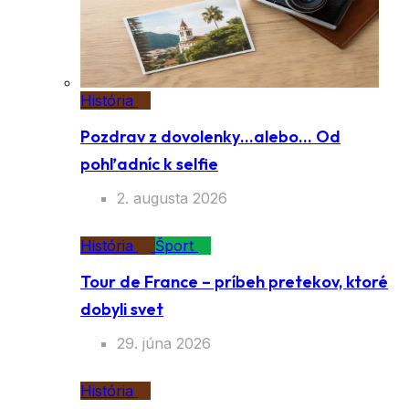
História
Pozdrav z dovolenky…alebo… Od
pohľadníc k selfie
2. augusta 2026
História
Šport
Tour de France – príbeh pretekov, ktoré
dobyli svet
29. júna 2026
História