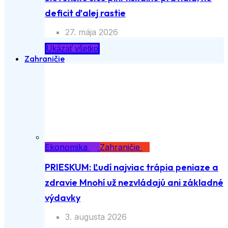
deficit ďalej rastie
27. mája 2026
Ukázať všetko
Zahraničie
Ekonomika
Zahraničie
PRIESKUM: Ľudí najviac trápia peniaze a
zdravie Mnohí už nezvládajú ani základné
výdavky
3. augusta 2026