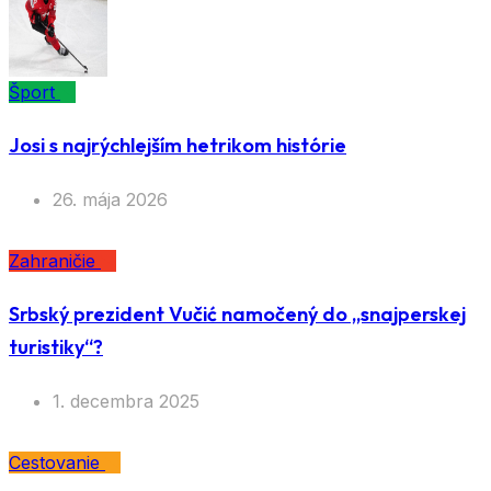
Šport
Josi s najrýchlejším hetrikom histórie
26. mája 2026
Zahraničie
Srbský prezident Vučić namočený do „snajperskej
turistiky“?
1. decembra 2025
Cestovanie