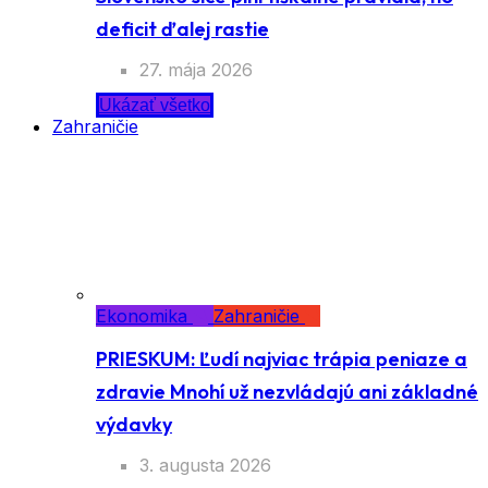
deficit ďalej rastie
27. mája 2026
Ukázať všetko
Zahraničie
Ekonomika
Zahraničie
PRIESKUM: Ľudí najviac trápia peniaze a
zdravie Mnohí už nezvládajú ani základné
výdavky
3. augusta 2026