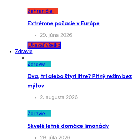
Zahraničie
Extrémne počasie v Európe
29. júna 2026
Ukázať všetko
Zdravie
Zdravie
Dva, tri alebo štyri litre? Pitný režim bez
mýtov
2. augusta 2026
Zdravie
Skvelé letné domáce limonády
29. júla 2026