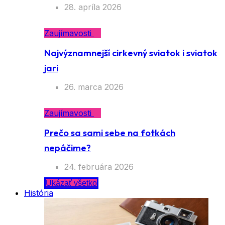
28. apríla 2026
Zaujímavosti
Najvýznamnejší cirkevný sviatok i sviatok
jari
26. marca 2026
Zaujímavosti
Prečo sa sami sebe na fotkách
nepáčime?
24. februára 2026
Ukázať všetko
História