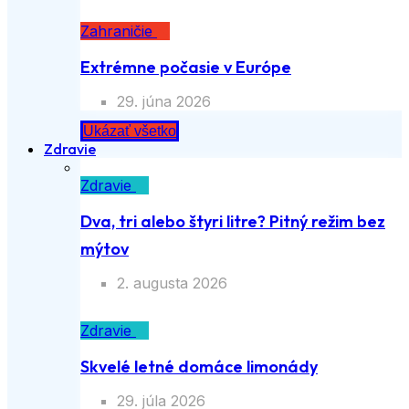
Zahraničie
Extrémne počasie v Európe
29. júna 2026
Ukázať všetko
Zdravie
Zdravie
Dva, tri alebo štyri litre? Pitný režim bez
mýtov
2. augusta 2026
Zdravie
Skvelé letné domáce limonády
29. júla 2026