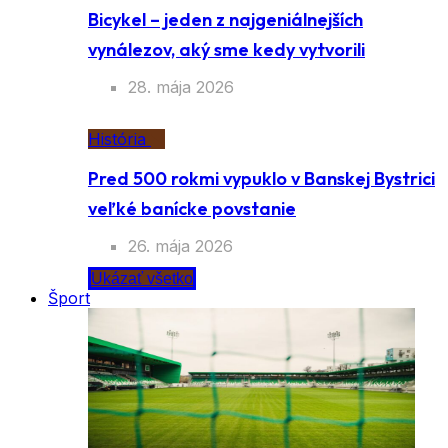
Bicykel – jeden z najgeniálnejších
vynálezov, aký sme kedy vytvorili
28. mája 2026
História
Pred 500 rokmi vypuklo v Banskej Bystrici
veľké banícke povstanie
26. mája 2026
Ukázať všetko
Šport