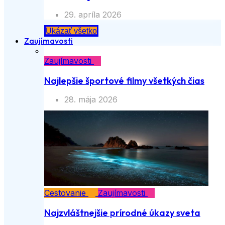
29. apríla 2026
Ukázať všetko
Zaujímavosti
Zaujímavosti
Najlepšie športové filmy všetkých čias
28. mája 2026
Cestovanie
Zaujímavosti
Najzvláštnejšie prírodné úkazy sveta