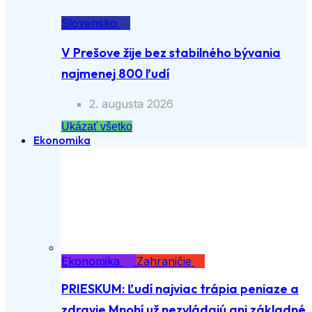
Slovensko
V Prešove žije bez stabilného bývania
najmenej 800 ľudí
2. augusta 2026
Ukázať všetko
Ekonomika
Ekonomika
Zahraničie
PRIESKUM: Ľudí najviac trápia peniaze a
zdravie Mnohí už nezvládajú ani základné