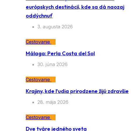
európskych destinácií, kde sa dá naozaj
oddýchnuť
3. augusta 2026
Cestovanie
Málaga: Perla Costa del Sol
30. júna 2026
Cestovanie
Krajiny, kde ľudia prirodzene žijú zdravšie
28. mája 2026
Cestovanie
Dve tváre jedného sveta