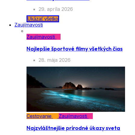
29. apríla 2026
Ukázať všetko
Zaujímavosti
Zaujímavosti
Najlepšie športové filmy všetkých čias
28. mája 2026
Cestovanie
Zaujímavosti
Najzvláštnejšie prírodné úkazy sveta