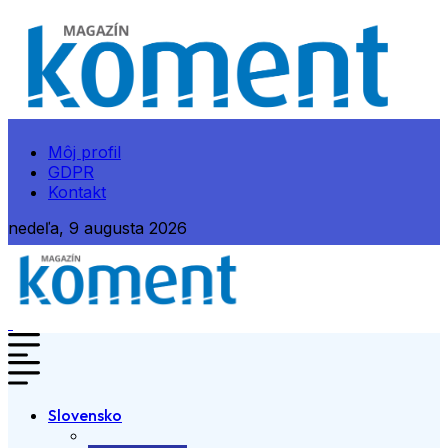
Môj profil
GDPR
Kontakt
nedeľa, 9 augusta 2026
Slovensko