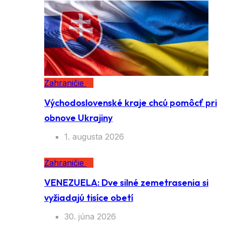
Zahraničie
Východoslovenské kraje chcú pomôcť pri
obnove Ukrajiny
1. augusta 2026
Zahraničie
VENEZUELA: Dve silné zemetrasenia si
vyžiadajú tisíce obetí
30. júna 2026