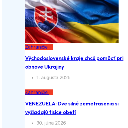
Zahraničie
Východoslovenské kraje chcú pomôcť pri
obnove Ukrajiny
1. augusta 2026
Zahraničie
VENEZUELA: Dve silné zemetrasenia si
vyžiadajú tisíce obetí
30. júna 2026