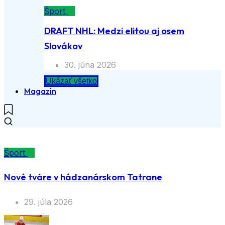
Šport
DRAFT NHL: Medzi elitou aj osem
Slovákov
30. júna 2026
Ukázať všetko
Magazín
Šport
Nové tváre v hádzanárskom Tatrane
29. júla 2026