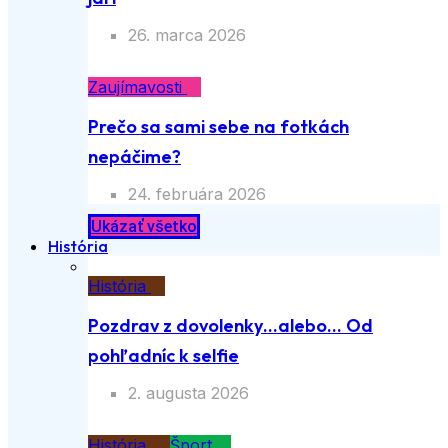
26. marca 2026
Zaujímavosti
Prečo sa sami sebe na fotkách
nepáčime?
24. februára 2026
Ukázať všetko
História
História
Pozdrav z dovolenky…alebo… Od
pohľadníc k selfie
2. augusta 2026
História
Šport