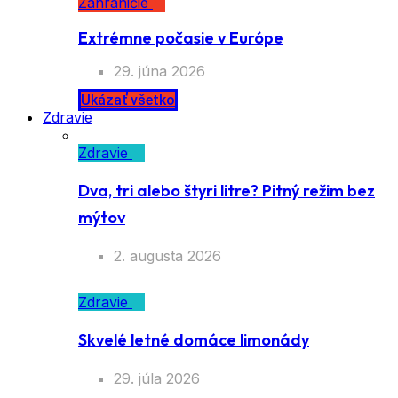
Zahraničie
Extrémne počasie v Európe
29. júna 2026
Ukázať všetko
Zdravie
Zdravie
Dva, tri alebo štyri litre? Pitný režim bez
mýtov
2. augusta 2026
Zdravie
Skvelé letné domáce limonády
29. júla 2026