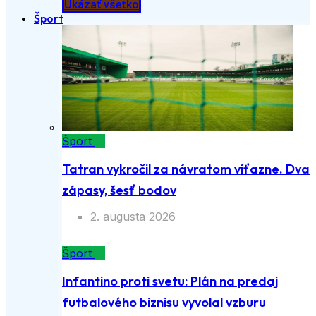
Ukázať všetko
Šport
Šport
Tatran vykročil za návratom víťazne. Dva
zápasy, šesť bodov
2. augusta 2026
Šport
Infantino proti svetu: Plán na predaj
futbalového biznisu vyvolal vzburu