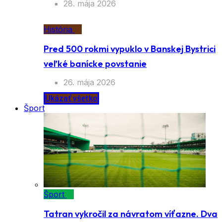
28. mája 2026
História
Pred 500 rokmi vypuklo v Banskej Bystrici
veľké banícke povstanie
26. mája 2026
Ukázať všetko
Šport
Šport
Tatran vykročil za návratom víťazne. Dva