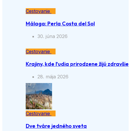
Cestovanie
Málaga: Perla Costa del Sol
30. júna 2026
Cestovanie
Krajiny, kde ľudia prirodzene žijú zdravšie
28. mája 2026
Cestovanie
Dve tváre jedného sveta