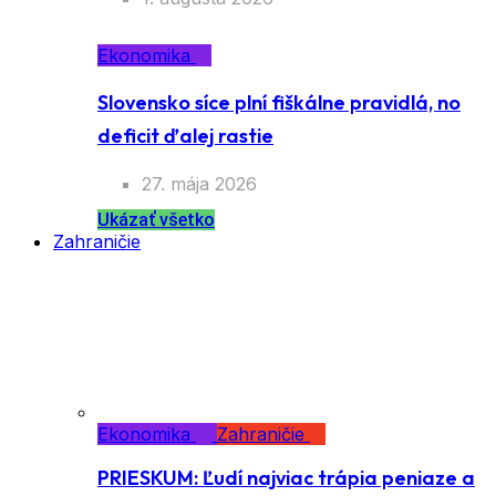
Ekonomika
Slovensko síce plní fiškálne pravidlá, no
deficit ďalej rastie
27. mája 2026
Ukázať všetko
Zahraničie
Ekonomika
Zahraničie
PRIESKUM: Ľudí najviac trápia peniaze a