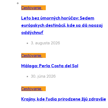
Cestovanie
Leto bez úmorných horúčav: Sedem
európskych destinácií, kde sa dá naozaj
oddýchnuť
3. augusta 2026
Cestovanie
Málaga: Perla Costa del Sol
30. júna 2026
Cestovanie
Krajiny, kde ľudia prirodzene žijú zdravšie