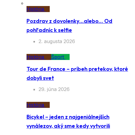
História
Pozdrav z dovolenky…alebo… Od
pohľadníc k selfie
2. augusta 2026
História
Šport
Tour de France – príbeh pretekov, ktoré
dobyli svet
29. júna 2026
História
Bicykel – jeden z najgeniálnejších
vynálezov, aký sme kedy vytvorili