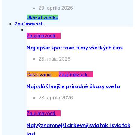
29. apríla 2026
Ukázať všetko
Zaujímavosti
Zaujímavosti
Najlepšie športové filmy všetkých čias
28. mája 2026
Cestovanie
Zaujímavosti
Najzvláštnejšie prírodné úkazy sveta
28. apríla 2026
Zaujímavosti
Najvýznamnejší cirkevný sviatok i sviatok
jari