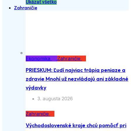
Ukázať všetko
Zahraničie
Ekonomika
Zahraničie
PRIESKUM: Ľudí najviac trápia peniaze a
zdravie Mnohí už nezvládajú ani základné
výdavky
3. augusta 2026
Zahraničie
Východoslovenské kraje chcú pomôcť pri