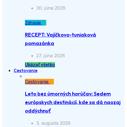
30. júna 2026
Zdravie
RECEPT: Vajíčkovo-tuniaková
pomazánka
27. júna 2026
Ukázať všetko
Cestovanie
Cestovanie
Leto bez úmorných horúčav: Sedem
európskych destinácií, kde sa dá naozaj
oddýchnuť
3. augusta 2026