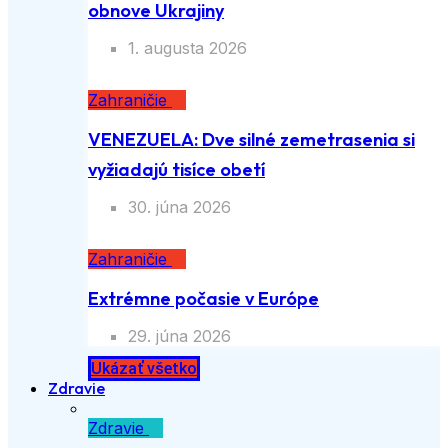
obnove Ukrajiny
1. augusta 2026
Zahraničie
VENEZUELA: Dve silné zemetrasenia si
vyžiadajú tisíce obetí
30. júna 2026
Zahraničie
Extrémne počasie v Európe
29. júna 2026
Ukázať všetko
Zdravie
Zdravie