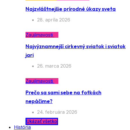
Najzvláštnejšie prírodné úkazy sveta
28. apríla 2026
Zaujímavosti
Najvýznamnejší cirkevný sviatok i sviatok
jari
26. marca 2026
Zaujímavosti
Prečo sa sami sebe na fotkách
nepáčime?
24. februára 2026
Ukázať všetko
História