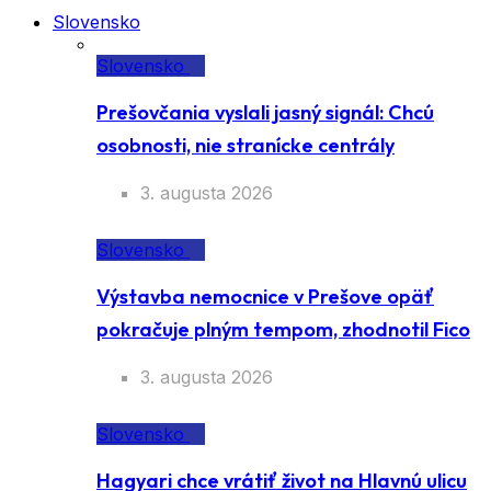
Slovensko
Slovensko
Prešovčania vyslali jasný signál: Chcú
osobnosti, nie stranícke centrály
3. augusta 2026
Slovensko
Výstavba nemocnice v Prešove opäť
pokračuje plným tempom, zhodnotil Fico
3. augusta 2026
Slovensko
Hagyari chce vrátiť život na Hlavnú ulicu