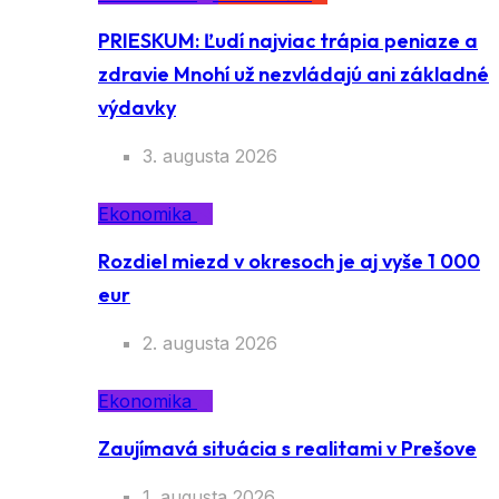
PRIESKUM: Ľudí najviac trápia peniaze a
zdravie Mnohí už nezvládajú ani základné
výdavky
3. augusta 2026
Ekonomika
Rozdiel miezd v okresoch je aj vyše 1 000
eur
2. augusta 2026
Ekonomika
Zaujímavá situácia s realitami v Prešove
1. augusta 2026