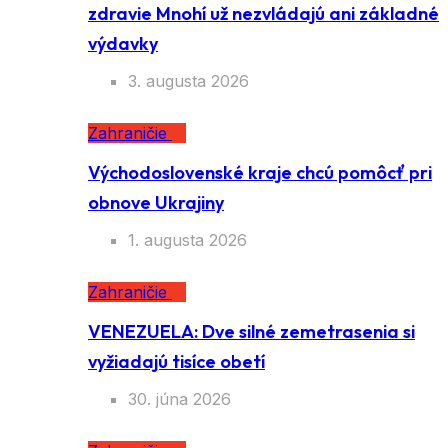
zdravie Mnohí už nezvládajú ani základné
výdavky
3. augusta 2026
Zahraničie
Východoslovenské kraje chcú pomôcť pri
obnove Ukrajiny
1. augusta 2026
Zahraničie
VENEZUELA: Dve silné zemetrasenia si
vyžiadajú tisíce obetí
30. júna 2026