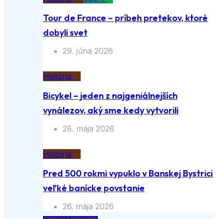
Tour de France – príbeh pretekov, ktoré
dobyli svet
29. júna 2026
História
Bicykel – jeden z najgeniálnejších
vynálezov, aký sme kedy vytvorili
28. mája 2026
História
Pred 500 rokmi vypuklo v Banskej Bystrici
veľké banícke povstanie
26. mája 2026