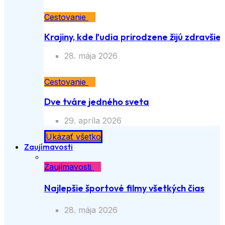
Cestovanie
Krajiny, kde ľudia prirodzene žijú zdravšie
28. mája 2026
Cestovanie
Dve tváre jedného sveta
29. apríla 2026
Ukázať všetko
Zaujímavosti
Zaujímavosti
Najlepšie športové filmy všetkých čias
28. mája 2026