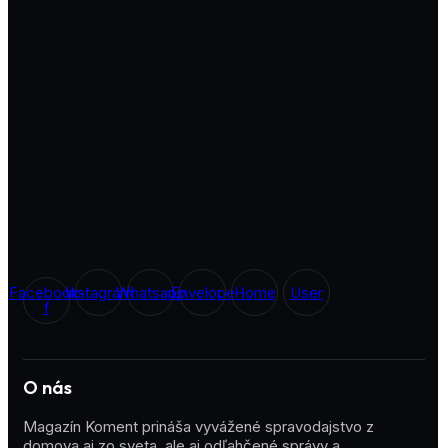
Facebook-
Instagram
Whatsapp
Envelope
Home
User
f
O nás
Magazín Koment prináša vyvážené spravodajstvo z
domova aj zo sveta, ale aj odľahčené správy a