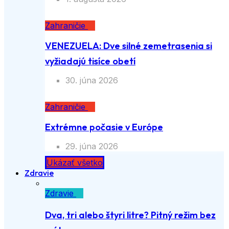
Zahraničie
VENEZUELA: Dve silné zemetrasenia si
vyžiadajú tisíce obetí
30. júna 2026
Zahraničie
Extrémne počasie v Európe
29. júna 2026
Ukázať všetko
Zdravie
Zdravie
Dva, tri alebo štyri litre? Pitný režim bez