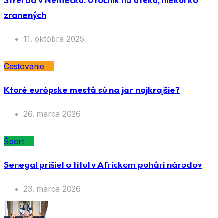
Streľba v Nemecku: Útočník na úteku, niekoľko
zranených
11. októbra 2025
Cestovanie
Ktoré európske mestá sú na jar najkrajšie?
26. marca 2026
Šport
Senegal prišiel o titul v Africkom pohári národov
23. marca 2026