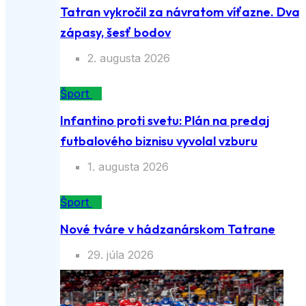
Tatran vykročil za návratom víťazne. Dva
zápasy, šesť bodov
2. augusta 2026
Šport
Infantino proti svetu: Plán na predaj
futbalového biznisu vyvolal vzburu
1. augusta 2026
Šport
Nové tváre v hádzanárskom Tatrane
29. júla 2026