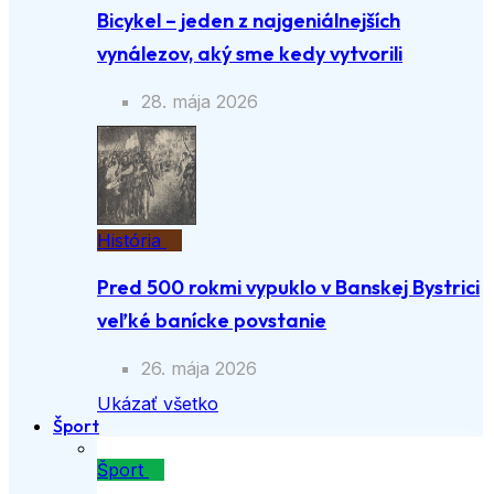
Bicykel – jeden z najgeniálnejších
vynálezov, aký sme kedy vytvorili
28. mája 2026
História
Pred 500 rokmi vypuklo v Banskej Bystrici
veľké banícke povstanie
26. mája 2026
Ukázať všetko
Šport
Šport