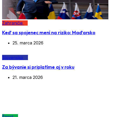
Zahraničie
Keď sa spojenec mení na riziko: Maďarsko
25. marca 2026
Slovensko
Za bývanie si priplatíme aj v roku
21. marca 2026
Značka:
Lewis Hamilton
Šport