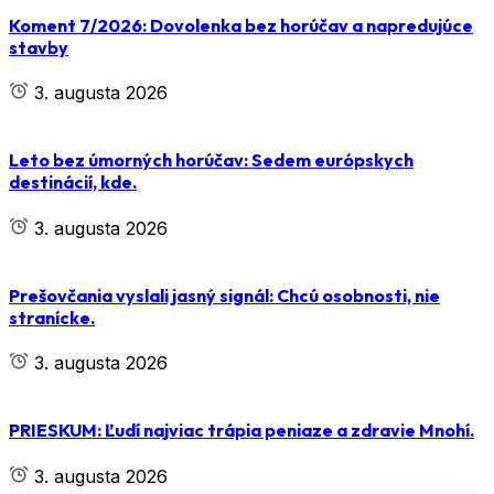
Koment 7/2026: Dovolenka bez horúčav a napredujúce
stavby
3. augusta 2026
Leto bez úmorných horúčav: Sedem európskych
destinácií, kde.
3. augusta 2026
Prešovčania vyslali jasný signál: Chcú osobnosti, nie
stranícke.
3. augusta 2026
PRIESKUM: Ľudí najviac trápia peniaze a zdravie Mnohí.
3. augusta 2026