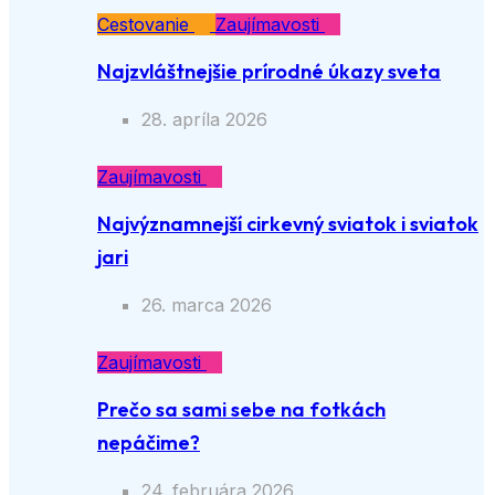
Cestovanie
Zaujímavosti
Najzvláštnejšie prírodné úkazy sveta
28. apríla 2026
Zaujímavosti
Najvýznamnejší cirkevný sviatok i sviatok
jari
26. marca 2026
Zaujímavosti
Prečo sa sami sebe na fotkách
nepáčime?
24. februára 2026