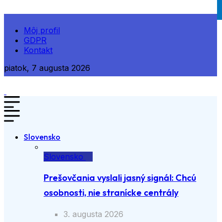
Môj profil
GDPR
Kontakt
piatok, 7 augusta 2026
Slovensko
Slovensko
Prešovčania vyslali jasný signál: Chcú
osobnosti, nie stranícke centrály
3. augusta 2026