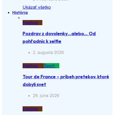
Ukázať všetko
História
História
Pozdrav z dovolenky…alebo… Od
pohľadníc k selfie
2. augusta 2026
História
Šport
Tour de France – príbeh pretekov, ktoré
dobyli svet
29. júna 2026
História