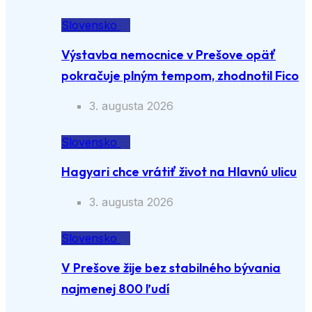
Slovensko
Výstavba nemocnice v Prešove opäť
pokračuje plným tempom, zhodnotil Fico
3. augusta 2026
Slovensko
Hagyari chce vrátiť život na Hlavnú ulicu
3. augusta 2026
Slovensko
V Prešove žije bez stabilného bývania
najmenej 800 ľudí