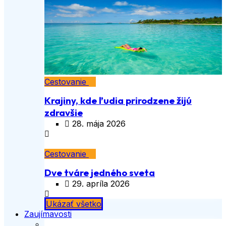
Cestovanie
Krajiny, kde ľudia prirodzene žijú
zdravšie
28. mája 2026
Cestovanie
Dve tváre jedného sveta
29. apríla 2026
Ukázať všetko
Zaujímavosti