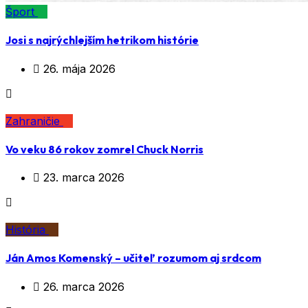
Šport
Josi s najrýchlejším hetrikom histórie
26. mája 2026
Zahraničie
Vo veku 86 rokov zomrel Chuck Norris
23. marca 2026
História
Ján Amos Komenský – učiteľ rozumom aj srdcom
26. marca 2026