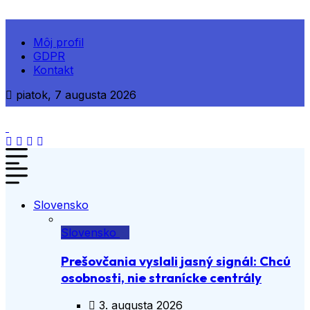
Môj profil
GDPR
Kontakt
piatok, 7 augusta 2026
Slovensko
Slovensko
Prešovčania vyslali jasný signál: Chcú
osobnosti, nie stranícke centrály
3. augusta 2026