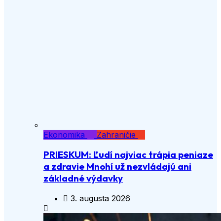
Ekonomika
Zahraničie
PRIESKUM: Ľudí najviac trápia peniaze
a zdravie Mnohí už nezvládajú ani
základné výdavky
3. augusta 2026