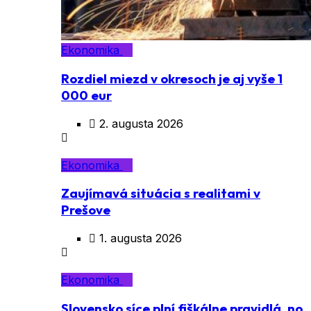
Ekonomika
Rozdiel miezd v okresoch je aj vyše 1
000 eur
2. augusta 2026
Ekonomika
Zaujímavá situácia s realitami v
Prešove
1. augusta 2026
Ekonomika
Slovensko síce plní fiškálne pravidlá, no