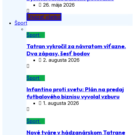
26. mája 2026
Ukázať všetko
Šport
Šport
Tatran vykročil za návratom víťazne.
Dva zápasy, šesť bodov
2. augusta 2026
Šport
Infantino proti svetu: Plán na predaj
futbalového biznisu vyvolal vzburu
1. augusta 2026
Šport
Nové tváre v hádzanárskom Tatrane