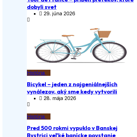
dobyli svet
29. júna 2026
História
Bicykel – jeden z najgeniálnejších
vynálezov, aký sme kedy vytvorili
28. mája 2026
História
Pred 500 rokmi vypuklo v Banskej
Bystrici veľké banícke povstanie