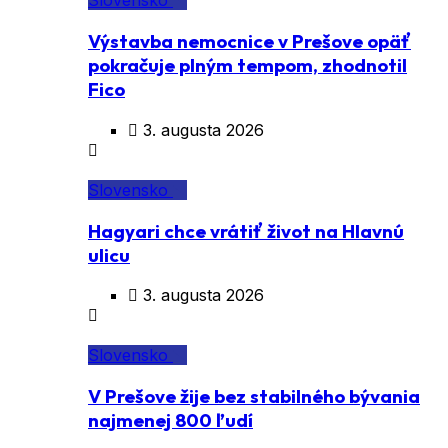
Slovensko
Výstavba nemocnice v Prešove opäť
pokračuje plným tempom, zhodnotil
Fico
3. augusta 2026
Slovensko
Hagyari chce vrátiť život na Hlavnú
ulicu
3. augusta 2026
Slovensko
V Prešove žije bez stabilného bývania
najmenej 800 ľudí