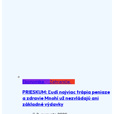
Ekonomika
Zahraničie
PRIESKUM: Ľudí najviac trápia peniaze
a zdravie Mnohí už nezvládajú ani
základné výdavky