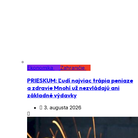
Ekonomika
Zahraničie
PRIESKUM: Ľudí najviac trápia peniaze
a zdravie Mnohí už nezvládajú ani
základné výdavky
3. augusta 2026