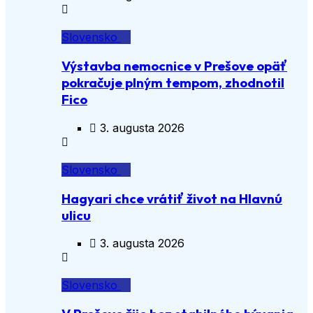
Slovensko
Výstavba nemocnice v Prešove opäť
pokračuje plným tempom, zhodnotil
Fico
3. augusta 2026
Slovensko
Hagyari chce vrátiť život na Hlavnú
ulicu
3. augusta 2026
Slovensko