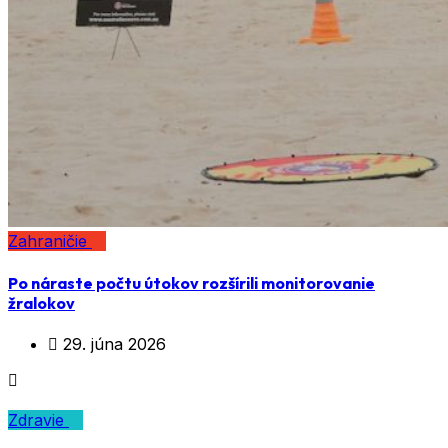
Zahraničie
Po náraste počtu útokov rozšírili monitorovanie
žralokov
29. júna 2026
Zdravie