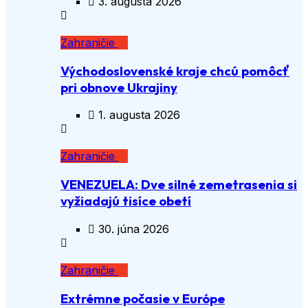
3. augusta 2026
Zahraničie
Východoslovenské kraje chcú pomôcť
pri obnove Ukrajiny
1. augusta 2026
Zahraničie
VENEZUELA: Dve silné zemetrasenia si
vyžiadajú tisíce obetí
30. júna 2026
Zahraničie
Extrémne počasie v Európe