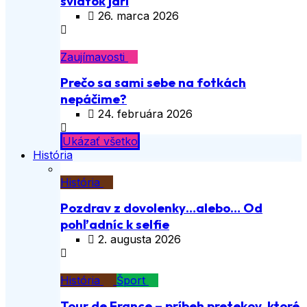
sviatok jari
26. marca 2026
Zaujímavosti
Prečo sa sami sebe na fotkách
nepáčime?
24. februára 2026
Ukázať všetko
História
História
Pozdrav z dovolenky…alebo… Od
pohľadníc k selfie
2. augusta 2026
História
Šport
Tour de France – príbeh pretekov, ktoré