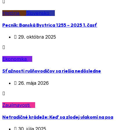
História
Slovensko
Pecník: Banská Bystrica 1255 – 2025 1. časť
29. októbra 2025
Ekonomika
Sťažnosti rušňovodičov sa riešia nedôsledne
26. mája 2026
Zaujímavosti
Netradičné krádeže: Keď sa zlodej ulakomí na psa
30. júla 2025