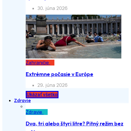
30. júna 2026
Zahraničie
Extrémne počasie v Európe
29. júna 2026
Ukázať všetko
Zdravie
Zdravie
Dva, tri alebo štyri litre? Pitný režim bez