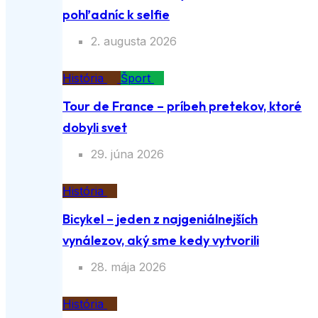
pohľadníc k selfie
2. augusta 2026
História
Šport
Tour de France – príbeh pretekov, ktoré
dobyli svet
29. júna 2026
História
Bicykel – jeden z najgeniálnejších
vynálezov, aký sme kedy vytvorili
28. mája 2026
História