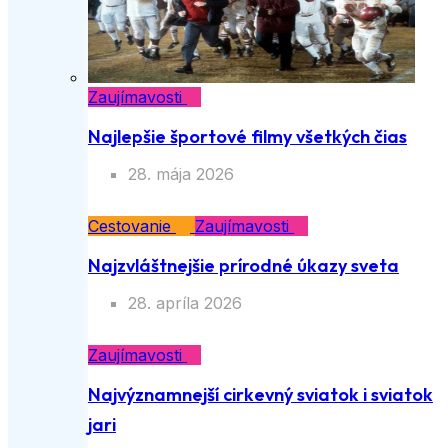
Zaujímavosti
Najlepšie športové filmy všetkých čias
28. mája 2026
Cestovanie
Zaujímavosti
Najzvláštnejšie prírodné úkazy sveta
28. apríla 2026
Zaujímavosti
Najvýznamnejší cirkevný sviatok i sviatok
jari