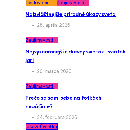
Cestovanie
Zaujímavosti
Najzvláštnejšie prírodné úkazy sveta
28. apríla 2026
Zaujímavosti
Najvýznamnejší cirkevný sviatok i sviatok
jari
26. marca 2026
Zaujímavosti
Prečo sa sami sebe na fotkách
nepáčime?
24. februára 2026
Ukázať všetko