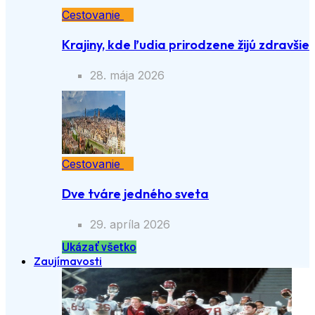
Cestovanie
Krajiny, kde ľudia prirodzene žijú zdravšie
28. mája 2026
Cestovanie
Dve tváre jedného sveta
29. apríla 2026
Ukázať všetko
Zaujímavosti