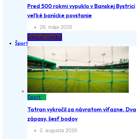
Pred 500 rokmi vypuklo v Banskej Bystrici
veľké banícke povstanie
26. mája 2026
Ukázať všetko
Šport
Šport
Tatran vykročil za návratom víťazne. Dva
zápasy, šesť bodov
2. augusta 2026