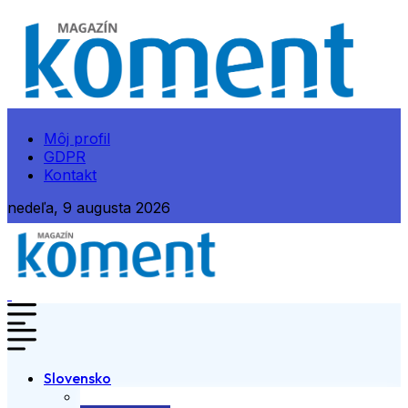
Môj profil
GDPR
Kontakt
nedeľa, 9 augusta 2026
Slovensko