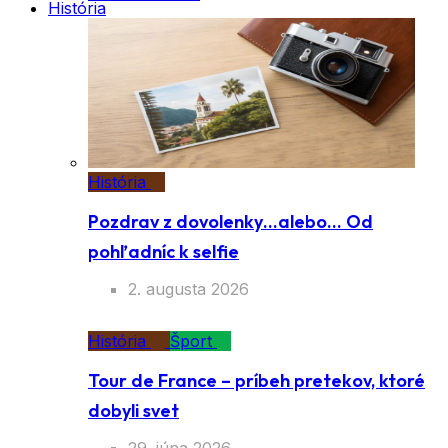
História
História
Pozdrav z dovolenky…alebo… Od
pohľadníc k selfie
2. augusta 2026
História
Šport
Tour de France – príbeh pretekov, ktoré
dobyli svet