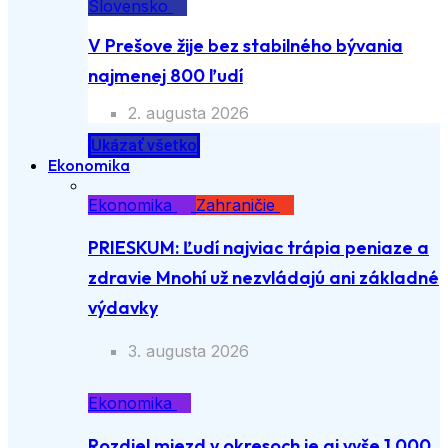
Slovensko
V Prešove žije bez stabilného bývania
najmenej 800 ľudí
2. augusta 2026
Ukázať všetko
Ekonomika
Ekonomika
Zahraničie
PRIESKUM: Ľudí najviac trápia peniaze a
zdravie Mnohí už nezvládajú ani základné
výdavky
3. augusta 2026
Ekonomika
Rozdiel miezd v okresoch je aj vyše 1 000