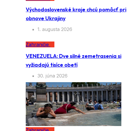
Východoslovenské kraje chcú pomôcť pri
obnove Ukrajiny
1. augusta 2026
Zahraničie
VENEZUELA: Dve silné zemetrasenia si
vyžiadajú tisíce obetí
30. júna 2026
Zahraničie