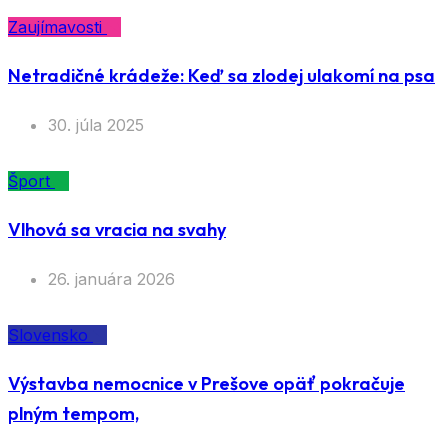
Zaujímavosti
Netradičné krádeže: Keď sa zlodej ulakomí na psa
30. júla 2025
Šport
Vlhová sa vracia na svahy
26. januára 2026
Slovensko
Výstavba nemocnice v Prešove opäť pokračuje
plným tempom,