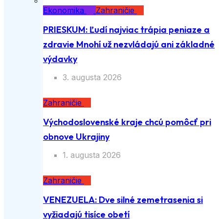
Ekonomika
Zahraničie
PRIESKUM: Ľudí najviac trápia peniaze a
zdravie Mnohí už nezvládajú ani základné
výdavky
3. augusta 2026
Zahraničie
Východoslovenské kraje chcú pomôcť pri
obnove Ukrajiny
1. augusta 2026
Zahraničie
VENEZUELA: Dve silné zemetrasenia si
vyžiadajú tisíce obetí