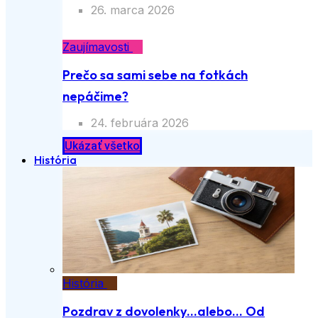
26. marca 2026
Zaujímavosti
Prečo sa sami sebe na fotkách
nepáčime?
24. februára 2026
Ukázať všetko
História
História
Pozdrav z dovolenky…alebo… Od