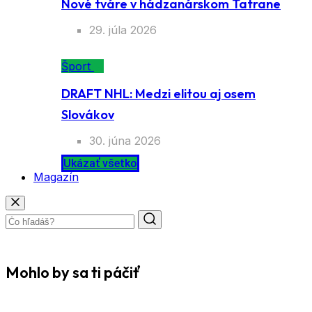
Nové tváre v hádzanárskom Tatrane
29. júla 2026
Šport
DRAFT NHL: Medzi elitou aj osem
Slovákov
30. júna 2026
Ukázať všetko
Magazín
Mohlo by sa ti páčiť