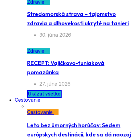
Zdravie
Stredomorská strava – tajomstvo
zdravia a dlhovekosti ukryté na tanieri
30. júna 2026
Zdravie
RECEPT: Vajíčkovo-tuniaková
pomazánka
27. júna 2026
Ukázať všetko
Cestovanie
Cestovanie
Leto bez úmorných horúčav: Sedem
európskych destinácií, kde sa dá naozaj