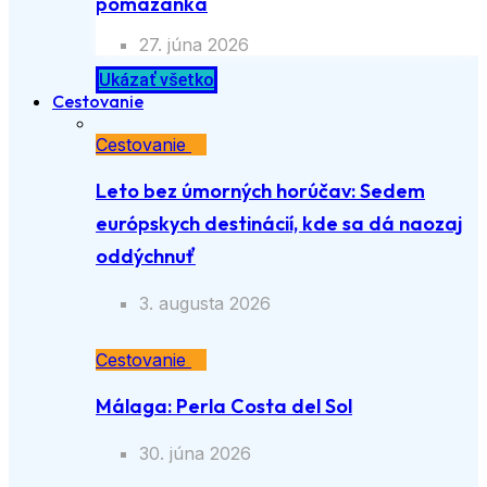
pomazánka
27. júna 2026
Ukázať všetko
Cestovanie
Cestovanie
Leto bez úmorných horúčav: Sedem
európskych destinácií, kde sa dá naozaj
oddýchnuť
3. augusta 2026
Cestovanie
Málaga: Perla Costa del Sol
30. júna 2026