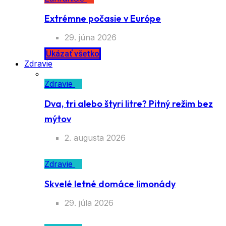
Extrémne počasie v Európe
29. júna 2026
Ukázať všetko
Zdravie
Zdravie
Dva, tri alebo štyri litre? Pitný režim bez
mýtov
2. augusta 2026
Zdravie
Skvelé letné domáce limonády
29. júla 2026