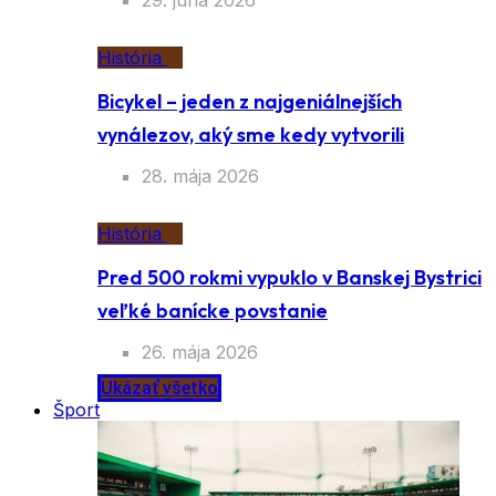
29. júna 2026
História
Bicykel – jeden z najgeniálnejších
vynálezov, aký sme kedy vytvorili
28. mája 2026
História
Pred 500 rokmi vypuklo v Banskej Bystrici
veľké banícke povstanie
26. mája 2026
Ukázať všetko
Šport