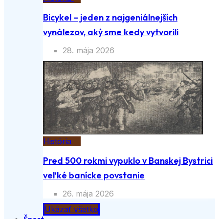
Bicykel – jeden z najgeniálnejších
vynálezov, aký sme kedy vytvorili
28. mája 2026
História
Pred 500 rokmi vypuklo v Banskej Bystrici
veľké banícke povstanie
26. mája 2026
Ukázať všetko