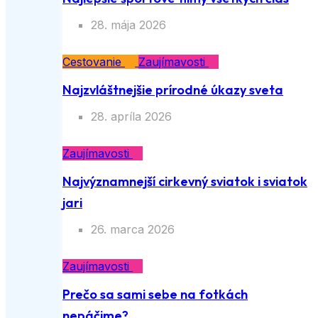
28. mája 2026
Cestovanie
Zaujímavosti
Najzvláštnejšie prírodné úkazy sveta
28. apríla 2026
Zaujímavosti
Najvýznamnejší cirkevný sviatok i sviatok
jari
26. marca 2026
Zaujímavosti
Prečo sa sami sebe na fotkách
nepáčime?