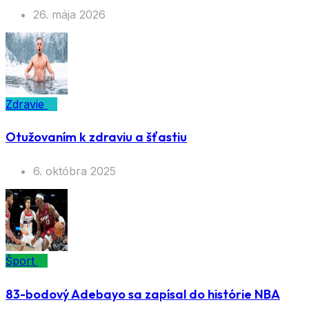
26. mája 2026
Zdravie
Otužovaním k zdraviu a šťastiu
6. októbra 2025
Šport
83-bodový Adebayo sa zapísal do histórie NBA