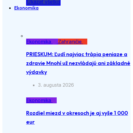
Ukázať všetko
Ekonomika
Ekonomika
Zahraničie
PRIESKUM: Ľudí najviac trápia peniaze a
zdravie Mnohí už nezvládajú ani základné
výdavky
3. augusta 2026
Ekonomika
Rozdiel miezd v okresoch je aj vyše 1 000
eur