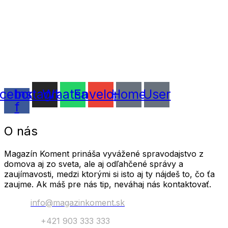
cebook-
Instagram
Whatsapp
Envelope
Home
User
f
O nás
Magazín Koment prináša vyvážené spravodajstvo z
domova aj zo sveta, ale aj odľahčené správy a
zaujímavosti, medzi ktorými si isto aj ty nájdeš to, čo ťa
zaujme. Ak máš pre nás tip, neváhaj nás kontaktovať.
Email:
info@magazinkoment.sk
Telefón:
+421 903 333 333