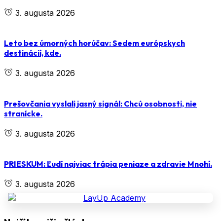
3. augusta 2026
Leto bez úmorných horúčav: Sedem európskych
destinácií, kde.
3. augusta 2026
Prešovčania vyslali jasný signál: Chcú osobnosti, nie
stranícke.
3. augusta 2026
PRIESKUM: Ľudí najviac trápia peniaze a zdravie Mnohí.
3. augusta 2026