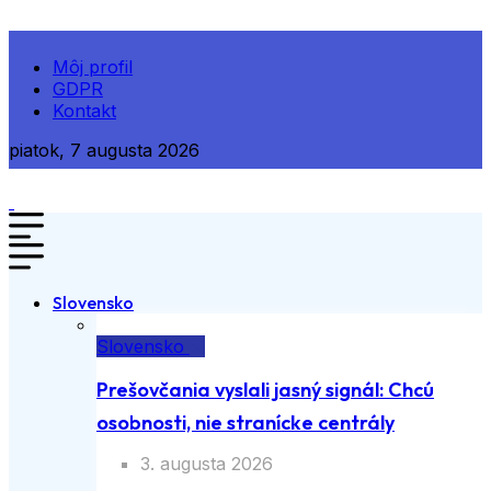
Môj profil
GDPR
Kontakt
piatok, 7 augusta 2026
Slovensko
Slovensko
Prešovčania vyslali jasný signál: Chcú
osobnosti, nie stranícke centrály
3. augusta 2026