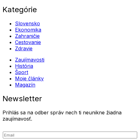
Kategórie
Slovensko
Ekonomika
Zahraničie
Cestovanie
Zdravie
Zaujímavosti
História
Šport
Moje články
Magazín
Newsletter
Prihlás sa na odber správ nech ti neunikne žiadna
zaujímavosť.
E
E
m