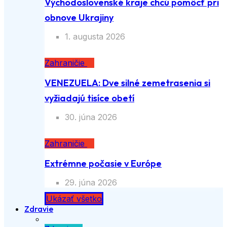
Východoslovenské kraje chcú pomôcť pri
obnove Ukrajiny
1. augusta 2026
Zahraničie
VENEZUELA: Dve silné zemetrasenia si
vyžiadajú tisíce obetí
30. júna 2026
Zahraničie
Extrémne počasie v Európe
29. júna 2026
Ukázať všetko
Zdravie