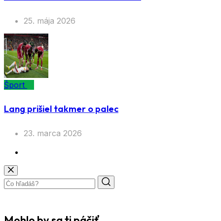
25. mája 2026
Šport
Lang prišiel takmer o palec
23. marca 2026
Mohlo by sa ti páčiť