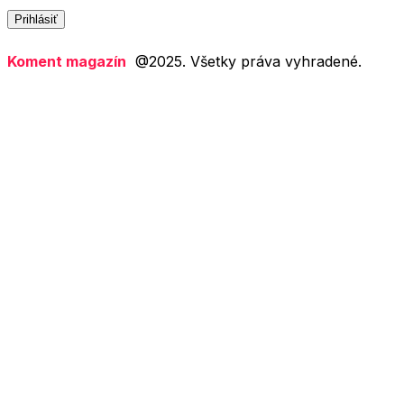
m
a
a
Prihlásiť
i
i
l
l
Koment magazín
@2025. Všetky práva vyhradené.
*