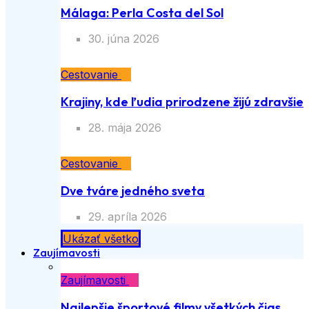
Málaga: Perla Costa del Sol
30. júna 2026
Cestovanie
Krajiny, kde ľudia prirodzene žijú zdravšie
28. mája 2026
Cestovanie
Dve tváre jedného sveta
29. apríla 2026
Ukázať všetko
Zaujímavosti
Zaujímavosti
Najlepšie športové filmy všetkých čias