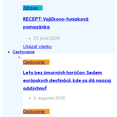
Zdravie
RECEPT: Vajíčkovo-tuniaková
pomazánka
27. júna 2026
Ukázať všetko
Cestovanie
Cestovanie
Leto bez úmorných horúčav: Sedem
európskych destinácií, kde sa dá naozaj
oddýchnuť
3. augusta 2026
Cestovanie