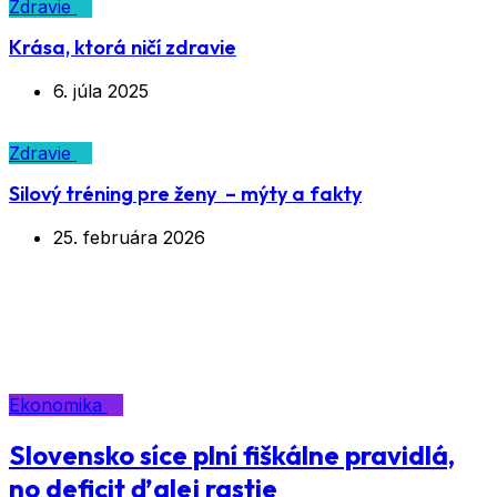
Zdravie
Krása, ktorá ničí zdravie
6. júla 2025
Zdravie
Silový tréning pre ženy – mýty a fakty
25. februára 2026
Značka:
deficit
Ekonomika
Slovensko síce plní fiškálne pravidlá,
no deficit ďalej rastie