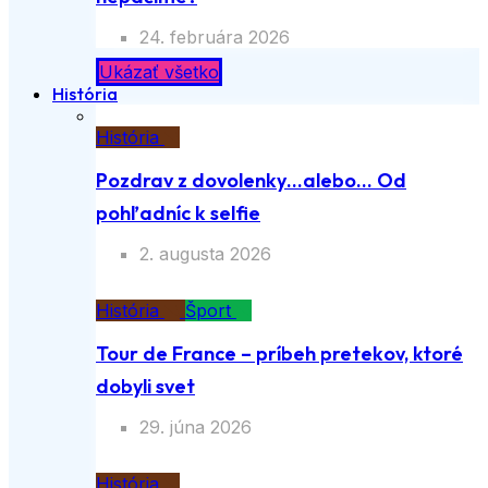
24. februára 2026
Ukázať všetko
História
História
Pozdrav z dovolenky…alebo… Od
pohľadníc k selfie
2. augusta 2026
História
Šport
Tour de France – príbeh pretekov, ktoré
dobyli svet
29. júna 2026
História