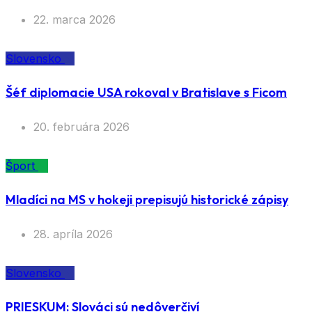
22. marca 2026
Slovensko
Šéf diplomacie USA rokoval v Bratislave s Ficom
20. februára 2026
Šport
Mladíci na MS v hokeji prepisujú historické zápisy
28. apríla 2026
Slovensko
PRIESKUM: Slováci sú nedôverčiví