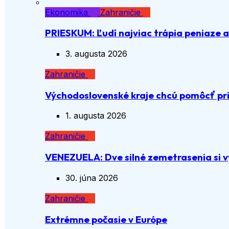
Ekonomika
Zahraničie
PRIESKUM: Ľudí najviac trápia peniaze 
3. augusta 2026
Zahraničie
Východoslovenské kraje chcú pomôcť pri
1. augusta 2026
Zahraničie
VENEZUELA: Dve silné zemetrasenia si vy
30. júna 2026
Zahraničie
Extrémne počasie v Európe