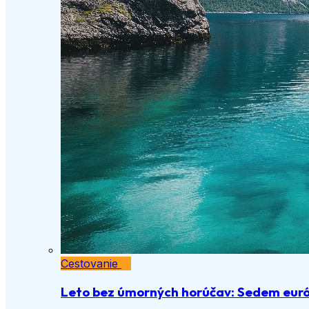
Cestovanie
Leto bez úmorných horúčav: Sedem euró