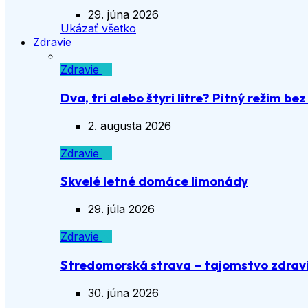
29. júna 2026
Ukázať všetko
Zdravie
Zdravie
Dva, tri alebo štyri litre? Pitný režim be
2. augusta 2026
Zdravie
Skvelé letné domáce limonády
29. júla 2026
Zdravie
Stredomorská strava – tajomstvo zdravia
30. júna 2026