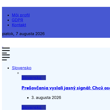
Môj profil
GDPR
Kontakt
piatok, 7 augusta 2026
Slovensko
Slovensko
Prešovčania vyslali jasný signál: Chcú os
3. augusta 2026
Slovensko