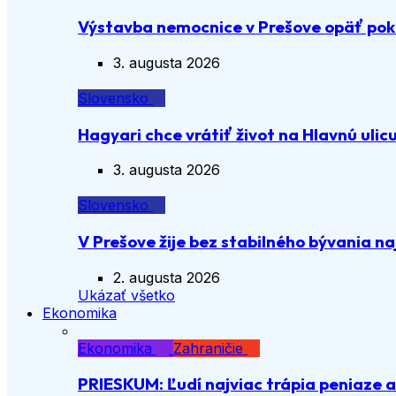
Výstavba nemocnice v Prešove opäť pok
3. augusta 2026
Slovensko
Hagyari chce vrátiť život na Hlavnú ulic
3. augusta 2026
Slovensko
V Prešove žije bez stabilného bývania n
2. augusta 2026
Ukázať všetko
Ekonomika
Ekonomika
Zahraničie
PRIESKUM: Ľudí najviac trápia peniaze 