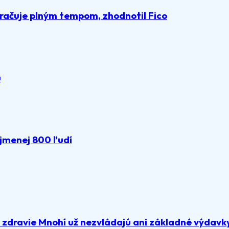
račuje plným tempom, zhodnotil Fico
u
ajmenej 800 ľudí
a zdravie Mnohí už nezvládajú ani základné výdavk