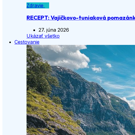
Zdravie
RECEPT: Vajíčkovo-tuniaková pomazán
27. júna 2026
Ukázať všetko
Cestovanie