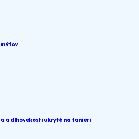
z mýtov
 a dlhovekosti ukryté na tanieri