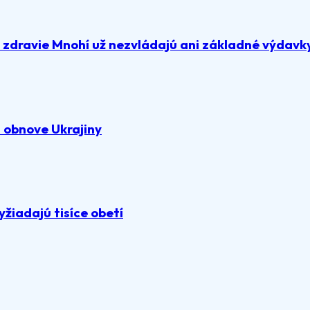
a zdravie Mnohí už nezvládajú ani základné výdavk
 obnove Ukrajiny
žiadajú tisíce obetí