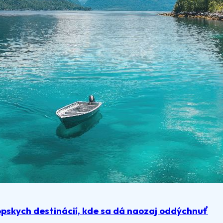
pskych destinácií, kde sa dá naozaj oddýchnuť