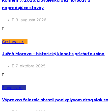
Koment 7/2026: Dovolenka bez horúčav a
napredujúce stavby
3. augusta 2026
Cestovanie
Južná Morava – historický klenot s príchuťou vína
7. októbra 2025
Slovensko
Výpravca železníc ohrozil pod vplyvom drog vlak so