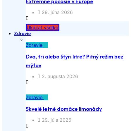
Extrémne počasie v Európe
29. júna 2026
Ukázať všetko
Zdravie
Zdravie
Dva, tri alebo štyri litre? Pitný režim bez
mýtov
2. augusta 2026
Zdravie
Skvelé letné domáce limonády
29. júla 2026