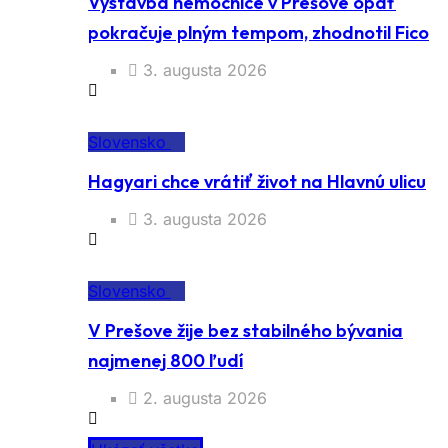
Výstavba nemocnice v Prešove opäť
pokračuje plným tempom, zhodnotil Fico
3. augusta 2026
Slovensko
Hagyari chce vrátiť život na Hlavnú ulicu
3. augusta 2026
Slovensko
V Prešove žije bez stabilného bývania
najmenej 800 ľudí
2. augusta 2026