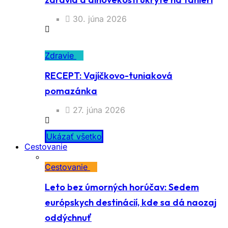
30. júna 2026
Zdravie
RECEPT: Vajíčkovo-tuniaková
pomazánka
27. júna 2026
Ukázať všetko
Cestovanie
Cestovanie
Leto bez úmorných horúčav: Sedem
európskych destinácií, kde sa dá naozaj
oddýchnuť