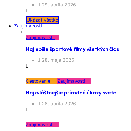
29. apríla 2026
Ukázať všetko
Zaujímavosti
Zaujímavosti
Najlepšie športové filmy všetkých čias
28. mája 2026
Cestovanie
Zaujímavosti
Najzvláštnejšie prírodné úkazy sveta
28. apríla 2026
Zaujímavosti