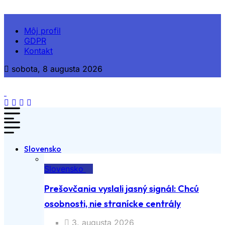
Môj profil
GDPR
Kontakt
sobota, 8 augusta 2026
Slovensko
Slovensko
Prešovčania vyslali jasný signál: Chcú
osobnosti, nie stranícke centrály
3. augusta 2026