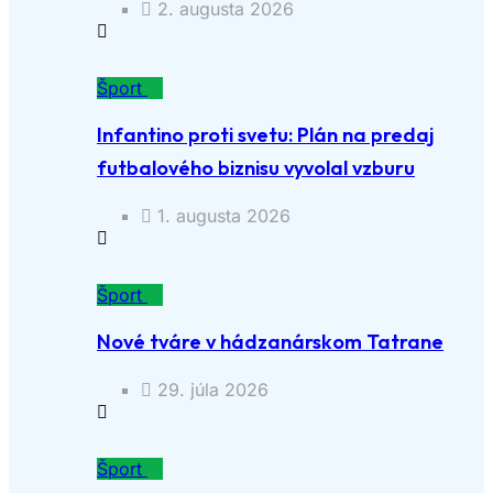
2. augusta 2026
Šport
Infantino proti svetu: Plán na predaj
futbalového biznisu vyvolal vzburu
1. augusta 2026
Šport
Nové tváre v hádzanárskom Tatrane
29. júla 2026
Šport