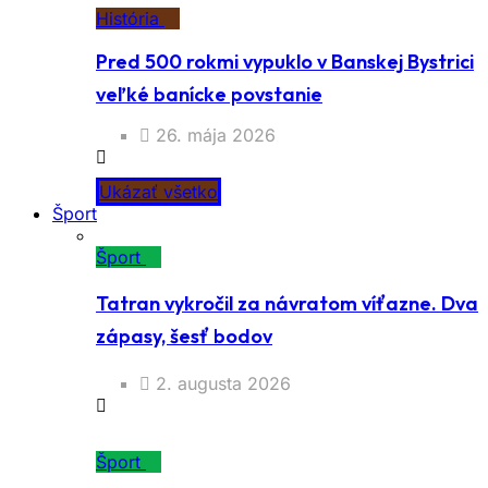
História
Pred 500 rokmi vypuklo v Banskej Bystrici
veľké banícke povstanie
26. mája 2026
Ukázať všetko
Šport
Šport
Tatran vykročil za návratom víťazne. Dva
zápasy, šesť bodov
2. augusta 2026
Šport