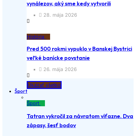
vynálezov, aký sme kedy vytvorili
28. mája 2026
História
Pred 500 rokmi vypuklo v Banskej Bystrici
veľké banícke povstanie
26. mája 2026
Ukázať všetko
Šport
Šport
Tatran vykročil za návratom víťazne. Dva
zápasy, šesť bodov