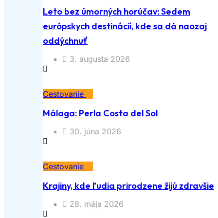
Leto bez úmorných horúčav: Sedem
európskych destinácií, kde sa dá naozaj
oddýchnuť
3. augusta 2026
Cestovanie
Málaga: Perla Costa del Sol
30. júna 2026
Cestovanie
Krajiny, kde ľudia prirodzene žijú zdravšie
28. mája 2026