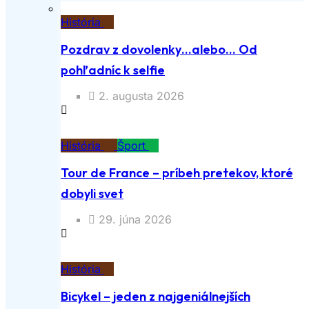
História
Pozdrav z dovolenky…alebo… Od
pohľadníc k selfie
2. augusta 2026
História
Šport
Tour de France – príbeh pretekov, ktoré
dobyli svet
29. júna 2026
História
Bicykel – jeden z najgeniálnejších