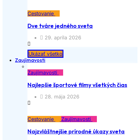
Cestovanie
Dve tváre jedného sveta
29. apríla 2026
Ukázať všetko
Zaujímavosti
Zaujímavosti
Najlepšie športové filmy všetkých čias
28. mája 2026
Cestovanie
Zaujímavosti
Najzvláštnejšie prírodné úkazy sveta