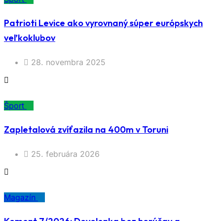
Patrioti Levice ako vyrovnaný súper európskych
veľkoklubov
28. novembra 2025
Šport
Zapletalová zvíťazila na 400m v Toruni
25. februára 2026
Magazín