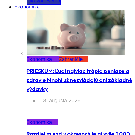
Ukázať všetko
Ekonomika
Ekonomika
Zahraničie
PRIESKUM: Ľudí najviac trápia peniaze a
zdravie Mnohí už nezvládajú ani základné
výdavky
3. augusta 2026
Ekonomika
Rozdiel miezd v okresoch je aj vyše 1 000