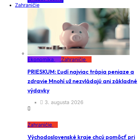
Zahraničie
Ekonomika
Zahraničie
PRIESKUM: Ľudí najviac trápia peniaze a
zdravie Mnohí už nezvládajú ani základné
výdavky
3. augusta 2026
Zahraničie
Východoslovenské kraje chcú pomôcť pri