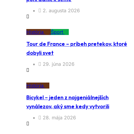
2. augusta 2026
História
Šport
Tour de France – príbeh pretekov, ktoré
dobyli svet
29. júna 2026
História
Bicykel – jeden z najgeniálnejších
vynálezov, aký sme kedy vytvorili
28. mája 2026