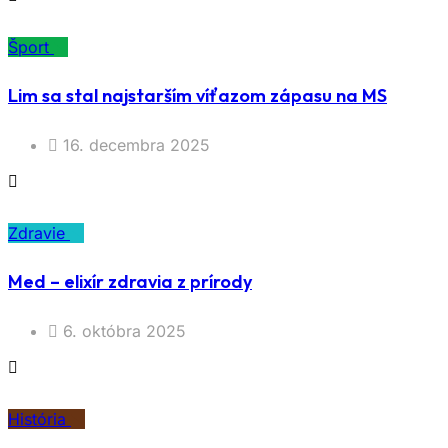
Šport
Lim sa stal najstarším víťazom zápasu na MS
16. decembra 2025
Zdravie
Med – elixír zdravia z prírody
6. októbra 2025
História