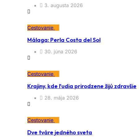
3. augusta 2026
Cestovanie
Málaga: Perla Costa del Sol
30. júna 2026
Cestovanie
Krajiny, kde ľudia prirodzene žijú zdravšie
28. mája 2026
Cestovanie
Dve tváre jedného sveta