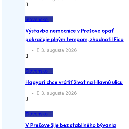
Slovensko
Výstavba nemocnice v Prešove opäť
pokračuje plným tempom, zhodnotil Fico
3. augusta 2026
Slovensko
Hagyari chce vrátiť život na Hlavnú ulicu
3. augusta 2026
Slovensko
V Prešove žije bez stabilného bývania