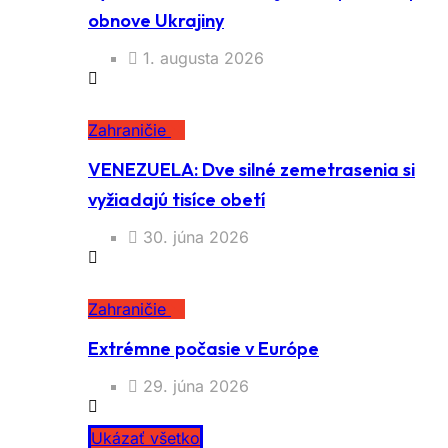
obnove Ukrajiny
1. augusta 2026
Zahraničie
VENEZUELA: Dve silné zemetrasenia si
vyžiadajú tisíce obetí
30. júna 2026
Zahraničie
Extrémne počasie v Európe
29. júna 2026
Ukázať všetko