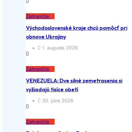
Zahraničie
Východoslovenské kraje chcú pomôcť pri
obnove Ukrajiny
1. augusta 2026
Zahraničie
VENEZUELA: Dve silné zemetrasenia si
vyžiadajú tisíce obetí
30. júna 2026
Zahraničie