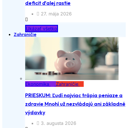
deficit ďalej rastie
27. mája 2026
Ukázať všetko
Zahraničie
Ekonomika
Zahraničie
PRIESKUM: Ľudí najviac trápia peniaze a
zdravie Mnohí už nezvládajú ani základné
výdavky
3. augusta 2026