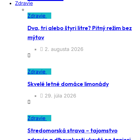
Zdravie
Zdravie
Dva, tri alebo štyri litre? Pitný režim bez
mýtov
2. augusta 2026
Zdravie
Skvelé letné domáce limonády
29. júla 2026
Zdravie
Stredomorská strava – tajomstvo
zdravia a dlhovekosti ukryté na tanieri