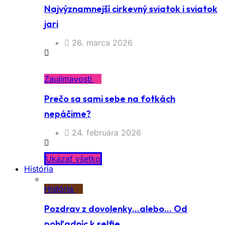
Najvýznamnejší cirkevný sviatok i sviatok
jari
26. marca 2026
Zaujímavosti
Prečo sa sami sebe na fotkách
nepáčime?
24. februára 2026
Ukázať všetko
História
História
Pozdrav z dovolenky…alebo… Od
pohľadníc k selfie