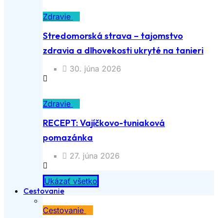
Zdravie
Stredomorská strava – tajomstvo
zdravia a dlhovekosti ukryté na tanieri
30. júna 2026
Zdravie
RECEPT: Vajíčkovo-tuniaková
pomazánka
27. júna 2026
Ukázať všetko
Cestovanie
Cestovanie