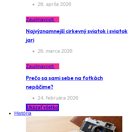
Najzvláštnejšie prírodné úkazy sveta
28. apríla 2026
Zaujímavosti
Najvýznamnejší cirkevný sviatok i
sviatok jari
26. marca 2026
Zaujímavosti
Prečo sa sami sebe na fotkách
nepáčime?
24. februára 2026
Ukázať všetko
História