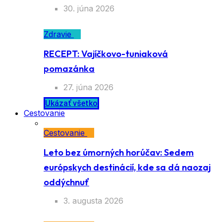
a dlhovekosti ukryté na tanieri
30. júna 2026
Zdravie
RECEPT: Vajíčkovo-tuniaková
pomazánka
27. júna 2026
Ukázať všetko
Cestovanie
Cestovanie
Leto bez úmorných horúčav: Sedem
európskych destinácií, kde sa dá naozaj
oddýchnuť
3. augusta 2026