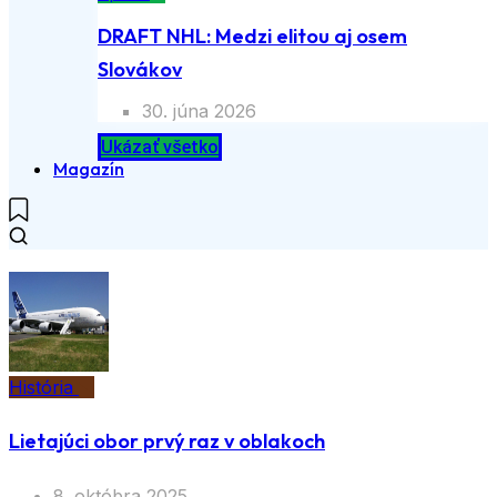
Šport
DRAFT NHL: Medzi elitou aj osem
Slovákov
30. júna 2026
Ukázať všetko
Magazín
História
Lietajúci obor prvý raz v oblakoch