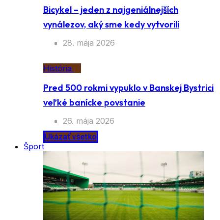
História
Bicykel – jeden z najgeniálnejších
vynálezov, aký sme kedy vytvorili
28. mája 2026
História
Pred 500 rokmi vypuklo v Banskej
Bystrici veľké banícke povstanie
26. mája 2026
Ukázať všetko
Šport