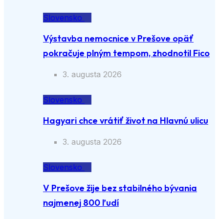
Slovensko
Výstavba nemocnice v Prešove opäť
pokračuje plným tempom, zhodnotil Fico
3. augusta 2026
Slovensko
Hagyari chce vrátiť život na Hlavnú ulicu
3. augusta 2026
Slovensko
V Prešove žije bez stabilného bývania
najmenej 800 ľudí