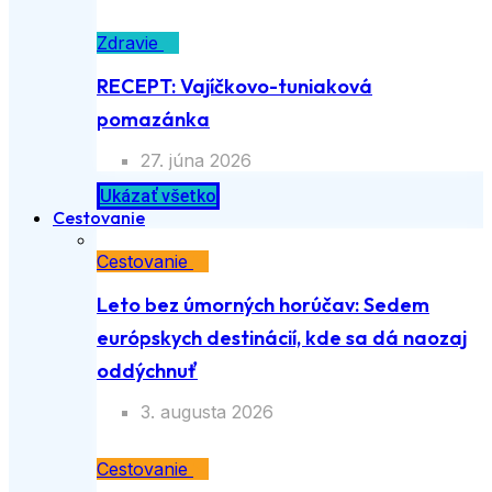
Zdravie
RECEPT: Vajíčkovo-tuniaková
pomazánka
27. júna 2026
Ukázať všetko
Cestovanie
Cestovanie
Leto bez úmorných horúčav: Sedem
európskych destinácií, kde sa dá naozaj
oddýchnuť
3. augusta 2026
Cestovanie