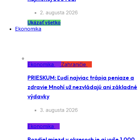
najmenej 800 ľudí
2. augusta 2026
Ukázať všetko
Ekonomika
Ekonomika
Zahraničie
PRIESKUM: Ľudí najviac trápia peniaze a
zdravie Mnohí už nezvládajú ani
základné výdavky
3. augusta 2026
Ekonomika