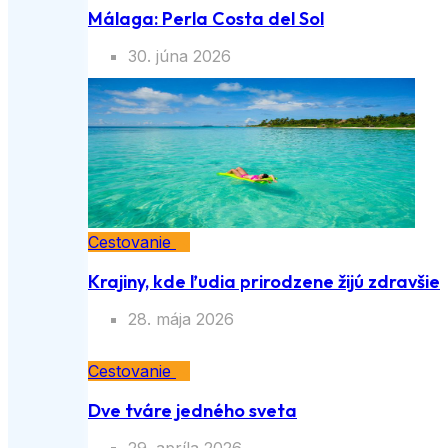
Málaga: Perla Costa del Sol
30. júna 2026
Cestovanie
Krajiny, kde ľudia prirodzene žijú
zdravšie
28. mája 2026
Cestovanie
Dve tváre jedného sveta