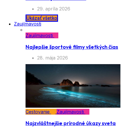
Cestovanie
Dve tváre jedného sveta
29. apríla 2026
Ukázať všetko
Zaujímavosti
Zaujímavosti
Najlepšie športové filmy všetkých čias
28. mája 2026
Cestovanie
Zaujímavosti