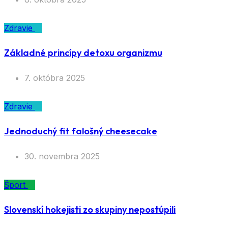
8. októbra 2025
Zdravie
Základné princípy detoxu organizmu
7. októbra 2025
Zdravie
Jednoduchý fit falošný cheesecake
30. novembra 2025
Šport
Slovenskí hokejisti zo skupiny nepostúpili