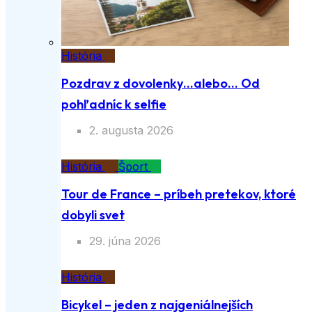
História
Pozdrav z dovolenky…alebo… Od
pohľadníc k selfie
2. augusta 2026
História
Šport
Tour de France – príbeh pretekov, ktoré
dobyli svet
29. júna 2026
História