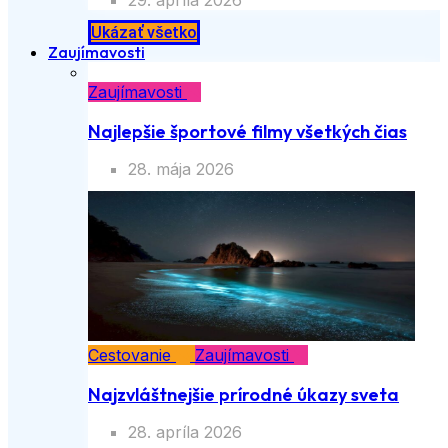
29. apríla 2026
Ukázať všetko
Zaujímavosti
Zaujímavosti
Najlepšie športové filmy všetkých čias
28. mája 2026
Cestovanie
Zaujímavosti
Najzvláštnejšie prírodné úkazy sveta