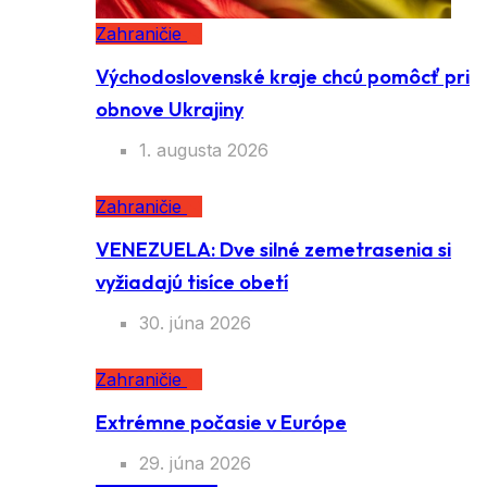
Zahraničie
Východoslovenské kraje chcú pomôcť
pri obnove Ukrajiny
1. augusta 2026
Zahraničie
VENEZUELA: Dve silné zemetrasenia si
vyžiadajú tisíce obetí
30. júna 2026
Zahraničie
Extrémne počasie v Európe