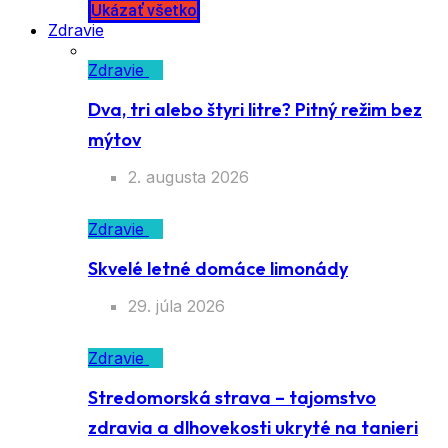
29. júna 2026
Ukázať všetko
Zdravie
Zdravie
Dva, tri alebo štyri litre? Pitný režim bez
mýtov
2. augusta 2026
Zdravie
Skvelé letné domáce limonády
29. júla 2026
Zdravie
Stredomorská strava – tajomstvo zdravia