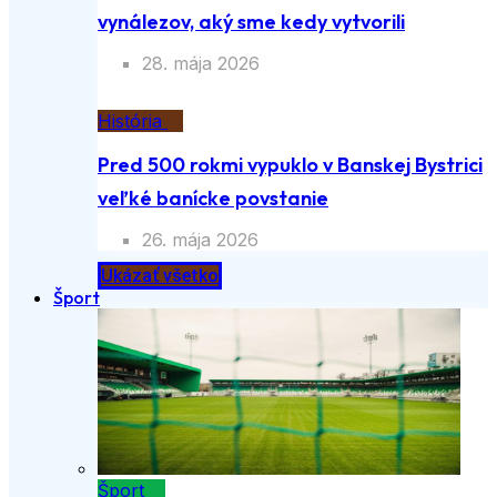
Bicykel – jeden z najgeniálnejších
vynálezov, aký sme kedy vytvorili
28. mája 2026
História
Pred 500 rokmi vypuklo v Banskej
Bystrici veľké banícke povstanie
26. mája 2026
Ukázať všetko
Šport