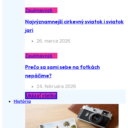
28. apríla 2026
Zaujímavosti
Najvýznamnejší cirkevný sviatok i
sviatok jari
26. marca 2026
Zaujímavosti
Prečo sa sami sebe na fotkách
nepáčime?
24. februára 2026
Ukázať všetko
História