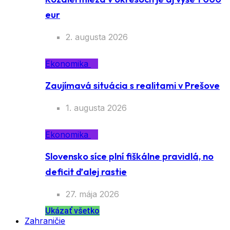
Rozdiel miezd v okresoch je aj vyše 1
000 eur
2. augusta 2026
Ekonomika
Zaujímavá situácia s realitami v Prešove
1. augusta 2026
Ekonomika
Slovensko síce plní fiškálne pravidlá, no
deficit ďalej rastie
27. mája 2026
Ukázať všetko