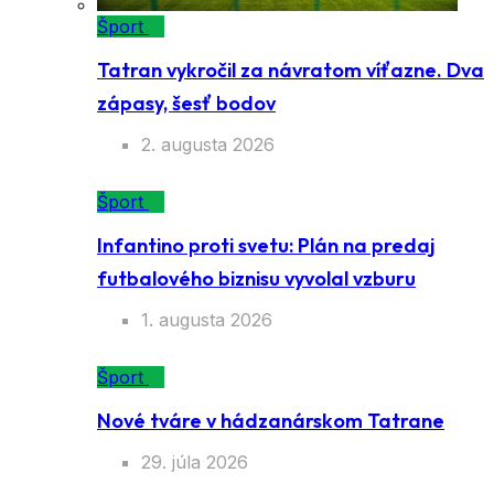
Šport
Tatran vykročil za návratom víťazne. Dva
zápasy, šesť bodov
2. augusta 2026
Šport
Infantino proti svetu: Plán na predaj
futbalového biznisu vyvolal vzburu
1. augusta 2026
Šport
Nové tváre v hádzanárskom Tatrane