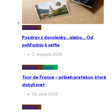
História
Pozdrav z dovolenky…alebo… Od
pohľadníc k selfie
2. augusta 2026
História
Šport
Tour de France – príbeh pretekov, ktoré
dobyli svet
29. júna 2026