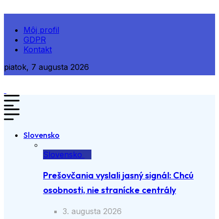
Môj profil
GDPR
Kontakt
piatok, 7 augusta 2026
Slovensko
Slovensko
Prešovčania vyslali jasný signál: Chcú
osobnosti, nie stranícke centrály
3. augusta 2026