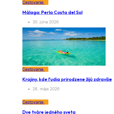
Cestovanie
Málaga: Perla Costa del Sol
30. júna 2026
Cestovanie
Krajiny, kde ľudia prirodzene žijú
zdravšie
28. mája 2026