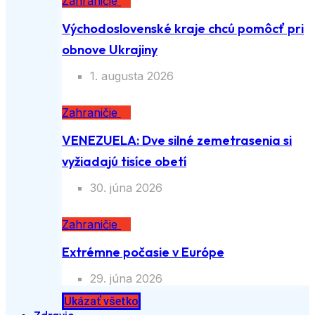
Zahraničie
Východoslovenské kraje chcú pomôcť
pri obnove Ukrajiny
1. augusta 2026
Zahraničie
VENEZUELA: Dve silné zemetrasenia si
vyžiadajú tisíce obetí
30. júna 2026
Zahraničie
Extrémne počasie v Európe
29. júna 2026
Ukázať všetko