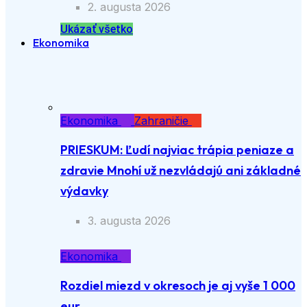
2. augusta 2026
Ukázať všetko
Ekonomika
Ekonomika
Zahraničie
PRIESKUM: Ľudí najviac trápia peniaze a
zdravie Mnohí už nezvládajú ani
základné výdavky
3. augusta 2026
Ekonomika
Rozdiel miezd v okresoch je aj vyše 1
000 eur