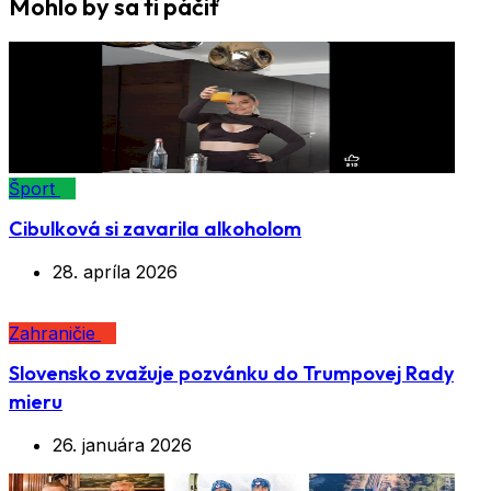
Mohlo by sa ti páčiť
Šport
Cibulková si zavarila alkoholom
28. apríla 2026
Zahraničie
Slovensko zvažuje pozvánku do Trumpovej Rady
mieru
26. januára 2026