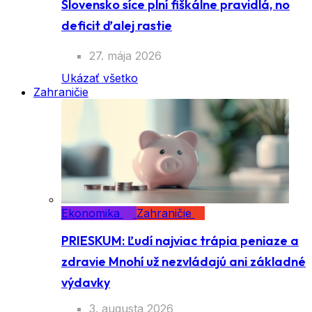
Slovensko síce plní fiškálne pravidlá, no
deficit ďalej rastie
27. mája 2026
Ukázať všetko
Zahraničie
Ekonomika
Zahraničie
PRIESKUM: Ľudí najviac trápia peniaze a
zdravie Mnohí už nezvládajú ani základné
výdavky
3. augusta 2026