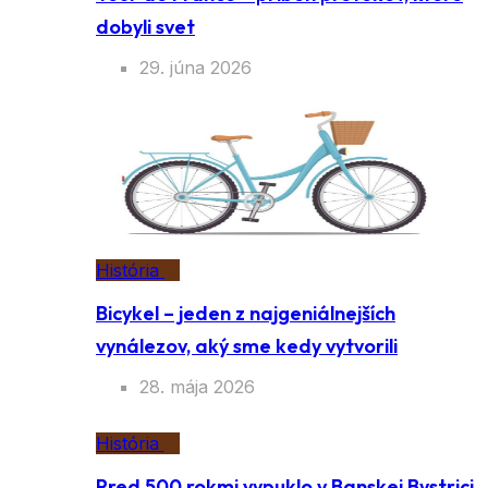
dobyli svet
29. júna 2026
História
Bicykel – jeden z najgeniálnejších
vynálezov, aký sme kedy vytvorili
28. mája 2026
História
Pred 500 rokmi vypuklo v Banskej Bystrici