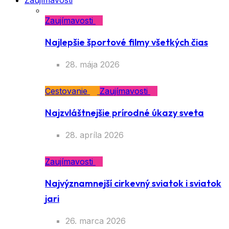
Zaujímavosti
Zaujímavosti
Najlepšie športové filmy všetkých čias
28. mája 2026
Cestovanie
Zaujímavosti
Najzvláštnejšie prírodné úkazy sveta
28. apríla 2026
Zaujímavosti
Najvýznamnejší cirkevný sviatok i sviatok
jari
26. marca 2026