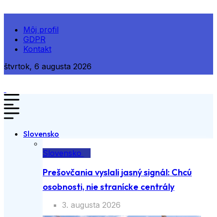
Môj profil
GDPR
Kontakt
štvrtok, 6 augusta 2026
Slovensko
Slovensko
Prešovčania vyslali jasný signál: Chcú
osobnosti, nie stranícke centrály
3. augusta 2026