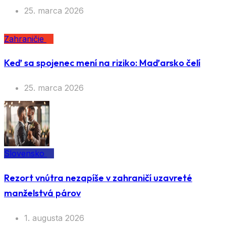
25. marca 2026
Zahraničie
Keď sa spojenec mení na riziko: Maďarsko čelí
25. marca 2026
Slovensko
Rezort vnútra nezapíše v zahraničí uzavreté
manželstvá párov
1. augusta 2026