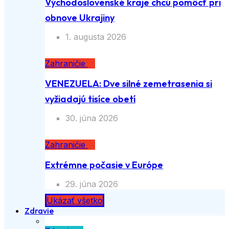
Východoslovenské kraje chcú pomôcť pri
obnove Ukrajiny
1. augusta 2026
Zahraničie
VENEZUELA: Dve silné zemetrasenia si
vyžiadajú tisíce obetí
30. júna 2026
Zahraničie
Extrémne počasie v Európe
29. júna 2026
Ukázať všetko
Zdravie