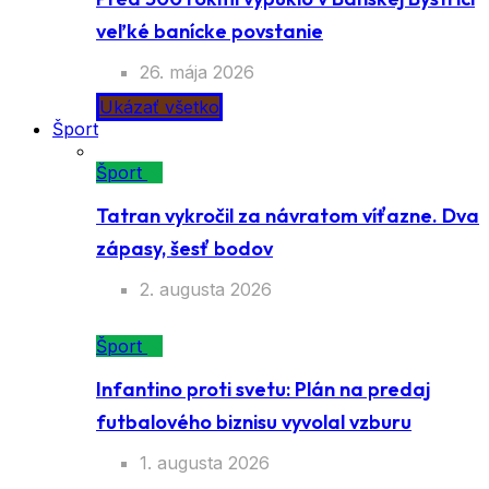
veľké banícke povstanie
26. mája 2026
Ukázať všetko
Šport
Šport
Tatran vykročil za návratom víťazne. Dva
zápasy, šesť bodov
2. augusta 2026
Šport
Infantino proti svetu: Plán na predaj
futbalového biznisu vyvolal vzburu
1. augusta 2026