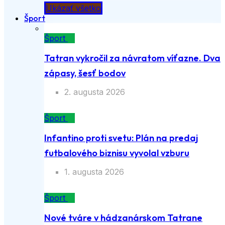
Ukázať všetko
Šport
Šport
Tatran vykročil za návratom víťazne. Dva
zápasy, šesť bodov
2. augusta 2026
Šport
Infantino proti svetu: Plán na predaj
futbalového biznisu vyvolal vzburu
1. augusta 2026
Šport
Nové tváre v hádzanárskom Tatrane