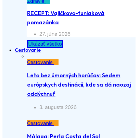
Zdravie
RECEPT: Vajíčkovo-tuniaková
pomazánka
27. júna 2026
Ukázať všetko
Cestovanie
Cestovanie
Leto bez úmorných horúčav: Sedem
európskych destinácií, kde sa dá naozaj
oddýchnuť
3. augusta 2026
Cestovanie
Málaga: Perla Costa del Sol