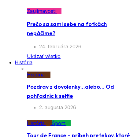
Zaujímavosti
Prečo sa sami sebe na fotkách
nepáčime?
24. februára 2026
Ukázať všetko
História
História
Pozdrav z dovolenky…alebo… Od
pohľadníc k selfie
2. augusta 2026
História
Šport
Tour de France – príbeh pretekov, ktoré