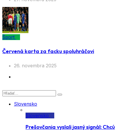
Šport
Červená karta za facku spoluhráčovi
26. novembra 2025
Slovensko
Slovensko
Prešovčania vyslali jasný signál: Chcú