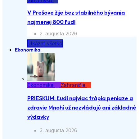
Slovensko
V Prešove žije bez stabilného bývania
najmenej 800 ľudí
2. augusta 2026
Ukázať všetko
Ekonomika
Ekonomika
Zahraničie
PRIESKUM: Ľudí najviac trápia peniaze a
zdravie Mnohí už nezvládajú ani základné
výdavky
3. augusta 2026