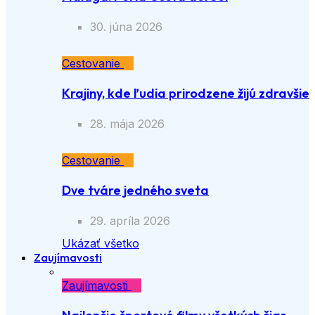
30. júna 2026
Cestovanie
Krajiny, kde ľudia prirodzene žijú zdravšie
28. mája 2026
Cestovanie
Dve tváre jedného sveta
29. apríla 2026
Ukázať všetko
Zaujímavosti
Zaujímavosti