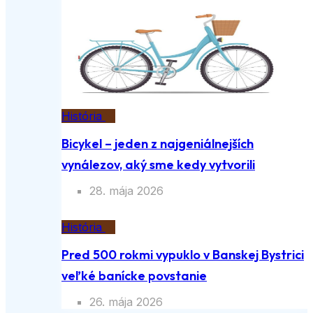
História
Bicykel – jeden z najgeniálnejších
vynálezov, aký sme kedy vytvorili
28. mája 2026
História
Pred 500 rokmi vypuklo v Banskej Bystrici
veľké banícke povstanie
26. mája 2026