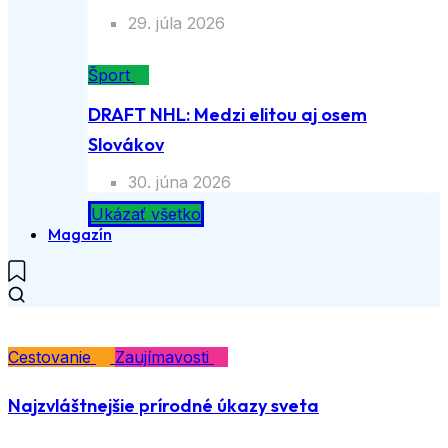
29. júla 2026
Šport
DRAFT NHL: Medzi elitou aj osem
Slovákov
30. júna 2026
Ukázať všetko
Magazín
Cestovanie
Zaujímavosti
Najzvláštnejšie prírodné úkazy sveta