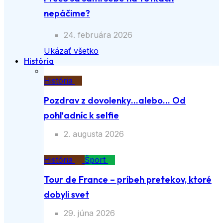
nepáčime?
24. februára 2026
Ukázať všetko
História
História
Pozdrav z dovolenky…alebo… Od
pohľadníc k selfie
2. augusta 2026
História
Šport
Tour de France – príbeh pretekov, ktoré
dobyli svet
29. júna 2026