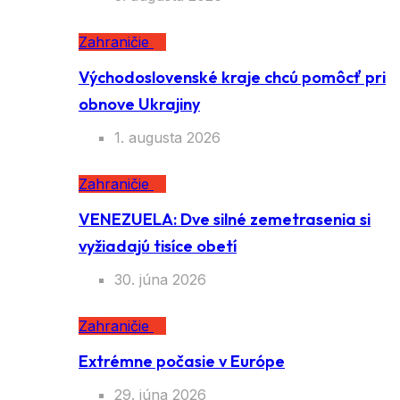
Zahraničie
Východoslovenské kraje chcú pomôcť pri
obnove Ukrajiny
1. augusta 2026
Zahraničie
VENEZUELA: Dve silné zemetrasenia si
vyžiadajú tisíce obetí
30. júna 2026
Zahraničie
Extrémne počasie v Európe
29. júna 2026