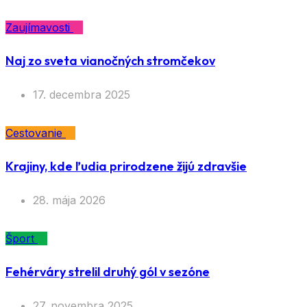
Zaujímavosti
Naj zo sveta vianočných stromčekov
17. decembra 2025
Cestovanie
Krajiny, kde ľudia prirodzene žijú zdravšie
28. mája 2026
Šport
Fehérváry strelil druhý gól v sezóne
27. novembra 2025