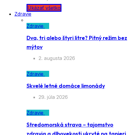
Ukázať všetko
Zdravie
Zdravie
Dva, tri alebo štyri litre? Pitný režim bez
mýtov
2. augusta 2026
Zdravie
Skvelé letné domáce limonády
29. júla 2026
Zdravie
Stredomorská strava – tajomstvo
zdravia a dlhovekosti ukryté na tanieri