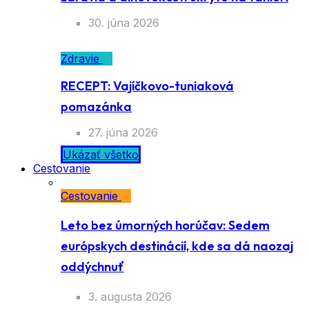
30. júna 2026
Zdravie
RECEPT: Vajíčkovo-tuniaková
pomazánka
27. júna 2026
Ukázať všetko
Cestovanie
Cestovanie
Leto bez úmorných horúčav: Sedem
európskych destinácií, kde sa dá naozaj
oddýchnuť
3. augusta 2026