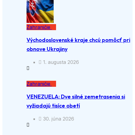
Zahraničie
Východoslovenské kraje chcú pomôcť pri
obnove Ukrajiny
1. augusta 2026
Zahraničie
VENEZUELA: Dve silné zemetrasenia si
vyžiadajú tisíce obetí
30. júna 2026