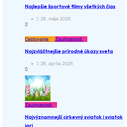
Najlepšie športové filmy všetkých čias
28. mája 2026
Cestovanie
Zaujímavosti
Najzvláštnejšie prírodné úkazy sveta
28. apríla 2026
Zaujímavosti
Najvýznamnejší cirkevný sviatok i sviatok
jari