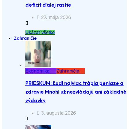
deficit ďalej rastie
27. mája 2026
Ukázať všetko
Zahraničie
Ekonomika
Zahraničie
PRIESKUM: Ľudí najviac trápia peniaze a
zdravie Mnohí už nezvládajú ani základné
výdavky
3. augusta 2026