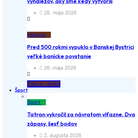
vynálezov, aký sme kedy vytvorili
28. mája 2026
História
Pred 500 rokmi vypuklo v Banskej Bystrici
veľké banícke povstanie
26. mája 2026
Ukázať všetko
Šport
Šport
Tatran vykročil za návratom víťazne. Dva
zápasy, šesť bodov
2. augusta 2026