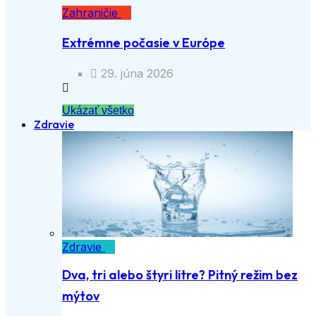
Zahraničie
Extrémne počasie v Európe
29. júna 2026
Ukázať všetko
Zdravie
Zdravie
Dva, tri alebo štyri litre? Pitný režim bez
mýtov