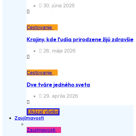
30. júna 2026
Cestovanie
Krajiny, kde ľudia prirodzene žijú zdravšie
28. mája 2026
Cestovanie
Dve tváre jedného sveta
29. apríla 2026
Ukázať všetko
Zaujímavosti
Zaujímavosti