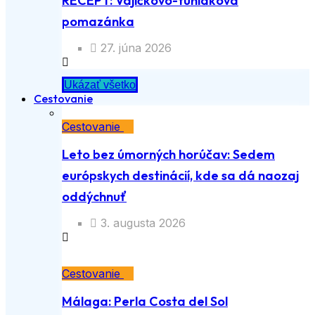
RECEPT: Vajíčkovo-tuniaková
pomazánka
27. júna 2026
Ukázať všetko
Cestovanie
Cestovanie
Leto bez úmorných horúčav: Sedem
európskych destinácií, kde sa dá naozaj
oddýchnuť
3. augusta 2026
Cestovanie
Málaga: Perla Costa del Sol