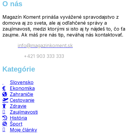
O nás
Magazín Koment prináša vyvážené spravodajstvo z
domova aj zo sveta, ale aj odľahčené správy a
zaujímavosti, medzi ktorými si isto aj ty nájdeš to, čo ťa
zaujme. Ak máš pre nás tip, neváhaj nás kontaktovať.
Email:
info@magazinkoment.sk
Telefón:
+421 903 333 333
Kategórie
Slovensko
Ekonomika
Zahraničie
Cestovanie
Zdravie
Zaujímavosti
História
Šport
Moje články