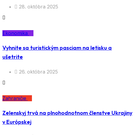
28. októbra 2025
Ekonomika
Vyhnite sa turistickým pasciam na letisku a
ušetrite
26. októbra 2025
Zahraničie
Zelenskyj trvá na plnohodnotnom členstve Ukrajiny
v Európskej