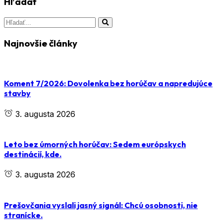
Hľadať
Najnovšie články
Koment 7/2026: Dovolenka bez horúčav a napredujúce
stavby
3. augusta 2026
Leto bez úmorných horúčav: Sedem európskych
destinácií, kde.
3. augusta 2026
Prešovčania vyslali jasný signál: Chcú osobnosti, nie
stranícke.