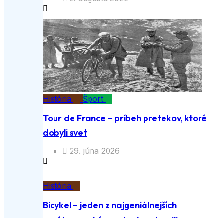
História
Šport
Tour de France – príbeh pretekov, ktoré
dobyli svet
29. júna 2026
História
Bicykel – jeden z najgeniálnejších