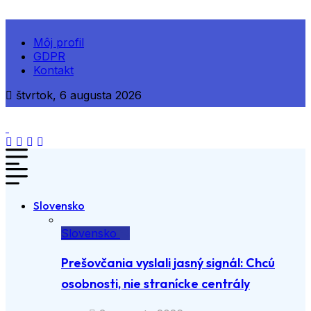
Môj profil
GDPR
Kontakt
štvrtok, 6 augusta 2026
Slovensko
Slovensko
Prešovčania vyslali jasný signál: Chcú
osobnosti, nie stranícke centrály