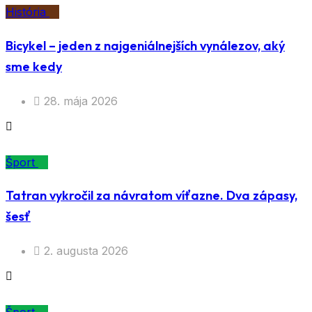
História
Bicykel – jeden z najgeniálnejších vynálezov, aký
sme kedy
28. mája 2026
Šport
Tatran vykročil za návratom víťazne. Dva zápasy,
šesť
2. augusta 2026