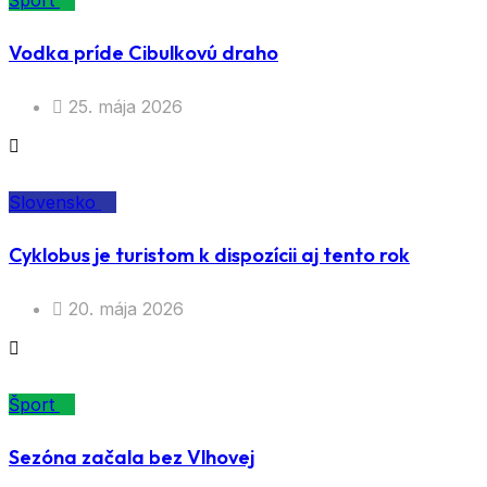
Šport
Vodka príde Cibulkovú draho
25. mája 2026
Slovensko
Cyklobus je turistom k dispozícii aj tento rok
20. mája 2026
Šport
Sezóna začala bez Vlhovej