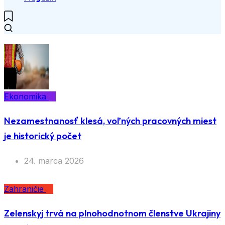
Ekonomika
Nezamestnanosť klesá, voľných pracovných miest
je historický počet
24. marca 2026
Zahraničie
Zelenskyj trvá na plnohodnotnom členstve Ukrajiny