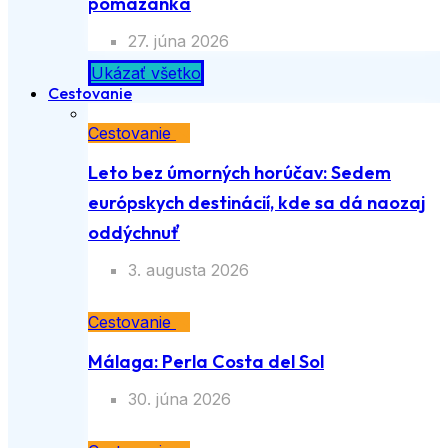
pomazánka
27. júna 2026
Ukázať všetko
Cestovanie
Cestovanie
Leto bez úmorných horúčav: Sedem
európskych destinácií, kde sa dá naozaj
oddýchnuť
3. augusta 2026
Cestovanie
Málaga: Perla Costa del Sol
30. júna 2026