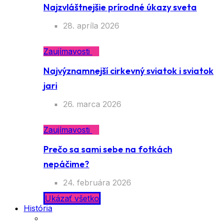
Najzvláštnejšie prírodné úkazy sveta
28. apríla 2026
Zaujímavosti
Najvýznamnejší cirkevný sviatok i sviatok
jari
26. marca 2026
Zaujímavosti
Prečo sa sami sebe na fotkách
nepáčime?
24. februára 2026
Ukázať všetko
História