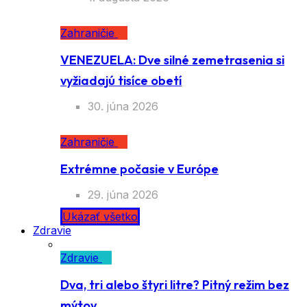
Zahraničie
VENEZUELA: Dve silné zemetrasenia si
vyžiadajú tisíce obetí
30. júna 2026
Zahraničie
Extrémne počasie v Európe
29. júna 2026
Ukázať všetko
Zdravie
Zdravie
Dva, tri alebo štyri litre? Pitný režim bez
mýtov