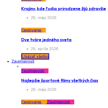
Krajiny, kde ľudia prirodzene žijú zdravšie
28. mája 2026
Cestovanie
Dve tváre jedného sveta
29. apríla 2026
Ukázať všetko
Zaujímavosti
Zaujímavosti
Najlepšie športové filmy všetkých čias
28. mája 2026
Cestovanie
Zaujímavosti