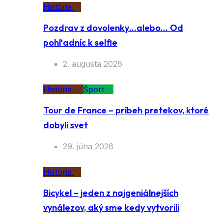
História
Pozdrav z dovolenky…alebo… Od
pohľadníc k selfie
2. augusta 2026
História
Šport
Tour de France – príbeh pretekov, ktoré
dobyli svet
29. júna 2026
História
Bicykel – jeden z najgeniálnejších
vynálezov, aký sme kedy vytvorili