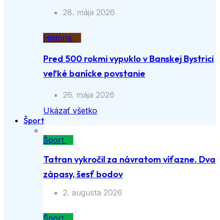
28. mája 2026
História
Pred 500 rokmi vypuklo v Banskej Bystrici
veľké banícke povstanie
26. mája 2026
Ukázať všetko
Šport
Šport
Tatran vykročil za návratom víťazne. Dva
zápasy, šesť bodov
2. augusta 2026
Šport