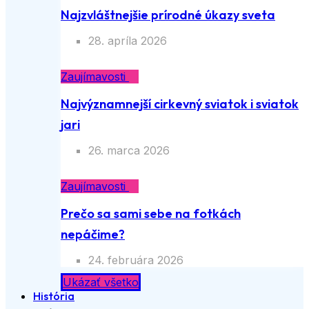
Najzvláštnejšie prírodné úkazy sveta
28. apríla 2026
Zaujímavosti
Najvýznamnejší cirkevný sviatok i sviatok
jari
26. marca 2026
Zaujímavosti
Prečo sa sami sebe na fotkách
nepáčime?
24. februára 2026
Ukázať všetko
História