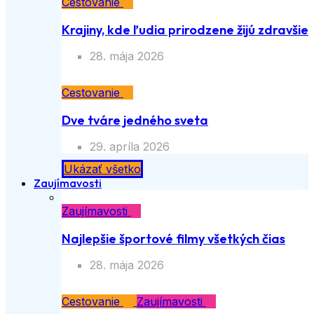
Cestovanie
Krajiny, kde ľudia prirodzene žijú zdravšie
28. mája 2026
Cestovanie
Dve tváre jedného sveta
29. apríla 2026
Ukázať všetko
Zaujímavosti
Zaujímavosti
Najlepšie športové filmy všetkých čias
28. mája 2026
Cestovanie
Zaujímavosti