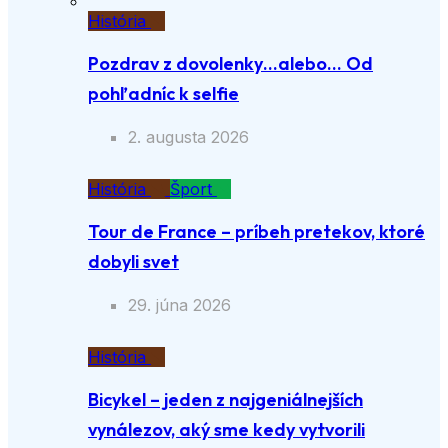
História
Pozdrav z dovolenky…alebo… Od
pohľadníc k selfie
2. augusta 2026
História
Šport
Tour de France – príbeh pretekov, ktoré
dobyli svet
29. júna 2026
História
Bicykel – jeden z najgeniálnejších
vynálezov, aký sme kedy vytvorili