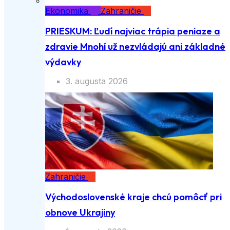
Ekonomika
Zahraničie
PRIESKUM: Ľudí najviac trápia peniaze a
zdravie Mnohí už nezvládajú ani základné
výdavky
3. augusta 2026
Zahraničie
Východoslovenské kraje chcú pomôcť pri
obnove Ukrajiny