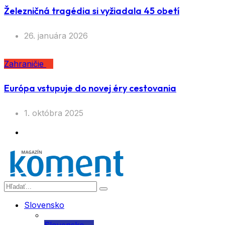
Železničná tragédia si vyžiadala 45 obetí
26. januára 2026
Zahraničie
Európa vstupuje do novej éry cestovania
1. októbra 2025
Slovensko