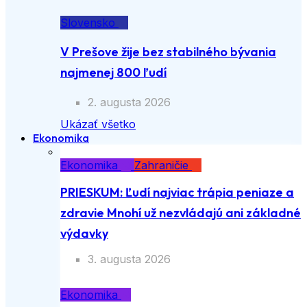
Slovensko
V Prešove žije bez stabilného bývania
najmenej 800 ľudí
2. augusta 2026
Ukázať všetko
Ekonomika
Ekonomika
Zahraničie
PRIESKUM: Ľudí najviac trápia peniaze a
zdravie Mnohí už nezvládajú ani základné
výdavky
3. augusta 2026
Ekonomika