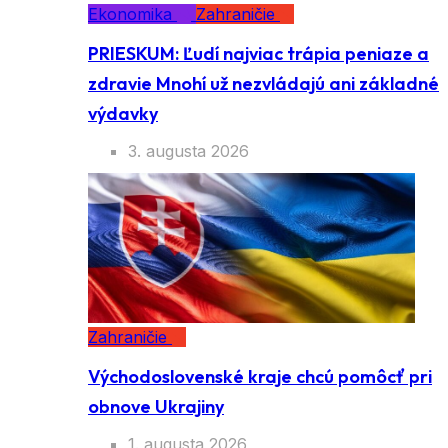
Ekonomika
Zahraničie
PRIESKUM: Ľudí najviac trápia peniaze a
zdravie Mnohí už nezvládajú ani základné
výdavky
3. augusta 2026
Zahraničie
Východoslovenské kraje chcú pomôcť pri
obnove Ukrajiny
1. augusta 2026