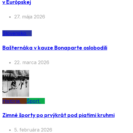
v Európskej
27. mája 2026
Slovensko
Bašternáka v kauze Bonaparte oslobodili
22. marca 2026
História
Šport
Zimné športy po prvýkrát pod piatimi kruhmi
5. februára 2026