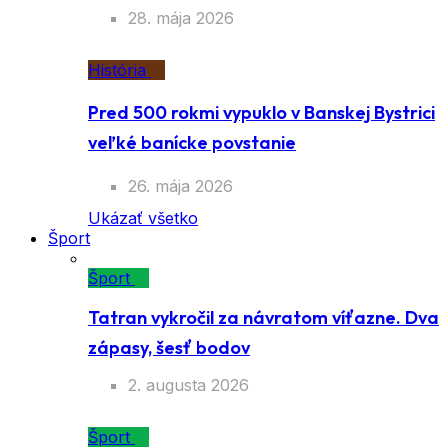
28. mája 2026
História
Pred 500 rokmi vypuklo v Banskej Bystrici
veľké banícke povstanie
26. mája 2026
Ukázať všetko
Šport
Šport
Tatran vykročil za návratom víťazne. Dva
zápasy, šesť bodov
2. augusta 2026
Šport