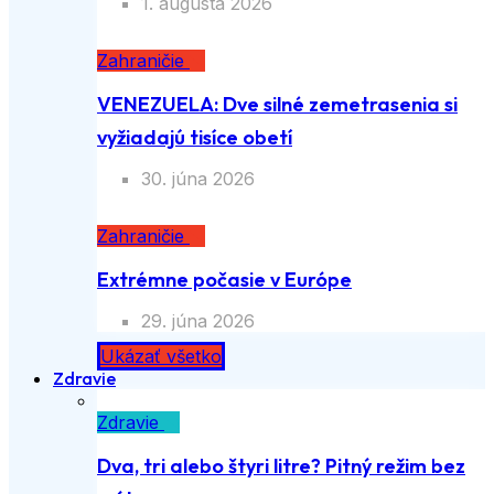
1. augusta 2026
Zahraničie
VENEZUELA: Dve silné zemetrasenia si
vyžiadajú tisíce obetí
30. júna 2026
Zahraničie
Extrémne počasie v Európe
29. júna 2026
Ukázať všetko
Zdravie
Zdravie
Dva, tri alebo štyri litre? Pitný režim bez