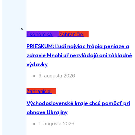
Ekonomika
Zahraničie
PRIESKUM: Ľudí najviac trápia peniaze a
zdravie Mnohí už nezvládajú ani základné
výdavky
3. augusta 2026
Zahraničie
Východoslovenské kraje chcú pomôcť pri
obnove Ukrajiny
1. augusta 2026