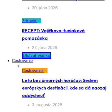
30. júna 2026
Zdravie
RECEPT: Vajíčkovo-tuniaková
pomazánka
27. júna 2026
Ukázať všetko
Cestovanie
Cestovanie
Leto bez úmorných horúčav: Sedem
európskych destinácií, kde sa dá naozaj
oddýchnuť
3. augusta 2026