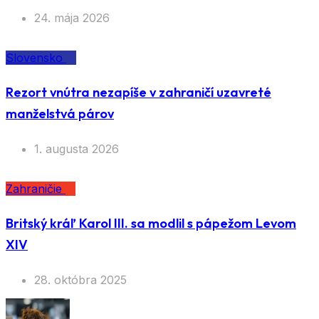
24. mája 2026
Slovensko
Rezort vnútra nezapíše v zahraničí uzavreté
manželstvá párov
1. augusta 2026
Zahraničie
Britský kráľ Karol III. sa modlil s pápežom Levom
XIV
28. októbra 2025