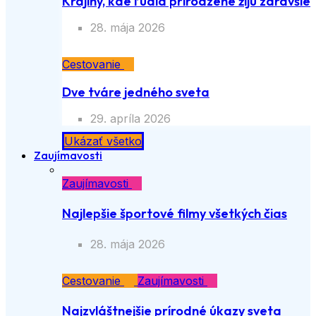
Krajiny, kde ľudia prirodzene žijú zdravšie
28. mája 2026
Cestovanie
Dve tváre jedného sveta
29. apríla 2026
Ukázať všetko
Zaujímavosti
Zaujímavosti
Najlepšie športové filmy všetkých čias
28. mája 2026
Cestovanie
Zaujímavosti
Najzvláštnejšie prírodné úkazy sveta