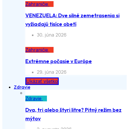
Zahraničie
VENEZUELA: Dve silné zemetrasenia si
vyžiadajú tisíce obetí
30. júna 2026
Zahraničie
Extrémne počasie v Európe
29. júna 2026
Ukázať všetko
Zdravie
Zdravie
Dva, tri alebo štyri litre? Pitný režim bez
mýtov