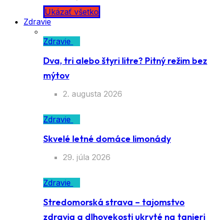
Ukázať všetko
Zdravie
Zdravie
Dva, tri alebo štyri litre? Pitný režim bez
mýtov
2. augusta 2026
Zdravie
Skvelé letné domáce limonády
29. júla 2026
Zdravie
Stredomorská strava – tajomstvo
zdravia a dlhovekosti ukryté na tanieri