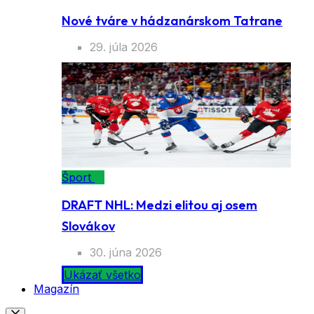
Nové tváre v hádzanárskom Tatrane
29. júla 2026
Šport
DRAFT NHL: Medzi elitou aj osem
Slovákov
30. júna 2026
Ukázať všetko
Magazín