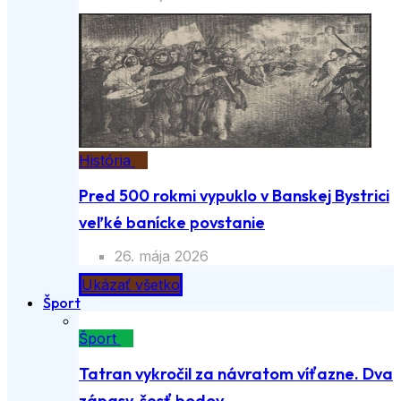
História
Pred 500 rokmi vypuklo v Banskej Bystrici
veľké banícke povstanie
26. mája 2026
Ukázať všetko
Šport
Šport
Tatran vykročil za návratom víťazne. Dva
zápasy, šesť bodov