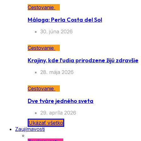
Cestovanie
Málaga: Perla Costa del Sol
30. júna 2026
Cestovanie
Krajiny, kde ľudia prirodzene žijú zdravšie
28. mája 2026
Cestovanie
Dve tváre jedného sveta
29. apríla 2026
Ukázať všetko
Zaujímavosti