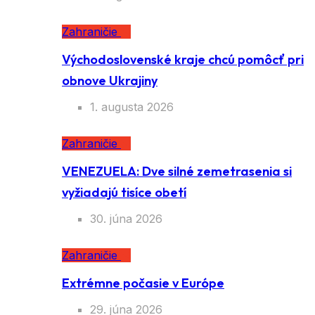
Zahraničie
Východoslovenské kraje chcú pomôcť pri
obnove Ukrajiny
1. augusta 2026
Zahraničie
VENEZUELA: Dve silné zemetrasenia si
vyžiadajú tisíce obetí
30. júna 2026
Zahraničie
Extrémne počasie v Európe
29. júna 2026