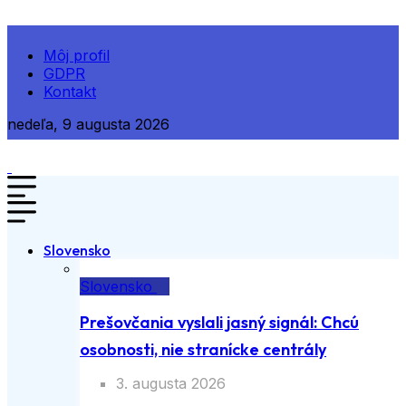
Môj profil
GDPR
Kontakt
nedeľa, 9 augusta 2026
Slovensko
Slovensko
Prešovčania vyslali jasný signál: Chcú
osobnosti, nie stranícke centrály
3. augusta 2026