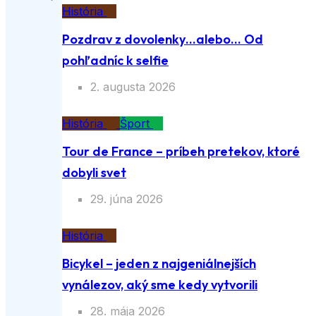
História
Pozdrav z dovolenky…alebo… Od
pohľadníc k selfie
2. augusta 2026
História
Šport
Tour de France – príbeh pretekov, ktoré
dobyli svet
29. júna 2026
História
Bicykel – jeden z najgeniálnejších
vynálezov, aký sme kedy vytvorili
28. mája 2026