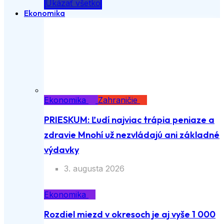
Ukázať všetko
Ekonomika
Ekonomika
Zahraničie
PRIESKUM: Ľudí najviac trápia peniaze a
zdravie Mnohí už nezvládajú ani základné
výdavky
3. augusta 2026
Ekonomika
Rozdiel miezd v okresoch je aj vyše 1 000