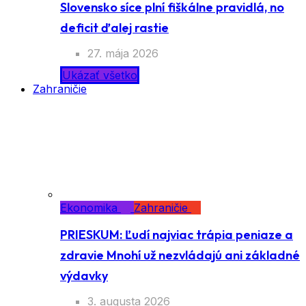
Slovensko síce plní fiškálne pravidlá, no
deficit ďalej rastie
27. mája 2026
Ukázať všetko
Zahraničie
Ekonomika
Zahraničie
PRIESKUM: Ľudí najviac trápia peniaze a
zdravie Mnohí už nezvládajú ani základné
výdavky
3. augusta 2026