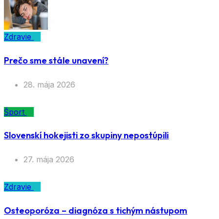
Zdravie
Prečo sme stále unavení?
28. mája 2026
Šport
Slovenskí hokejisti zo skupiny nepostúpili
27. mája 2026
Zdravie
Osteoporóza – diagnóza s tichým nástupom