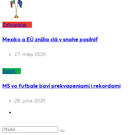
Zahraničie
Mexiko a EÚ znížia clá v snahe posilniť
27. mája 2026
Šport
MS vo futbale baví prekvapeniami i rekordami
28. júna 2026