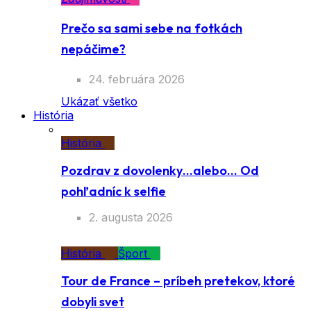
Prečo sa sami sebe na fotkách
nepáčime?
24. februára 2026
Ukázať všetko
História
História
Pozdrav z dovolenky…alebo… Od
pohľadníc k selfie
2. augusta 2026
História
Šport
Tour de France – príbeh pretekov, ktoré
dobyli svet