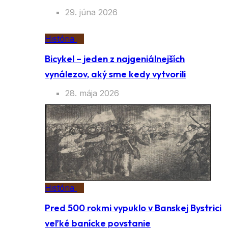
29. júna 2026
História
Bicykel – jeden z najgeniálnejších
vynálezov, aký sme kedy vytvorili
28. mája 2026
História
Pred 500 rokmi vypuklo v Banskej Bystrici
veľké banícke povstanie