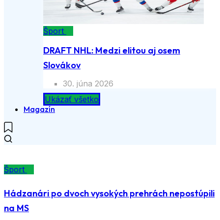
Šport
DRAFT NHL: Medzi elitou aj osem
Slovákov
30. júna 2026
Ukázať všetko
Magazín
Šport
Hádzanári po dvoch vysokých prehrách nepostúpili
na MS