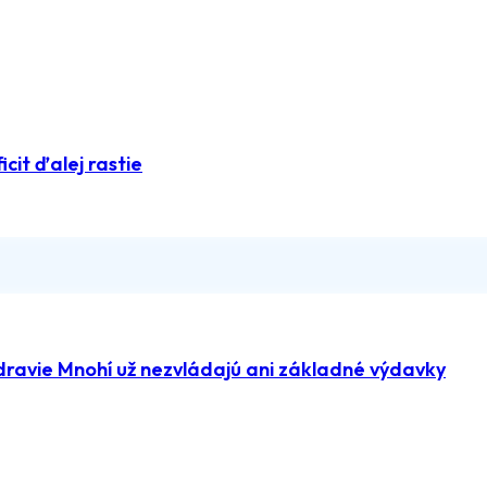
icit ďalej rastie
dravie Mnohí už nezvládajú ani základné výdavky