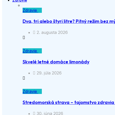
Zdravie
Zdravie
Dva, tri alebo štyri litre? Pitný režim bez m
2. augusta 2026
Zdravie
Skvelé letné domáce limonády
29. júla 2026
Zdravie
Stredomorská strava – tajomstvo zdravia a
30. júna 2026