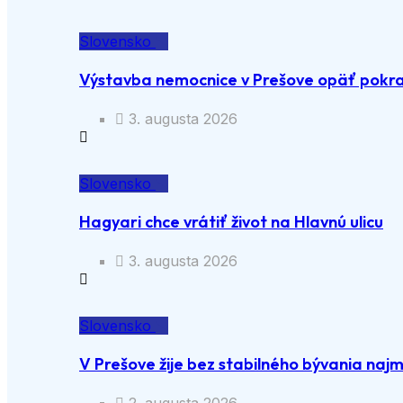
Slovensko
Výstavba nemocnice v Prešove opäť pokra
3. augusta 2026
Slovensko
Hagyari chce vrátiť život na Hlavnú ulicu
3. augusta 2026
Slovensko
V Prešove žije bez stabilného bývania naj