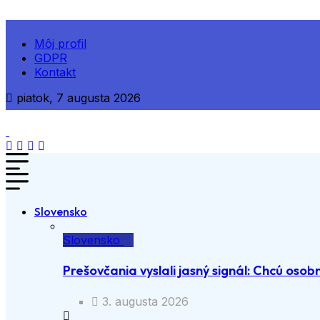
Môj profil
GDPR
Kontakt
piatok, 7 augusta 2026
Slovensko
Slovensko
Prešovčania vyslali jasný signál: Chcú osobn
3. augusta 2026