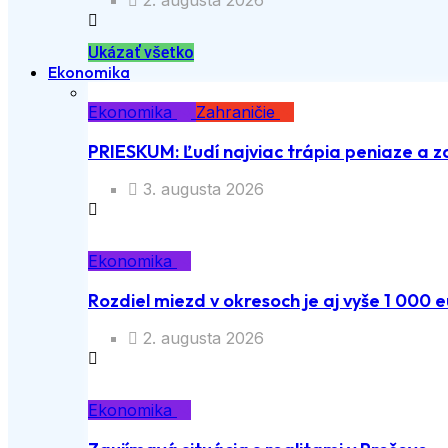
2. augusta 2026
Ukázať všetko
Ekonomika
Ekonomika
Zahraničie
PRIESKUM: Ľudí najviac trápia peniaze a z
3. augusta 2026
Ekonomika
Rozdiel miezd v okresoch je aj vyše 1 000 e
2. augusta 2026
Ekonomika