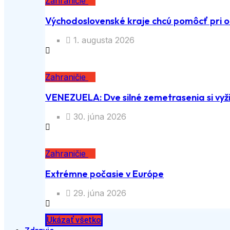
Zahraničie
Východoslovenské kraje chcú pomôcť pri o
1. augusta 2026
Zahraničie
VENEZUELA: Dve silné zemetrasenia si vyži
30. júna 2026
Zahraničie
Extrémne počasie v Európe
29. júna 2026
Ukázať všetko