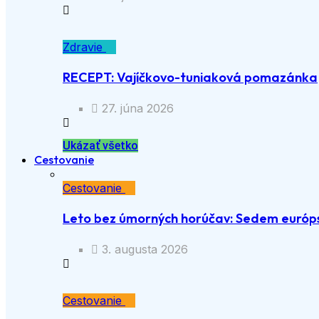
Zdravie
RECEPT: Vajíčkovo-tuniaková pomazánka
27. júna 2026
Ukázať všetko
Cestovanie
Cestovanie
Leto bez úmorných horúčav: Sedem európs
3. augusta 2026
Cestovanie