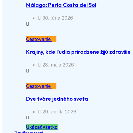
Málaga: Perla Costa del Sol
30. júna 2026
Cestovanie
Krajiny, kde ľudia prirodzene žijú zdravšie
28. mája 2026
Cestovanie
Dve tváre jedného sveta
29. apríla 2026
Ukázať všetko