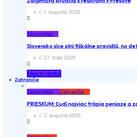
Zaujímavá situácia s realitami v Prešove
1. augusta 2026
Ekonomika
Slovensko síce plní fiškálne pravidlá, no def
27. mája 2026
Ukázať všetko
Zahraničie
Ekonomika
Zahraničie
PRIESKUM: Ľudí najviac trápia peniaze a z
3. augusta 2026