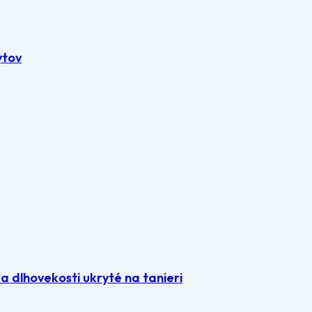
ýtov
 dlhovekosti ukryté na tanieri