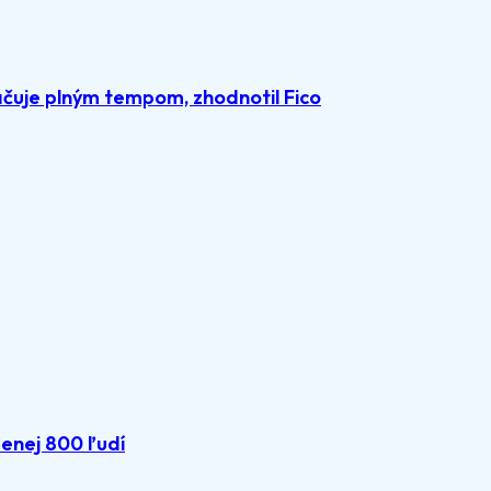
čuje plným tempom, zhodnotil Fico
menej 800 ľudí