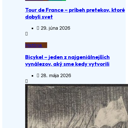
Tour de France – príbeh pretekov, ktoré
dobyli svet
29. júna 2026
História
Bicykel – jeden z najgeniálnejších
vynálezov, aký sme kedy vytvorili
28. mája 2026