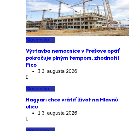
Slovensko
Výstavba nemocnice v Prešove opäť
pokračuje plným tempom, zhodnotil
Fico
3. augusta 2026
Slovensko
Hagyari chce vrátiť život na Hlavnú
ulicu
3. augusta 2026
Slovensko