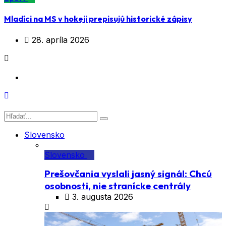
Mladíci na MS v hokeji prepisujú historické zápisy
28. apríla 2026
Slovensko
Slovensko
Prešovčania vyslali jasný signál: Chcú
osobnosti, nie stranícke centrály
3. augusta 2026