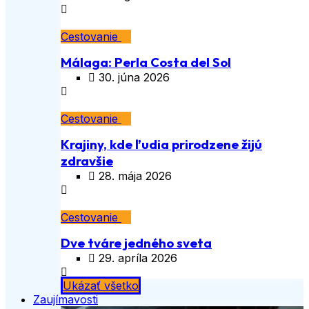
Cestovanie
Málaga: Perla Costa del Sol
30. júna 2026
Cestovanie
Krajiny, kde ľudia prirodzene žijú
zdravšie
28. mája 2026
Cestovanie
Dve tváre jedného sveta
29. apríla 2026
Ukázať všetko
Zaujímavosti