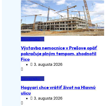
Slovensko
Výstavba nemocnice v Prešove opäť
pokračuje plným tempom, zhodnotil
Fico
3. augusta 2026
Slovensko
Hagyari chce vrátiť život na Hlavnú
ulicu
3. augusta 2026