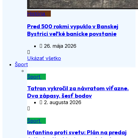
História
Pred 500 rokmi vypuklo v Banskej
Bystrici veľké banícke povstanie
26. mája 2026
Ukázať všetko
Šport
Šport
Tatran vykročil za návratom víťazne.
Dva zápasy, šesť bodov
2. augusta 2026
Šport
Infantino proti svetu: Plán na predaj