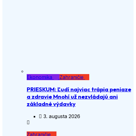
Ekonomika
Zahraničie
PRIESKUM: Ľudí najviac trápia peniaze
a zdravie Mnohí už nezvládajú ani
základné výdavky
3. augusta 2026
Zahraničie