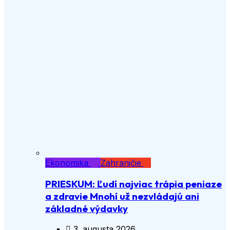
Ekonomika
Zahraničie
PRIESKUM: Ľudí najviac trápia peniaze
a zdravie Mnohí už nezvládajú ani
základné výdavky
3. augusta 2026