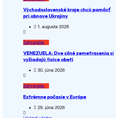
Východoslovenské kraje chcú pomôcť
pri obnove Ukrajiny
1. augusta 2026
Zahraničie
VENEZUELA: Dve silné zemetrasenia si
vyžiadajú tisíce obetí
30. júna 2026
Zahraničie
Extrémne počasie v Európe
29. júna 2026
Ukázať všetko