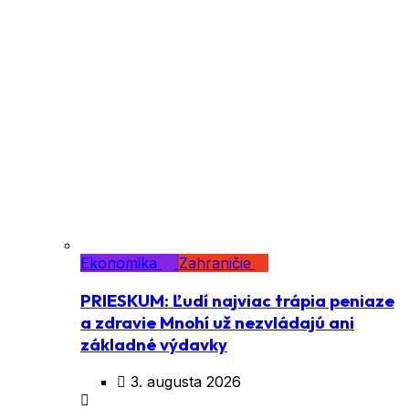
Ekonomika
Zahraničie
PRIESKUM: Ľudí najviac trápia peniaze
a zdravie Mnohí už nezvládajú ani
základné výdavky
3. augusta 2026