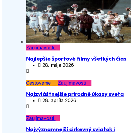
Zaujímavosti
Najlepšie športové filmy všetkých čias
28. mája 2026
Cestovanie
Zaujímavosti
Najzvláštnejšie prírodné úkazy sveta
28. apríla 2026
Zaujímavosti
Najvýznamnejší cirkevný sviatok i