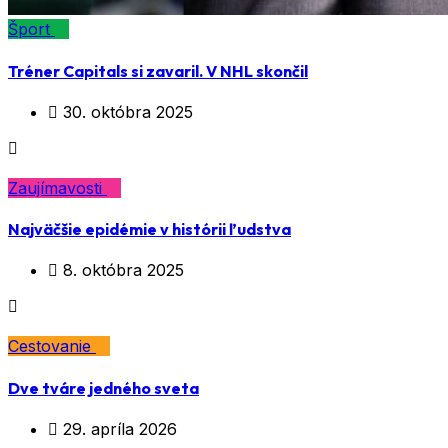
Šport
Tréner Capitals si zavaril. V NHL skončil
30. októbra 2025
Zaujímavosti
Najväčšie epidémie v histórii ľudstva
8. októbra 2025
Cestovanie
Dve tváre jedného sveta
29. apríla 2026