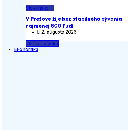
Slovensko
V Prešove žije bez stabilného bývania
najmenej 800 ľudí
2. augusta 2026
Ukázať všetko
Ekonomika