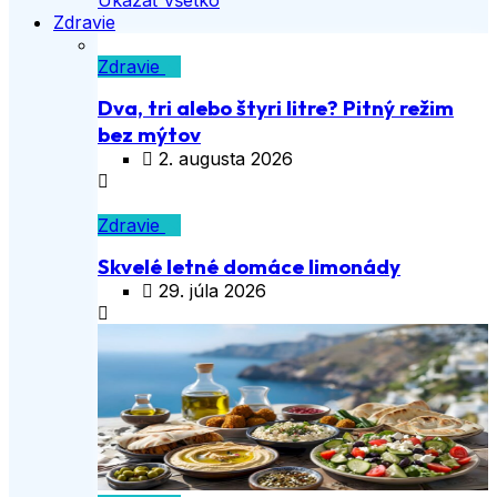
Zdravie
Zdravie
Dva, tri alebo štyri litre? Pitný režim
bez mýtov
2. augusta 2026
Zdravie
Skvelé letné domáce limonády
29. júla 2026