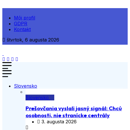
Môj profil
GDPR
Kontakt
štvrtok, 6 augusta 2026
Slovensko
Slovensko
Prešovčania vyslali jasný signál: Chcú
osobnosti, nie stranícke centrály
3. augusta 2026