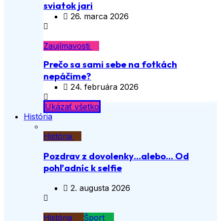
sviatok jari
26. marca 2026
Zaujímavosti
Prečo sa sami sebe na fotkách
nepáčime?
24. februára 2026
Ukázať všetko
História
História
Pozdrav z dovolenky…alebo… Od
pohľadníc k selfie
2. augusta 2026
História
Šport