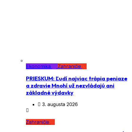
Ekonomika
Zahraničie
PRIESKUM: Ľudí najviac trápia peniaze
a zdravie Mnohí už nezvládajú ani
základné výdavky
3. augusta 2026
Zahraničie