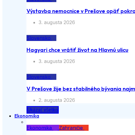
Výstavba nemocnice v Prešove opäť pokra
3. augusta 2026
Slovensko
Hagyari chce vrátiť život na Hlavnú ulicu
3. augusta 2026
Slovensko
V Prešove žije bez stabilného bývania naj
2. augusta 2026
Ukázať všetko
Ekonomika
Ekonomika
Zahraničie