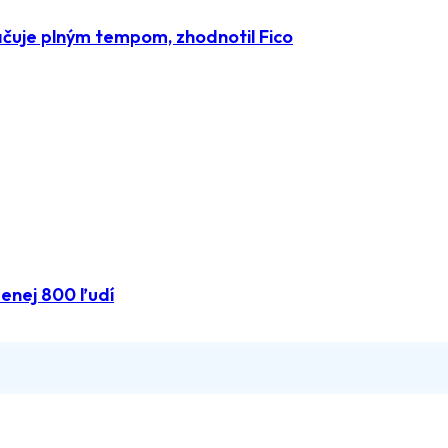
čuje plným tempom, zhodnotil Fico
menej 800 ľudí