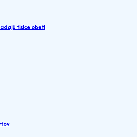
adajú tisíce obetí
ýtov