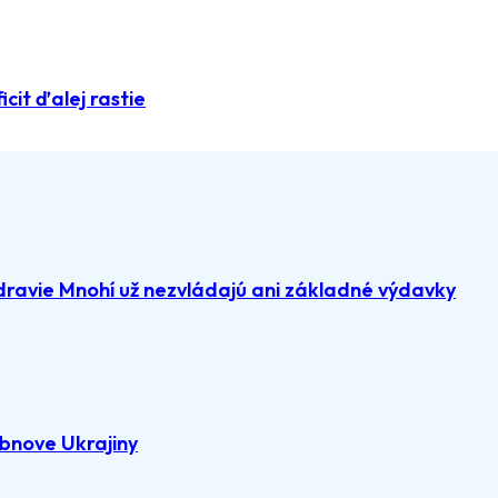
icit ďalej rastie
dravie Mnohí už nezvládajú ani základné výdavky
bnove Ukrajiny