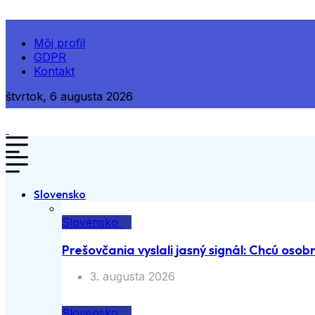
Môj profil
GDPR
Kontakt
štvrtok, 6 augusta 2026
Slovensko
Slovensko
Prešovčania vyslali jasný signál: Chcú osobn
3. augusta 2026
Slovensko