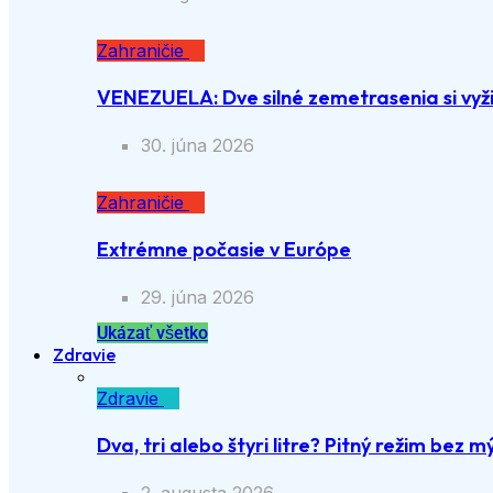
Zahraničie
VENEZUELA: Dve silné zemetrasenia si vyži
30. júna 2026
Zahraničie
Extrémne počasie v Európe
29. júna 2026
Ukázať všetko
Zdravie
Zdravie
Dva, tri alebo štyri litre? Pitný režim bez m