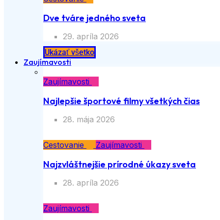
Dve tváre jedného sveta
29. apríla 2026
Ukázať všetko
Zaujímavosti
Zaujímavosti
Najlepšie športové filmy všetkých čias
28. mája 2026
Cestovanie
Zaujímavosti
Najzvláštnejšie prírodné úkazy sveta
28. apríla 2026
Zaujímavosti