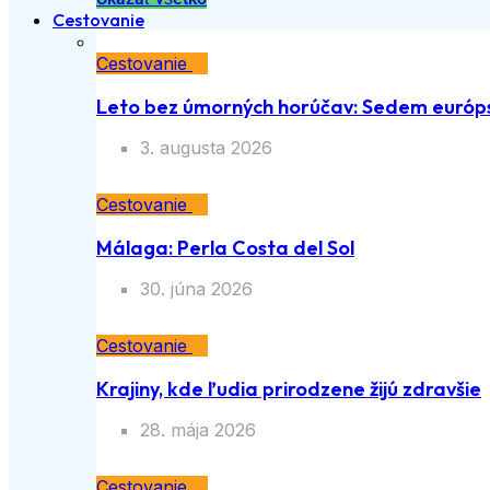
Cestovanie
Cestovanie
Leto bez úmorných horúčav: Sedem európs
3. augusta 2026
Cestovanie
Málaga: Perla Costa del Sol
30. júna 2026
Cestovanie
Krajiny, kde ľudia prirodzene žijú zdravšie
28. mája 2026
Cestovanie