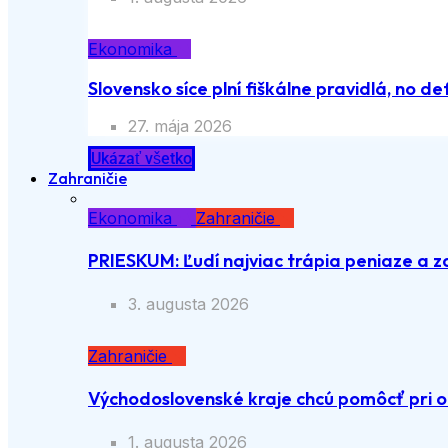
Ekonomika
Slovensko síce plní fiškálne pravidlá, no def
27. mája 2026
Ukázať všetko
Zahraničie
Ekonomika
Zahraničie
PRIESKUM: Ľudí najviac trápia peniaze a z
3. augusta 2026
Zahraničie
Východoslovenské kraje chcú pomôcť pri o
1. augusta 2026