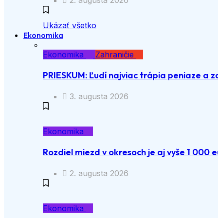
2. augusta 2026
Ukázať všetko
Ekonomika
Ekonomika
Zahraničie
PRIESKUM: Ľudí najviac trápia peniaze a z
3. augusta 2026
Ekonomika
Rozdiel miezd v okresoch je aj vyše 1 000 e
2. augusta 2026
Ekonomika