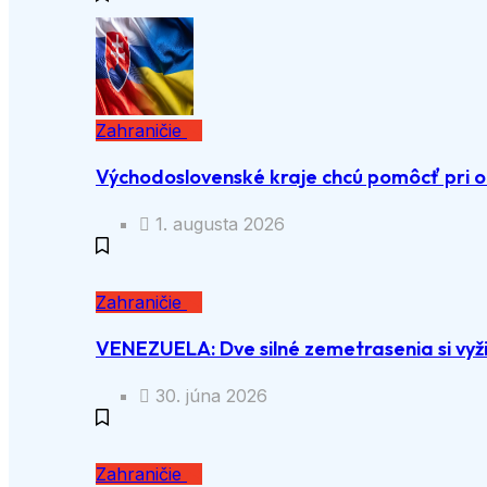
Zahraničie
Východoslovenské kraje chcú pomôcť pri o
1. augusta 2026
Zahraničie
VENEZUELA: Dve silné zemetrasenia si vyži
30. júna 2026
Zahraničie