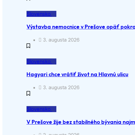
Slovensko
Výstavba nemocnice v Prešove opäť pokra
3. augusta 2026
Slovensko
Hagyari chce vrátiť život na Hlavnú ulicu
3. augusta 2026
Slovensko
V Prešove žije bez stabilného bývania naj