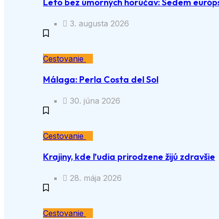
Leto bez úmorných horúčav: Sedem európs
3. augusta 2026
Cestovanie
Málaga: Perla Costa del Sol
30. júna 2026
Cestovanie
Krajiny, kde ľudia prirodzene žijú zdravšie
28. mája 2026
Cestovanie