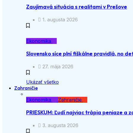
Zaujímavá situácia s realitami v Prešove
1. augusta 2026
Ekonomika
Slovensko síce plní fiškálne pravidlá, no def
27. mája 2026
Ukázať všetko
Zahraničie
Ekonomika
Zahraničie
PRIESKUM: Ľudí najviac trápia peniaze a z
3. augusta 2026