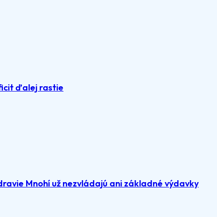
icit ďalej rastie
dravie Mnohí už nezvládajú ani základné výdavky