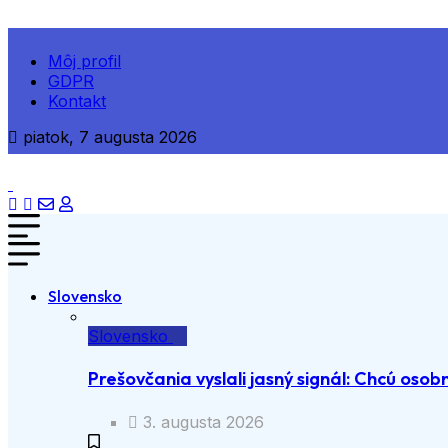
Môj profil
GDPR
Kontakt
piatok, 7 augusta 2026
Slovensko
Slovensko
Prešovčania vyslali jasný signál: Chcú osobn
3. augusta 2026