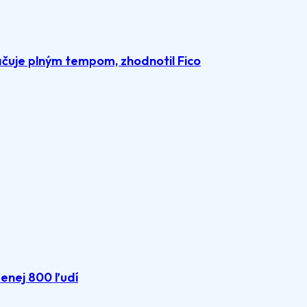
čuje plným tempom, zhodnotil Fico
menej 800 ľudí