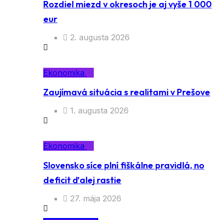
Rozdiel miezd v okresoch je aj vyše 1 000
eur
2. augusta 2026
Ekonomika
Zaujímavá situácia s realitami v Prešove
1. augusta 2026
Ekonomika
Slovensko síce plní fiškálne pravidlá, no
deficit ďalej rastie
27. mája 2026