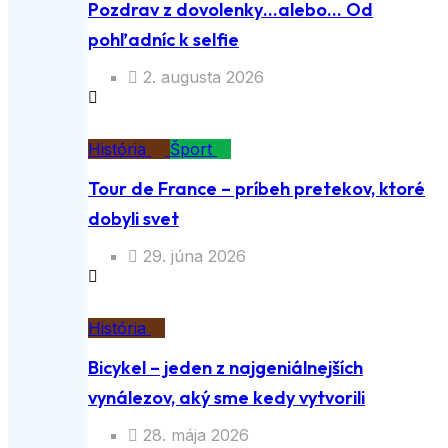
Pozdrav z dovolenky…alebo… Od
pohľadníc k selfie
2. augusta 2026
História
Šport
Tour de France – príbeh pretekov, ktoré
dobyli svet
29. júna 2026
História
Bicykel – jeden z najgeniálnejších
vynálezov, aký sme kedy vytvorili
28. mája 2026