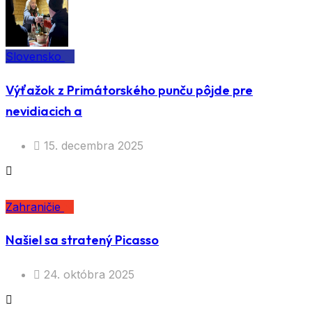
Slovensko
Výťažok z Primátorského punču pôjde pre
nevidiacich a
15. decembra 2025
Zahraničie
Našiel sa stratený Picasso
24. októbra 2025