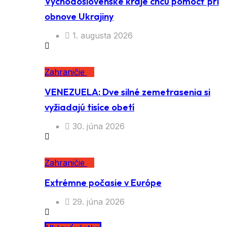
Východoslovenské kraje chcú pomôcť pri
obnove Ukrajiny
1. augusta 2026
Zahraničie
VENEZUELA: Dve silné zemetrasenia si
vyžiadajú tisíce obetí
30. júna 2026
Zahraničie
Extrémne počasie v Európe
29. júna 2026