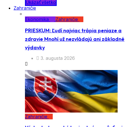
Ukázať všetko
Zahraničie
Ekonomika
Zahraničie
PRIESKUM: Ľudí najviac trápia peniaze a
zdravie Mnohí už nezvládajú ani základné
výdavky
3. augusta 2026
Zahraničie