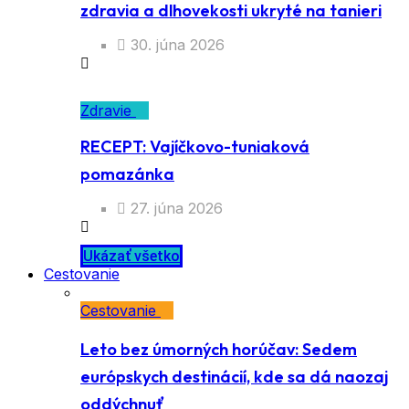
zdravia a dlhovekosti ukryté na tanieri
30. júna 2026
Zdravie
RECEPT: Vajíčkovo-tuniaková
pomazánka
27. júna 2026
Ukázať všetko
Cestovanie
Cestovanie
Leto bez úmorných horúčav: Sedem
európskych destinácií, kde sa dá naozaj
oddýchnuť