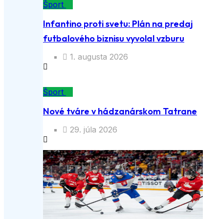
Šport
Infantino proti svetu: Plán na predaj
futbalového biznisu vyvolal vzburu
1. augusta 2026
Šport
Nové tváre v hádzanárskom Tatrane
29. júla 2026