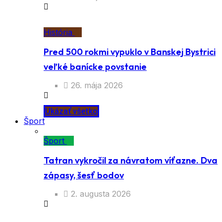
História
Pred 500 rokmi vypuklo v Banskej Bystrici
veľké banícke povstanie
26. mája 2026
Ukázať všetko
Šport
Šport
Tatran vykročil za návratom víťazne. Dva
zápasy, šesť bodov
2. augusta 2026