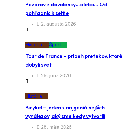
Pozdrav z dovolenky…alebo… Od
pohľadníc k selfie
2. augusta 2026
História
Šport
Tour de France – príbeh pretekov, ktoré
dobyli svet
29. júna 2026
História
Bicykel – jeden z najgeniálnejších
vynálezov, aký sme kedy vytvorili
28. mája 2026