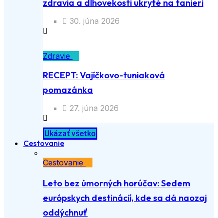
zdravia a dlhovekosti ukryté na tanieri
30. júna 2026
Zdravie
RECEPT: Vajíčkovo-tuniaková
pomazánka
27. júna 2026
Ukázať všetko
Cestovanie
Cestovanie
Leto bez úmorných horúčav: Sedem
európskych destinácií, kde sa dá naozaj
oddýchnuť