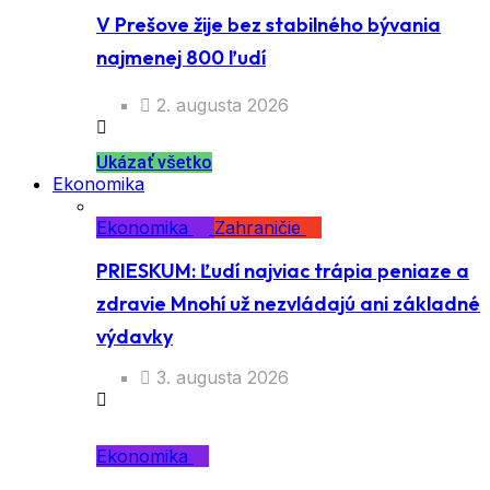
V Prešove žije bez stabilného bývania
najmenej 800 ľudí
2. augusta 2026
Ukázať všetko
Ekonomika
Ekonomika
Zahraničie
PRIESKUM: Ľudí najviac trápia peniaze a
zdravie Mnohí už nezvládajú ani základné
výdavky
3. augusta 2026
Ekonomika