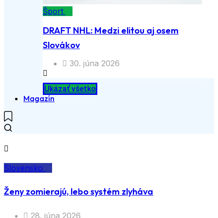
Šport
DRAFT NHL: Medzi elitou aj osem
Slovákov
30. júna 2026
Ukázať všetko
Magazín
Slovensko
Ženy zomierajú, lebo systém zlyháva
28. júna 2026