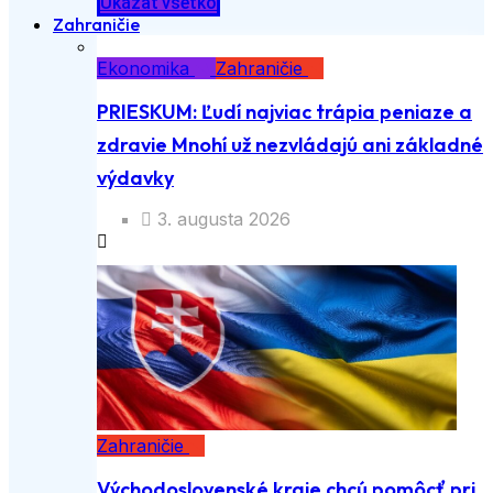
Ukázať všetko
Zahraničie
Ekonomika
Zahraničie
PRIESKUM: Ľudí najviac trápia peniaze a
zdravie Mnohí už nezvládajú ani základné
výdavky
3. augusta 2026
Zahraničie
Východoslovenské kraje chcú pomôcť pri