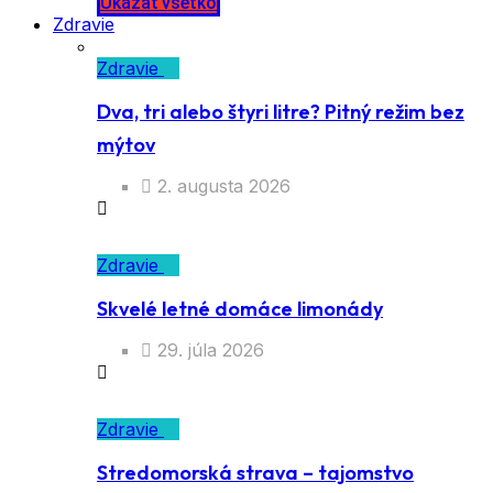
Ukázať všetko
Zdravie
Zdravie
Dva, tri alebo štyri litre? Pitný režim bez
mýtov
2. augusta 2026
Zdravie
Skvelé letné domáce limonády
29. júla 2026
Zdravie
Stredomorská strava – tajomstvo