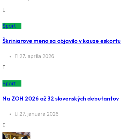
Šport
Škriniarove meno sa objavilo v kauze eskortu
27. apríla 2026
Šport
Na ZOH 2026 až 32 slovenských debutantov
27. januára 2026