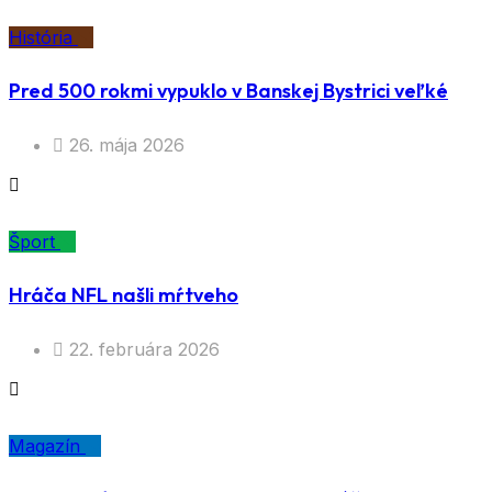
História
Pred 500 rokmi vypuklo v Banskej Bystrici veľké
26. mája 2026
Šport
Hráča NFL našli mŕtveho
22. februára 2026
Magazín