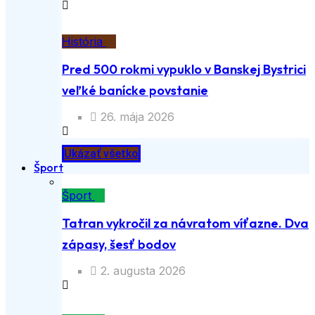
História
Pred 500 rokmi vypuklo v Banskej Bystrici
veľké banícke povstanie
26. mája 2026
Ukázať všetko
Šport
Šport
Tatran vykročil za návratom víťazne. Dva
zápasy, šesť bodov
2. augusta 2026