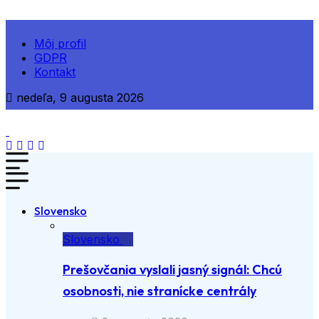
Môj profil
GDPR
Kontakt
nedeľa, 9 augusta 2026
Slovensko
Slovensko
Prešovčania vyslali jasný signál: Chcú
osobnosti, nie stranícke centrály