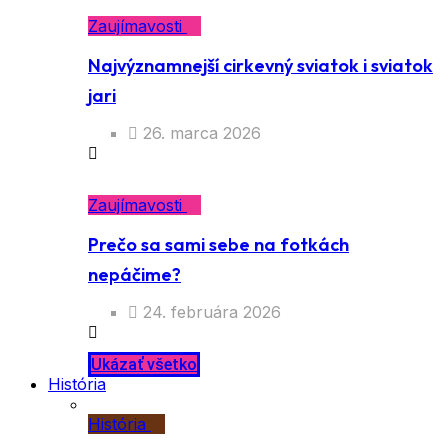
Zaujímavosti
Najvýznamnejší cirkevný sviatok i sviatok
jari
26. marca 2026
Zaujímavosti
Prečo sa sami sebe na fotkách
nepáčime?
24. februára 2026
Ukázať všetko
História
História