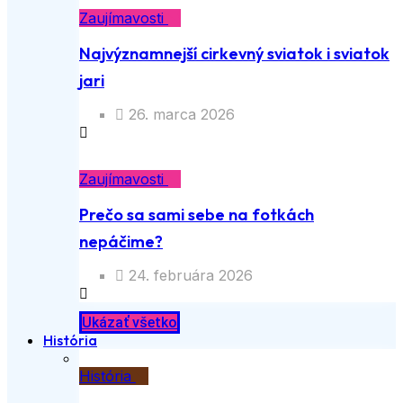
Zaujímavosti
Najvýznamnejší cirkevný sviatok i sviatok
jari
26. marca 2026
Zaujímavosti
Prečo sa sami sebe na fotkách
nepáčime?
24. februára 2026
Ukázať všetko
História
História