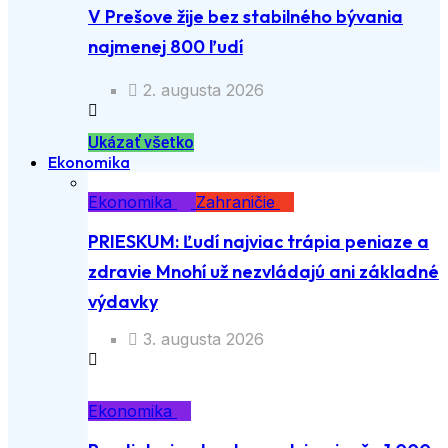
V Prešove žije bez stabilného bývania
najmenej 800 ľudí
2. augusta 2026
Ukázať všetko
Ekonomika
Ekonomika
Zahraničie
PRIESKUM: Ľudí najviac trápia peniaze a
zdravie Mnohí už nezvládajú ani základné
výdavky
3. augusta 2026
Ekonomika