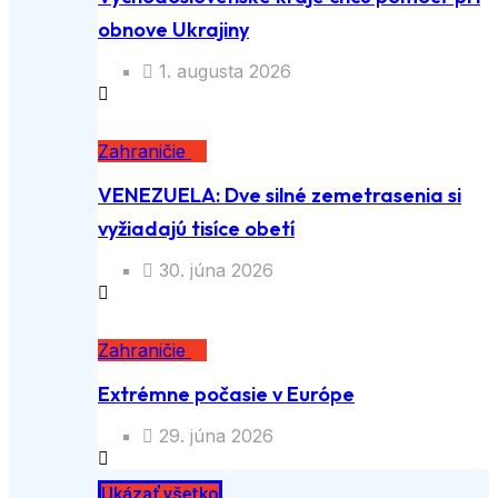
obnove Ukrajiny
1. augusta 2026
Zahraničie
VENEZUELA: Dve silné zemetrasenia si
vyžiadajú tisíce obetí
30. júna 2026
Zahraničie
Extrémne počasie v Európe
29. júna 2026
Ukázať všetko