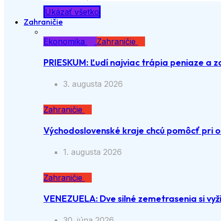
Ukázať všetko
Zahraničie
Ekonomika
Zahraničie
PRIESKUM: Ľudí najviac trápia peniaze a z
3. augusta 2026
Zahraničie
Východoslovenské kraje chcú pomôcť pri o
1. augusta 2026
Zahraničie
VENEZUELA: Dve silné zemetrasenia si vyži
30. júna 2026