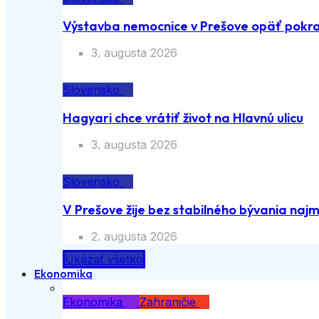
Výstavba nemocnice v Prešove opäť pokra
3. augusta 2026
Slovensko
Hagyari chce vrátiť život na Hlavnú ulicu
3. augusta 2026
Slovensko
V Prešove žije bez stabilného bývania naj
2. augusta 2026
Ukázať všetko
Ekonomika
Ekonomika
Zahraničie