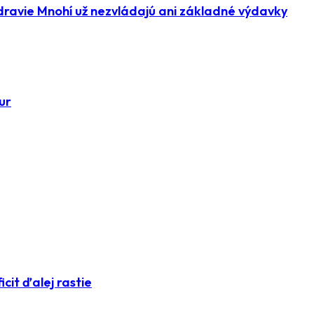
dravie Mnohí už nezvládajú ani základné výdavky
ur
icit ďalej rastie