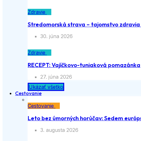
Zdravie
Stredomorská strava – tajomstvo zdravia a
30. júna 2026
Zdravie
RECEPT: Vajíčkovo-tuniaková pomazánka
27. júna 2026
Ukázať všetko
Cestovanie
Cestovanie
Leto bez úmorných horúčav: Sedem európs
3. augusta 2026