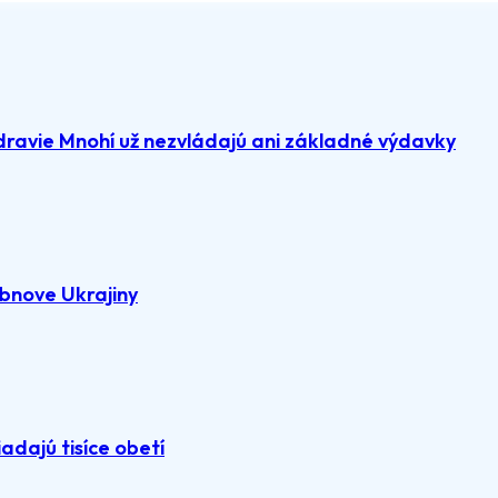
dravie Mnohí už nezvládajú ani základné výdavky
bnove Ukrajiny
adajú tisíce obetí