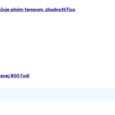
čuje plným tempom, zhodnotil Fico
menej 800 ľudí