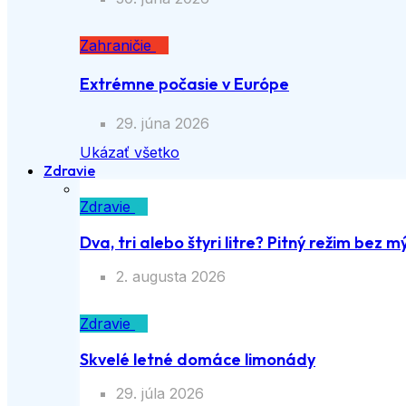
Zahraničie
Extrémne počasie v Európe
29. júna 2026
Ukázať všetko
Zdravie
Zdravie
Dva, tri alebo štyri litre? Pitný režim bez m
2. augusta 2026
Zdravie
Skvelé letné domáce limonády
29. júla 2026