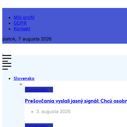
Môj profil
GDPR
Kontakt
piatok, 7 augusta 2026
Slovensko
Slovensko
Prešovčania vyslali jasný signál: Chcú osobn
3. augusta 2026
Slovensko