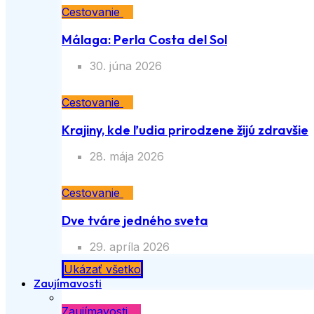
Cestovanie
Málaga: Perla Costa del Sol
30. júna 2026
Cestovanie
Krajiny, kde ľudia prirodzene žijú zdravšie
28. mája 2026
Cestovanie
Dve tváre jedného sveta
29. apríla 2026
Ukázať všetko
Zaujímavosti
Zaujímavosti