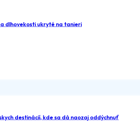
 dlhovekosti ukryté na tanieri
kych destinácií, kde sa dá naozaj oddýchnuť