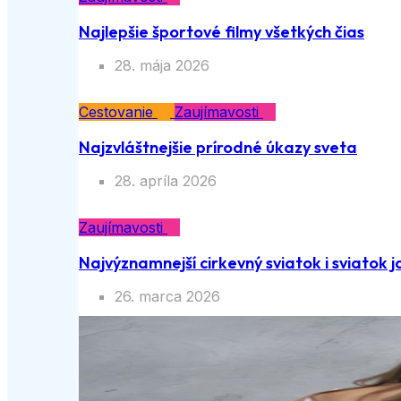
Najlepšie športové filmy všetkých čias
28. mája 2026
Cestovanie
Zaujímavosti
Najzvláštnejšie prírodné úkazy sveta
28. apríla 2026
Zaujímavosti
Najvýznamnejší cirkevný sviatok i sviatok j
26. marca 2026