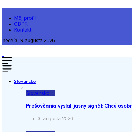
Môj profil
GDPR
Kontakt
nedeľa, 9 augusta 2026
Slovensko
Slovensko
Prešovčania vyslali jasný signál: Chcú osobn
3. augusta 2026