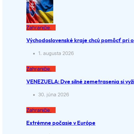
Zahraničie
Východoslovenské kraje chcú pomôcť pri o
1. augusta 2026
Zahraničie
VENEZUELA: Dve silné zemetrasenia si vyži
30. júna 2026
Zahraničie
Extrémne počasie v Európe