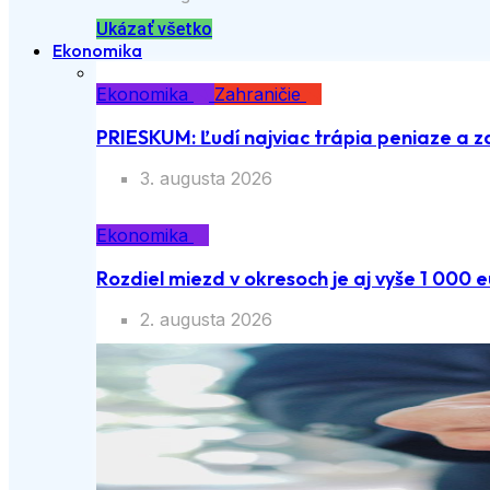
Ukázať všetko
Ekonomika
Ekonomika
Zahraničie
PRIESKUM: Ľudí najviac trápia peniaze a z
3. augusta 2026
Ekonomika
Rozdiel miezd v okresoch je aj vyše 1 000 e
2. augusta 2026