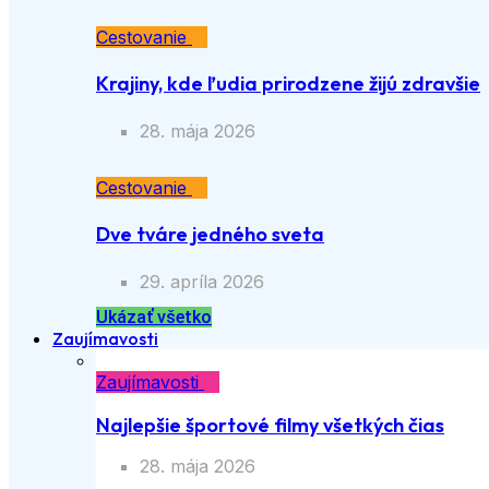
Cestovanie
Krajiny, kde ľudia prirodzene žijú zdravšie
28. mája 2026
Cestovanie
Dve tváre jedného sveta
29. apríla 2026
Ukázať všetko
Zaujímavosti
Zaujímavosti
Najlepšie športové filmy všetkých čias
28. mája 2026