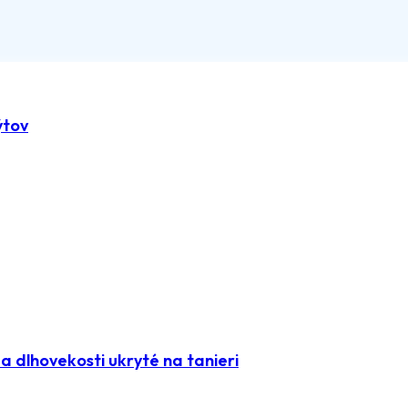
ýtov
 dlhovekosti ukryté na tanieri