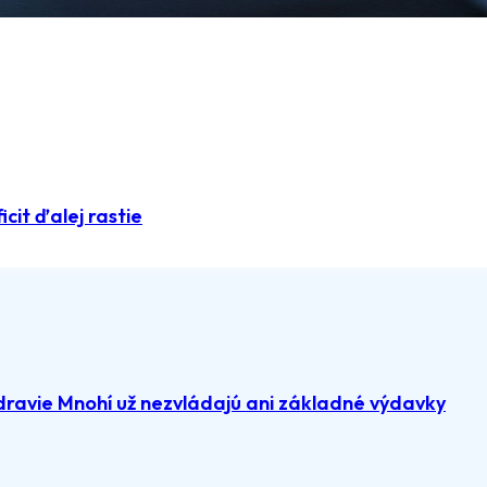
icit ďalej rastie
dravie Mnohí už nezvládajú ani základné výdavky