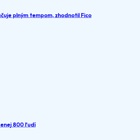
čuje plným tempom, zhodnotil Fico
menej 800 ľudí