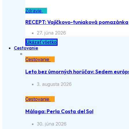
Zdravie
RECEPT: Vajíčkovo-tuniaková pomazánka
27. júna 2026
Ukázať všetko
Cestovanie
Cestovanie
Leto bez úmorných horúčav: Sedem európs
3. augusta 2026
Cestovanie
Málaga: Perla Costa del Sol
30. júna 2026