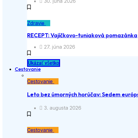
30. júna 2026
Zdravie
RECEPT: Vajíčkovo-tuniaková pomazánka
27. júna 2026
Ukázať všetko
Cestovanie
Cestovanie
Leto bez úmorných horúčav: Sedem európs
3. augusta 2026
Cestovanie