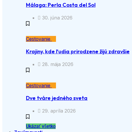
Málaga: Perla Costa del Sol
30. júna 2026
Cestovanie
Krajiny, kde ľudia prirodzene žijú zdravšie
28. mája 2026
Cestovanie
Dve tváre jedného sveta
29. apríla 2026
Ukázať všetko