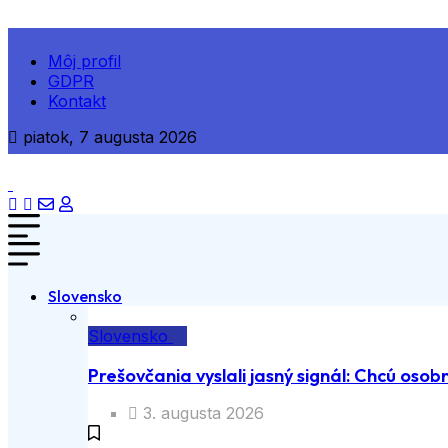
Môj profil
GDPR
Kontakt
piatok, 7 augusta 2026
Slovensko
Slovensko
Prešovčania vyslali jasný signál: Chcú osobn
3. augusta 2026