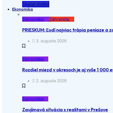
Ukázať všetko
Ekonomika
Ekonomika
Zahraničie
PRIESKUM: Ľudí najviac trápia peniaze a z
3. augusta 2026
Ekonomika
Rozdiel miezd v okresoch je aj vyše 1 000 e
2. augusta 2026
Ekonomika
Zaujímavá situácia s realitami v Prešove