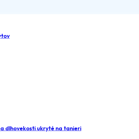
ýtov
 dlhovekosti ukryté na tanieri