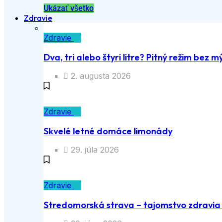
Ukázať všetko
Zdravie
Zdravie
Dva, tri alebo štyri litre? Pitný režim bez m
2. augusta 2026
Zdravie
Skvelé letné domáce limonády
29. júla 2026
Zdravie
Stredomorská strava – tajomstvo zdravia a