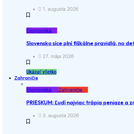
1. augusta 2026
Ekonomika
Slovensko síce plní fiškálne pravidlá, no def
27. mája 2026
Ukázať všetko
Zahraničie
Ekonomika
Zahraničie
PRIESKUM: Ľudí najviac trápia peniaze a z
3. augusta 2026