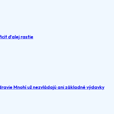
icit ďalej rastie
dravie Mnohí už nezvládajú ani základné výdavky