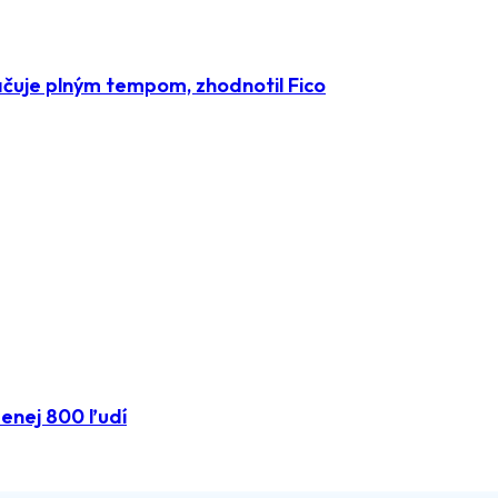
čuje plným tempom, zhodnotil Fico
menej 800 ľudí