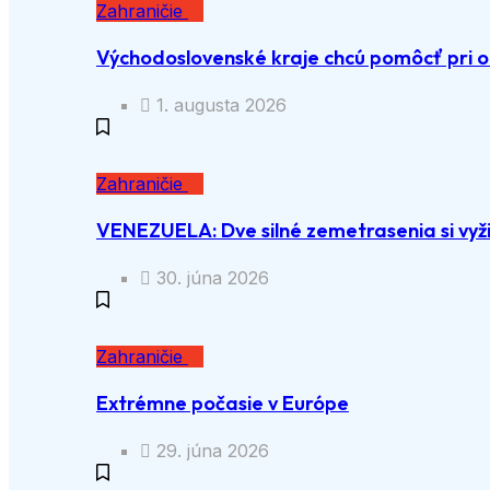
Zahraničie
Východoslovenské kraje chcú pomôcť pri o
1. augusta 2026
Zahraničie
VENEZUELA: Dve silné zemetrasenia si vyži
30. júna 2026
Zahraničie
Extrémne počasie v Európe
29. júna 2026