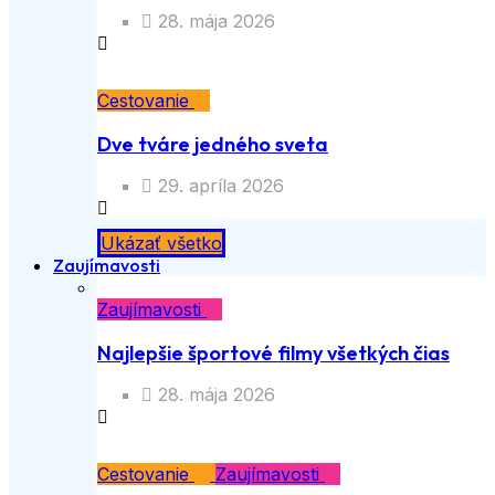
28. mája 2026
Cestovanie
Dve tváre jedného sveta
29. apríla 2026
Ukázať všetko
Zaujímavosti
Zaujímavosti
Najlepšie športové filmy všetkých čias
28. mája 2026
Cestovanie
Zaujímavosti