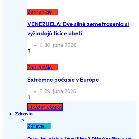
Zahraničie
VENEZUELA: Dve silné zemetrasenia si
vyžiadajú tisíce obetí
30. júna 2026
Zahraničie
Extrémne počasie v Európe
29. júna 2026
Ukázať všetko
Zdravie
Zdravie