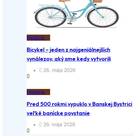
História
Bicykel – jeden z najgeniálnejších
vynálezov, aký sme kedy vytvorili
28. mája 2026
História
Pred 500 rokmi vypuklo v Banskej Bystrici
veľké banícke povstanie
26. mája 2026