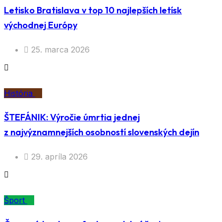
Letisko Bratislava v top 10 najlepších letísk
východnej Európy
25. marca 2026
História
ŠTEFÁNIK: Výročie úmrtia jednej
z najvýznamnejších osobností slovenských dejín
29. apríla 2026
Šport