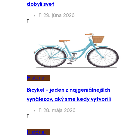
dobyli svet
29. júna 2026
História
Bicykel – jeden z najgeniálnejších
vynálezov, aký sme kedy vytvorili
28. mája 2026
História