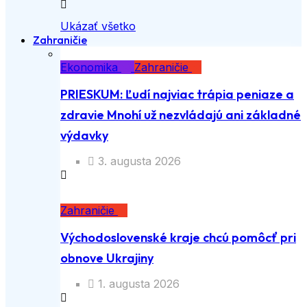
Ukázať všetko
Zahraničie
Ekonomika
Zahraničie
PRIESKUM: Ľudí najviac trápia peniaze a
zdravie Mnohí už nezvládajú ani základné
výdavky
3. augusta 2026
Zahraničie
Východoslovenské kraje chcú pomôcť pri
obnove Ukrajiny
1. augusta 2026