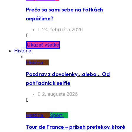
Prečo sa sami sebe na fotkách
nepáčime?
24. februára 2026
Ukázať všetko
História
História
Pozdrav z dovolenky…alebo… Od
pohľadníc k selfie
2. augusta 2026
História
Šport
Tour de France – príbeh pretekov, ktoré