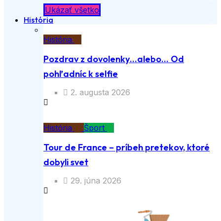
Ukázať všetko
História
História
Pozdrav z dovolenky…alebo… Od
pohľadníc k selfie
2. augusta 2026
História
Šport
Tour de France – príbeh pretekov, ktoré
dobyli svet
29. júna 2026