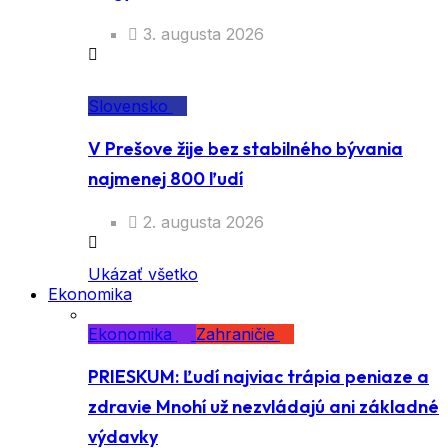
3. augusta 2026
Slovensko
V Prešove žije bez stabilného bývania
najmenej 800 ľudí
2. augusta 2026
Ukázať všetko
Ekonomika
Ekonomika
Zahraničie
PRIESKUM: Ľudí najviac trápia peniaze a
zdravie Mnohí už nezvládajú ani základné
výdavky