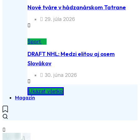
Nové tváre v hádzanárskom Tatrane
29. júla 2026
Šport
DRAFT NHL: Medzi elitou aj osem
Slovákov
30. júna 2026
Ukázať všetko
Magazín