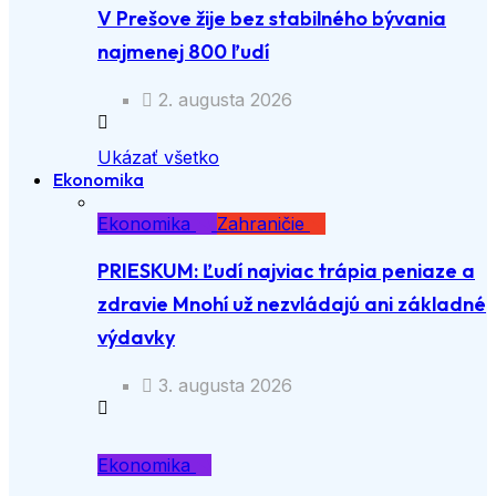
V Prešove žije bez stabilného bývania
najmenej 800 ľudí
2. augusta 2026
Ukázať všetko
Ekonomika
Ekonomika
Zahraničie
PRIESKUM: Ľudí najviac trápia peniaze a
zdravie Mnohí už nezvládajú ani základné
výdavky
3. augusta 2026
Ekonomika