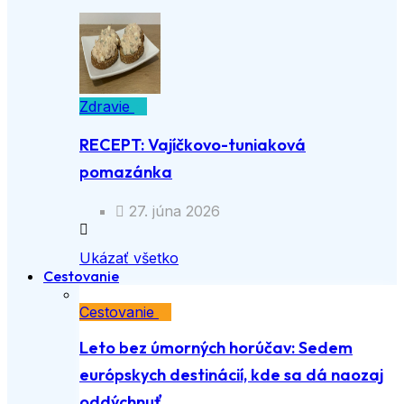
Zdravie
RECEPT: Vajíčkovo-tuniaková
pomazánka
27. júna 2026
Ukázať všetko
Cestovanie
Cestovanie
Leto bez úmorných horúčav: Sedem
európskych destinácií, kde sa dá naozaj
oddýchnuť