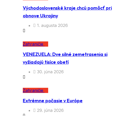
Východoslovenské kraje chcú pomôcť pri
obnove Ukrajiny
1. augusta 2026
Zahraničie
VENEZUELA: Dve silné zemetrasenia si
vyžiadajú tisíce obetí
30. júna 2026
Zahraničie
Extrémne počasie v Európe
29. júna 2026