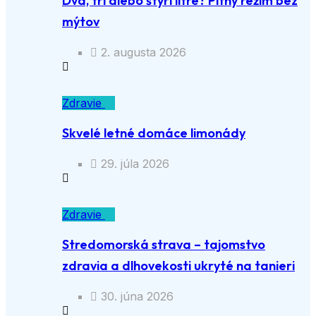
Dva, tri alebo štyri litre? Pitný režim bez
mýtov
2. augusta 2026
Zdravie
Skvelé letné domáce limonády
29. júla 2026
Zdravie
Stredomorská strava – tajomstvo
zdravia a dlhovekosti ukryté na tanieri
30. júna 2026