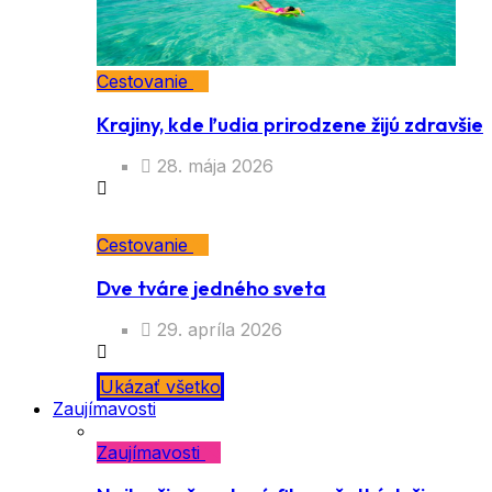
Cestovanie
Krajiny, kde ľudia prirodzene žijú zdravšie
28. mája 2026
Cestovanie
Dve tváre jedného sveta
29. apríla 2026
Ukázať všetko
Zaujímavosti
Zaujímavosti