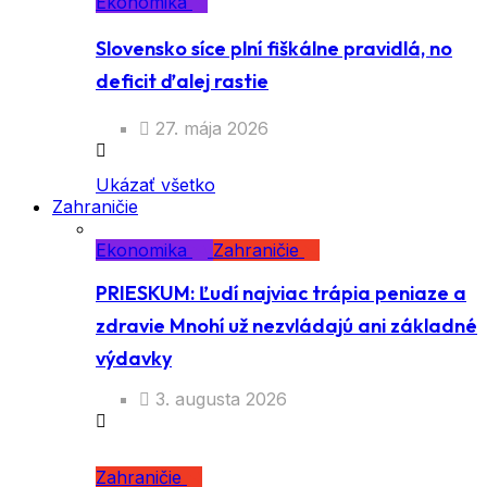
Ekonomika
Slovensko síce plní fiškálne pravidlá, no
deficit ďalej rastie
27. mája 2026
Ukázať všetko
Zahraničie
Ekonomika
Zahraničie
PRIESKUM: Ľudí najviac trápia peniaze a
zdravie Mnohí už nezvládajú ani základné
výdavky
3. augusta 2026
Zahraničie