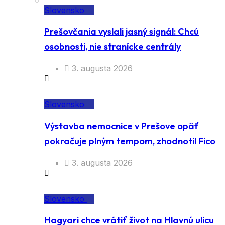
Slovensko
Prešovčania vyslali jasný signál: Chcú
osobnosti, nie stranícke centrály
3. augusta 2026
Slovensko
Výstavba nemocnice v Prešove opäť
pokračuje plným tempom, zhodnotil Fico
3. augusta 2026
Slovensko
Hagyari chce vrátiť život na Hlavnú ulicu