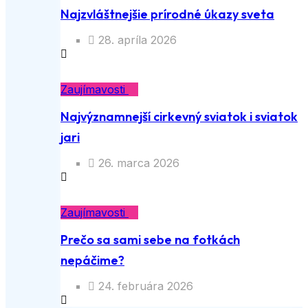
Najzvláštnejšie prírodné úkazy sveta
28. apríla 2026
Zaujímavosti
Najvýznamnejší cirkevný sviatok i sviatok
jari
26. marca 2026
Zaujímavosti
Prečo sa sami sebe na fotkách
nepáčime?
24. februára 2026