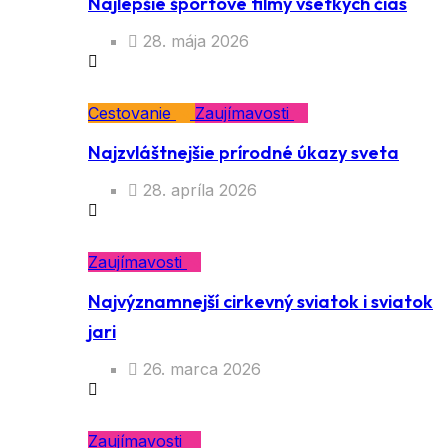
Najlepšie športové filmy všetkých čias
28. mája 2026
Cestovanie
Zaujímavosti
Najzvláštnejšie prírodné úkazy sveta
28. apríla 2026
Zaujímavosti
Najvýznamnejší cirkevný sviatok i sviatok
jari
26. marca 2026
Zaujímavosti