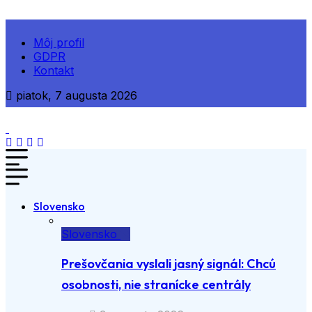
Môj profil
GDPR
Kontakt
piatok, 7 augusta 2026
Slovensko
Slovensko
Prešovčania vyslali jasný signál: Chcú
osobnosti, nie stranícke centrály