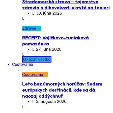
Stredomorská strava – tajomstvo
zdravia a dlhovekosti ukryté na tanieri
30. júna 2026
Zdravie
RECEPT: Vajíčkovo-tuniaková
pomazánka
27. júna 2026
Ukázať všetko
Cestovanie
Cestovanie
Leto bez úmorných horúčav: Sedem
európskych destinácií, kde sa dá
naozaj oddýchnuť
3. augusta 2026