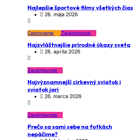
Najlepšie športové filmy všetkých čias
28. mája 2026
Cestovanie
Zaujímavosti
Najzvláštnejšie prírodné úkazy sveta
28. apríla 2026
Zaujímavosti
Najvýznamnejší cirkevný sviatok i
sviatok jari
26. marca 2026
Zaujímavosti
Prečo sa sami sebe na fotkách
nepáčime?