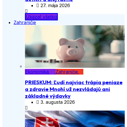
27. mája 2026
Ukázať všetko
Zahraničie
Ekonomika
Zahraničie
PRIESKUM: Ľudí najviac trápia peniaze
a zdravie Mnohí už nezvládajú ani
základné výdavky
3. augusta 2026