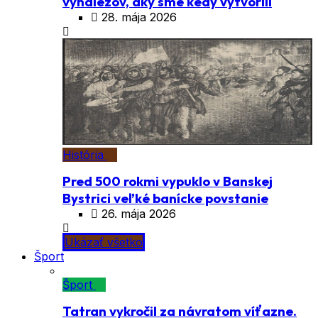
vynálezov, aký sme kedy vytvorili
28. mája 2026
História
Pred 500 rokmi vypuklo v Banskej
Bystrici veľké banícke povstanie
26. mája 2026
Ukázať všetko
Šport
Šport
Tatran vykročil za návratom víťazne.