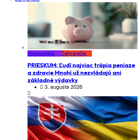
Ekonomika
Zahraničie
PRIESKUM: Ľudí najviac trápia peniaze
a zdravie Mnohí už nezvládajú ani
základné výdavky
3. augusta 2026