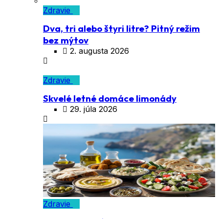
Zdravie
Dva, tri alebo štyri litre? Pitný režim
bez mýtov
2. augusta 2026
Zdravie
Skvelé letné domáce limonády
29. júla 2026
Zdravie