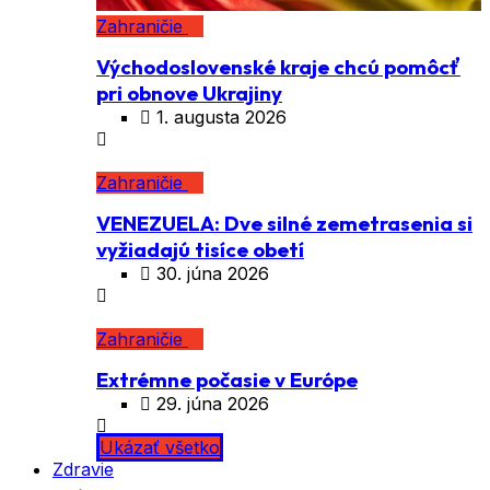
Zahraničie
Východoslovenské kraje chcú pomôcť
pri obnove Ukrajiny
1. augusta 2026
Zahraničie
VENEZUELA: Dve silné zemetrasenia si
vyžiadajú tisíce obetí
30. júna 2026
Zahraničie
Extrémne počasie v Európe
29. júna 2026
Ukázať všetko
Zdravie