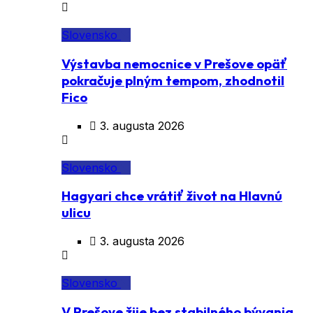
Slovensko
Výstavba nemocnice v Prešove opäť
pokračuje plným tempom, zhodnotil
Fico
3. augusta 2026
Slovensko
Hagyari chce vrátiť život na Hlavnú
ulicu
3. augusta 2026
Slovensko
V Prešove žije bez stabilného bývania