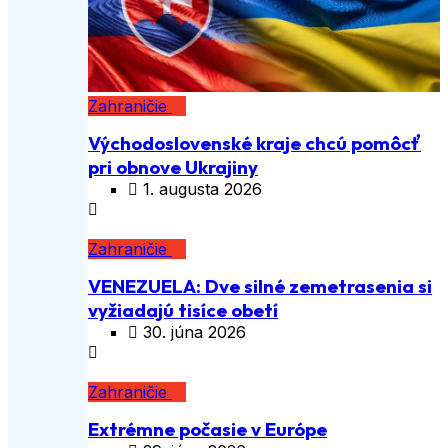
Zahraničie
Východoslovenské kraje chcú pomôcť
pri obnove Ukrajiny
1. augusta 2026
Zahraničie
VENEZUELA: Dve silné zemetrasenia si
vyžiadajú tisíce obetí
30. júna 2026
Zahraničie
Extrémne počasie v Európe