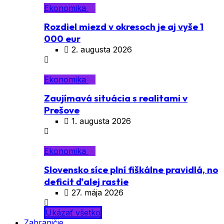
Ekonomika
Rozdiel miezd v okresoch je aj vyše 1
000 eur
2. augusta 2026
Ekonomika
Zaujímavá situácia s realitami v
Prešove
1. augusta 2026
Ekonomika
Slovensko síce plní fiškálne pravidlá, no
deficit ďalej rastie
27. mája 2026
Ukázať všetko
Zahraničie