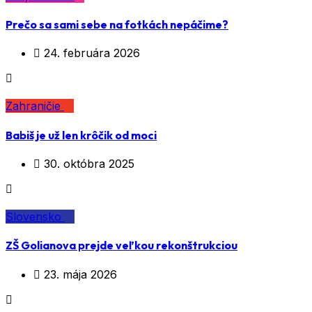
Prečo sa sami sebe na fotkách nepáčime?
24. februára 2026
Zahraničie
Babiš je už len krôčik od moci
30. októbra 2025
Slovensko
ZŠ Golianova prejde veľkou rekonštrukciou
23. mája 2026