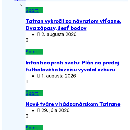
Šport
Tatran vykročil za návratom víťazne.
Dva zápasy, šesť bodov
2. augusta 2026
Šport
Infantino proti svetu: Plán na predaj
futbalového biznisu vyvolal vzburu
1. augusta 2026
Šport
Nové tváre v hádzanárskom Tatrane
29. júla 2026
Šport