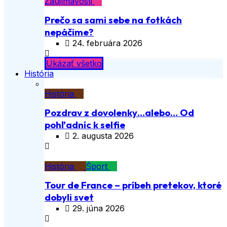
Zaujímavosti
Prečo sa sami sebe na fotkách
nepáčime?
24. februára 2026
Ukázať všetko
História
História
Pozdrav z dovolenky…alebo… Od
pohľadníc k selfie
2. augusta 2026
História
Šport
Tour de France – príbeh pretekov, ktoré
dobyli svet
29. júna 2026