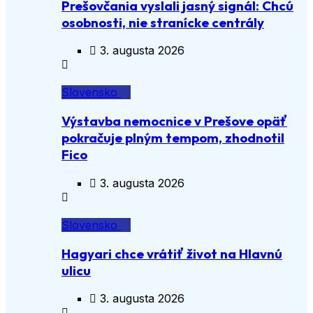
Prešovčania vyslali jasný signál: Chcú
osobnosti, nie stranícke centrály
3. augusta 2026
Slovensko
Výstavba nemocnice v Prešove opäť
pokračuje plným tempom, zhodnotil
Fico
3. augusta 2026
Slovensko
Hagyari chce vrátiť život na Hlavnú
ulicu
3. augusta 2026