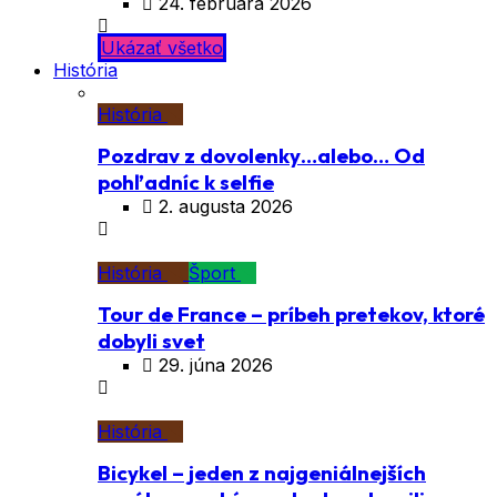
24. februára 2026
Ukázať všetko
História
História
Pozdrav z dovolenky…alebo… Od
pohľadníc k selfie
2. augusta 2026
História
Šport
Tour de France – príbeh pretekov, ktoré
dobyli svet
29. júna 2026
História
Bicykel – jeden z najgeniálnejších