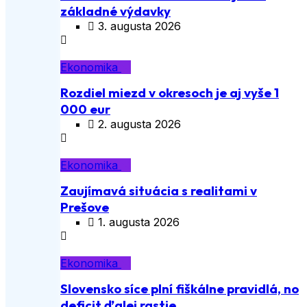
základné výdavky
3. augusta 2026
Ekonomika
Rozdiel miezd v okresoch je aj vyše 1
000 eur
2. augusta 2026
Ekonomika
Zaujímavá situácia s realitami v
Prešove
1. augusta 2026
Ekonomika
Slovensko síce plní fiškálne pravidlá, no
deficit ďalej rastie