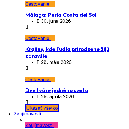
Cestovanie
Málaga: Perla Costa del Sol
30. júna 2026
Cestovanie
Krajiny, kde ľudia prirodzene žijú
zdravšie
28. mája 2026
Cestovanie
Dve tváre jedného sveta
29. apríla 2026
Ukázať všetko
Zaujímavosti
Zaujímavosti