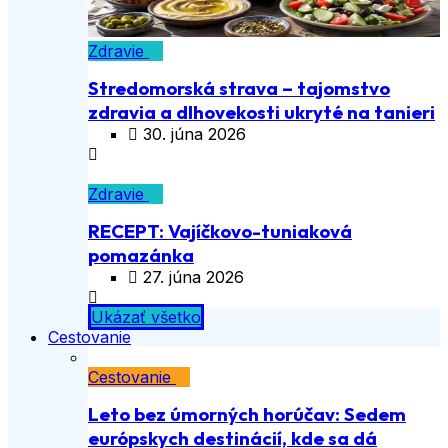
Zdravie
Stredomorská strava – tajomstvo
zdravia a dlhovekosti ukryté na tanieri
30. júna 2026
Zdravie
RECEPT: Vajíčkovo-tuniaková
pomazánka
27. júna 2026
Ukázať všetko
Cestovanie
Cestovanie
Leto bez úmorných horúčav: Sedem
európskych destinácií, kde sa dá