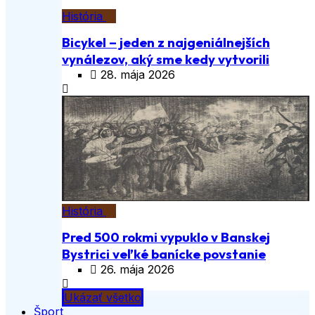
História
Bicykel – jeden z najgeniálnejších
vynálezov, aký sme kedy vytvorili
28. mája 2026
História
Pred 500 rokmi vypuklo v Banskej
Bystrici veľké banícke povstanie
26. mája 2026
Ukázať všetko
Šport