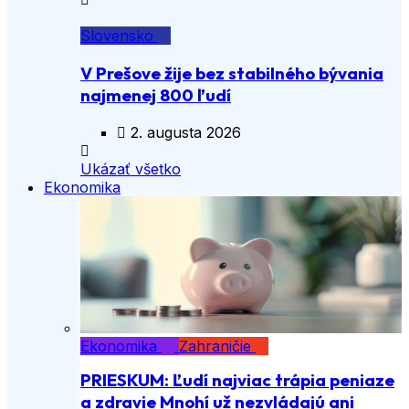
Slovensko
V Prešove žije bez stabilného bývania
najmenej 800 ľudí
2. augusta 2026
Ukázať všetko
Ekonomika
Ekonomika
Zahraničie
PRIESKUM: Ľudí najviac trápia peniaze
a zdravie Mnohí už nezvládajú ani