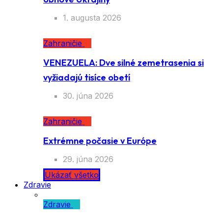
1. augusta 2026
Zahraničie
VENEZUELA: Dve silné zemetrasenia si
vyžiadajú tisíce obetí
30. júna 2026
Zahraničie
Extrémne počasie v Európe
29. júna 2026
Ukázať všetko
Zdravie
Zdravie