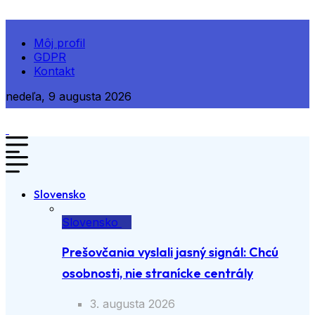
Môj profil
GDPR
Kontakt
nedeľa, 9 augusta 2026
Slovensko
Slovensko
Prešovčania vyslali jasný signál: Chcú
osobnosti, nie stranícke centrály
3. augusta 2026