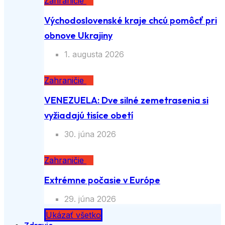
Zahraničie
Východoslovenské kraje chcú pomôcť pri
obnove Ukrajiny
1. augusta 2026
Zahraničie
VENEZUELA: Dve silné zemetrasenia si
vyžiadajú tisíce obetí
30. júna 2026
Zahraničie
Extrémne počasie v Európe
29. júna 2026
Ukázať všetko