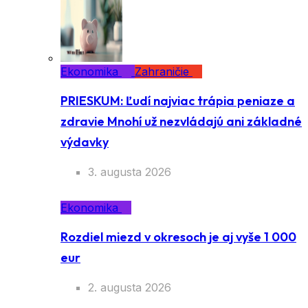
Ekonomika
Zahraničie
PRIESKUM: Ľudí najviac trápia peniaze a
zdravie Mnohí už nezvládajú ani základné
výdavky
3. augusta 2026
Ekonomika
Rozdiel miezd v okresoch je aj vyše 1 000
eur
2. augusta 2026