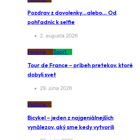
Pozdrav z dovolenky…alebo… Od
pohľadníc k selfie
2. augusta 2026
História
Šport
Tour de France – príbeh pretekov, ktoré
dobyli svet
29. júna 2026
História
Bicykel – jeden z najgeniálnejších
vynálezov, aký sme kedy vytvorili