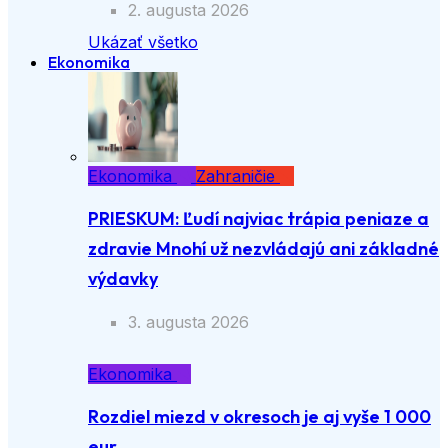
2. augusta 2026
Ukázať všetko
Ekonomika
Ekonomika
Zahraničie
PRIESKUM: Ľudí najviac trápia peniaze a
zdravie Mnohí už nezvládajú ani základné
výdavky
3. augusta 2026
Ekonomika
Rozdiel miezd v okresoch je aj vyše 1 000
eur