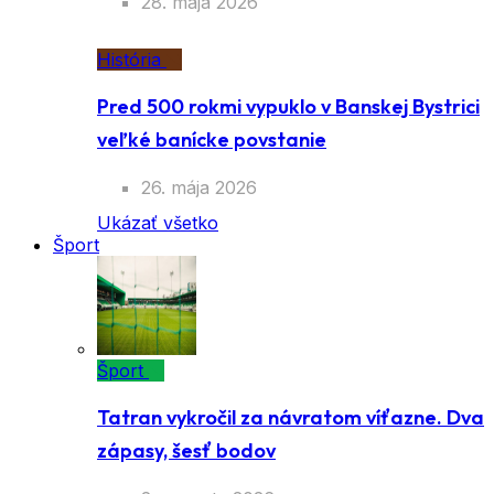
28. mája 2026
História
Pred 500 rokmi vypuklo v Banskej Bystrici
veľké banícke povstanie
26. mája 2026
Ukázať všetko
Šport
Šport
Tatran vykročil za návratom víťazne. Dva
zápasy, šesť bodov