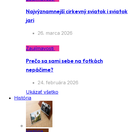
Najvýznamnejší cirkevný sviatok i sviatok
jari
26. marca 2026
Zaujímavosti
Prečo sa sami sebe na fotkách
nepáčime?
24. februára 2026
Ukázať všetko
História
História