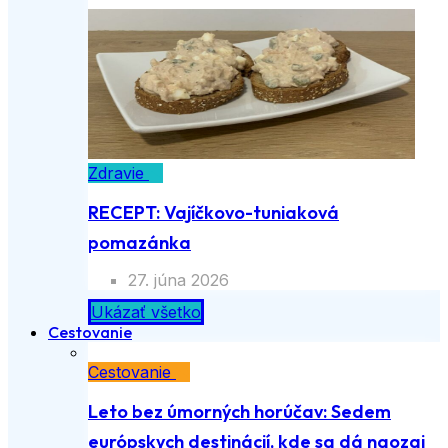
Zdravie
RECEPT: Vajíčkovo-tuniaková
pomazánka
27. júna 2026
Ukázať všetko
Cestovanie
Cestovanie
Leto bez úmorných horúčav: Sedem
európskych destinácií, kde sa dá naozaj