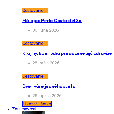
Cestovanie
Málaga: Perla Costa del Sol
30. júna 2026
Cestovanie
Krajiny, kde ľudia prirodzene žijú zdravšie
28. mája 2026
Cestovanie
Dve tváre jedného sveta
29. apríla 2026
Ukázať všetko
Zaujímavosti