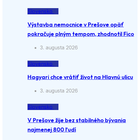
Slovensko
Výstavba nemocnice v Prešove opäť
pokračuje plným tempom, zhodnotil Fico
3. augusta 2026
Slovensko
Hagyari chce vrátiť život na Hlavnú ulicu
3. augusta 2026
Slovensko
V Prešove žije bez stabilného bývania
najmenej 800 ľudí