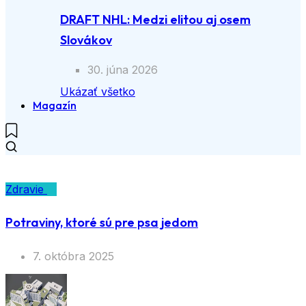
DRAFT NHL: Medzi elitou aj osem
Slovákov
30. júna 2026
Ukázať všetko
Magazín
Zdravie
Potraviny, ktoré sú pre psa jedom
7. októbra 2025