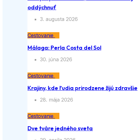
oddýchnuť
3. augusta 2026
Cestovanie
Málaga: Perla Costa del Sol
30. júna 2026
Cestovanie
Krajiny, kde ľudia prirodzene žijú zdravšie
28. mája 2026
Cestovanie
Dve tváre jedného sveta