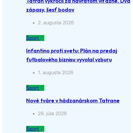
Tatran vykročil za návratom víťazne. Dva
zápasy, šesť bodov
2. augusta 2026
Šport
Infantino proti svetu: Plán na predaj
futbalového biznisu vyvolal vzburu
1. augusta 2026
Šport
Nové tváre v hádzanárskom Tatrane
29. júla 2026
Šport