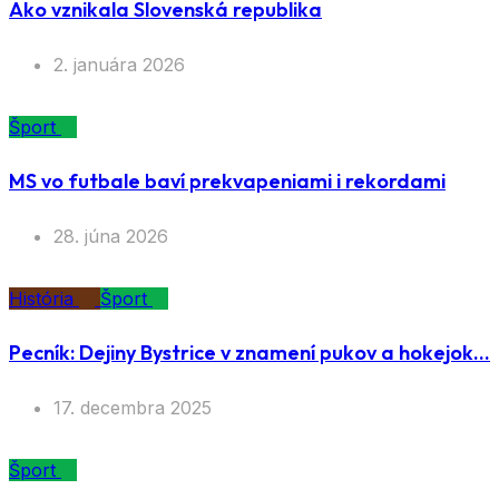
Ako vznikala Slovenská republika
2. januára 2026
Šport
MS vo futbale baví prekvapeniami i rekordami
28. júna 2026
História
Šport
Pecník: Dejiny Bystrice v znamení pukov a hokejok…
17. decembra 2025
Šport