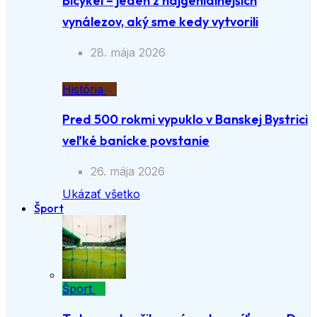
Bicykel – jeden z najgeniálnejších
vynálezov, aký sme kedy vytvorili
28. mája 2026
História
Pred 500 rokmi vypuklo v Banskej Bystrici
veľké banícke povstanie
26. mája 2026
Ukázať všetko
Šport
Šport