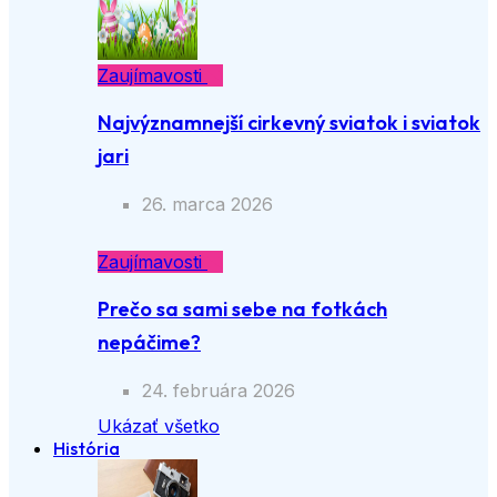
Zaujímavosti
Najvýznamnejší cirkevný sviatok i sviatok
jari
26. marca 2026
Zaujímavosti
Prečo sa sami sebe na fotkách
nepáčime?
24. februára 2026
Ukázať všetko
História