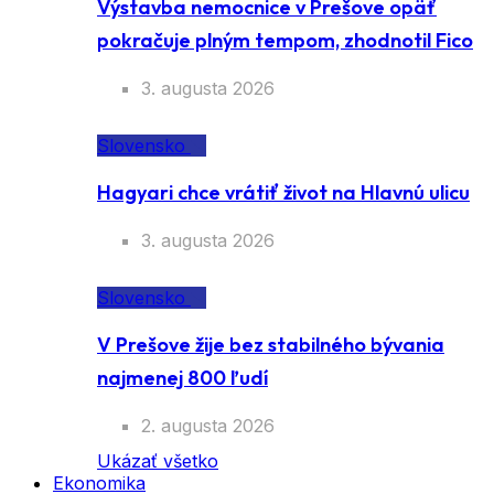
Výstavba nemocnice v Prešove opäť
pokračuje plným tempom, zhodnotil Fico
3. augusta 2026
Slovensko
Hagyari chce vrátiť život na Hlavnú ulicu
3. augusta 2026
Slovensko
V Prešove žije bez stabilného bývania
najmenej 800 ľudí
2. augusta 2026
Ukázať všetko
Ekonomika