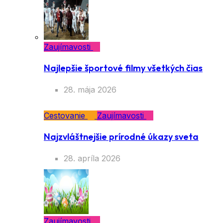
Zaujímavosti
Najlepšie športové filmy všetkých čias
28. mája 2026
Cestovanie
Zaujímavosti
Najzvláštnejšie prírodné úkazy sveta
28. apríla 2026
Zaujímavosti