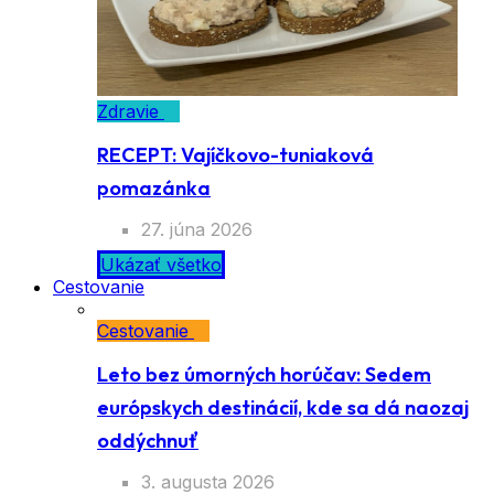
Zdravie
RECEPT: Vajíčkovo-tuniaková
pomazánka
27. júna 2026
Ukázať všetko
Cestovanie
Cestovanie
Leto bez úmorných horúčav: Sedem
európskych destinácií, kde sa dá naozaj
oddýchnuť
3. augusta 2026