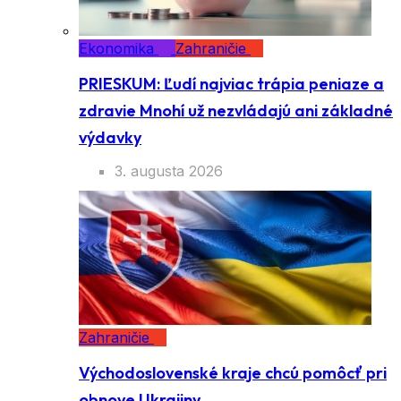
Ekonomika
Zahraničie
PRIESKUM: Ľudí najviac trápia peniaze a
zdravie Mnohí už nezvládajú ani základné
výdavky
3. augusta 2026
Zahraničie
Východoslovenské kraje chcú pomôcť pri
obnove Ukrajiny