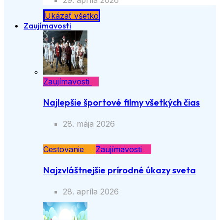
29. apríla 2026
Ukázať všetko
Zaujímavosti
Zaujímavosti
Najlepšie športové filmy všetkých čias
28. mája 2026
Cestovanie
Zaujímavosti
Najzvláštnejšie prírodné úkazy sveta
28. apríla 2026