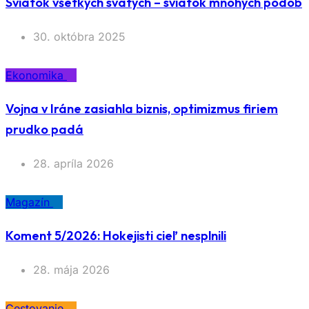
Sviatok všetkých svätých – sviatok mnohých podôb
30. októbra 2025
Ekonomika
Vojna v Iráne zasiahla biznis, optimizmus firiem
prudko padá
28. apríla 2026
Magazín
Koment 5/2026: Hokejisti cieľ nesplnili
28. mája 2026
Cestovanie