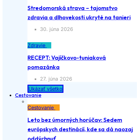
Stredomorská strava – tajomstvo
zdravia a dlhovekosti ukryté na tanieri
30. júna 2026
Zdravie
RECEPT: Vajíčkovo-tuniaková
pomazánka
27. júna 2026
Ukázať všetko
Cestovanie
Cestovanie
Leto bez úmorných horúčav: Sedem
európskych destinácií, kde sa dá naozaj
oddýchnuť