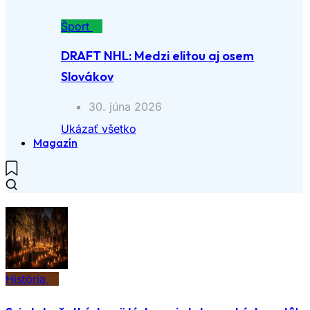
Šport
DRAFT NHL: Medzi elitou aj osem
Slovákov
30. júna 2026
Ukázať všetko
Magazín
História