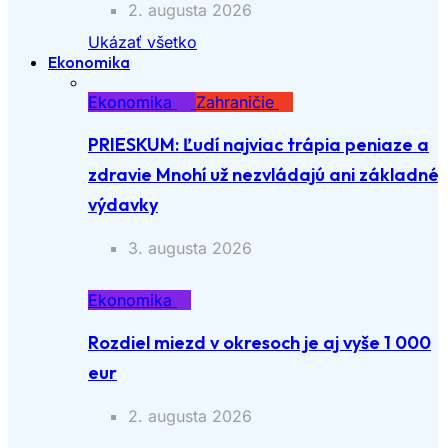
2. augusta 2026
Ukázať všetko
Ekonomika
Ekonomika
Zahraničie
PRIESKUM: Ľudí najviac trápia peniaze a
zdravie Mnohí už nezvládajú ani základné
výdavky
3. augusta 2026
Ekonomika
Rozdiel miezd v okresoch je aj vyše 1 000
eur
2. augusta 2026