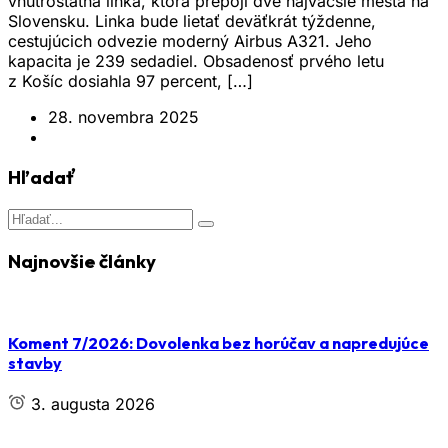
vnútroštátna linka, ktorá prepojí dve najväčšie mestá na
Slovensku. Linka bude lietať deväťkrát týždenne,
cestujúcich odvezie moderný Airbus A321. Jeho
kapacita je 239 sedadiel. Obsadenosť prvého letu
z Košíc dosiahla 97 percent, […]
28. novembra 2025
Hľadať
Najnovšie články
Koment 7/2026: Dovolenka bez horúčav a napredujúce
stavby
3. augusta 2026