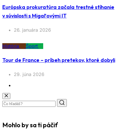
Európska prokuratúra začala trestné stíhanie
v súvislosti s Migaľovými IT
26. januára 2026
História
Šport
Tour de France – príbeh pretekov, ktoré dobyli
29. júna 2026
Mohlo by sa ti páčiť