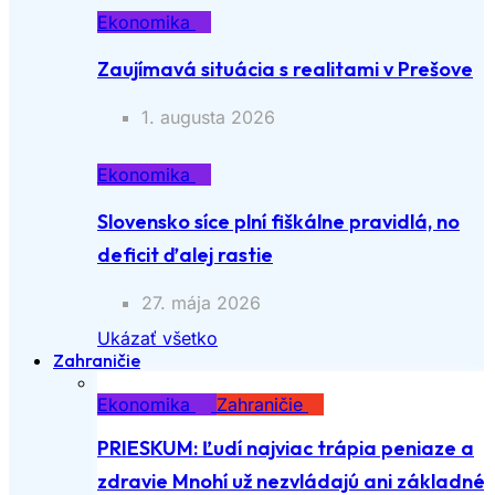
Ekonomika
Zaujímavá situácia s realitami v Prešove
1. augusta 2026
Ekonomika
Slovensko síce plní fiškálne pravidlá, no
deficit ďalej rastie
27. mája 2026
Ukázať všetko
Zahraničie
Ekonomika
Zahraničie
PRIESKUM: Ľudí najviac trápia peniaze a
zdravie Mnohí už nezvládajú ani základné