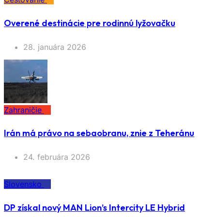
Overené destinácie pre rodinnú lyžovačku
28. januára 2026
Zahraničie
Irán má právo na sebaobranu, znie z Teheránu
24. februára 2026
Slovensko
DP získal nový MAN Lion’s Intercity LE Hybrid