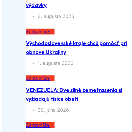
výdavky
3. augusta 2026
Zahraničie
Východoslovenské kraje chcú pomôcť pri
obnove Ukrajiny
1. augusta 2026
Zahraničie
VENEZUELA: Dve silné zemetrasenia si
vyžiadajú tisíce obetí
30. júna 2026
Zahraničie