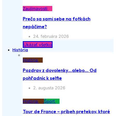
Zaujímavosti
Prečo sa sami sebe na fotkách
nepáčime?
24. februára 2026
Ukázať všetko
História
História
Pozdrav z dovolenky…alebo… Od
pohľadníc k selfie
2. augusta 2026
História
Šport
Tour de France – príbeh pretekov, ktoré