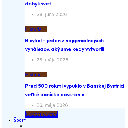
dobyli svet
29. júna 2026
História
Bicykel – jeden z najgeniálnejších
vynálezov, aký sme kedy vytvorili
28. mája 2026
História
Pred 500 rokmi vypuklo v Banskej Bystrici
veľké banícke povstanie
26. mája 2026
Ukázať všetko
Šport