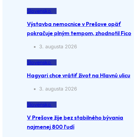
Slovensko
Výstavba nemocnice v Prešove opäť
pokračuje plným tempom, zhodnotil Fico
3. augusta 2026
Slovensko
Hagyari chce vrátiť život na Hlavnú ulicu
3. augusta 2026
Slovensko
V Prešove žije bez stabilného bývania
najmenej 800 ľudí