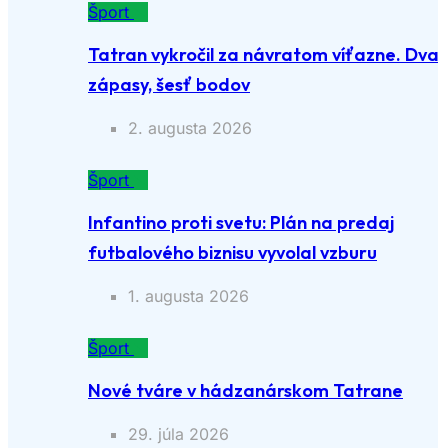
Šport
Tatran vykročil za návratom víťazne. Dva
zápasy, šesť bodov
2. augusta 2026
Šport
Infantino proti svetu: Plán na predaj
futbalového biznisu vyvolal vzburu
1. augusta 2026
Šport
Nové tváre v hádzanárskom Tatrane
29. júla 2026