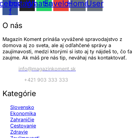
cebook-
Instagram
Whatsapp
Envelope
Home
User
f
O nás
Magazín Koment prináša vyvážené spravodajstvo z
domova aj zo sveta, ale aj odľahčené správy a
zaujímavosti, medzi ktorými si isto aj ty nájdeš to, čo ťa
zaujme. Ak máš pre nás tip, neváhaj nás kontaktovať.
Email:
info@magazinkoment.sk
Telefón:
+421 903 333 333
Kategórie
Slovensko
Ekonomika
Zahraničie
Cestovanie
Zdravie