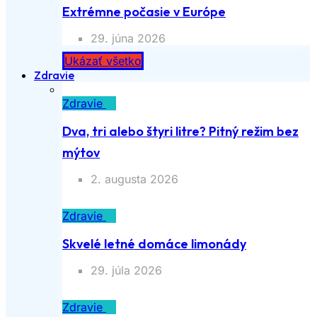
Extrémne počasie v Európe
29. júna 2026
Ukázať všetko
Zdravie
Zdravie
Dva, tri alebo štyri litre? Pitný režim bez
mýtov
2. augusta 2026
Zdravie
Skvelé letné domáce limonády
29. júla 2026
Zdravie