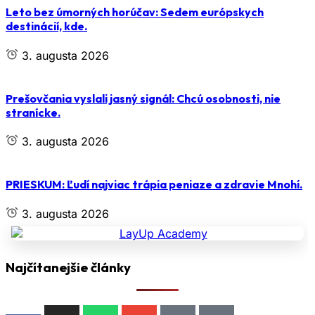
Leto bez úmorných horúčav: Sedem európskych
destinácií, kde.
3. augusta 2026
Prešovčania vyslali jasný signál: Chcú osobnosti, nie
stranícke.
3. augusta 2026
PRIESKUM: Ľudí najviac trápia peniaze a zdravie Mnohí.
3. augusta 2026
Najčítanejšie články