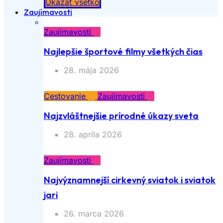
Ukázať všetko
Zaujímavosti
Zaujímavosti
Najlepšie športové filmy všetkých čias
28. mája 2026
Cestovanie
Zaujímavosti
Najzvláštnejšie prírodné úkazy sveta
28. apríla 2026
Zaujímavosti
Najvýznamnejší cirkevný sviatok i sviatok
jari
26. marca 2026