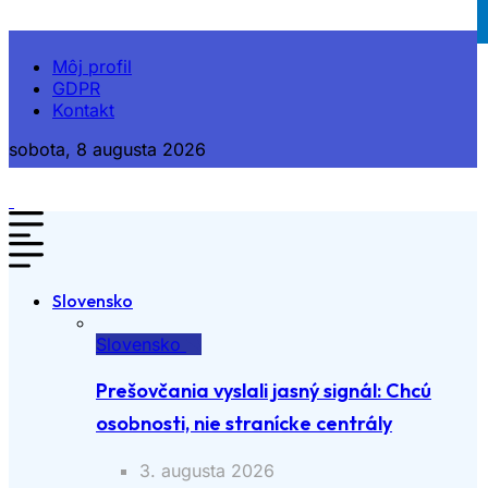
Môj profil
GDPR
Kontakt
sobota, 8 augusta 2026
Slovensko
Slovensko
Prešovčania vyslali jasný signál: Chcú
osobnosti, nie stranícke centrály
3. augusta 2026