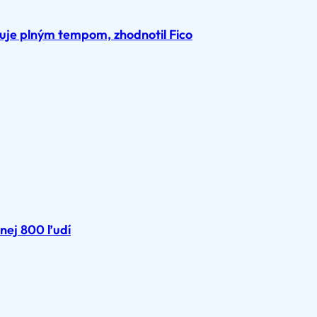
je plným tempom, zhodnotil Fico
nej 800 ľudí