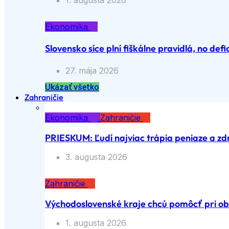
1. augusta 2026
Ekonomika
Slovensko síce plní fiškálne pravidlá, no defic
27. mája 2026
Ukázať všetko
Zahraničie
Ekonomika
Zahraničie
PRIESKUM: Ľudí najviac trápia peniaze a zd
3. augusta 2026
Zahraničie
Východoslovenské kraje chcú pomôcť pri ob
1. augusta 2026