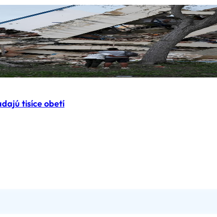
ajú tisíce obetí