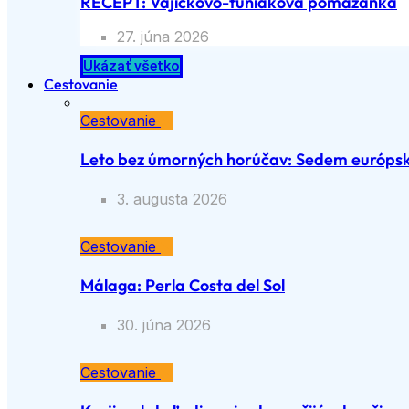
RECEPT: Vajíčkovo-tuniaková pomazánka
27. júna 2026
Ukázať všetko
Cestovanie
Cestovanie
Leto bez úmorných horúčav: Sedem európsky
3. augusta 2026
Cestovanie
Málaga: Perla Costa del Sol
30. júna 2026
Cestovanie