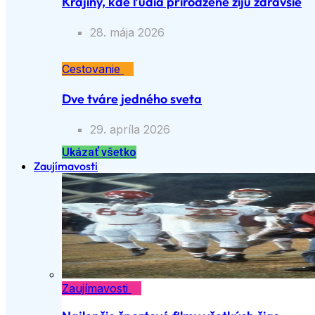
Krajiny, kde ľudia prirodzene žijú zdravšie
28. mája 2026
Cestovanie
Dve tváre jedného sveta
29. apríla 2026
Ukázať všetko
Zaujímavosti
Zaujímavosti