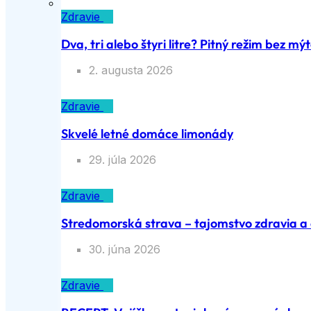
Zdravie
Dva, tri alebo štyri litre? Pitný režim bez mý
2. augusta 2026
Zdravie
Skvelé letné domáce limonády
29. júla 2026
Zdravie
Stredomorská strava – tajomstvo zdravia a d
30. júna 2026
Zdravie