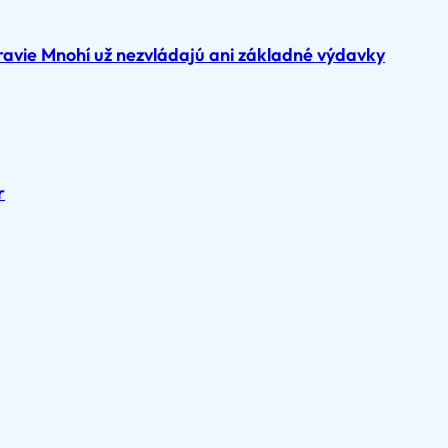
ravie Mnohí už nezvládajú ani základné výdavky
r