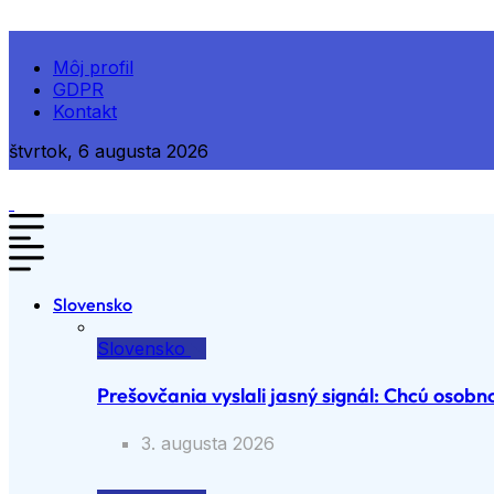
Môj profil
GDPR
Kontakt
štvrtok, 6 augusta 2026
Slovensko
Slovensko
Prešovčania vyslali jasný signál: Chcú osobno
3. augusta 2026