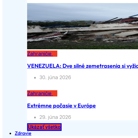
Zahraničie
VENEZUELA: Dve silné zemetrasenia si vyžiad
30. júna 2026
Zahraničie
Extrémne počasie v Európe
29. júna 2026
Ukázať všetko
Zdravie