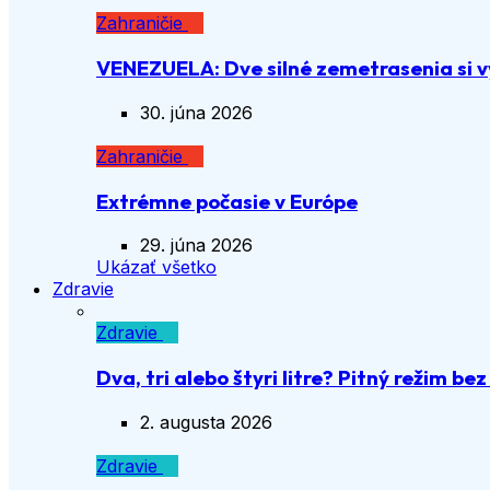
Zahraničie
VENEZUELA: Dve silné zemetrasenia si vy
30. júna 2026
Zahraničie
Extrémne počasie v Európe
29. júna 2026
Ukázať všetko
Zdravie
Zdravie
Dva, tri alebo štyri litre? Pitný režim be
2. augusta 2026
Zdravie