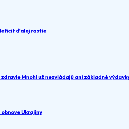
deficit ďalej rastie
a zdravie Mnohí už nezvládajú ani základné výdavk
 obnove Ukrajiny