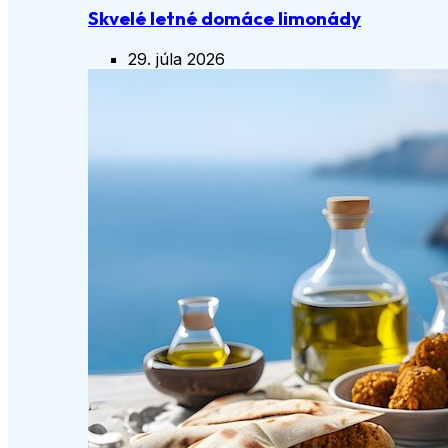
Skvelé letné domáce limonády
29. júla 2026