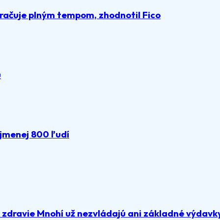
račuje plným tempom, zhodnotil Fico
u
ajmenej 800 ľudí
a zdravie Mnohí už nezvládajú ani základné výdavk