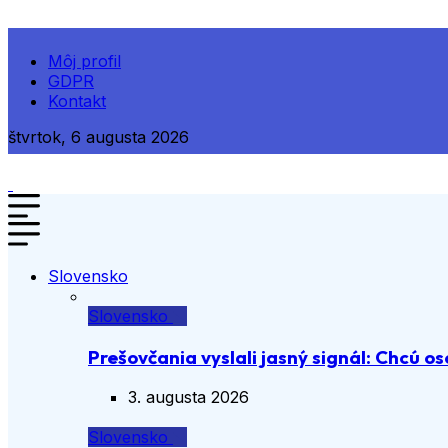
Môj profil
GDPR
Kontakt
štvrtok, 6 augusta 2026
Slovensko
Slovensko
Prešovčania vyslali jasný signál: Chcú os
3. augusta 2026
Slovensko