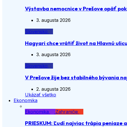
Výstavba nemocnice v Prešove opäť pok
3. augusta 2026
Slovensko
Hagyari chce vrátiť život na Hlavnú ulic
3. augusta 2026
Slovensko
V Prešove žije bez stabilného bývania n
2. augusta 2026
Ukázať všetko
Ekonomika
Ekonomika
Zahraničie
PRIESKUM: Ľudí najviac trápia peniaze 