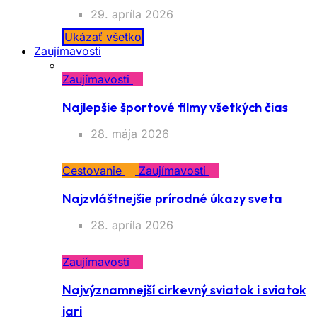
29. apríla 2026
Ukázať všetko
Zaujímavosti
Zaujímavosti
Najlepšie športové filmy všetkých čias
28. mája 2026
Cestovanie
Zaujímavosti
Najzvláštnejšie prírodné úkazy sveta
28. apríla 2026
Zaujímavosti
Najvýznamnejší cirkevný sviatok i sviatok
jari