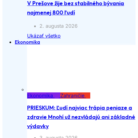
V Prešove žije bez stabilného bývania
najmenej 800 ľudí
2. augusta 2026
Ukázať všetko
Ekonomika
Ekonomika
Zahraničie
PRIESKUM: Ľudí najviac trápia peniaze a
zdravie Mnohí už nezvládajú ani základné
výdavky
3. augusta 2026