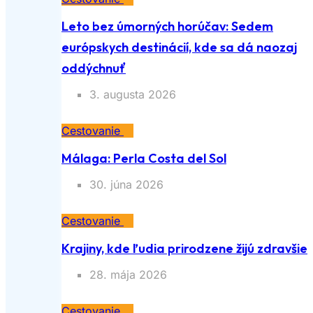
Leto bez úmorných horúčav: Sedem
európskych destinácií, kde sa dá naozaj
oddýchnuť
3. augusta 2026
Cestovanie
Málaga: Perla Costa del Sol
30. júna 2026
Cestovanie
Krajiny, kde ľudia prirodzene žijú zdravšie
28. mája 2026
Cestovanie