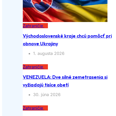
Zahraničie
Východoslovenské kraje chcú pomôcť pri
obnove Ukrajiny
1. augusta 2026
Zahraničie
VENEZUELA: Dve silné zemetrasenia si
vyžiadajú tisíce obetí
30. júna 2026
Zahraničie