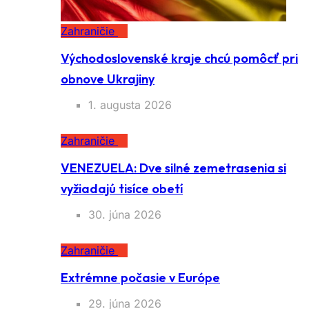
Zahraničie
Východoslovenské kraje chcú pomôcť pri
obnove Ukrajiny
1. augusta 2026
Zahraničie
VENEZUELA: Dve silné zemetrasenia si
vyžiadajú tisíce obetí
30. júna 2026
Zahraničie
Extrémne počasie v Európe
29. júna 2026