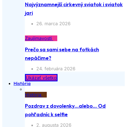
Najvýznamnejší cirkevný sviatok i sviatok
jari
26. marca 2026
Zaujímavosti
Prečo sa sami sebe na fotkách
nepáčime?
24. februára 2026
Ukázať všetko
História
História
Pozdrav z dovolenky…alebo… Od
pohľadníc k selfie
2. augusta 2026