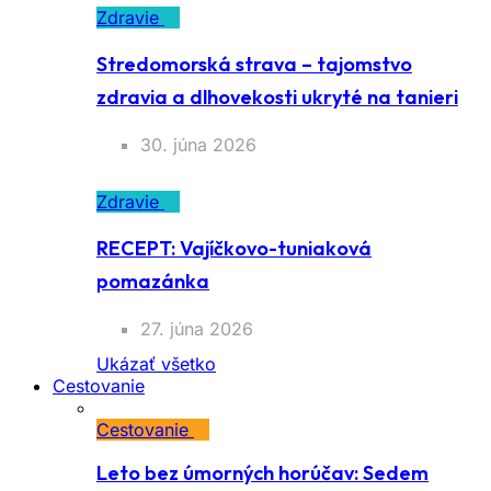
Zdravie
Stredomorská strava – tajomstvo
zdravia a dlhovekosti ukryté na tanieri
30. júna 2026
Zdravie
RECEPT: Vajíčkovo-tuniaková
pomazánka
27. júna 2026
Ukázať všetko
Cestovanie
Cestovanie
Leto bez úmorných horúčav: Sedem