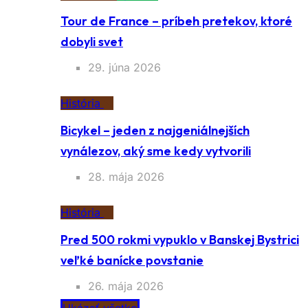
Tour de France – príbeh pretekov, ktoré
dobyli svet
29. júna 2026
História
Bicykel – jeden z najgeniálnejších
vynálezov, aký sme kedy vytvorili
28. mája 2026
História
Pred 500 rokmi vypuklo v Banskej Bystrici
veľké banícke povstanie
26. mája 2026