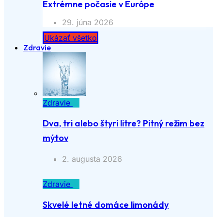
Extrémne počasie v Európe
29. júna 2026
Ukázať všetko
Zdravie
Zdravie
Dva, tri alebo štyri litre? Pitný režim bez
mýtov
2. augusta 2026
Zdravie
Skvelé letné domáce limonády