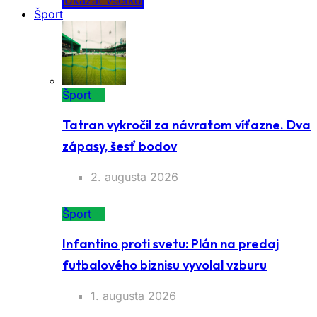
Ukázať všetko
Šport
Šport
Tatran vykročil za návratom víťazne. Dva
zápasy, šesť bodov
2. augusta 2026
Šport
Infantino proti svetu: Plán na predaj
futbalového biznisu vyvolal vzburu
1. augusta 2026