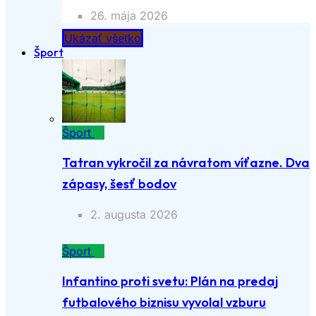
26. mája 2026
Ukázať všetko
Šport
Šport
Tatran vykročil za návratom víťazne. Dva
zápasy, šesť bodov
2. augusta 2026
Šport
Infantino proti svetu: Plán na predaj
futbalového biznisu vyvolal vzburu