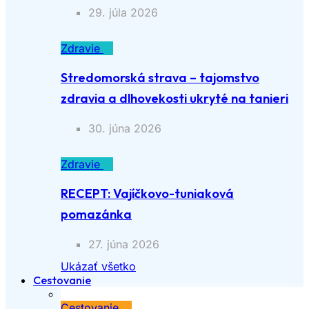
29. júla 2026
Zdravie
Stredomorská strava – tajomstvo
zdravia a dlhovekosti ukryté na tanieri
30. júna 2026
Zdravie
RECEPT: Vajíčkovo-tuniaková
pomazánka
27. júna 2026
Ukázať všetko
Cestovanie
Cestovanie