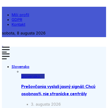
Môj profil
GDPR
Kontakt
sobota, 8 augusta 2026
Slovensko
Slovensko
Prešovčania vyslali jasný signál: Chcú
osobnosti, nie stranícke centrály
3. augusta 2026