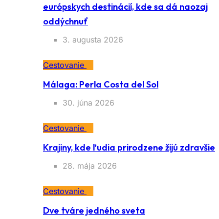
európskych destinácií, kde sa dá naozaj
oddýchnuť
3. augusta 2026
Cestovanie
Málaga: Perla Costa del Sol
30. júna 2026
Cestovanie
Krajiny, kde ľudia prirodzene žijú zdravšie
28. mája 2026
Cestovanie
Dve tváre jedného sveta