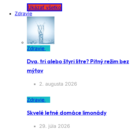
Ukázať všetko
Zdravie
Zdravie
Dva, tri alebo štyri litre? Pitný režim bez
mýtov
2. augusta 2026
Zdravie
Skvelé letné domáce limonády
29. júla 2026