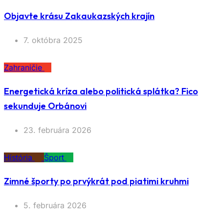
Objavte krásu Zakaukazských krajín
7. októbra 2025
Zahraničie
Energetická kríza alebo politická splátka? Fico
sekunduje Orbánovi
23. februára 2026
História
Šport
Zimné športy po prvýkrát pod piatimi kruhmi
5. februára 2026