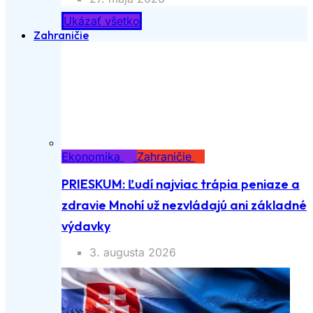
Ukázať všetko
Zahraničie
Ekonomika
Zahraničie
PRIESKUM: Ľudí najviac trápia peniaze a
zdravie Mnohí už nezvládajú ani základné
výdavky
3. augusta 2026