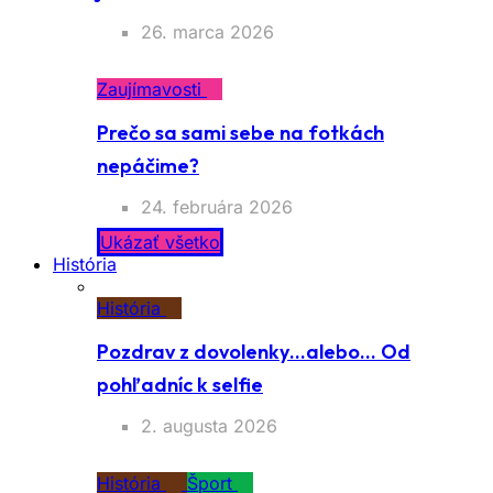
26. marca 2026
Zaujímavosti
Prečo sa sami sebe na fotkách
nepáčime?
24. februára 2026
Ukázať všetko
História
História
Pozdrav z dovolenky…alebo… Od
pohľadníc k selfie
2. augusta 2026
História
Šport