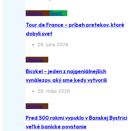
História
Šport
Tour de France – príbeh pretekov, ktoré
dobyli svet
29. júna 2026
História
Bicykel – jeden z najgeniálnejších
vynálezov, aký sme kedy vytvorili
28. mája 2026
História
Pred 500 rokmi vypuklo v Banskej Bystrici
veľké banícke povstanie